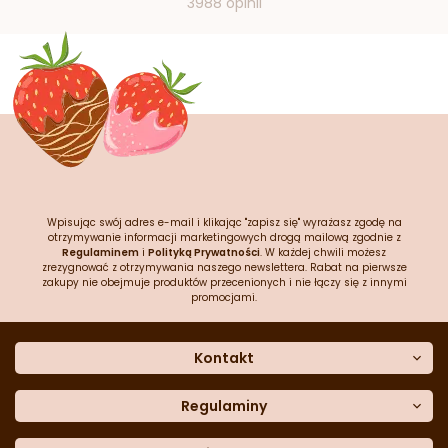
3988 opinii
Wpisując swój adres e-mail i klikając "zapisz się" wyrażasz zgodę na
otrzymywanie informacji marketingowych drogą mailową zgodnie z
Regulaminem
i
Polityką Prywatności
. W każdej chwili możesz
zrezygnować z otrzymywania naszego newslettera. Rabat na pierwsze
zakupy nie obejmuje produktów przecenionych i nie łączy się z innymi
promocjami.
Kontakt
O nas
Dane kontaktowe
Regulaminy
Często zadawane pytania
Regulamin sklepu