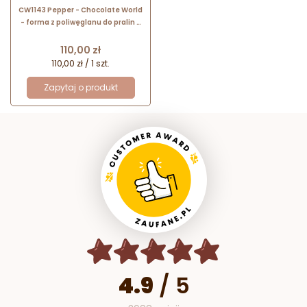
CW1143 Pepper - Chocolate World
- forma z poliwęglanu do pralin -
dł. 34 x szer. 25 x wys. 21 mm / poj.
14 g x 21 pralin
Cena
110,00 zł
110,00 zł / 1 szt.
Zapytaj o produkt
4.9
/
5