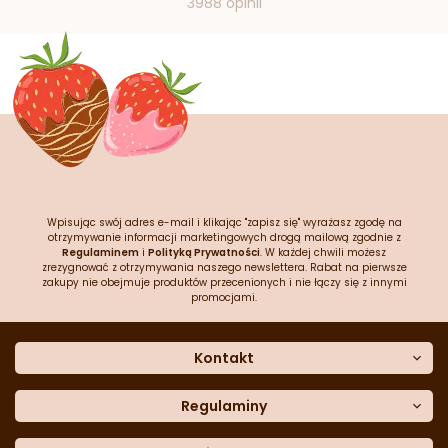
3988 opinii
Wpisując swój adres e-mail i klikając "zapisz się" wyrażasz zgodę na
otrzymywanie informacji marketingowych drogą mailową zgodnie z
Regulaminem
i
Polityką Prywatności
. W każdej chwili możesz
zrezygnować z otrzymywania naszego newslettera. Rabat na pierwsze
zakupy nie obejmuje produktów przecenionych i nie łączy się z innymi
promocjami.
Kontakt
O nas
Dane kontaktowe
Regulaminy
Często zadawane pytania
Regulamin sklepu