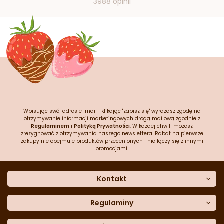
3988 opinii
Wpisując swój adres e-mail i klikając "zapisz się" wyrażasz zgodę na
otrzymywanie informacji marketingowych drogą mailową zgodnie z
Regulaminem
i
Polityką Prywatności
. W każdej chwili możesz
zrezygnować z otrzymywania naszego newslettera. Rabat na pierwsze
zakupy nie obejmuje produktów przecenionych i nie łączy się z innymi
promocjami.
Kontakt
O nas
Dane kontaktowe
Regulaminy
Często zadawane pytania
Regulamin sklepu