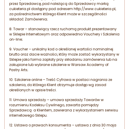
przez Sprzedawcę, pod należącą do Sprzedawcy marką
cukieteria.pl dostępny pod adresem http://www.cukieteria.pl,
za pośrednictwem którego Klient może w szczególności
składać Zamówienia;
8. Towar – stanowiący rzecz ruchomą produkt prezentowany
w Sklepie Internetowym oraz odpowiednio Vouchery i Szkolenia
on-line;
9. Voucher – unikalny kod o określonej wartości nominalnej
brutto oraz dacie ważności, który może zostać wykorzystany w
Sklepie jako forma zapłaty przy składaniu zamówienia lub na
zakupione lub wybrane szkolenie w Warsaw Academy of
Pastry Arts;
10. Szkolenie online – Treść Cyfrowa w postaci nagrania ze
szkolenia, do którego Klient otrzymuje dostęp wg zasad
określonych w opisie treści.
11. Umowa sprzedaży – umowa sprzedaży Towarów w
rozumieniu Kodeksu Cywilnego, zawarta pomiędzy
Sprzedawcą a Klientem, zawierana z wykorzystaniem serwisu
internetowego Sklepu.
12. Ustawa o prawach konsumenta – ustawa z dnia 30 maja