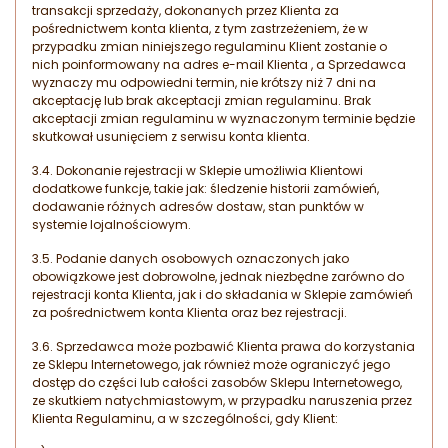
transakcji sprzedaży, dokonanych przez Klienta za
pośrednictwem konta klienta, z tym zastrzeżeniem, że w
przypadku zmian niniejszego regulaminu Klient zostanie o
nich poinformowany na adres e-mail Klienta , a Sprzedawca
wyznaczy mu odpowiedni termin, nie krótszy niż 7 dni na
akceptację lub brak akceptacji zmian regulaminu. Brak
akceptacji zmian regulaminu w wyznaczonym terminie będzie
skutkował usunięciem z serwisu konta klienta.
3.4. Dokonanie rejestracji w Sklepie umożliwia Klientowi
dodatkowe funkcje, takie jak: śledzenie historii zamówień,
dodawanie różnych adresów dostaw, stan punktów w
systemie lojalnościowym.
3.5. Podanie danych osobowych oznaczonych jako
obowiązkowe jest dobrowolne, jednak niezbędne zarówno do
rejestracji konta Klienta, jak i do składania w Sklepie zamówień
za pośrednictwem konta Klienta oraz bez rejestracji.
3.6. Sprzedawca może pozbawić Klienta prawa do korzystania
ze Sklepu Internetowego, jak również może ograniczyć jego
dostęp do części lub całości zasobów Sklepu Internetowego,
ze skutkiem natychmiastowym, w przypadku naruszenia przez
Klienta Regulaminu, a w szczególności, gdy Klient: