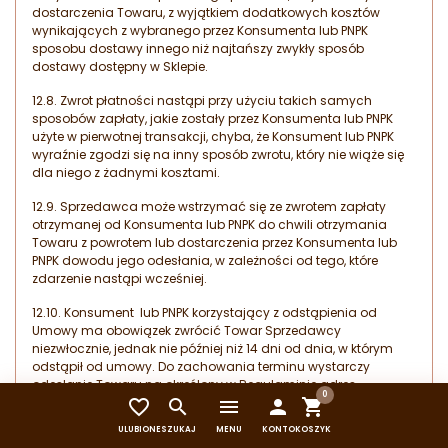
dostarczenia Towaru, z wyjątkiem dodatkowych kosztów
wynikających z wybranego przez Konsumenta lub PNPK
sposobu dostawy innego niż najtańszy zwykły sposób
dostawy dostępny w Sklepie.
12.8. Zwrot płatności nastąpi przy użyciu takich samych
sposobów zapłaty, jakie zostały przez Konsumenta lub PNPK
użyte w pierwotnej transakcji, chyba, że Konsument lub PNPK
wyraźnie zgodzi się na inny sposób zwrotu, który nie wiąże się
dla niego z żadnymi kosztami.
12.9. Sprzedawca może wstrzymać się ze zwrotem zapłaty
otrzymanej od Konsumenta lub PNPK do chwili otrzymania
Towaru z powrotem lub dostarczenia przez Konsumenta lub
PNPK dowodu jego odesłania, w zależności od tego, które
zdarzenie nastąpi wcześniej.
12.10. Konsument lub PNPK korzystający z odstąpienia od
Umowy ma obowiązek zwrócić Towar Sprzedawcy
niezwłocznie, jednak nie później niż 14 dni od dnia, w którym
odstąpił od umowy. Do zachowania terminu wystarczy
odesłanie Towaru na określony w Regulaminie adres
0
Sprzedawcy przed upływem tego terminu.


menu


ULUBIONE
SZUKAJ
MENU
KONTO
KOSZYK
12.11. Konsument lub PNPK ponosi bezpośrednie koszty zwrotu