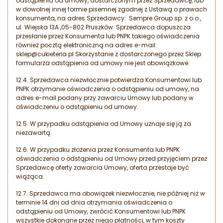
odstąpienia od umowy, dostarczonym przez Sprzedawcę, lub
w dowolnej innej formie pisemnej zgodnej z Ustawą o prawach
konsumenta, na adres Sprzedawcy: Sempre Group sp. z o.o.,
ul. Wiejska 13A ,05-802 Pruszków. Sprzedawca dopuszcza
przesłanie przez Konsumenta lub PNPK takiego oświadczenia
również pocztą elektroniczną na adres e-mail:
sklep@cukieteria.pl Skorzystanie z dostarczonego przez Sklep
formularza odstąpienia od umowy nie jest obowiązkowe.
12.4. Sprzedawca niezwłocznie potwierdza Konsumentowi lub
PNPK otrzymanie oświadczenia o odstąpieniu od umowy, na
adres e-mail podany przy zawarciu Umowy lub podany w
oświadczeniu o odstąpieniu od umowy.
12.5. W przypadku odstąpienia od Umowy uznaje się ją za
niezawartą.
12.6. W przypadku złożenia przez Konsumenta lub PNPK
oświadczenia o odstąpieniu od Umowy przed przyjęciem przez
Sprzedawcę oferty zawarcia Umowy, oferta przestaje być
wiążąca.
12.7. Sprzedawca ma obowiązek niezwłocznie, nie później niż w
terminie 14 dni od dnia otrzymania oświadczenia o
odstąpieniu od Umowy, zwrócić Konsumentowi lub PNPK
wszystkie dokonane przez niego płatności, w tym koszty