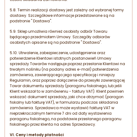
5.8. Termin realizacji dostawy jest zależny od wybranej formy
dostawy. Szczegółowe informacje przedstawione są na
podstronie " Dostawa".
5.9. Sklep umożliwia również osobisty odbiór Towaru
będącego przedmiotem Umowy. Szczegóły odbiorów
osobistych opisane są na podstronie " Dostawa".
5.10. Utrwalenie, zabezpieczenie, udostępnienie oraz
potwierdzenie Klientowi istotnych postanowień Umowy
sprzedaży Towarów następuje poprzez przesłanie Klientowi na
trwałym nośniku (na podany adres e-mail) potwierdzenia
zamówienia, zawierającego jego specyfikację i niniejszy
Regulamin, oraz poprzez dołączenie do przesyłki zawierającej
Towar dokumentu sprzedaży (paragonu fiskalnego, lub jeśli
Klient wskazał to w zamówieniu - faktury VAT). Klient powinien
wskazać dokument sprzedaży, jaki chce otrzymać (paragon
fiskalny lub fakturę VAT), w formularzu podczas składania
zamówienia. Sprzedawca może wystawić fakturę VAT w
nieprzekraczalnym terminie 7 dni od daty wystawienia
paragonu fiskalnego, na podstawie przesłanego paragonu
fiskalnego przez klienta na adres Sprzedawcy.
VI. Ceny i metody płatności