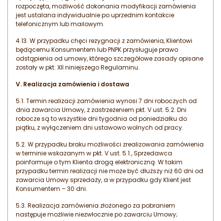
rozpoczęta, możliwość dokonania modyfikacji zamówienia
jest ustalana indywidualnie po uprzednim kontakcie
telefonicznym lub mailowym.
4.13. W przypadku chęci rezygnacji z zamówienia, Klientowi
będącemu Konsumentem lub PNPK przysługuje prawo
odstąpienia od umowy, którego szczegółowe zasady opisane
zostały w pkt. XII niniejszego Regulaminu.
V. Realizacja zamówienia i dostawa
5.1. Termin realizacji zamówienia wynosi 7 dni roboczych od
dnia zawarcia Umowy, z zastrzeżeniem pkt. V ust. 5.2. Dni
robocze są to wszystkie dni tygodnia od poniedziałku do
piątku, z wyłączeniem dni ustawowo wolnych od pracy.
5.2. W przypadku braku możliwości zrealizowania zamówienia
w terminie wskazanym w pkt. V ust. 5.1., Sprzedawca
poinformuje o tym Klienta drogą elektroniczną. W takim
przypadku termin realizacji nie może być dłuższy niż 60 dni od
zawarcia Umowy sprzedaży, a w przypadku gdy Klient jest
Konsumentem – 30 dni.
5.3. Realizacja zamówienia złożonego za pobraniem
następuje możliwie niezwłocznie po zawarciu Umowy;