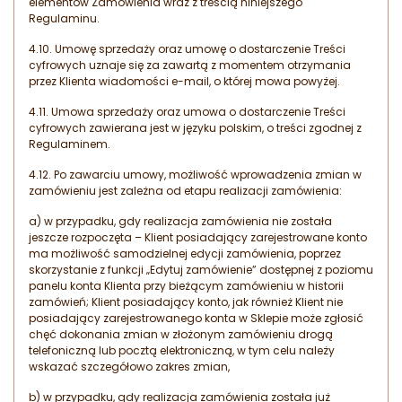
elementów Zamówienia wraz z treścią niniejszego
Regulaminu.
4.10. Umowę sprzedaży oraz umowę o dostarczenie Treści
cyfrowych uznaje się za zawartą z momentem otrzymania
przez Klienta wiadomości e-mail, o której mowa powyżej.
4.11. Umowa sprzedaży oraz umowa o dostarczenie Treści
cyfrowych zawierana jest w języku polskim, o treści zgodnej z
Regulaminem.
4.12. Po zawarciu umowy, możliwość wprowadzenia zmian w
zamówieniu jest zależna od etapu realizacji zamówienia:
a) w przypadku, gdy realizacja zamówienia nie została
jeszcze rozpoczęta – Klient posiadający zarejestrowane konto
ma możliwość samodzielnej edycji zamówienia, poprzez
skorzystanie z funkcji „Edytuj zamówienie” dostępnej z poziomu
panelu konta Klienta przy bieżącym zamówieniu w historii
zamówień; Klient posiadający konto, jak również Klient nie
posiadający zarejestrowanego konta w Sklepie może zgłosić
chęć dokonania zmian w złożonym zamówieniu drogą
telefoniczną lub pocztą elektroniczną, w tym celu należy
wskazać szczegółowo zakres zmian,
b) w przypadku, gdy realizacja zamówienia została już