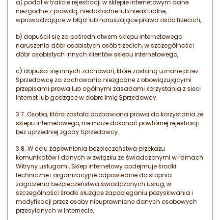
a) podał w trakcie rejestracji w sklepie internetowym dane
niezgodne z prawdą, niedokładne lub nieaktualne,
wprowadzające w błąd lub naruszające prawa osób trzecich,
b) dopuścił się za pośrednictwem sklepu internetowego
naruszenia dóbr osobistych osób trzecich, w szczególności
dóbr osobistych innych klientów sklepu internetowego,
c) dopuści się innych zachowań, które zostaną uznane przez
Sprzedawcę za zachowania niezgodne z obowiązującymi
przepisami prawa lub ogólnymi zasadami korzystania z sieci
Internet lub godzące w dobre imię Sprzedawcy.
3.7. Osoba, która została pozbawiona prawa do korzystania ze
sklepu internetowego, nie może dokonać powtórnej rejestracji
bez uprzedniej zgody Sprzedawcy.
3.8. W celu zapewnienia bezpieczeństwa przekazu
komunikatów i danych w związku ze świadczonymi w ramach
Witryny usługami, Sklep internetowy podejmuje środki
techniczne i organizacyjne odpowiednie do stopnia
zagrożenia bezpieczeństwa świadczonych usług, w
szczególności środki służące zapobieganiu pozyskiwania i
modyfikacji przez osoby nieuprawnione danych osobowych
przesyłanych w Internecie.