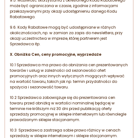
9.5. Możliwość skorzystania z określonego Kodu Rabatowego
może być ograniczona w czasie, zgodnie z informacjami
przekazywanymi przy okazji udostępnieniu danego Kodu
Rabatowego.
9.6. Kody Rabatowe mogą być udostępniane w różnych
okolicznościach, np. w zamian za zapis do newslettera, przy
okazji uczestnictwa w imprezie, której partnerem jest
Sprzedawca itp.
X. Obniżka Cen, ceny promocyjne, wyprzedaże
10.1 Sprzedawca ma prawo do obniżania cen prezentowanych
towarów i usług w zależności od sezonowości ofert
promocyjnych oraz innych wytycznych mogących wpływać
na wartość towaru, takich jak np. termin przydatności do
spożycia i sezonowość towaru.
10.2 Sprzedawca zobowiązuje się do prezentowania cen
towaru przed obniżką w wartości nominalnej będącej w
terminie nie krótszym niż 30 dni przed publikacją oferty
sprzedaży promocyjnej w sklepie internetowym lub równolegle
prowadzonym sklepie stacjonarnym.
10.3 Sprzedawca zastrzega sobie prawo różnicy w cenach
sprzedaży w sklepie internetowym i sklepie stacjonarnym.