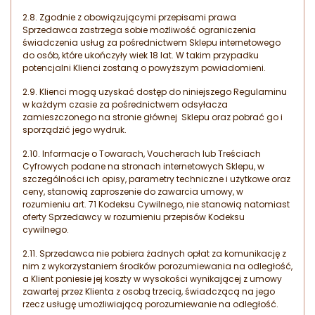
2.8. Zgodnie z obowiązującymi przepisami prawa
Sprzedawca zastrzega sobie możliwość ograniczenia
świadczenia usług za pośrednictwem Sklepu internetowego
do osób, które ukończyły wiek 18 lat. W takim przypadku
potencjalni Klienci zostaną o powyższym powiadomieni.
2.9. Klienci mogą uzyskać dostęp do niniejszego Regulaminu
w każdym czasie za pośrednictwem odsyłacza
zamieszczonego na stronie głównej Sklepu oraz pobrać go i
sporządzić jego wydruk.
2.10. Informacje o Towarach, Voucherach lub Treściach
Cyfrowych podane na stronach internetowych Sklepu, w
szczególności ich opisy, parametry techniczne i użytkowe oraz
ceny, stanowią zaproszenie do zawarcia umowy, w
rozumieniu art. 71 Kodeksu Cywilnego, nie stanowią natomiast
oferty Sprzedawcy w rozumieniu przepisów Kodeksu
cywilnego.
2.11. Sprzedawca nie pobiera żadnych opłat za komunikację z
nim z wykorzystaniem środków porozumiewania na odległość,
a Klient poniesie jej koszty w wysokości wynikającej z umowy
zawartej przez Klienta z osobą trzecią, świadczącą na jego
rzecz usługę umożliwiającą porozumiewanie na odległość.