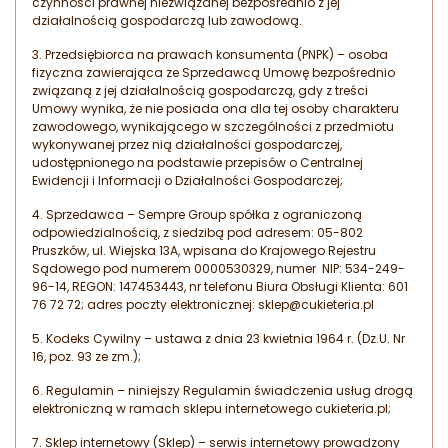
czynności prawnej niezwiązanej bezpośrednio z jej
działalnością gospodarczą lub zawodową.
3. Przedsiębiorca na prawach konsumenta (PNPK) – osoba
fizyczna zawierająca ze Sprzedawcą Umowę bezpośrednio
związaną z jej działalnością gospodarczą, gdy z treści
Umowy wynika, że nie posiada ona dla tej osoby charakteru
zawodowego, wynikającego w szczególności z przedmiotu
wykonywanej przez nią działalności gospodarczej,
udostępnionego na podstawie przepisów o Centralnej
Ewidencji i Informacji o Działalności Gospodarczej;
4. Sprzedawca – Sempre Group spółka z ograniczoną
odpowiedzialnością, z siedzibą pod adresem: 05-802
Pruszków, ul. Wiejska 13A, wpisana do Krajowego Rejestru
Sądowego pod numerem 0000530329, numer NIP: 534-249-
96-14, REGON: 147453443, nr telefonu Biura Obsługi Klienta: 601
76 72 72; adres poczty elektronicznej: sklep@cukieteria.pl
5. Kodeks Cywilny – ustawa z dnia 23 kwietnia 1964 r. (Dz.U. Nr
16, poz. 93 ze zm.);
6. Regulamin – niniejszy Regulamin świadczenia usług drogą
elektroniczną w ramach sklepu internetowego cukieteria.pl;
7. Sklep internetowy (Sklep) – serwis internetowy prowadzony