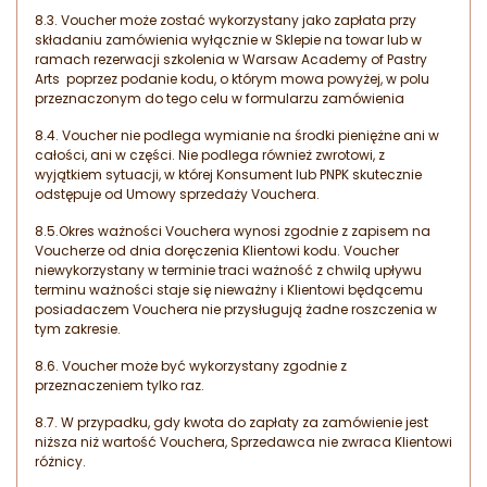
8.3. Voucher może zostać wykorzystany jako zapłata przy
składaniu zamówienia wyłącznie w Sklepie na towar lub w
ramach rezerwacji szkolenia w Warsaw Academy of Pastry
Arts poprzez podanie kodu, o którym mowa powyżej, w polu
przeznaczonym do tego celu w formularzu zamówienia
8.4. Voucher nie podlega wymianie na środki pieniężne ani w
całości, ani w części. Nie podlega również zwrotowi, z
wyjątkiem sytuacji, w której Konsument lub PNPK skutecznie
odstępuje od Umowy sprzedaży Vouchera.
8.5.Okres ważności Vouchera wynosi zgodnie z zapisem na
Voucherze od dnia doręczenia Klientowi kodu. Voucher
niewykorzystany w terminie traci ważność z chwilą upływu
terminu ważności staje się nieważny i Klientowi będącemu
posiadaczem Vouchera nie przysługują żadne roszczenia w
tym zakresie.
8.6. Voucher może być wykorzystany zgodnie z
przeznaczeniem tylko raz.
8.7. W przypadku, gdy kwota do zapłaty za zamówienie jest
niższa niż wartość Vouchera, Sprzedawca nie zwraca Klientowi
różnicy.