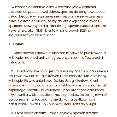
10.4 Promocja i obniżka ceny wskazana jest w wartości
cyfrowej lub procentowej odnoszącej się do ceny towaru lub
usługi będącej w regularnej, nieobniżonej cenie wcześniej w
okresie ostatnich 30 dni, za wyjątkiem akcji specjalnych i
spersonalizowanych dla klientów będących subskrybentami
Newsletteru, akcji SMS i klientów handlowych B2B na
indywidulanych warunkach.
XI. Opinie
11.1. Sprzedawca zapewnia Klientom możliwość publikowania
w Sklepie i na mediach zintegrowanych opinii o Towarach i
Usługach.
11.2. Opublikowanie opinii jest możliwe wyłącznie w odniesieniu
do Towarów lub Usług, z których Klient korzystał lub które nabył
w Sklepie. Po wydaniu Towarów lub Usług Klientowi, Klient
otrzymuje link pozwalający na opublikowanie opinii na temat
kupionego Towaru lub Vouchera. Jeżeli Klient posiada konto
użytkownika w Sklepie, Klient może opublikować opinię również
po uprzednim zalogowaniu się do konta użytkownika i
odszukaniu Towaru lub Vouchera, który uprzednio kupił.
11.3. Klient powinien formułować opinie w sposób rzetelny,