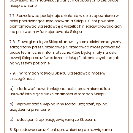
pozyskiwania i modyfikacji danych osobowych przez osoby
nieuprawnione.
7.7. Sprzedawca podejmuje działania w celu zapewnienia w
pełni poprawnego funkcjonowania Sklepu. Klient powinien
poinformować Sprzedawcę o wszelkich nieprawidłowościach
lub przerwach w funkcjonowaniu Sklepu.
7.8. Z uwagi na to, że Sklep stanowi system teleinformatyczny
zarządzany przez Sprzedawcę, Sprzedawca może prowadzić
prace techniczne i informatyczne, które będą miały na celu
rozwój Sklepu oraz świadczenie Usług Elektronicznych na jak
najwyższym poziomie.
7.9. W ramach rozwoju Sklepu Sprzedawca może w
szczególności:
a) dodawać nowe funkcjonalności oraz zmieniać lub
usuwać istniejące funkcjonalności w ramach Sklepu;
b) wprowadzić Sklep na inny rodzaj urządzeń, np. na
urządzenia przenośne;
c) udostępnić aplikację związaną ze Sklepem.
8. Sprzedawca oraz Klient uprawnieni są do rozwiązania