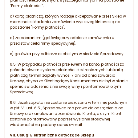
płatności elektronicznych, wyszczególnionych na podstronie
"Formy płatności",
c) kartą płatniczą, których rodzaje akceptowane przez Sklep w
momencie składania zamówienia wyszczególnione są na
podstronie "Formy płatności",
d) za pobraniem (gotówką przy odbiorze zamówienia u
przedstawiciela firmy spedycyjnej),
e) gotówka przy odbiorze osobistym w siedzibie Sprzedawcy.
6.5. W przypadku płatności przelewem na konto, płatności za
pośrednictwem systemu płatności elektronicznych lub kartą
płatniczą, termin zapłaty wynosi 7 dni od dnia zawarcia
Umowy, chyba że Klient będący Konsumentem nie był w stanie
spełnić świadczenia z nie swojej winy i poinformował o tym
Sprzedawcę.
6.6. Jeżeli zapłata nie zostanie uiszczona w terminie podanym
w pkt. VI. ust. 6.5., Sprzedawca ma prawo do odstąpienia od
Umowy oraz anulowania zamówienia Klienta, o czym Klient
zostanie poinformowany poprzez wysłanie stosownej
wiadomości na podany adres e-mail.
VII. Usługi Elektroniczne dotyczące Sklepu