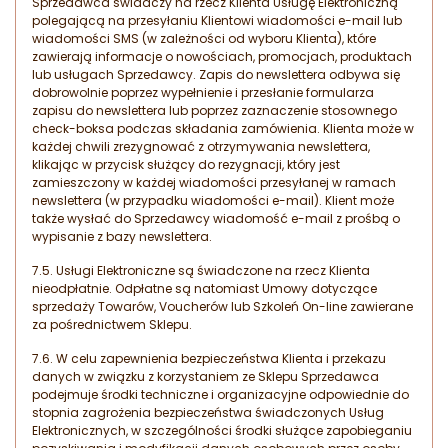
Sprzedawca świadczy na rzecz Klienta Usługę Elektroniczną
polegającą na przesyłaniu Klientowi wiadomości e-mail lub
wiadomości SMS (w zależności od wyboru Klienta), które
zawierają informacje o nowościach, promocjach, produktach
lub usługach Sprzedawcy. Zapis do newslettera odbywa się
dobrowolnie poprzez wypełnienie i przesłanie formularza
zapisu do newslettera lub poprzez zaznaczenie stosownego
check-boksa podczas składania zamówienia. Klienta może w
każdej chwili zrezygnować z otrzymywania newslettera,
klikając w przycisk służący do rezygnacji, który jest
zamieszczony w każdej wiadomości przesyłanej w ramach
newslettera (w przypadku wiadomości e-mail). Klient może
także wysłać do Sprzedawcy wiadomość e-mail z prośbą o
wypisanie z bazy newslettera.
7.5. Usługi Elektroniczne są świadczone na rzecz Klienta
nieodpłatnie. Odpłatne są natomiast Umowy dotyczące
sprzedaży Towarów, Voucherów lub Szkoleń On-line zawierane
za pośrednictwem Sklepu.
7.6. W celu zapewnienia bezpieczeństwa Klienta i przekazu
danych w związku z korzystaniem ze Sklepu Sprzedawca
podejmuje środki techniczne i organizacyjne odpowiednie do
stopnia zagrożenia bezpieczeństwa świadczonych Usług
Elektronicznych, w szczególności środki służące zapobieganiu