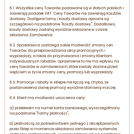
6.1. Wszystkie ceny Towarów podawane są w złotych polskich i
zawierają podatek VAT. Ceny Towarów nie zawierają kosztów
dostawy. Dostępne formy i koszty dostawy opisane są
szczegółowo na podstronie "Koszty dostawy". Dodatkowo,
koszty dostawy zostaną wyraźnie wskazane w czasie
składania Zamówienia.
6.2. Sprzedawca zastrzega sobie możliwość zmiany cen
Towarów, do przeprowadzania akcji promocyjnych i
wyprzedaży, a także do przyznawania i zmiany Klientom
indywidualnych rabatów. Uprawnienie to nie ma wpływu na
ceny towarów w zamówieniach, które zostały złożone przed
wejściem w życie zmiany ceny, promocji lub wyprzedaży.
6.3. Promocje i rabaty w sklepie nie łączą się, chyba, że
postanowienia danej promocji wyraźnie stanowią inaczej.
6.4. Klient ma możliwość uiszczenia ceny:
a) przelewem na numer konta bankowego, wyszczególniony
na podstronie "Formy płatności",
b) płatnością za pośrednictwem jednego z akceptowanych
przez Sklep w momencie składania zamówienia systemów