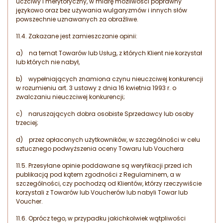
uczciwy i merytoryczny, w miarę możliwości poprawny
językowo oraz bez używania wulgaryzmów i innych słów
powszechnie uznawanych za obraźliwe.
11.4. Zakazane jest zamieszczanie opinii:
a) na temat Towarów lub Usług, z których Klient nie korzystał
lub których nie nabył,
b) wypełniających znamiona czynu nieuczciwej konkurencji
w rozumieniu art. 3 ustawy z dnia 16 kwietnia 1993 r. o
zwalczaniu nieuczciwej konkurencji;
c) naruszających dobra osobiste Sprzedawcy lub osoby
trzeciej;
d) przez opłaconych użytkowników, w szczególności w celu
sztucznego podwyższenia oceny Towaru lub Vouchera
11.5. Przesyłane opinie poddawane są weryfikacji przed ich
publikacją pod kątem zgodności z Regulaminem, a w
szczególności, czy pochodzą od Klientów, którzy rzeczywiście
korzystali z Towarów lub Voucherów lub nabyli Towar lub
Voucher.
11.6. Oprócz tego, w przypadku jakichkolwiek wątpliwości