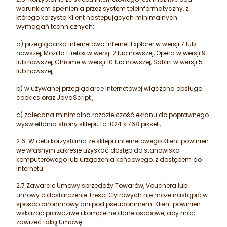
warunkiem spełnienia przez system teleinformatyczny, z
którego korzysta Klient następujących minimalnych
wymagań technicznych:
a) przeglądarka internetowa Internet Explorer w wersji 7 lub
nowszej, Mozilla Firefox w wersji 2 lub nowszej, Opera w wersji 9
lub nowszej, Chrome w wersji 10 lub nowszej, Safari w wersji 5
lub nowszej,
b) w używanej przeglądarce internetowej włączona obsługa
cookies oraz JavaScript ,
c) zalecana minimalna rozdzielczość ekranu do poprawnego
wyświetlania strony sklepu to 1024 x 768 pikseli,
2.6. W celu korzystania ze sklepu internetowego Klient powinien
we własnym zakresie uzyskać dostęp do stanowiska
komputerowego lub urządzenia końcowego, z dostępem do
Internetu.
2.7 Zawarcie Umowy sprzedaży Towarów, Vouchera lub
umowy o dostarczenie Treści Cyfrowych nie może nastąpić w
sposób anonimowy ani pod pseudonimem. Klient powinien
wskazać prawdziwe i kompletne dane osobowe, aby móc
zawrzeć taką Umowę.