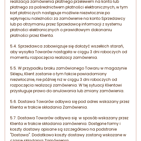
realizacja zamówienia płatnego przelewem na konto lub
płatnego za pośrednictwem płatności elektronicznych, w tym
kart płatniczych następuje możliwie niezwłocznie po
wpłynięciu należności za zamówienie na konto Sprzedawcy
lub po otrzymaniu przez Sprzedawcę informacji z systemu
płatności elektronicznych o prawidłowym dokonaniu
płatności przez Klienta.
5.4. Sprzedawca zobowiązuje się dołożyć wszelkich starań,
aby wysyłka Towarów nastąpiła w ciągu 3 dni roboczych od
momentu rozpoczęcia realizacji zamówienia.
5.5. W przypadku braku zamówionego Towaru w magazynie
Sklepu, Klient zostanie o tym fakcie powiadomiony
niezwłocznie, nie później niż w ciągu 3 dni roboczych od
rozpoczęcia realizacji zamówienia. W tej sytuacji Klientowi
przysługuje prawo do anulowania lub zmiany zamówienia.
5.6. Dostawa Towarów odbywa się pod adres wskazany przez
Klienta w trakcie składania Zamówienia.
5.7. Dostawa Towarów odbywa się w sposób wskazany przez
Klienta w trakcie składania zamówienia. Dostępne formy i
koszty dostawy opisane są szczegółowo na podstronie
"Dostawa". Dodatkowo koszty dostawy zostaną wskazane w
czasie składania Zamówienia.