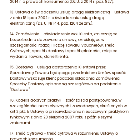
2014 r. o prawach konsumenta (Dz.U. z 2014 r. poz. 827);
13. Ustawa o świadczeniu usług drogą elektroniczną – ustawa
z dnia 18 lipca 2002 r. o świadczeniu usług drogą
elektroniczną (Dz. U. Nr 144, poz. 1204 ze zm.);
14. Zamówienie – oświadczenie woli Klienta, zmierzające
bezpośrednio do zawarcia umowy, określające w
szczególności rodzaj i liczbę Towaru, Voucherów, Treści
Cyfrowych, sposób dostawy i sposób płatności, miejsce
wydania Towaru, dane Klienta.
15. Dostawa – usługa dostarczenia Klientowi przez
Sprzedawcę Towaru będącego przedmiotem Umów; sposób
Dostawy wskazuje Klient podczas składania Zamówienia.
Sposoby Dostawy opisane są szczegółowo na podstronie
"Dostawa".
16. Kodeks dobrych praktyk – zbiór zasad postępowania, w
szczególności norm etycznych i zawodowych, określonych w
art 2 pkt. 5 Ustawy o przeciwdziałaniu nieuczciwym praktykom
rynkowym z dnia 23 sierpnia 2007 roku z późniejszymi
zmianami.
17. Treść Cyfrowa – treść cyfrowa w rozumieniu Ustawy o
prawach konsumenta.