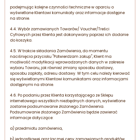
podejmując kolejne czynności techniczne w oparciu o
wyświetlane Klientowi komunikaty oraz informacje dostępne
na stronie.
4.4. Wybór zamawianych Towarów/ Voucher/Treści
Cyfrowych przez Klienta jest dokonywany poprzez ich dodanie
do koszyka.
4.5. W trakcie składania Zamówienia, do momentu
naciśnięcia przycisku "Potwierdzam zakup", Klient ma
możliwość modyfikacji wprowadzonych danych w zakresie
wyboru Towaru, jak również zmiany sposobu dostawy,
sposobu zapłaty, adresu dostawy. W tym celu należy kierować
się wyświetlanymi Klientowi komunikatami oraz informacjami
dostępnymi na stronie.
4.6. Po podaniu przez Klienta korzystającego ze Sklepu
internetowego wszystkich niezbędnych danych, wyświetlone
zostanie podsumowanie złożonego Zamówienia.
Podsumowanie złożonego Zamówienia będzie zawierać
informacje dotyczące:
a) przedmiotu zamówienia,
b) jednostkowej oraz łącznej ceny zamawianych produktów