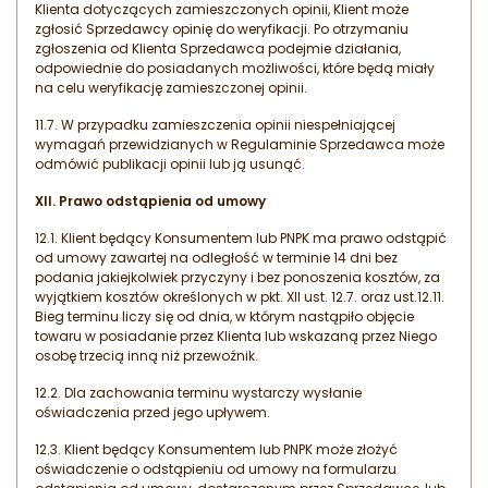
Klienta dotyczących zamieszczonych opinii, Klient może
zgłosić Sprzedawcy opinię do weryfikacji. Po otrzymaniu
zgłoszenia od Klienta Sprzedawca podejmie działania,
odpowiednie do posiadanych możliwości, które będą miały
na celu weryfikację zamieszczonej opinii.
11.7. W przypadku zamieszczenia opinii niespełniającej
wymagań przewidzianych w Regulaminie Sprzedawca może
odmówić publikacji opinii lub ją usunąć.
XII. Prawo odstąpienia od umowy
12.1. Klient będący Konsumentem lub PNPK ma prawo odstąpić
od umowy zawartej na odległość w terminie 14 dni bez
podania jakiejkolwiek przyczyny i bez ponoszenia kosztów, za
wyjątkiem kosztów określonych w pkt. XII ust. 12.7. oraz ust.12.11.
Bieg terminu liczy się od dnia, w którym nastąpiło objęcie
towaru w posiadanie przez Klienta lub wskazaną przez Niego
osobę trzecią inną niż przewoźnik.
12.2. Dla zachowania terminu wystarczy wysłanie
oświadczenia przed jego upływem.
12.3. Klient będący Konsumentem lub PNPK może złożyć
oświadczenie o odstąpieniu od umowy na formularzu