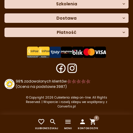
Formularz
reklamacji
Trio Gelato
Szkolenia
Formularz
zwrotu
CDN
Warsaw
Academy of Pastry Arts
Wroclaw
Academy of Baker Arts
Dostawa
Darmowy
odbiór osobisty
InPost Kurier (przedpłata) -
Płatność
18.00 zł
InPost Kurier (pobranie) -
20.00 zł
Płatność
przy odbiorze
u kuriera
InPost Paczkomat -
14.50 zł
Przelew
tradycyjny
Płatność
kartą
Darmowa dostawa
do zamówień o wartości
od 399 zł
.
Szybkie przelewy
Tpay
Szybkie przelewy
Paynow
Płatność
Blik
98% zadowolonych klientów
(Ocena na podstawie 3987)
© Copyright 2026 Cukieteria sklep on-line. All Rights
Reserved. | Wsparcie i rozwój sklepu we współpracy z
Convertis.pl
0


menu


ULUBIONE
SZUKAJ
MENU
KONTO
KOSZYK