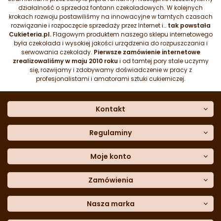
działalność o sprzedaż fontann czekoladowych. W kolejnych
krokach rozwoju postawiliśmy na innowacyjne w tamtych czasach
rozwiązanie i rozpoczęcie sprzedaży przez Internet i…
tak powstała
Cukieteria.pl.
Flagowym produktem naszego sklepu internetowego
była czekolada i wysokiej jakości urządzenia do rozpuszczania i
serwowania czekolady.
Pierwsze zamówienie internetowe
zrealizowaliśmy w maju 2010 roku
i od tamtej pory stale uczymy
się, rozwijamy i zdobywamy doświadczenie w pracy z
profesjonalistami i amatorami sztuki cukierniczej.
Kontakt
O nas
Dane kontaktowe
Regulaminy
Często zadawane pytania
Regulamin sklepu
Sklep stacjonarny
Polityka prywatności
Moje konto
Formularz kontaktowy
Polityka cookies
Załóż konto
Blog
Polityka reklamacji
Zamówienia
Moje dane
Polityka zwrotów
Historia zamówień
e-mail:
Sposoby dostawy
sklep@cukieteria.pl
Dostępność cyfrowa
Lista ulubionych
telefon:
Metody płatności
Nasza marka
601 767 272
Moje rabaty
Dane do przelewu
Sempre Group