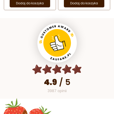
Dodaj do koszyka
Dodaj do koszyka
4.9
/
5
3987 opinii