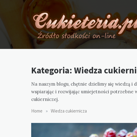
Skip
to
content
cukieteria.blog
Blog dla pasjonatów cukiernictwa
Kategoria:
Wiedza cukierni
Na naszym blogu, chętnie dzielimy się wiedzą i
wspiarając i rozwijając umiejetności potrzebne
cukierniczej.
»
Home
Wiedza cukiernicza