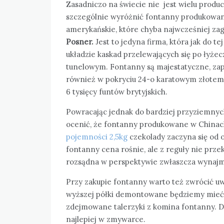
Zasadniczo na świecie nie jest wielu pro
szczególnie wyróżnić fontanny produkowan
amerykańskie, które chyba najwcześniej zag
Posner.
Jest to jedyna firma, która jak do
układzie kaskad przelewających się po łyże
tunelowym. Fontanny są majestatyczne, zap
również w pokryciu 24-o karatowym złotem
6 tysięcy funtów brytyjskich.
Powracając jednak do bardziej przyziemnych
ocenić, że fontanny produkowane w Chinac
pojemności 2,5kg
czekolady zaczyna się od o
fontanny cena rośnie, ale z reguły nie prze
rozsądna w perspektywie zwłaszcza wynajmu
Przy zakupie fontanny warto też zwrócić uw
wyższej półki demontowane będziemy mieć 
zdejmowane talerzyki z komina fontanny. 
najlepiej w zmywarce.