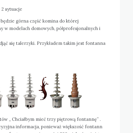
2 sytuacje
dzie górna część komina do której
amy w modelach domowych, półprofesjonalnych i
ąć się talerzyki. Przykładem takim jest fontanna
ntów „ Chciałbym mieć trzy piętrową fontannę” .
cyzyjna informacja, ponieważ większość fontann