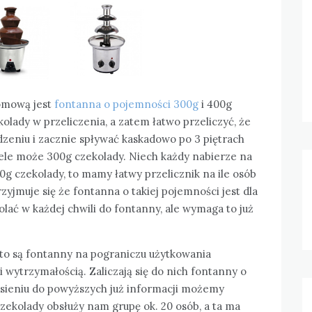
omową jest
fontanna o pojemności 300g
i 400g
kolady w przeliczenia, a zatem łatwo przeliczyć, że
ądzeniu i zacznie spływać kaskadowo po 3 piętrach
iele może 300g czekolady. Niech każdy nabierze na
0g czekolady, to mamy łatwy przelicznik na ile osób
yjmuje się że fontanna o takiej pojemności jest dla
lać w każdej chwili do fontanny, ale wymaga to już
to są fontanny na pograniczu użytkowania
wytrzymałością. Zaliczają się do nich fontanny o
esieniu do powyższych już informacji możemy
zekolady obsłuży nam grupę ok. 20 osób, a ta ma