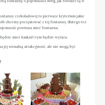
rową fontannę o pojemności 800g, jak również tą w
fontanny czekoladowej to pierwsze kryterium jakie
sób chcemy poczęstować z tej fontanny, dlatego też
ą pojemność powinna mieć fontanna.
będzie mieć kaskad i tym będzie wyższa.
a jej wizualną atrakcyjność, ale nie mogą być
?