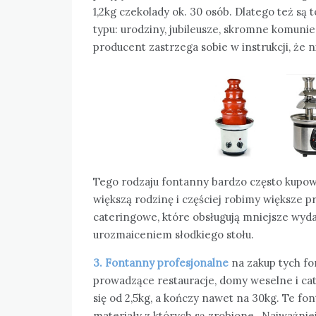
1,2kg czekolady ok. 30 osób. Dlatego też są
typu: urodziny, jubileusze, skromne komuni
producent zastrzega sobie w instrukcji, że 
Tego rodzaju fontanny bardzo często kup
większą rodzinę i częściej robimy większe p
cateringowe, które obsługują mniejsze wyd
urozmaiceniem słodkiego stołu.
3. Fontanny profesjonalne
na zakup tych f
prowadzące restauracje, domy weselne i cat
się od 2,5kg, a kończy nawet na 30kg. Te f
materiały z których są zrobione,. Najważni