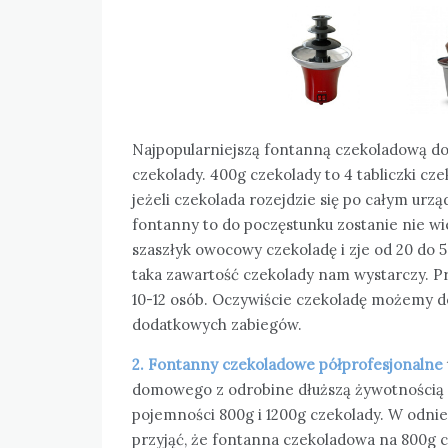
Najpopularniejszą fontanną czekoladową d
czekolady. 400g czekolady to 4 tabliczki cze
jeżeli czekolada rozejdzie się po całym urz
fontanny to do poczęstunku zostanie nie w
szaszłyk owocowy czekoladę i zje od 20 do 5
taka zawartość czekolady nam wystarczy. Prz
10-12 osób. Oczywiście czekoladę możemy do
dodatkowych zabiegów.
2. Fontanny czekoladowe półprofesjonalne
domowego z odrobine dłuższą żywotnością i 
pojemności 800g i 1200g czekolady. W odni
przyjąć, że fontanna czekoladowa na 800g c