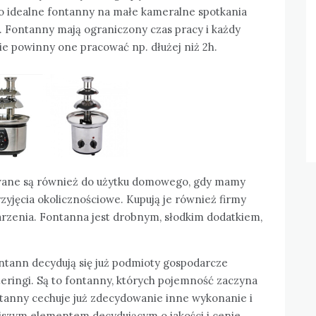
 to idealne fontanny na małe kameralne spotkania
e. Fontanny mają ograniczony czas pracy i każdy
nie powinny one pracować np. dłużej niż 2h.
owane są również do użytku domowego, gdy mamy
rzyjęcia okolicznościowe. Kupują je również firmy
arzenia. Fontanna jest drobnym, słodkim dodatkiem,
ontann decydują się już podmioty gospodarcze
eringi. Są to fontanny, których pojemność zaczyna
ontanny cechuje już zdecydowanie inne wykonanie i
ejszym elementem decydującym o jakości i cenie