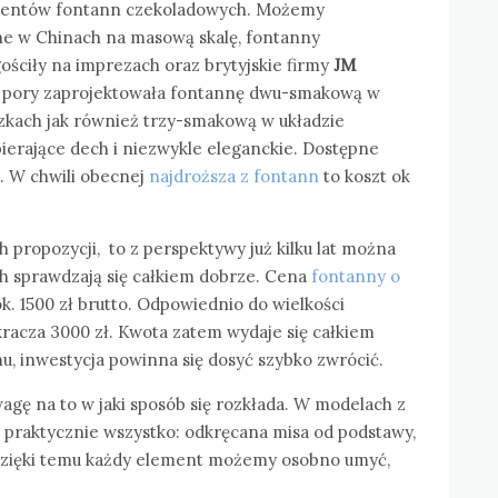
ducentów fontann czekoladowych. Możemy
e w Chinach na masową skalę, fontanny
ościły na imprezach oraz brytyjskie firmy
JM
 tej pory zaprojektowała fontannę dwu-smakową w
czkach jak również trzy-smakową w układzie
ierające dech i niezwykle eleganckie. Dostępne
. W chwili obecnej
najdroższa z fontann
to koszt ok
 propozycji, to z perspektywy już kilku lat można
h sprawdzają się całkiem dobrze. Cena
fontanny o
k. 1500 zł brutto. Odpowiednio do wielkości
kracza 3000 zł. Kwota zatem wydaje się całkiem
, inwestycja powinna się dosyć szybko zwrócić.
agę na to w jaki sposób się rozkłada. W modelach z
praktycznie wszystko: odkręcana misa od podstawy,
Dzięki temu każdy element możemy osobno umyć,