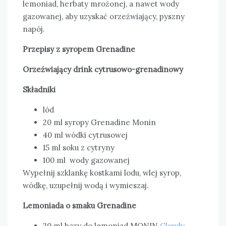
lemoniad, herbaty mrożonej, a nawet wody
gazowanej, aby uzyskać orzeźwiający, pyszny
napój.
Przepisy z syropem Grenadine
Orzeźwiający drink cytrusowo-grenadinowy
Składniki
lód
20 ml syropy Grenadine Monin
40 ml wódki cytrusowej
15 ml soku z cytryny
100 ml wody gazowanej
Wypełnij szklankę kostkami lodu, wlej syrop,
wódkę, uzupełnij wodą i wymieszaj.
Lemoniada o smaku Grenadine
20 ml bazy do lemoniad MONIN
Cloudy