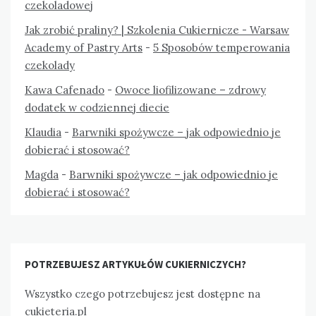
czekoladowej
Jak zrobić praliny? | Szkolenia Cukiernicze - Warsaw
Academy of Pastry Arts
-
5 Sposobów temperowania
czekolady
Kawa Cafenado
-
Owoce liofilizowane – zdrowy
dodatek w codziennej diecie
Klaudia
-
Barwniki spożywcze – jak odpowiednio je
dobierać i stosować?
Magda
-
Barwniki spożywcze – jak odpowiednio je
dobierać i stosować?
POTRZEBUJESZ ARTYKUŁÓW CUKIERNICZYCH?
Wszystko czego potrzebujesz jest dostępne na
cukieteria.pl