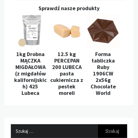
Sprawdź nasze produkty
1kg Drobna
12.5 kg
Forma
MĄCZKA
PERCEPAN
tabliczka
MIGDAŁOWA
200 LUBECA
Ruby
(z migdałów
pasta
1906CW
kalifornijskic
cukiernicza z
2x56g
h) 425
pestek
Chocolate
Lubeca
moreli
World
Szukaj: