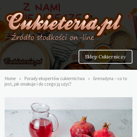
Skip
to
content
cukieteria.blog
Blog dla pasjonatów cukiernictwa
Sklep Cukierniczy
»
»
Home
Porady ekspertów cukiernictwa
Grenadyna – co to
jest, jak smakuje i do czego ją użyć?