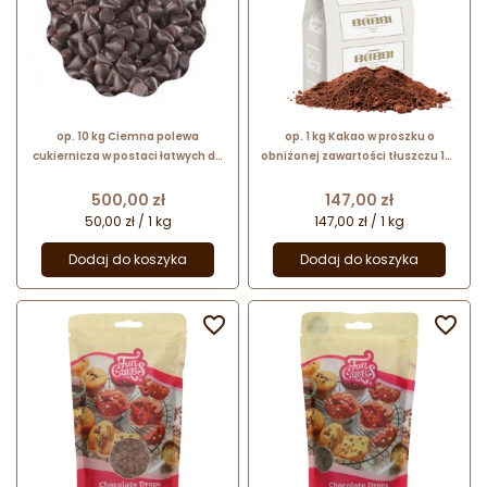
op. 10 kg Ciemna polewa
op. 1 kg Kakao w proszku o
cukiernicza w postaci łatwych do
obniżonej zawartości tłuszczu 10-
upłynniania kawałków - FAT BASED
12% - Cacao Special - nr. kat.
COATING DROPS DARK - Dawn
20684 Babbi
Cena
Cena
500,00 zł
147,00 zł
Foods
50,00 zł / 1 kg
147,00 zł / 1 kg
Dodaj do koszyka
Dodaj do koszyka

