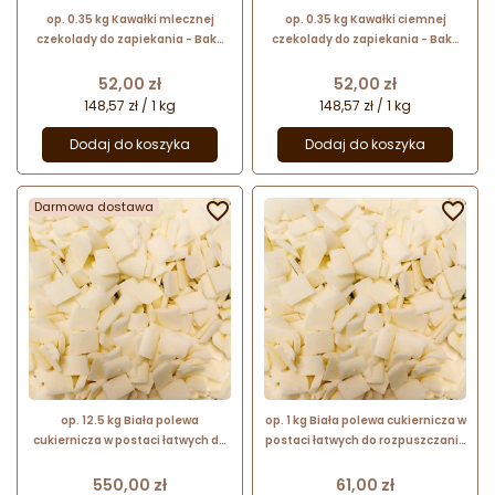
op. 0.35 kg Kawałki mlecznej
op. 0.35 kg Kawałki ciemnej
czekolady do zapiekania - Bake
czekolady do zapiekania - Bake
Stable Chocolate Chunks Milk -
Stable Chocolate Chunks Dark -
nr. kat. F30140 Fun Cakes
nr. kat. F30135 Fun Cakes
Cena
Cena
52,00 zł
52,00 zł
148,57 zł / 1 kg
148,57 zł / 1 kg
Dodaj do koszyka
Dodaj do koszyka
Darmowa dostawa


op. 12.5 kg Biała polewa
op. 1 kg Biała polewa cukiernicza w
cukiernicza w postaci łatwych do
postaci łatwych do rozpuszczania
rozpuszczania kawałków - Non
kawałków - Non Temp White -
Temp White - Bakels Bakery
Bakels Bakery Ingredients
Cena
Cena
550,00 zł
61,00 zł