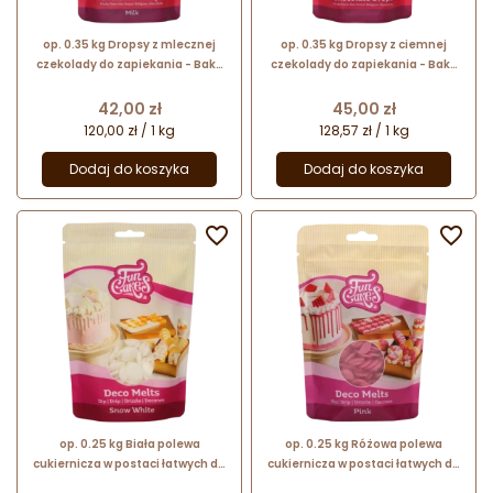
op. 0.35 kg Dropsy z mlecznej
op. 0.35 kg Dropsy z ciemnej
czekolady do zapiekania - Bake
czekolady do zapiekania - Bake
Stable Chocolate Drops Milk - nr.
Stable Chocolate Drops Dark - nr.
kat. F30125 Fun Cakes
kat. F30120 Fun Cakes
Cena
Cena
42,00 zł
45,00 zł
120,00 zł / 1 kg
128,57 zł / 1 kg
Dodaj do koszyka
Dodaj do koszyka


op. 0.25 kg Biała polewa
op. 0.25 kg Różowa polewa
cukiernicza w postaci łatwych do
cukiernicza w postaci łatwych do
rozpuszczania kawałków - Deco
rozpuszczania kawałków - Deco