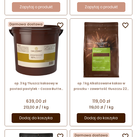
Zapytaj o produkt
Zapytaj o produkt
Darmowa dostawa


op. 3 kg Tłuszcz kakaowy w
op. 1 kg Alkalizowane kakao w
postaci pastylek - Cocoa Butter
proszku - zawartość tłuszczu 22-
in Callets Callebaut - nr. kat.
24% - Botanical Experience Extra
NCB-HDO3-654
Brute Callebaut
Cena
Cena
639,00 zł
119,00 zł
213,00 zł / 1 kg
119,00 zł / 1 kg
Dodaj do koszyka
Dodaj do koszyka

Darmowa dostawa
