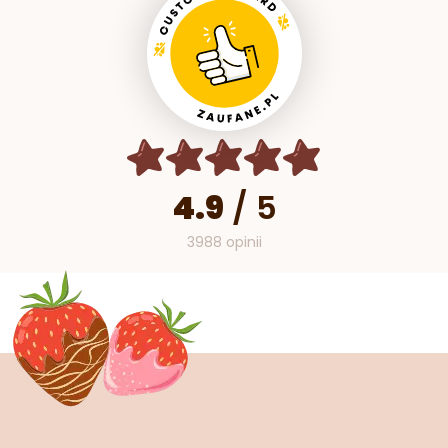
4.9
/
5
3988 opinii