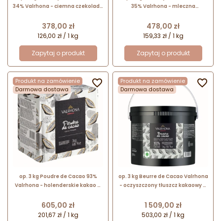
34% Valrhona - ciemna czekolada
35% Valrhona - mleczna
z orzechami laskowymi - Blok
czekolada z orzechami laskowymi
czekoladowy
- Blok czekoladowy
Cena
Cena
378,00 zł
478,00 zł
126,00 zł / 1 kg
159,33 zł / 1 kg
Zapytaj o produkt
Zapytaj o produkt
Produkt na zamówienie

Produkt na zamówienie

Darmowa dostawa
Darmowa dostawa
op. 3 kg Poudre de Cacao 93%
op. 3 kg Beurre de Cacao Valrhona
Valrhona - holenderskie kakao w
- oczyszczony tłuszcz kakaowy w
proszku przetworzone alkalicznie
postaci pastylek o śr. 8 mm
- mahoniowa barwa
Cena
Cena
605,00 zł
1 509,00 zł
201,67 zł / 1 kg
503,00 zł / 1 kg