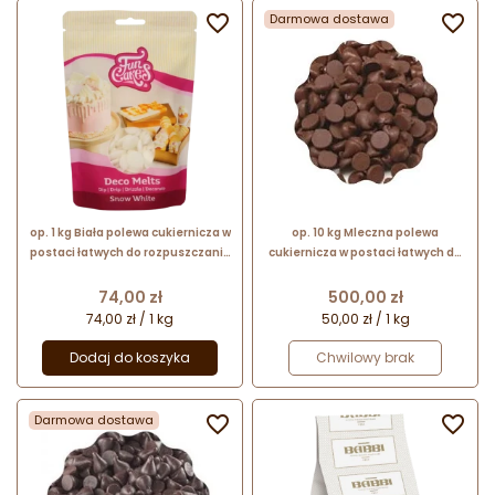

Darmowa dostawa

op. 1 kg Biała polewa cukiernicza w
op. 10 kg Mleczna polewa
postaci łatwych do rozpuszczania
cukiernicza w postaci łatwych do
kawałków - Deco Melts Snow
upłynniania kawałków - FAT BASED
White Fun Cakes
COATING DROPS MILK - Dawn
Cena
Cena
74,00 zł
500,00 zł
Foods
74,00 zł / 1 kg
50,00 zł / 1 kg
Dodaj do koszyka
Chwilowy brak
Darmowa dostawa

