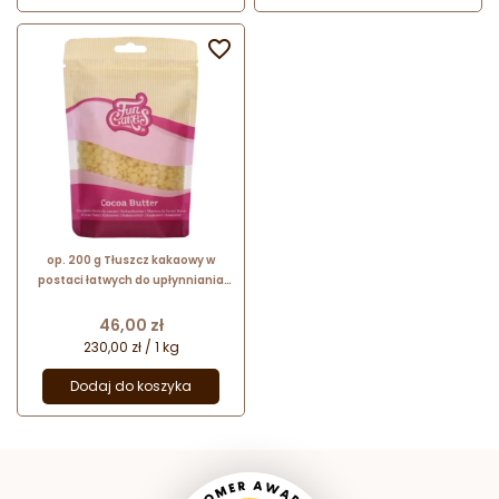

op. 200 g Tłuszcz kakaowy w
postaci łatwych do upłynniania
pastylek - Cocoa Butter Fun
Cakes - nr. kat. F30100
Cena
46,00 zł
230,00 zł / 1 kg
Dodaj do koszyka