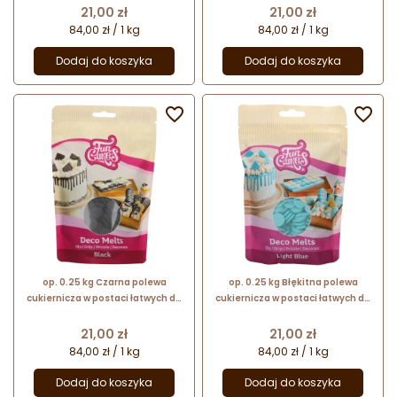
Melts Snow White Fun Cakes
Melts Pink Fun Cakes
Cena
Cena
21,00 zł
21,00 zł
84,00 zł / 1 kg
84,00 zł / 1 kg
Dodaj do koszyka
Dodaj do koszyka


op. 0.25 kg Czarna polewa
op. 0.25 kg Błękitna polewa
cukiernicza w postaci łatwych do
cukiernicza w postaci łatwych do
rozpuszczania kawałków - Deco
rozpuszczania kawałków - Deco
Melts Black Fun Cakes
Melts Light Blue Fun Cakes
Cena
Cena
21,00 zł
21,00 zł
84,00 zł / 1 kg
84,00 zł / 1 kg
Dodaj do koszyka
Dodaj do koszyka