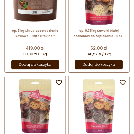
op. 5 kg Chrupiące nadzienie
op. 0.35 kg Kawałki białej
kawowe - Cafe Crokine™
czekolady do zapiekania - Bake
Callebaut - nr. kat. FNF-CAFCRO-
Stable Chocolate Chunks White -
656
nr. kat. F30145 Fun Cakes
Cena
Cena
419,00 zł
52,00 zł
83,80 zł / 1 kg
148,57 zł / 1 kg
Dodaj do koszyka
Dodaj do koszyka

