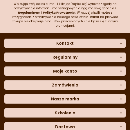
Wpisując swój adres e-mail i klikając "zapisz się" wyrażasz zgodę na
otrzymywanie informacji marketingowych drogą mailową zgodnie z
Regulaminem
i
Polityką Prywatności
. W każdej chwili możesz
zrezygnować z otrzymywania naszego newslettera. Rabat na pierwsze
zakupy nie obejmuje produktów przecenionych i nie łączy się z innymi
promocjami.
Kontakt
O nas
Dane kontaktowe
Regulaminy
Często zadawane pytania
Regulamin sklepu
Sklep stacjonarny
Polityka prywatności
Moje konto
Formularz kontaktowy
Polityka cookies
Załóż konto
Blog
Polityka reklamacji
Zamówienia
Moje dane
Polityka zwrotów
Historia zamówień
e-mail:
Sposoby dostawy
sklep@cukieteria.pl
Dostępność cyfrowa
Lista ulubionych
telefon:
Metody płatności
Nasza marka
601 767 272
Moje rabaty
Dane do przelewu
Sempre Group
Formularz
reklamacji
Trio Gelato
Szkolenia
Formularz
zwrotu
CDN
Warsaw
Academy of Pastry Arts
Wroclaw
Academy of Baker Arts
Dostawa