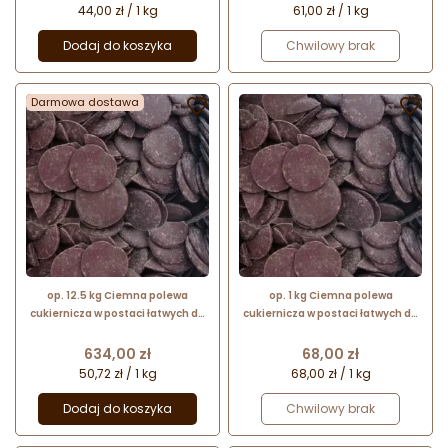
Ingredients
44,00 zł / 1 kg
61,00 zł / 1 kg
Dodaj do koszyka
Chwilowy brak
Darmowa dostawa


op. 12.5 kg Ciemna polewa
op. 1 kg Ciemna polewa
cukiernicza w postaci łatwych do
cukiernicza w postaci łatwych do
rozpuszczania kawałków - Non
rozpuszczania kawałków - Non
Temp Dark - Bakels Bakery
Temp Dark - Bakels Bakery
Cena
Cena
634,00 zł
68,00 zł
Ingredients
Ingredients
50,72 zł / 1 kg
68,00 zł / 1 kg
Dodaj do koszyka
Chwilowy brak