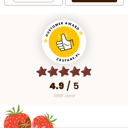
4.9
/
5
3988 opinii