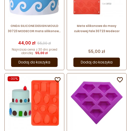
ONDA SILICONE DESIGN MOULD
Mata silikonowa do masy
30723 MODECOR mata silikonowa
cukrowej Fale 30723 Modecor
do tłoczonych dekoracji z masy
cukrowej
Cena
Cena podstawowa
44,00 zł
55,00 zł
Najniższa cena z 30 dni przed
Cena
55,00 zł
obniżką :
55,00 zł
Dodaj do koszyka
Dodaj do koszyka
-30%

