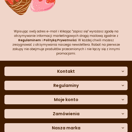
Wpisując swój adres e-mail i klikając "zapisz się" wyrażasz zgodę na
otrzymywanie informacji marketingowych drogą mailową zgodnie z
Regulaminem
i
Polityką Prywatności
. W każdej chwili możesz
zrezygnować z otrzymywania naszego newslettera. Rabat na pierwsze
zakupy nie obejmuje produktów przecenionych i nie łączy się z innymi
promocjami.
Kontakt
O nas
Dane kontaktowe
Regulaminy
Często zadawane pytania
Regulamin sklepu
Sklep stacjonarny
Polityka prywatności
Moje konto
Formularz kontaktowy
Polityka cookies
Załóż konto
Blog
Polityka reklamacji
Zamówienia
Moje dane
Polityka zwrotów
Historia zamówień
e-mail:
Sposoby dostawy
sklep@cukieteria.pl
Dostępność cyfrowa
Lista ulubionych
telefon:
Metody płatności
Nasza marka
601 767 272