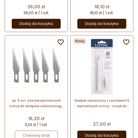
11 cm
nr. kat. 5052056 Sweet Decor
Cena
Cena
36,00 zł
18,10 zł
36,00 zł / 1 szt.
18,10 zł / 1 szt.
Dodaj do koszyka
Dodaj do koszyka

Nowy

op. 5 szt. Zestaw wymiennych
Skalpel cukierniczy z zestawem 5
ostrzy do skalpela cukierniczego
wymiennych ostrzy - nożyk do
- nr. kat. 5051164 Sweet Decor
precyzyjnych dekoracji - nr. kat.
LAK145 Loyal Bakeware
Cena
16,20 zł
Cena
27,00 zł
3,24 zł / 1 szt.
Chwilowy brak
Dodaj do koszyka