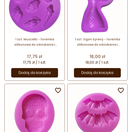
1 szt. Muszelki - foremka
1 szt. Ogon Syreny - foremka
silikonowa do odciskania i
silikonowa do odciskania i
odlewania dekoracji
odlewania dekoracji - dł. 10.5 x
szer. 6.5 cm
Cena
Cena
17,75 zł
18,00 zł
17,75 zł / 1 szt.
18,00 zł / 1 szt.
Dodaj do koszyka
Dodaj do koszyka

