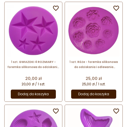


1 szt. GWIAZDKI 4 ROZMIARY -
1 szt. Róże - foremka silikonowa
foremka silikonowa do odciskania
do odciskania i odlewania
i odlewania dekoracji
dekoracji
Cena
Cena
20,00 zł
25,00 zł
20,00 zł / 1 szt.
25,00 zł / 1 szt.
Dodaj do koszyka
Dodaj do koszyka

