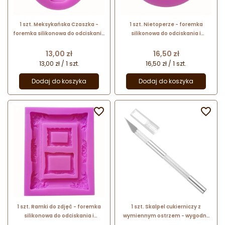
1 szt. Meksykańska Czaszka -
1 szt. Nietoperze - foremka
foremka silikonowa do odciskania
silikonowa do odciskania i
i odlewania dekoracji - dł. 7.5 x
odlewania dekoracji - śr. 5.5 cm
szer. 6 cm
Cena
Cena
13,00 zł
16,50 zł
13,00 zł / 1 szt.
16,50 zł / 1 szt.
Dodaj do koszyka
Dodaj do koszyka


1 szt. Ramki do zdjęć - foremka
1 szt. Skalpel cukierniczy z
silikonowa do odciskania i
wymiennym ostrzem - wygodny
odlewania dekoracji - dł. 14 x szer.
nożyk do precyzyjnych dekoracji -