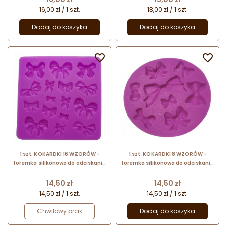
16,00 zł / 1 szt.
13,00 zł / 1 szt.
Dodaj do koszyka
Dodaj do koszyka


1 szt. KOKARDKI 16 WZORÓW -
1 szt. KOKARDKI 8 WZORÓW -
foremka silikonowa do odciskania
foremka silikonowa do odciskania
i odlewania dekoracji
i odlewania dekoracji
Cena
Cena
14,50 zł
14,50 zł
14,50 zł / 1 szt.
14,50 zł / 1 szt.
Chwilowy brak
Dodaj do koszyka