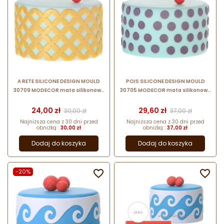
A RETE SILICONE DESIGN MOULD
POIS SILICONE DESIGN MOULD
30709 MODECOR mata silikonowa
30705 MODECOR mata silikonowa
do tłoczonych dekoracji z masy
do tłoczonych dekoracji z masy
cukrowej
cukrowej
Cena
Cena podstawowa
Cena
Cena podstawow
24,00 zł
29,60 zł
30,00 zł
37,00 zł
Najniższa cena z 30 dni przed
Najniższa cena z 30 dni przed
obniżką :
30,00 zł
obniżką :
37,00 zł
Dodaj do koszyka
Dodaj do koszyka
-20%

