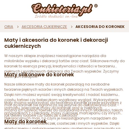
CESORIA
AKCESORIA CUKIERNICZE
AKCESORIA DO KORONEK
Maty i akcesoria do koronek i dekoracji
cukierniczych
W naszym sklepie znajdziesz niezastąpione narzędzia dla
miłośników wypieku i dekoracji tortów oraz ciast. Silikonowe maty do
koronek to esencja precyzji, kreatywności i łatwości w tworzeniu
pięknych i wyjątkowych dekoracji dla Twoich wypieków. Życzymy
Maty silikonowe do koronek
udanych zakupów!
Nasze silikonowe maty do koronek pozwalają na swobodne
tworzenie pięknych wzorów i innych dekoracji na Twoich wypiekach.
Dzięki nim możesz wyrazić swoją kreatywność i nadać każdemu
ciastu, tortowi czy babeczkom wyjątkowy wygląd. Wykorzystanie
Maty można wykorzystać do tworzenia koronek przede wszystkim z
mat do koronek nie ogranicza się jedynie do dekorowania ciast -
izomaltu, specjalnej masy do koronek oraz w niektórych
można ich używać również do ozdabiania innych słodkości, takich
przypadkach z czekolady, masy cukrowej, marcepanu czy innych
jak desery lodowe czy tabliczki czekolady.
dekoracyjnych mas, co czyni je niezastąpionym narzędziem do
Maty do koronek
ozdabiania tortów, babeczek, ciasteczek i innych wypieków. Dzięki
elastycznemu i antyprzywierającemu materiałowi, nasze maty są