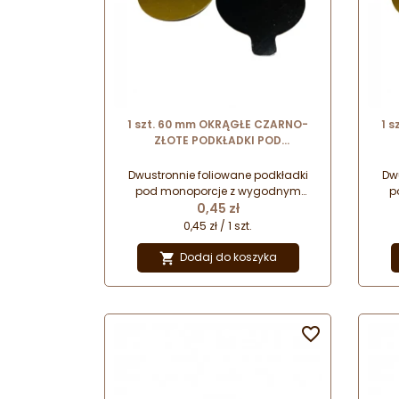
1 szt. 60 mm OKRĄGŁE CZARNO-
1 
ZŁOTE PODKŁADKI POD
MONOPORCJE dwustronne
papierowe podkładki z uchwytem
pap
Dwustronnie foliowane podkładki
Dw
pod monoporcje z wygodnym
p
Cena
uchwytem. Przeznaczone do
0,45 zł
prezentacji i serwowania wyrobów
pre
0,45 zł / 1 szt.
cukierniczych.
Dodaj do koszyka

