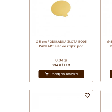
∅ 5 cm PODKŁADKA ZŁOTA RO05
∅ 
PAPILART cienkie krążki pod
P
monoporcje i praliny
Cena
0,34 zł
0,34 zł / 1 szt.
Dodaj do koszyka

