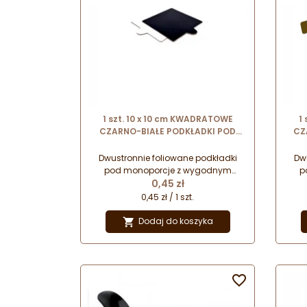
1 szt. 10 x 10 cm KWADRATOWE
1
CZARNO-BIAŁE PODKŁADKI POD
CZ
MONOPORCJE dwustronne
papierowe podkładki z uchwytem
pap
Dwustronnie foliowane podkładki
Dw
pod monoporcje z wygodnym
p
Cena
uchwytem. Przeznaczone do
0,45 zł
prezentacji i serwowania wyrobów
pre
0,45 zł / 1 szt.
cukierniczych.
Dodaj do koszyka

