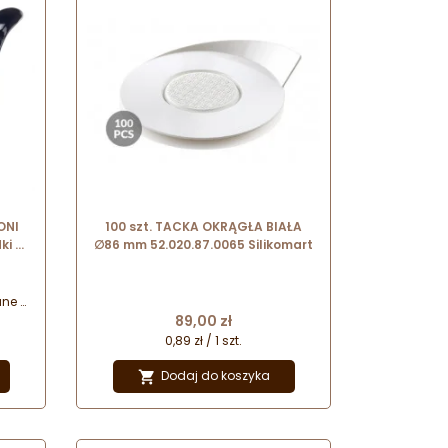
ONI
100 szt. TACKA OKRĄGŁA BIAŁA
ki z
∅86 mm 52.020.87.0065 Silikomart
a
ne z
Cena
do
89,00 zł
ie
0,89 zł / 1 szt.
 i
ak i
Dodaj do koszyka

 pod
ia