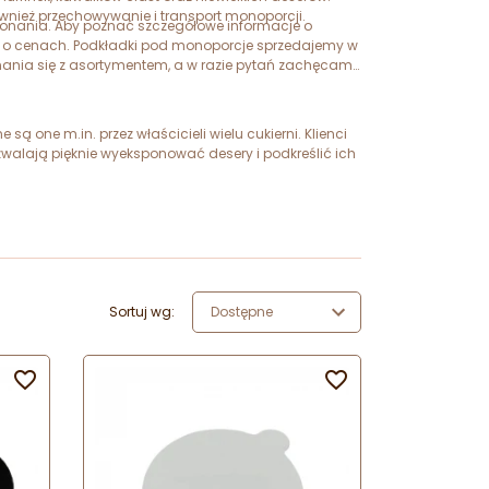
ównież przechowywanie i transport monoporcji.
ykonania. Aby poznać szczegółowe informacje o
e o cenach. Podkładki pod monoporcje sprzedajemy w
nania się z asortymentem, a w razie pytań zachęcamy
 one m.in. przez właścicieli wielu cukierni. Klienci
zwalają pięknie wyeksponować desery i podkreślić ich
Sortuj wg:
Dostępne

