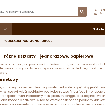
Telef

E-ma
Szkole
PODKŁADKI POD MONOPORCJE
- różne kształty - jednorazowe, papierowe
asie stale zyskują na popularności. Podawane są na luksusowych bankieta
e prezentują się bardzo ekskluzywnie i nowocześnie. Jednak, aby skuteczn
orcje.
ternetowy
ią smaczny, a zarazem dekoracyjny element wielu przyjęć. Aby je efekto
est szeroki wybór podkładek pod jedzenie typu finger food i monoporcje
 transparentnymi. Posiadamy m.in. produkty okrągłe, prostokątne i kwa
 oraz modele plastikowe. W naszej ofercie dostępne są podkłady klasyc
rawdzają się nie tylko do serwowania monoporcji, ale również pralinek, m