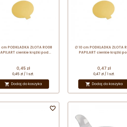
8 cm PODKŁADKA ZŁOTA RO08
∅ 10 cm PODKŁADKA ZŁOTA R
APILART cienkie krążki pod
PAPILART cienkie krążki p
monoporcje
monoporcje
Cena
Cena
0,45 zł
0,47 zł
0,45 zł / 1 szt.
0,47 zł / 1 szt.
Dodaj do koszyka
Dodaj do koszyka


