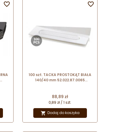


ARNA
100 szt. TACKA PROSTOKĄT BIAŁA
140/40 mm 52.022.87.0065
Silikomart
Cena
88,89 zł
0,89 zł / 1 szt.
Dodaj do koszyka
