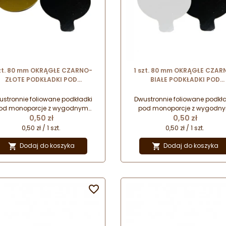
szt. 80 mm OKRĄGŁE CZARNO-
1 szt. 80 mm OKRĄGŁE CZAR
ZŁOTE PODKŁADKI POD
BIAŁE PODKŁADKI POD
MONOPORCJE dwustronne
MONOPORCJE dwustronn
ierowe podkładki z uchwytem
papierowe podkładki z uchw
ustronnie foliowane podkładki
Dwustronnie foliowane podkła
od monoporcje z wygodnym
pod monoporcje z wygodn
Cena
Cena
uchwytem. Przeznaczone do
0,50 zł
uchwytem. Przeznaczone d
0,50 zł
zentacji i serwowania wyrobów
prezentacji i serwowania wyr
0,50 zł / 1 szt.
0,50 zł / 1 szt.
cukierniczych.
cukierniczych.
Dodaj do koszyka
Dodaj do koszyka


