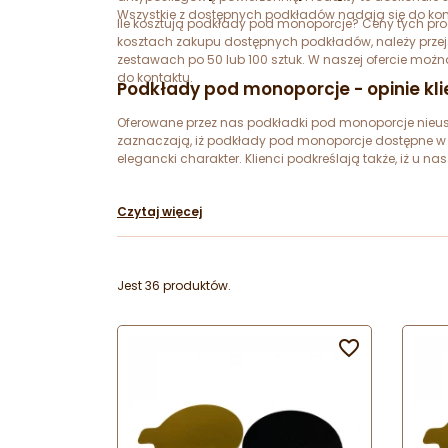
Wszystkie z dostępnych podkładów nadają się do kont
Ile kosztują podkłady pod monoporcje? Ceny tych pr
kosztach zakupu dostępnych podkładów, należy prze
zestawach po 50 lub 100 sztuk. W naszej ofercie mo
do kontaktu.
Podkłady pod monoporcje - opinie kl
Oferowane przez nas podkładki pod monoporcje nieustan
zaznaczają, iż podkłady pod monoporcje dostępne w n
elegancki charakter. Klienci podkreślają także, iż u 
Czytaj więcej
Jest 36 produktów.
