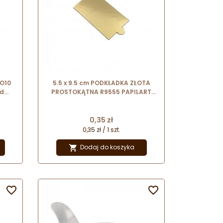
O10
5.5 x 9.5 cm PODKŁADKA ZŁOTA
od
PROSTOKĄTNA R9555 PAPILART
cienka podkładka pod
monoporcje
Cena
0,35 zł
0,35 zł / 1 szt.
Dodaj do koszyka


