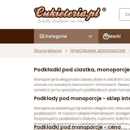
Kategorie
Marki
Strona główna
OPAKOWANIA JEDNORAZOWE
Podkładki pod ciastka, monoporcje 
Monoporcje to eleganckie desery, które w ostatnim cz
również na weselach, komuniach i chrzcinach. Desery t
umieścić je na specjalnych podkładkach pod monop
Podkłady pod monoporcje - sklep in
Monoporcje prezentują się bardzo elegancko i stanow
podkładach. W naszym sklepie internetowym dostępny j
Dysponujemy podkładami białymi, czarnymi, złotymi i
monoporcje wykonane z cienkiego, sztywnego kartonu
Podkładki pod monoporcje - cena
antypoślizgową powierzchnię. Produkty te doskonale sp