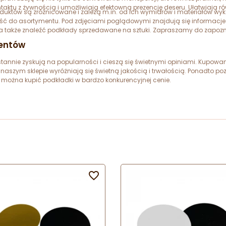
aktu z żywnością i umożliwiają efektowną prezencję deseru. Ułatwiają r
oduktów są zróżnicowane i zależą m.in. od ich wymiarów i materiałów w
jść do asortymentu. Pod zdjęciami poglądowymi znajdują się informacj
żna także znaleźć podkłady sprzedawane na sztuki. Zapraszamy do zapoz
ientów
nie zyskują na popularności i cieszą się świetnymi opiniami. Kupowane są
aszym sklepie wyróżniają się świetną jakością i trwałością. Ponadto po
nas można kupić podkładki w bardzo konkurencyjnej cenie.
