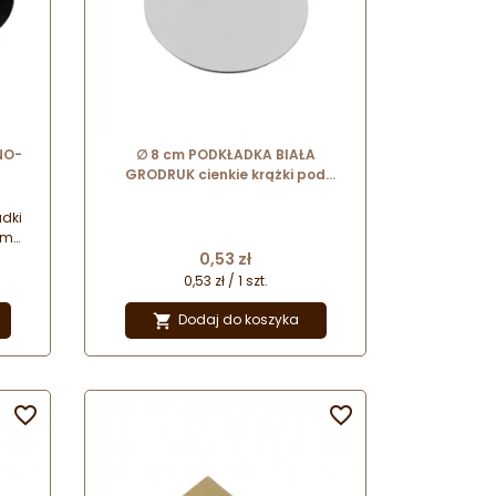
NO-
∅ 8 cm PODKŁADKA BIAŁA
GRODRUK cienkie krążki pod
e
monoporcje
ytem
dki
ym
Cena
o
0,53 zł
obów
0,53 zł / 1 szt.
Dodaj do koszyka


