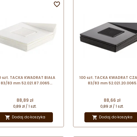

gastronomicznych.
gastronomicznych.
0 szt. TACKA KWADRAT BIAŁA
100 szt. TACKA KWADRAT CZ
83/83 mm 52.021.87.0065
83/83 mm 52.021.20.0065
Silikomart
Silikomart
Cena
Cena
88,89 zł
88,66 zł
0,89 zł / 1 szt.
0,89 zł / 1 szt.
Dodaj do koszyka
Dodaj do koszyka

