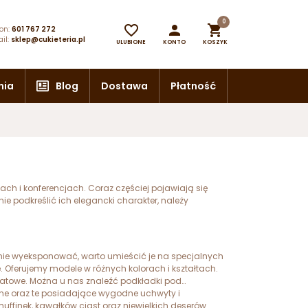
0



on:
601 767 272
il:
sklep@cukieteria.pl
ULUBIONE
KONTO
KOSZYK
nia
Blog
Dostawa
Płatność
ch i konferencjach. Coraz częściej pojawiają się
ie podkreślić ich elegancki charakter, należy
wnie wyeksponować, warto umieścić je na specjalnych
. Oferujemy modele w różnych kolorach i kształtach.
dratowe. Można u nas znaleźć podkładki pod
zne oraz te posiadające wygodne uchwyty i
uffinek, kawałków ciast oraz niewielkich deserów.