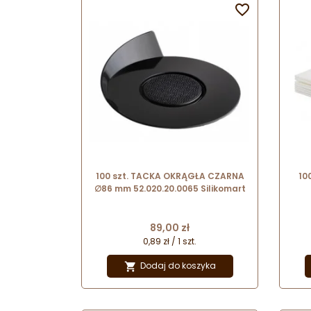

gastronomicznych.
100 szt. TACKA OKRĄGŁA CZARNA
10
∅86 mm 52.020.20.0065 Silikomart
Cena
89,00 zł
0,89 zł / 1 szt.
Dodaj do koszyka
