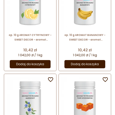
op. 10 g AROMAT CYTRYNOWY -
op. 10 g AROMAT BANANOWY -
SWEET DECOR - aromat
SWEET DECOR - aromat
spożywczy w proszku nadający
spożywczy w proszku nadający
smak i zapach
smak i zapach
Cena
Cena
10,42 zł
10,42 zł
1 042,00 zł / 1 kg
1 042,00 zł / 1 kg
Dodaj do koszyka
Dodaj do koszyka

