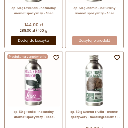
op. 50 g Lawenda - naturalny
op. 50 g Jaśmin - naturalny
aromat spożywczy - Sosa
aromat spożywczy - Sosa
Ingredients - płynna formuła
Ingredients - płynna formuła
koncentratu na bazie gliceryny
koncentratu na bazie gliceryny
Cena
144,00 zł
288,00 zł / 100 g
Dodaj do koszyka
Zapytaj o produkt
Produkt na zamówienie


op. 50 g Tonka - naturalny
op. 50 g Czarna Trufla - aromat
aromat spożywczy - Sosa
spożywczy - Sosa Ingredients -
Ingredients - płynna formuła
płynna formuła koncentratu na
koncentratu na bazie gliceryny
bazie gliceryny
Cena