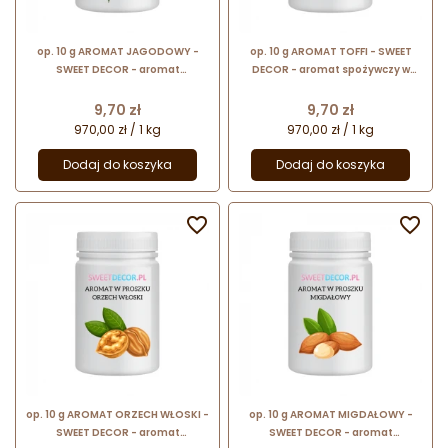
op. 10 g AROMAT JAGODOWY -
op. 10 g AROMAT TOFFI - SWEET
SWEET DECOR - aromat
DECOR - aromat spożywczy w
spożywczy w proszku nadający
proszku nadający smak i zapach
smak i zapach
Cena
Cena
9,70 zł
9,70 zł
970,00 zł / 1 kg
970,00 zł / 1 kg
Dodaj do koszyka
Dodaj do koszyka


op. 10 g AROMAT ORZECH WŁOSKI -
op. 10 g AROMAT MIGDAŁOWY -
SWEET DECOR - aromat
SWEET DECOR - aromat