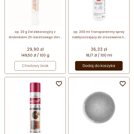
op. 20 g Żel dekoracyjny z
op. 200 ml Transparentny spray
drobinkami 23-karatowego złota
nabłyszczający do stosowania na
jadalnego - Gold Chef
powierzchnię wyrobów
cukierniczych - Gelatina Spray
Cena
Cena
29,90 zł
36,33 zł
23239 Modecor
149,50 zł / 100 g
18,17 zł / 100 ml
Chwilowy brak
Dodaj do koszyka

