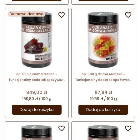
Darmowa dostawa


op. 500 g Guma Gellan -
op. 500 g Guma Arabska -
funkcjonalny dodatek spożywczy
funkcjonalny dodatek spożywczy
- żelujący i zagęszczający - nr.
pochodzenia naturalnego - nr.
kat. 48690 Sosa Ingredients
kat. 40414 Sosa Ingredients
Cena
Cena
849,00 zł
97,94 zł
169,80 zł / 100 g
19,59 zł / 100 g
Dodaj do koszyka
Dodaj do koszyka

