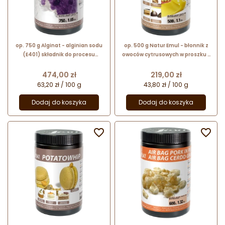
op. 750 g Alginat - alginian sodu
op. 500 g Natur Emul - błonnik z
(E401) składnik do procesu
owoców cytrusowych w proszku -
sferyfikacji - nr. kat. 50054 Sosa
naturalny emulgator - nr. kat.
Ingredients
48645 Sosa Ingredients
Cena
Cena
474,00 zł
219,00 zł
63,20 zł / 100 g
43,80 zł / 100 g
Dodaj do koszyka
Dodaj do koszyka

