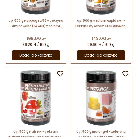
op. 500 g Nappage X58 - pektyna
op. 500 g Medium Rapid Set -
amidowana (E440ii) z solami
pektyna wysokometoksylowana
opóźniającymi wiązanie i
(E440i) ze skórek cytrusów - nr.
wapniem - nr. kat. 48675 Sosa
kat. 56462 Sosa Ingredients
Cena
Cena
196,00 zł
148,00 zł
Ingredients
39,20 zł / 100 g
29,60 zł / 100 g
Dodaj do koszyka
Dodaj do koszyka


op. 500 g Fruit NH - pektyna
op. 500 g Instangel - żelatyna