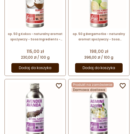
op. 50 g Kokos - naturalny aromat
op. 50 g Bergamotka - naturalny
spożywczy - Sosa Ingredients -
aromat spożywczy - Sosa
płynna formuła koncentratu na
Ingredients - płynna formuła
bazie gliceryny
koncentratu na bazie gliceryny
Cena
Cena
115,00 zł
198,00 zł
230,00 zł / 100 g
396,00 zł / 100 g
Dodaj do koszyka
Dodaj do koszyka

Produkt na zamówienie

Darmowa dostawa