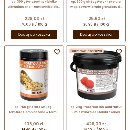
op. 300 g Potatowhip - białko
op. 600 g Air Bag Porc - tekstura
ziemniaczane - zamiennik białka
wieprzowa w formie granulatu do
jaja kurzego - nr. kat. 44180 Sosa
panierowania produktów
Ingredients
poddawanych procesowi
Cena
Cena
228,00 zł
125,60 zł
smażenia
76,00 zł / 100 g
20,93 zł / 100 g
Dodaj do koszyka
Dodaj do koszyka

Darmowa dostawa

op. 750 g Potato Air Bag -
op. 3 kg Prosorbet 100 Cold Natur
tekstura ziemniaczana w formie
- mieszanka do stabilizowania
granulatu do panierowania
sorbetów - do stosowania na
produktów poddawanych
zimno
Cena
Cena
108,00 zł
426,00 zł
procesowi smażenia
14,40 zł / 100 g
14,20 zł / 100 g