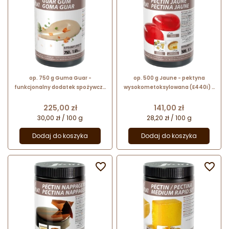
op. 750 g Guma Guar -
op. 500 g Jaune - pektyna
funkcjonalny dodatek spożywczy
wysokometoksylowana (E440i) z
- zagęszczający i stabilizujący -
solami opóźniającymi - nr. kat.
nr. kat. 48682 Sosa Ingredients
48654 Sosa Ingredients
Cena
Cena
225,00 zł
141,00 zł
30,00 zł / 100 g
28,20 zł / 100 g
Dodaj do koszyka
Dodaj do koszyka

