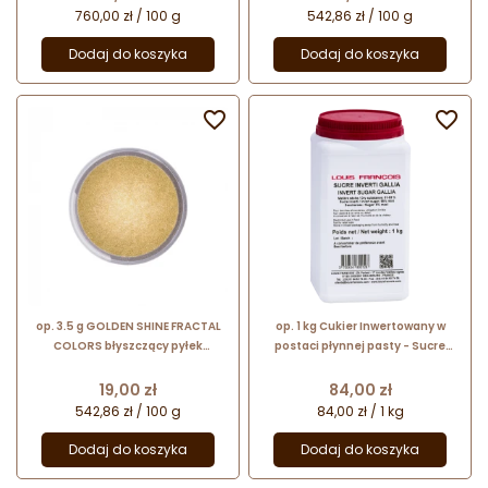
760,00 zł / 100 g
542,86 zł / 100 g
Dodaj do koszyka
Dodaj do koszyka


op. 3.5 g GOLDEN SHINE FRACTAL
op. 1 kg Cukier Inwertowany w
COLORS błyszczący pyłek
postaci płynnej pasty - Sucre
barwiący do dekoracji - złoty
Inverti Gallia Louis Francois -
funkcjonalny dodatek spożywczy
Cena
Cena
19,00 zł
84,00 zł
542,86 zł / 100 g
84,00 zł / 1 kg
Dodaj do koszyka
Dodaj do koszyka