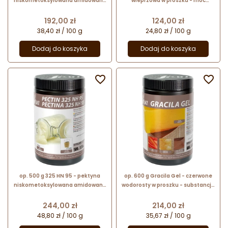
niskometoksylowana amidowana
wieprzowa w proszku - moc
(E440ii) z solami i wapniem - nr.
żelowania 60 Bloom - nr. kat.
kat. 48667 Sosa Ingredients
54001 Sosa Ingredients
Cena
Cena
192,00 zł
124,00 zł
38,40 zł / 100 g
24,80 zł / 100 g
Dodaj do koszyka
Dodaj do koszyka


op. 500 g 325 HN 95 - pektyna
op. 600 g Gracila Gel - czerwone
niskometoksylowana amidowana
wodorosty w proszku - substancja
(E440ii) z dodatkiem cukru - nr.
zagęszczająca i żelująca - nr. kat.
kat. 41482 Sosa Ingredients
43201 Sosa Ingredients
Cena
Cena
244,00 zł
214,00 zł
48,80 zł / 100 g
35,67 zł / 100 g