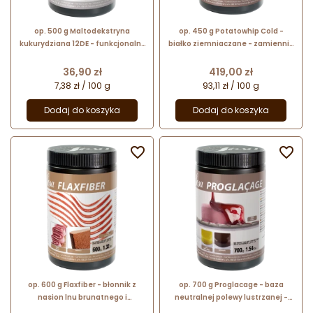
op. 500 g Maltodekstryna
op. 450 g Potatowhip Cold -
kukurydziana 12DE - funkcjonalny
białko ziemniaczane - zamiennik
dodatek do lodów i cukiernictwa -
białka jaja do stosowania na
nr. kat. 48671 Sosa Ingredients
zimno - nr. kat. 43124 Sosa
Cena
Cena
36,90 zł
419,00 zł
Ingredients
7,38 zł / 100 g
93,11 zł / 100 g
Dodaj do koszyka
Dodaj do koszyka


op. 600 g Flaxfiber - błonnik z
op. 700 g Proglacage - baza
nasion lnu brunatnego i
neutralnej polewy lustrzanej -
złocistego - środek teksturujący -
mieszanka w proszku - nr. kat.