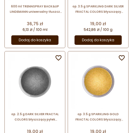
600 ml TRENNSPRAY BACK&UP
op. 3.5 g SPARKLING DARK SILVER
LINDEMANN uniwersalny tłuszcz
FRACTAL COLORS błyszczący
roślinny w sprayu
pyłek barwiący do dekoracji -
ciemne srebro
Cena
Cena
36,75 zł
19,00 zł
6,13 zł / 100 ml
542,86 zł / 100 g
Dodaj do koszyka
Dodaj do koszyka


op. 2.5 g DARK SILVER FRACTAL
op. 3.5 g SPARKLING GOLD
COLORS błyszczący pyłek
FRACTAL COLORS błyszczący
barwiący do dekoracji - ciemne
pyłek barwiący do dekoracji -
srebro
złoty
Cena
Cena
19,00 zł
19,00 zł