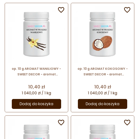


op. 10 g AROMAT WANILIOWY -
op. 10 g AROMAT KOKOSOWY -
SWEET DECOR - aromat
SWEET DECOR - aromat
spożywczy w proszku nadający
spożywczy w proszku nadający
smak i zapach
smak i zapach
Cena
Cena
10,40 zł
10,40 zł
1 040,00 zł / 1 kg
1 040,00 zł / 1 kg
Dodaj do koszyka
Dodaj do koszyka

