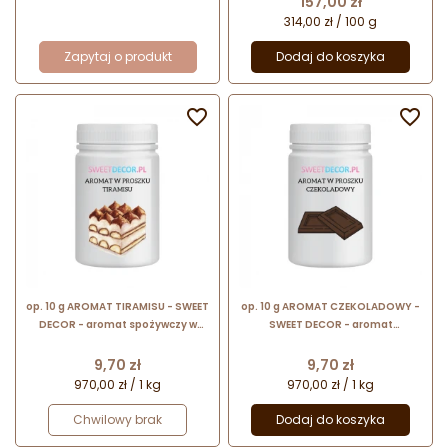
157,00 zł
314,00 zł / 100 g
Zapytaj o produkt
Dodaj do koszyka


op. 10 g AROMAT TIRAMISU - SWEET
op. 10 g AROMAT CZEKOLADOWY -
DECOR - aromat spożywczy w
SWEET DECOR - aromat
proszku nadający smak i zapach
spożywczy w proszku nadający
smak i zapach
Cena
Cena
9,70 zł
9,70 zł
970,00 zł / 1 kg
970,00 zł / 1 kg
Chwilowy brak
Dodaj do koszyka