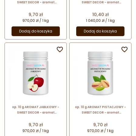
SWEET DECOR - aromat
SWEET DECOR - aromat
spożywczy w proszku nadający
spożywczy w proszku nadający
smak i zapach
smak i zapach
Cena
Cena
9,70 zł
10,40 zł
970,00 zł / 1 kg
1 040,00 zł / 1 kg
Dodaj do koszyka
Dodaj do koszyka


op. 10 g AROMAT JABŁKOWY -
op. 10 g AROMAT PISTACJOWY -
SWEET DECOR - aromat
SWEET DECOR - aromat
spożywczy w proszku nadający
spożywczy w proszku nadający
smak i zapach
smak i zapach
Cena
Cena
9,70 zł
9,70 zł
970,00 zł / 1 kg
970,00 zł / 1 kg