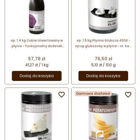
op. 1.4 kg Cukier Inwertowany w
op. 1.5 kg Płynna Glukoza 40DE -
płynie - funkcjonalny dodatek
syrop glukozowy w płynie - nr. kat.
spożywczy - nr. kat. 48663 Sosa
48647 Sosa Ingredients
Ingredients
Cena
Cena
57,78 zł
76,50 zł
41,27 zł / 1 kg
5,10 zł / 100 g
Dodaj do koszyka
Dodaj do koszyka

Darmowa dostawa
