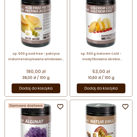
op. 500 g Acid Free - pektyna
op. 500 g Gelcrem Cold -
niskometoksylowana amidowana
modyfikowana skrobia
(E440ii) z dodatkiem wapnia - nr.
ziemniaczana do stosowania na
kat. 41543 Sosa Ingredients
zimno - nr. kat. 48652 Sosa
Cena
Cena
190,00 zł
53,00 zł
Ingredients
38,00 zł / 100 g
10,60 zł / 100 g
Dodaj do koszyka
Dodaj do koszyka
Darmowa dostawa

