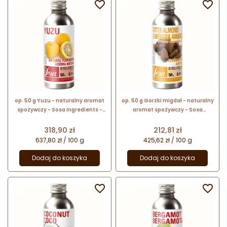


op. 50 g Yuzu - naturalny aromat
op. 50 g Gorzki migdał - naturalny
spożywczy - Sosa Ingredients -
aromat spożywczy - Sosa
płynna formuła koncentratu na
Ingredients - płynna formuła
bazie gliceryny
koncentratu na bazie gliceryny
Cena
Cena
318,90 zł
212,81 zł
637,80 zł / 100 g
425,62 zł / 100 g
Dodaj do koszyka
Dodaj do koszyka

