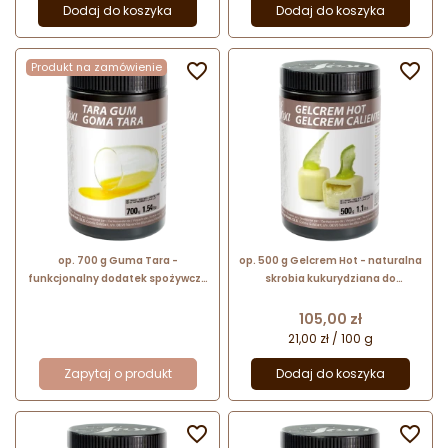
Dodaj do koszyka
Dodaj do koszyka
Produkt na zamówienie


op. 700 g Guma Tara -
op. 500 g Gelcrem Hot - naturalna
funkcjonalny dodatek spożywczy
skrobia kukurydziana do
- zagęszczający i stabilizujący -
stosowania na gorąco - nr. kat.
nr. kat. 50774 Sosa Ingredients
48640 Sosa Ingredients
Cena
105,00 zł
21,00 zł / 100 g
Zapytaj o produkt
Dodaj do koszyka

