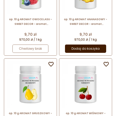
op. 10 g AROMAT OWOCE LASU -
op. 10 g AROMAT ANANASOWY -
SWEET DECOR - aromat
SWEET DECOR - aromat
spożywczy w proszku nadający
spożywczy w proszku nadający
smak i zapach
smak i zapach
Cena
Cena
9,70 zł
9,70 zł
970,00 zł / 1 kg
970,00 zł / 1 kg
Chwilowy brak
Dodaj do koszyka


op. 10 g AROMAT GRUSZKOWY -
op. 10 g AROMAT WIŚNIOWY -