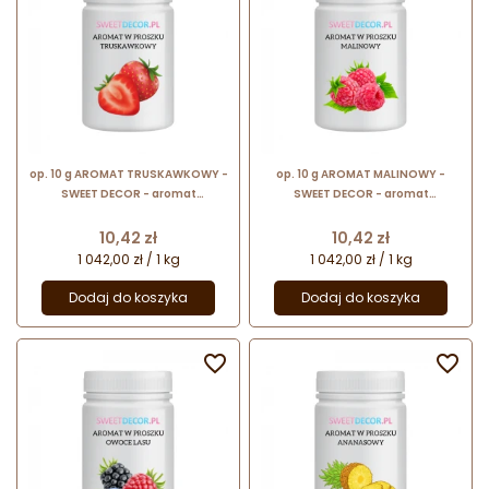
op. 10 g AROMAT TRUSKAWKOWY -
op. 10 g AROMAT MALINOWY -
SWEET DECOR - aromat
SWEET DECOR - aromat
spożywczy w proszku nadający
spożywczy w proszku nadający
smak i zapach
smak i zapach
Cena
Cena
10,42 zł
10,42 zł
1 042,00 zł / 1 kg
1 042,00 zł / 1 kg
Dodaj do koszyka
Dodaj do koszyka

