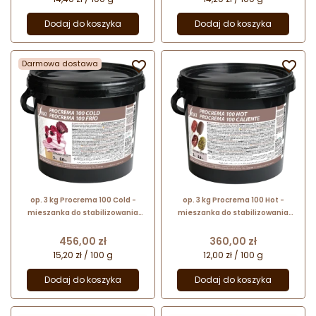
Dodaj do koszyka
Dodaj do koszyka
Darmowa dostawa


op. 3 kg Procrema 100 Cold -
op. 3 kg Procrema 100 Hot -
mieszanka do stabilizowania
mieszanka do stabilizowania
lodów mlecznych - do stosowania
lodów mlecznych - do stosowania
na zimno
na gorąco
Cena
Cena
456,00 zł
360,00 zł
15,20 zł / 100 g
12,00 zł / 100 g
Dodaj do koszyka
Dodaj do koszyka