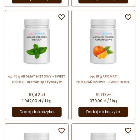


op. 10 g AROMAT MIĘTOWY - SWEET
op. 10 g AROMAT
DECOR - aromat spożywczy w
POMARAŃCZOWY - SWEET DECOR
proszku nadający smak i zapach
- aromat spożywczy w proszku
nadający smak i zapach
Cena
Cena
10,42 zł
9,70 zł
1 042,00 zł / 1 kg
970,00 zł / 1 kg
Dodaj do koszyka
Dodaj do koszyka

