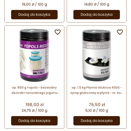
19,00 zł / 100 g
14,80 zł / 100 g
Dodaj do koszyka
Dodaj do koszyka


op. 800 g Yopols - bezwodny
op. 1.5 kg Płynna Glukoza 40DE -
ekstrakt naturalnego jogurtu
syrop glukozowy w płynie - nr. kat.
śródziemnomorskiego w proszku
48647 Sosa Ingredients
- nr. kat. 49568 Sosa Ingredients
Cena
Cena
198,00 zł
76,50 zł
24,75 zł / 100 g
5,10 zł / 100 g
Dodaj do koszyka
Dodaj do koszyka