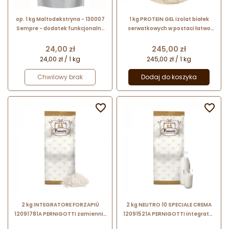
op. 1 kg Maltodekstryna - 130007
1 kg PROTEIN GEL izolat białek
Sempre - dodatek funkcjonalny
serwatkowych w postaci łatwo
do lodów i cukiernictwa
rozpuszczalnego proszku
(instant)
Cena
Cena
24,00 zł
245,00 zł
24,00 zł / 1 kg
245,00 zł / 1 kg
Chwilowy brak
Dodaj do koszyka


2 kg INTEGRATORE FORZAPIÙ
2 kg NEUTRO 10 SPECIALE CREMA
12091781A PERNIGOTTI zamiennik
12091521A PERNIGOTTI integrator
odtłuszczonego mleka w proszku
do stabilizowania i emulgowania