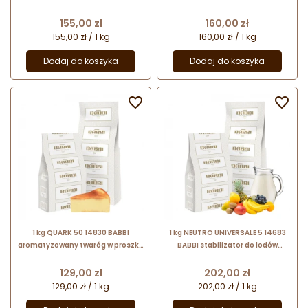
i wyrobów cukierniczych -
aromatem - do lodów i wyrobów
mascarpone
cukierniczych
Cena
Cena
155,00 zł
160,00 zł
155,00 zł / 1 kg
160,00 zł / 1 kg
Dodaj do koszyka
Dodaj do koszyka


1 kg QUARK 50 14830 BABBI
1 kg NEUTRO UNIVERSALE 5 14683
aromatyzowany twaróg w proszku
BABBI stabilizator do lodów
do lodów i wyrobów cukierniczych
mlecznych i sorbetów bez
- aromat sernika
emulgatorów
Cena
Cena
129,00 zł
202,00 zł
129,00 zł / 1 kg
202,00 zł / 1 kg