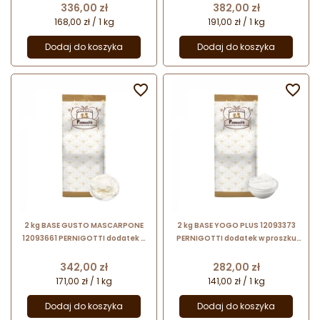
mieszanki lodowej
Cena
Cena
336,00 zł
382,00 zł
168,00 zł / 1 kg
191,00 zł / 1 kg
Dodaj do koszyka
Dodaj do koszyka


2 kg BASE GUSTO MASCARPONE
2 kg BASE YOGO PLUS 12093373
12093661 PERNIGOTTI dodatek w
PERNIGOTTI dodatek w proszku
proszku na bazie odwodnionego
na bazie odwodnionego jogurtu
serka mascarpone
naturalnego
Cena
Cena
342,00 zł
282,00 zł
171,00 zł / 1 kg
141,00 zł / 1 kg
Dodaj do koszyka
Dodaj do koszyka