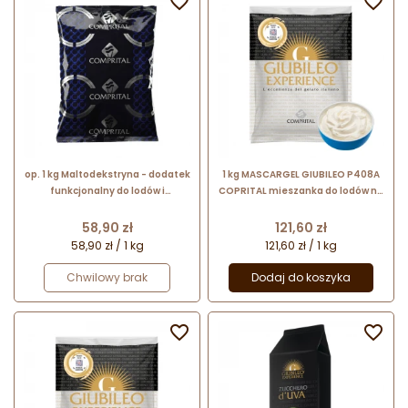


op. 1 kg Maltodekstryna - dodatek
1 kg MASCARGEL GIUBILEO P408A
funkcjonalny do lodów i
COPRITAL mieszanka do lodów na
cukiernictwa - nr. kat. P119B
bazie serka mascarpone w
Comprital
proszku
Cena
Cena
58,90 zł
121,60 zł
58,90 zł / 1 kg
121,60 zł / 1 kg
Chwilowy brak
Dodaj do koszyka

