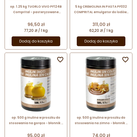
op. 1.25 kg TUORLO VIVO PF124B
5 kg CREMOLINA IN PASTA PF032
Comprital - pasteryzowane
COMPRITAL emulgator do lodów i
żółtka jaj z cukrem
sorbetów w postaci pasty
Cena
Cena
96,50 zł
311,00 zł
77,20 zł / 1 kg
62,20 zł / 1 kg
Dodaj do koszyka
Dodaj do koszyka


op. 500 g Inulina w proszku do
op. 500 g Inulina w proszku do
stosowania na gorąco - błonnik z
stosowania na zimno - błonnik z
korzenia cykorii - nr. kat. 48692
korzenia cykorii - nr. kat. 50063
Sosa Ingredients
Sosa Ingredients
Cena
Cena
95,00 zł
74,00 zł