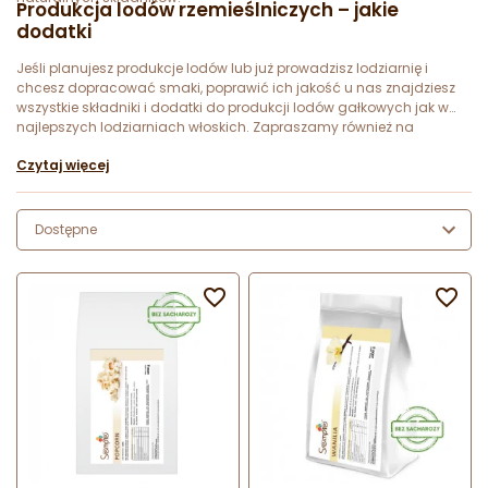
Produkcja lodów rzemieślniczych – jakie
dodatki
Jeśli planujesz produkcje lodów lub już prowadzisz lodziarnię i
chcesz dopracować smaki, poprawić ich jakość u nas znajdziesz
wszystkie składniki i dodatki do produkcji lodów gałkowych jak w
najlepszych lodziarniach włoskich. Zapraszamy również na
szkolenia z podstaw produkcji lodów. Zapewniamy wsparcie
Czytaj więcej
technologiczne i merytoryczną wiedzę podparta wieloletnią
tradycją kręcenia najlepszych lodów.
Dostępne

