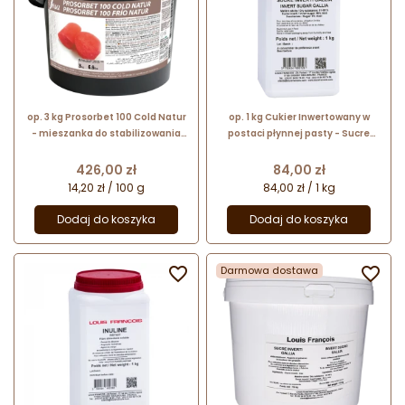
op. 3 kg Prosorbet 100 Cold Natur
op. 1 kg Cukier Inwertowany w
- mieszanka do stabilizowania
postaci płynnej pasty - Sucre
sorbetów - do stosowania na
Inverti Gallia Louis Francois -
zimno
funkcjonalny dodatek spożywczy
Cena
Cena
426,00 zł
84,00 zł
14,20 zł / 100 g
84,00 zł / 1 kg
Dodaj do koszyka
Dodaj do koszyka

Darmowa dostawa
