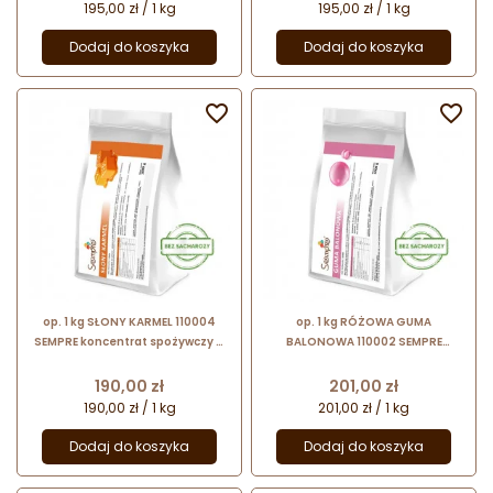
195,00 zł / 1 kg
195,00 zł / 1 kg
Dodaj do koszyka
Dodaj do koszyka


op. 1 kg SŁONY KARMEL 110004
op. 1 kg RÓŻOWA GUMA
SEMPRE koncentrat spożywczy w
BALONOWA 110002 SEMPRE
proszku - bez dodatku sacharozy
koncentrat spożywczy w proszku
- na bazie aromatów naturalnych
- bez dodatku sacharozy
Cena
Cena
190,00 zł
201,00 zł
190,00 zł / 1 kg
201,00 zł / 1 kg
Dodaj do koszyka
Dodaj do koszyka