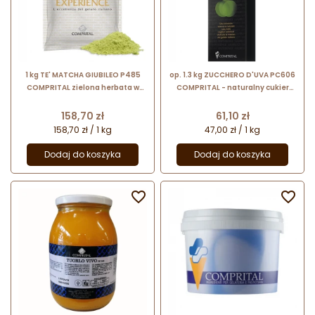
1 kg TE' MATCHA GIUBILEO P485
op. 1.3 kg ZUCCHERO D'UVA PC606
COMPRITAL zielona herbata w
COMPRITAL - naturalny cukier
proszku z cukrem trzcinowym i
winogronowy w postaci płynnego
błonnikiem roślinnym
koncentratu
Cena
Cena
158,70 zł
61,10 zł
158,70 zł / 1 kg
47,00 zł / 1 kg
Dodaj do koszyka
Dodaj do koszyka

