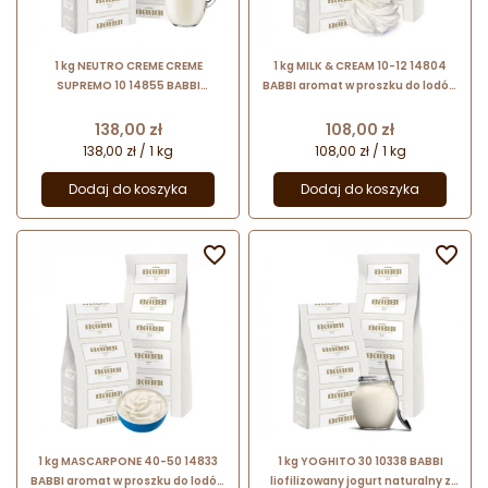
1 kg NEUTRO CREME CREME
1 kg MILK & CREAM 10-12 14804
SUPREMO 10 14855 BABBI
BABBI aromat w proszku do lodów
stabilizator do lodów mlecznych
i wyrobów cukierniczych - mleko i
do stosowania na gorąco
śmietanka
Cena
Cena
138,00 zł
108,00 zł
138,00 zł / 1 kg
108,00 zł / 1 kg
Dodaj do koszyka
Dodaj do koszyka


1 kg MASCARPONE 40-50 14833
1 kg YOGHITO 30 10338 BABBI
BABBI aromat w proszku do lodów
liofilizowany jogurt naturalny z