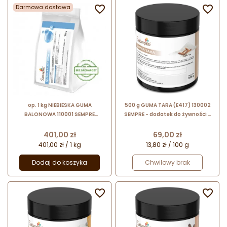
Darmowa dostawa


op. 1 kg NIEBIESKA GUMA
500 g GUMA TARA (E417) 130002
BALONOWA 110001 SEMPRE
SEMPRE - dodatek do żywności o
koncentrat spożywczy w proszku
właściwościach zagęszczających i
- bez dodatku sacharozy
stabilizujących
Cena
Cena
401,00 zł
69,00 zł
401,00 zł / 1 kg
13,80 zł / 100 g
Dodaj do koszyka
Chwilowy brak

