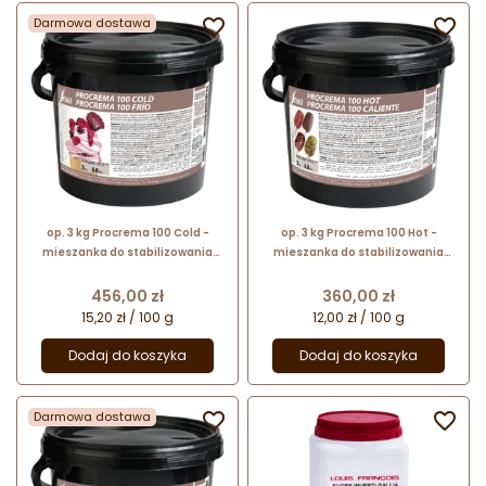
Darmowa dostawa


op. 3 kg Procrema 100 Cold -
op. 3 kg Procrema 100 Hot -
mieszanka do stabilizowania
mieszanka do stabilizowania
lodów mlecznych - do stosowania
lodów mlecznych - do stosowania
na zimno
na gorąco
Cena
Cena
456,00 zł
360,00 zł
15,20 zł / 100 g
12,00 zł / 100 g
Dodaj do koszyka
Dodaj do koszyka
Darmowa dostawa

