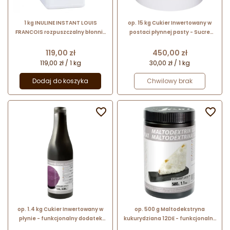
1 kg INULINE INSTANT LOUIS
op. 15 kg Cukier Inwertowany w
FRANCOIS rozpuszczalny błonnik
postaci płynnej pasty - Sucre
roślinny pozyskiwany z korzenia
Inverti Gallia Louis Francois -
cykorii
funkcjonalny dodatek spożywczy
Cena
Cena
119,00 zł
450,00 zł
119,00 zł / 1 kg
30,00 zł / 1 kg
Dodaj do koszyka
Chwilowy brak


op. 1.4 kg Cukier Inwertowany w
op. 500 g Maltodekstryna
płynie - funkcjonalny dodatek
kukurydziana 12DE - funkcjonalny
spożywczy - nr. kat. 48663 Sosa
dodatek do lodów i cukiernictwa -