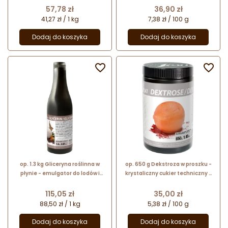
Ingredients
nr. kat. 48671 Sosa Ingredients
Cena
Cena
57,78 zł
36,90 zł
41,27 zł / 1 kg
7,38 zł / 100 g
Dodaj do koszyka
Dodaj do koszyka


op. 1.3 kg Gliceryna roślinna w
op. 650 g Dekstroza w proszku -
płynie - emulgator do lodów i
krystaliczny cukier techniczny -
sorbetów (E422) - nr. kat. 56191
nr. kat. 48684 Sosa Ingredients
Sosa Ingredients
Cena
Cena
115,05 zł
35,00 zł
88,50 zł / 1 kg
5,38 zł / 100 g
Dodaj do koszyka
Dodaj do koszyka