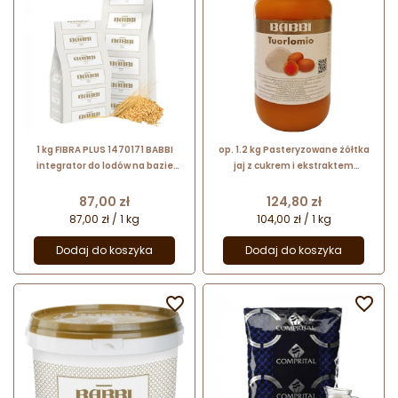
1 kg FIBRA PLUS 1470171 BABBI
op. 1.2 kg Pasteryzowane żółtka
integrator do lodów na bazie
jaj z cukrem i ekstraktem
błonnika roślinnego i fruktozy
waniliowym - Tuorlomio - nr. kat.
12812 Babbi
Cena
Cena
87,00 zł
124,80 zł
87,00 zł / 1 kg
104,00 zł / 1 kg
Dodaj do koszyka
Dodaj do koszyka

