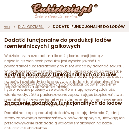
łówna
DLA LODZIARNI
DODATKI FUNKCJONALNE DO LODÓW
Dodatki funcjonalne do produkcji lodów
rzemieslniczych i gałkowych
W dzisiejszych czasach, na tle dużej konkurencji jedną z
najważniejszych cech produktu jest wysoka jakość i jej
powtarzalność, każdorazowo gdy klient wraca by dokonać zakupu.
W produkcji lodów o smaku, trwałości i jakości decydują wszystkie
Rodzaje dodatków funkcjonalnych do lodów
składniki. Oprócz podstawowego składu lodów w postaci baz, past,
owoców i czekolady będą spożywcze dodatki funkcjonalne, które
Wśród dodatków stosowanych do produkcji lodów znajdziemy
odpowiadają za utrzymanie jakości.
hydrolizowane proteiny z serwatki, które mają wysoką zdolność
wiania wody; żółtka pasteryzowane zapewniające bezpieczeństwo
produkcji; liofilizowany jogurt w proszku, nadający jogurtowy smak
Znaczenie dodatków funkcjonalnych do lodów
lodom; mieszanki stabilizujące lody.
Dodatki na etapie produkcji do lodów spełniają dwie role. Z jednej
strony zapewniają bezpieczeństwo lodów do spożycia, ułatwiają ich
przechowywanie oraz dodają walorów smakowych na bazie
naturalnych składników.