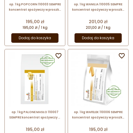
op. 1 kg POPCORN 110003 SEMPRE
op. 1 kg WANILIA 110005 SEMPRE
koncentrat spożywczy w proszku
koncentrat spożywczy w proszku
- bez dodatku sacharozy - na
- bez dodatku sacharozy - na
bazie aromatów naturalnych
bazie aromatów naturalnych
Cena
Cena
195,00 zł
201,00 zł
195,00 zł / 1 kg
201,00 zł / 1 kg
Dodaj do koszyka
Dodaj do koszyka


op. 1 kg PALONE MASŁO 110007
op. 1 kg WAFELEK 110006 SEMPRE
SEMPRE koncentrat spożywczy w
koncentrat spożywczy w proszku
proszku - bez dodatku sacharozy
- bez dodatku sacharozy - na
- na bazie aromatów naturalnych
bazie aromatów naturalnych
Cena
Cena
195,00 zł
195,00 zł