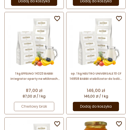
Dodaj do koszyka
Dodaj do koszyka


1 kg EFFEUNO 14323 BABBI
op. 1 kg NEUTRO UNIVERSALE 10 CF
integrator oparty na włóknach
14858 BABBI stabilizator do lodów
roślinnych - do lodów mlecznych i
mlecznych i sorbetów z
owocowych
dodatkiem błonnika roślinnego
Cena
Cena
87,00 zł
146,00 zł
87,00 zł / 1 kg
146,00 zł / 1 kg
Chwilowy brak
Dodaj do koszyka

