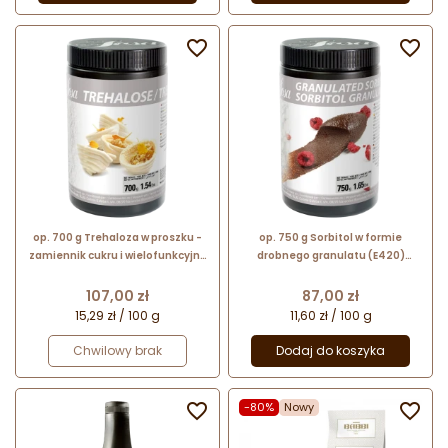


op. 700 g Trehaloza w proszku -
op. 750 g Sorbitol w formie
zamiennik cukru i wielofunkcyjny
drobnego granulatu (E420)
środek wypełniający - nr. kat.
wielofunkcyjny dodatek
48687 Sosa Ingredients
spożywczy - nr. kat. 41472 Sosa
Cena
Cena
107,00 zł
87,00 zł
Ingredients
15,29 zł / 100 g
11,60 zł / 100 g
Chwilowy brak
Dodaj do koszyka

-80%
Nowy
