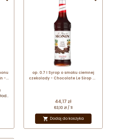
monu
op. 0.7 l Syrop o smaku ciemnej
n -
czekolady - Chocolate Le Sirop de
Monin - szklana butelka
a
łodki
Cena
44,17 zł
ą. To
!
63,10 zł / 1l
wej
Dodaj do koszyka

że
i!