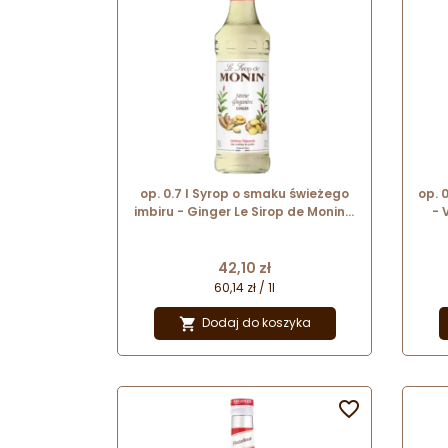
op. 0.7 l Syrop o smaku świeżego
op. 
imbiru - Ginger Le Sirop de Monin -
- 
szklana butelka
Sir
Cena
42,10 zł
60,14 zł / 1l
Dodaj do koszyka

