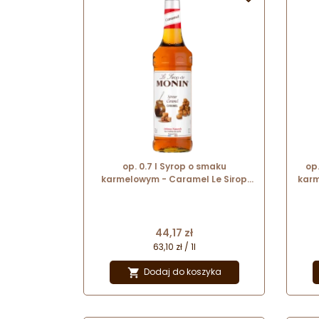
op. 0.7 l Syrop o smaku
op
karmelowym - Caramel Le Sirop
karm
do Monin - szklana butelka
Cena
44,17 zł
63,10 zł / 1l
Dodaj do koszyka
