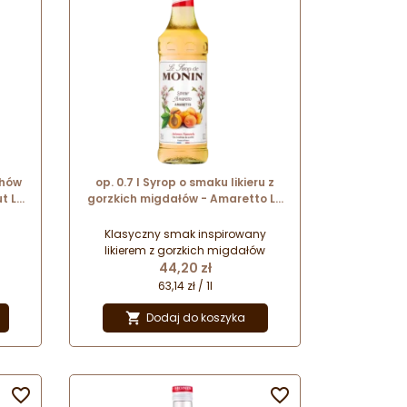
chów
op. 0.7 l Syrop o smaku likieru z
t Le
gorzkich migdałów - Amaretto Le
elka
Sirop de Monin - szklana butelka
Klasyczny smak inspirowany
likierem z gorzkich migdałów
Cena
44,20 zł
63,14 zł / 1l
Dodaj do koszyka


