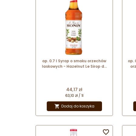
op. 0.7 l Syrop o smaku orzechów
op. 
laskowych - Hazelnut Le Sirop de
or
Monin - szklana butelka
H
Cena
44,17 zł
63,10 zł / 1l
Dodaj do koszyka

