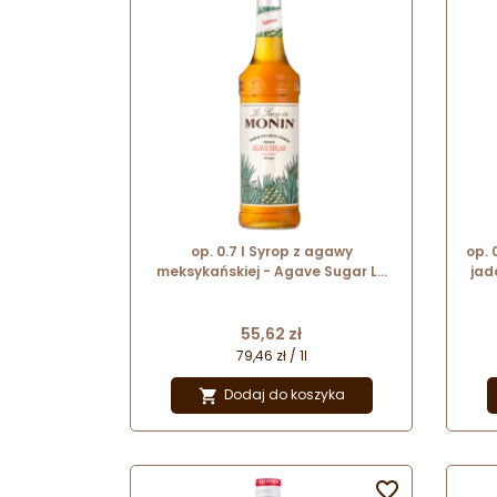
op. 0.7 l Syrop z agawy
op. 
meksykańskiej - Agave Sugar Le
jad
Sirop de Monin - szklana butelka
Cena
55,62 zł
79,46 zł / 1l
Dodaj do koszyka

