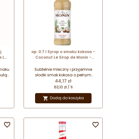
j
op. 0.7 l Syrop o smaku kokosa -
e Le
Coconut Le Sirop de Monin -
wa
szklana butelka
smaku
Subtelnie mleczny i przyjemnie
nutą
słodki smak kokosa o pełnym
Cena
ę ze
słońca, egzotycznym aromacie.
44,17 zł
nych
Niezwykle wszechstronny i
63,10 zł / 1l
wych
uniwersalny w zastosowaniu syrop
ami.
barmański. Doskonały
Dodaj do koszyka

do orzeźwiających i
rozgrzewających kaw, napojów,
drinków, a także wypieków i deserów.
Tego smaku nie może zabraknąć w


Twojej kawiarni!