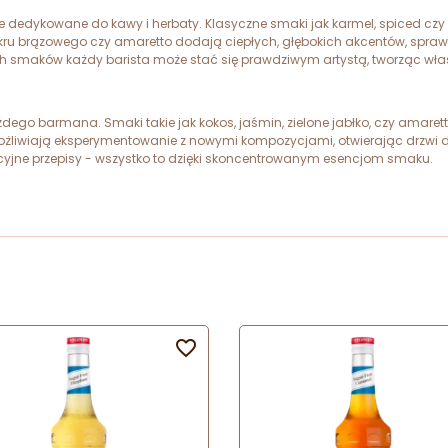
nie dedykowane do kawy i herbaty. Klasyczne smaki jak karmel, spiced czy
u brązowego czy amaretto dodają ciepłych, głębokich akcentów, sprawiaj
 smaków każdy barista może stać się prawdziwym artystą, tworząc własn
ego barmana. Smaki takie jak kokos, jaśmin, zielone jabłko, czy amaretto
ożliwiają eksperymentowanie z nowymi kompozycjami, otwierając drzwi
wacyjne przepisy - wszystko to dzięki skoncentrowanym esencjom smaku.
