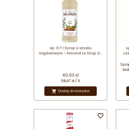
op. 0.7 l Syrop o smaku
o
migdałowym - Almond Le Sirop de
cze
Monin - szklana butelka
Sir
Syro
bia
Cena
40,93 zł
wan
sma
58,47 zł / 1l
owo
nap
Dodaj do koszyka

