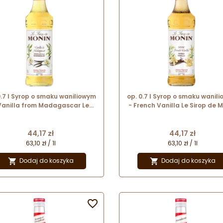
0.7 l Syrop o smaku waniliowym
op. 0.7 l Syrop o smaku wanil
Vanilla from Madagascar Le
- French Vanilla Le Sirop de 
op de Monin - szklana butelka
- szklana butelka
Cena
Cena
44,17 zł
44,17 zł
63,10 zł / 1l
63,10 zł / 1l
Dodaj do koszyka
Dodaj do koszyka


