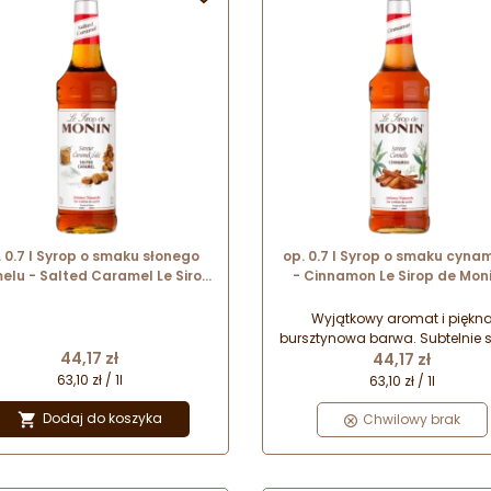
. 0.7 l Syrop o smaku słonego
op. 0.7 l Syrop o smaku cyna
elu - Salted Caramel Le Sirop
- Cinnamon Le Sirop de Moni
de Monin - szklana butelka
szklana butelka
Wyjątkowy aromat i piękn
bursztynowa barwa. Subtelnie s
Cena
Cena
44,17 zł
smak z delikatną pikantną nut
44,17 zł
właśnie syrop cynamonowy
63,10 zł / 1l
63,10 zł / 1l
Niezbędny dodatek do
rozgrzewających kaw i zimo
Dodaj do koszyka

Chwilowy brak
herbaty. Tego smaku nie mo
zabraknąć w Twojej kawiarn