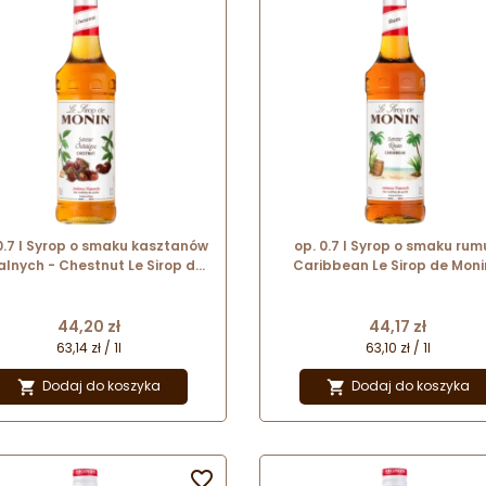
0.7 l Syrop o smaku kasztanów
op. 0.7 l Syrop o smaku rum
alnych - Chestnut Le Sirop de
Caribbean Le Sirop de Moni
Monin - szklana butelka
szklana butelka
Cena
Cena
44,20 zł
44,17 zł
63,14 zł / 1l
63,10 zł / 1l
Dodaj do koszyka
Dodaj do koszyka


