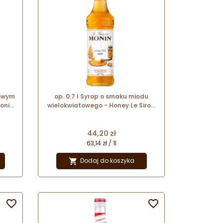
iowym
op. 0.7 l Syrop o smaku miodu
Monin
wielokwiatowego - Honey Le Sirop
de Monin - szklana butelka
Cena
44,20 zł
63,14 zł / 1l
Dodaj do koszyka


