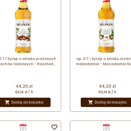
0.7 l Syrop o smaku prażonych
op. 0.7 l Syrop o smaku orze
zechów laskowych - Roasted
makadamia - Macadamia Nu
azelnut Le Sirop de Monin -
Sirop de Monin - szklana but
szklana butelka
Cena
Cena
44,20 zł
44,20 zł
63,14 zł / 1l
63,14 zł / 1l
Dodaj do koszyka
Dodaj do koszyka


