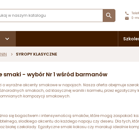
Telef

E-ma
Szkole
NIN
SYROPY KLASYCZNE
zne smaki - wybór Nr 1 wśród barmanów
dzi o wyraźne akcenty smakowe w napojach. Nasza oferta obejmuje szerok
orodnych smakach, od klasycznej wanilii i karmelu, przez egzotyczny kokos
zapomnianych kompozycji smakowych.
żnia się bogactwem i intensywnością smaków, które mogą zaspokoić ka
ubtelnego, słodkiego akcentu do każdego napoju czy deseru. Dla tych, k
raz białej czekolady. Egzotyczne smaki kokosu czy marakuji idealnie kompo