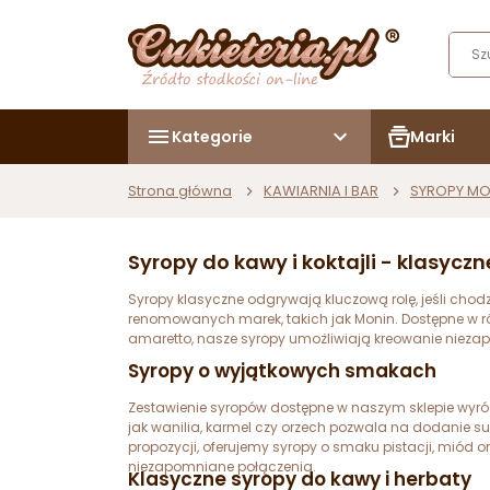
Kategorie
Marki
Strona główna
KAWIARNIA I BAR
SYROPY MO
Syropy do kawy i koktajli - klasyc
Syropy klasyczne odgrywają kluczową rolę, jeśli cho
renomowanych marek, takich jak Monin. Dostępne w różn
amaretto, nasze syropy umożliwiają kreowanie nie
Syropy o wyjątkowych smakach
Zestawienie syropów dostępne w naszym sklepie wyró
jak wanilia, karmel czy orzech pozwala na dodanie s
propozycji, oferujemy syropy o smaku pistacji, miód o
niezapomniane połączenia.
Klasyczne syropy do kawy i herbaty