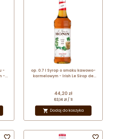
u -
op. 0.7 l Syrop o smaku kawowo-
n -
karmelowym - Irish Le Sirop de
Monin - szklana butelka
Cena
44,20 zł
63,14 zł / 1l
Dodaj do koszyka


