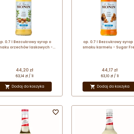
p. 0.7 l Bezcukrowy syrop o
op. 0.7 l Bezcukrowy syrop
maku orzechów laskowych -
smaku karmelu - Sugar Fr
ar Free Hazelnut Le Sirop de
Caramel Le Sirop de Monin
Monin - szklana butelka
szklana butelka
Cena
Cena
44,20 zł
44,17 zł
63,14 zł / 1l
63,10 zł / 1l
Dodaj do koszyka
Dodaj do koszyka


