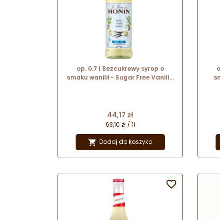
op. 0.7 l Bezcukrowy syrop o
o
smaku wanilii - Sugar Free Vanilla
s
Le Sirop de Monin - szklana
Sug
butelka
Cena
44,17 zł
63,10 zł / 1l
Dodaj do koszyka

