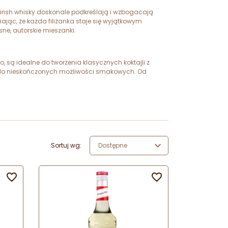
 irish whisky doskonale podkreślają i wzbogacają
ąc, że każda filiżanka staje się wyjątkowym
e, autorskie mieszanki.
, są idealne do tworzenia klasycznych koktajli z
 do nieskończonych możliwości smakowych. Od
Sortuj wg:
Dostępne

