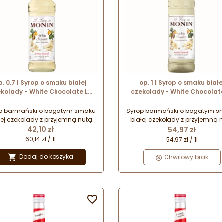
p. 0.7 l Syrop o smaku białej
op. 1 l Syrop o smaku białe
kolady - White Chocolate Le
czekolady - White Chocolat
op de Monin - szklana butelka
Sirop de Monin - plastiko
butelka
p barmański o bogatym smaku
Syrop barmański o bogatym 
łej czekolady z przyjemną nutą
białej czekolady z przyjemną 
Cena
Cena
ilii. Idealnie komponuje się ze
42,10 zł
wanilii. Idealnie komponuje si
54,97 zł
kiem kwaśnych i egzotycznych
smakiem kwaśnych i egzotycz
60,14 zł / 1l
54,97 zł / 1l
ców. Doskonały do kremowych
owoców. Doskonały do kremo
ojów kawowych z dodatkami.
napojów kawowych z dodatk
Dodaj do koszyka

Chwilowy brak
