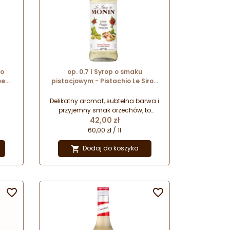
 o
op. 0.7 l Syrop o smaku
ee
pistacjowym - Pistachio Le Sirop
 -
de Monin - szklana butelka
Delikatny aromat, subtelna barwa i
przyjemny smak orzechów, to
Cena
właśnie syrop pistacjowy. Niezwykle
42,00 zł
wszechstronny i uniwersalny w
60,00 zł / 1l
zastosowaniu. Doskonały
do orzeźwiających i
Dodaj do koszyka

rozgrzewających kaw, napojów,
drinków, a także wypieków i deserów.
Tego smaku nie może zabraknąć w
Twojej kawiarni!

