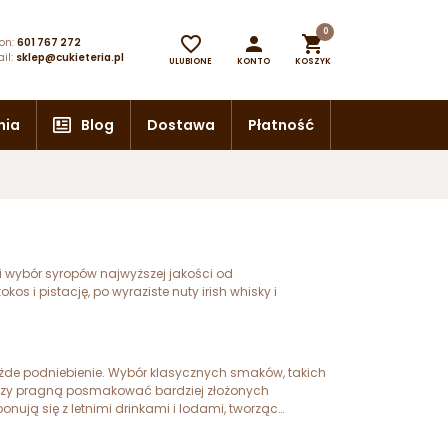
0



on:
601 767 272
il:
sklep@cukieteria.pl
ULUBIONE
KONTO
KOSZYK
nia
Blog
Dostawa
Płatność
i wybór syropów najwyższej jakości od
 i pistację, po wyraziste nuty irish whisky i
żde podniebienie. Wybór klasycznych smaków, takich
tórzy pragną posmakować bardziej złożonych
nują się z letnimi drinkami i lodami, tworząc