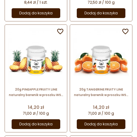
8,44 zł / 1 szt.
72,50 zł / 100 g
Dodaj do koszyka
Dodaj do koszyka


20g PINEAPPLE FRUITY LINE
20g TANGERINE FRUITY LINE
naturalny barwnik w proszku WS-
naturalny barwnik w proszku WS-
PN-006 Food Colours
PN-011 Food Colours
Cena
Cena
14,20 zł
14,20 zł
71,00 zł / 100 g
71,00 zł / 100 g
Dodaj do koszyka
Dodaj do koszyka