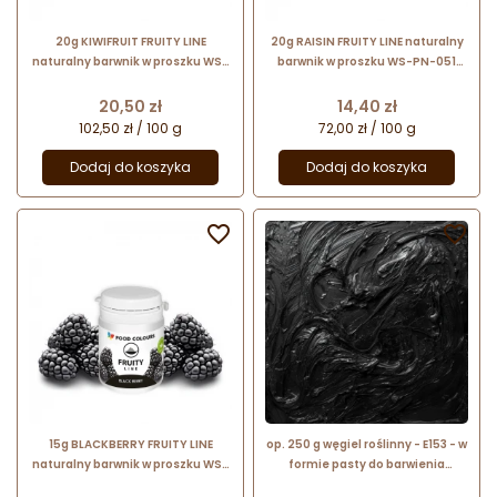
20g KIWIFRUIT FRUITY LINE
20g RAISIN FRUITY LINE naturalny
naturalny barwnik w proszku WS-
barwnik w proszku WS-PN-051
PN-041 Food Colours
Food Colours
Cena
Cena
20,50 zł
14,40 zł
102,50 zł / 100 g
72,00 zł / 100 g
Dodaj do koszyka
Dodaj do koszyka


15g BLACKBERRY FRUITY LINE
op. 250 g węgiel roślinny - E153 - w
naturalny barwnik w proszku WS-
formie pasty do barwienia
PN-061 Food Colours
żywności - Food Colours