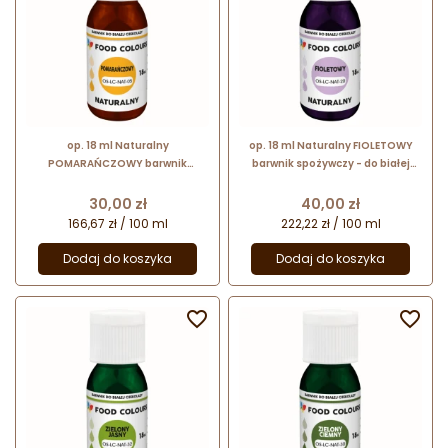
op. 18 ml Naturalny
op. 18 ml Naturalny FIOLETOWY
POMARAŃCZOWY barwnik
barwnik spożywczy - do białej
spożywczy - do białej czekolady i
czekolady i kremów cukierniczych
kremów cukierniczych - OS-LC-
- OS-LC-NAT-20 Food Colours
Cena
Cena
30,00 zł
40,00 zł
NAT-05 Food Colours
166,67 zł / 100 ml
222,22 zł / 100 ml
Dodaj do koszyka
Dodaj do koszyka

