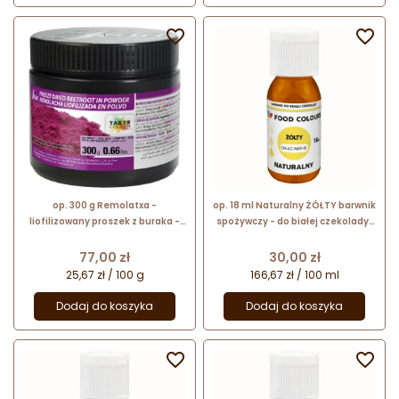


op. 300 g Remolatxa -
op. 18 ml Naturalny ŻÓŁTY barwnik
liofilizowany proszek z buraka -
spożywczy - do białej czekolady i
naturalny barwnik spożywczy - nr.
kremów cukierniczych - OS-LC-
kat. 49571 Sosa Ingredients
NAT-01 Food Colours
Cena
Cena
77,00 zł
30,00 zł
25,67 zł / 100 g
166,67 zł / 100 ml
Dodaj do koszyka
Dodaj do koszyka

