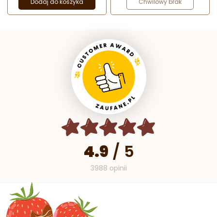
Dodaj do koszyka
Chwilowy brak
4.9
/
5
3988 opinii