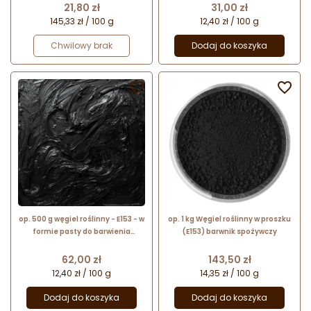
Cena
Cena
21,80 zł
31,00 zł
145,33 zł / 100 g
12,40 zł / 100 g
Chwilowy brak
Dodaj do koszyka


op. 500 g węgiel roślinny - E153 - w
op. 1 kg Węgiel roślinny w proszku
formie pasty do barwienia
(E153) barwnik spożywczy
żywności - Food Colours
Cena
Cena
62,00 zł
143,50 zł
12,40 zł / 100 g
14,35 zł / 100 g
Dodaj do koszyka
Dodaj do koszyka