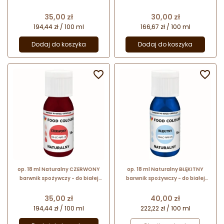
białej czekolady i kremów
czekolady i kremów cukierniczych
cukierniczych - OS-LC-NAT-10
- OS-LC-NAT-12 Food Colours
Cena
Cena
35,00 zł
30,00 zł
Food Colours
194,44 zł / 100 ml
166,67 zł / 100 ml
Dodaj do koszyka
Dodaj do koszyka


op. 18 ml Naturalny CZERWONY
op. 18 ml Naturalny BŁĘKITNY
barwnik spożywczy - do białej
barwnik spożywczy - do białej
czekolady i kremów cukierniczych
czekolady i kremów cukierniczych
- OS-LC-NAT-15 Food Colours
- OS-LC-NAT-25 Food Colours
Cena
Cena
35,00 zł
40,00 zł
194,44 zł / 100 ml
222,22 zł / 100 ml