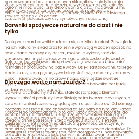
opracowane na bazie naturalnych składników - nie tylko dają
W naszej ofercie znajduje się szeroki wybór rozmaitych kolorów
ogromne możliwości przy dekorowaniu ciasta i nadawaniu mu
barwników, które można kupić osobno, jak i całe zestawy
określonego koloru, ale także są zdrowe, ponieważ nie zawierają
zawierające po kilka odcieni.
sztucznych polepszaczy czy syntetycznych substancji.
Barwniki spożywcze naturalne do ciast i nie
tylko
Dostępne u nas barwniki nadadzą się nie tylko do ciast. Ze względu
na ich naturalny skład oraz to, że nie wpływają w żaden sposób na
smak danej potrawy czy deseru, można je wykorzystać do
dekorowania innych łakoci, w tym galaretek, czekolady, ciastek,
Naturalne barwniki świetnie sprawdzą się również do barwienia
dżemów i napojów.
rozmaitych produktów na bazie wody. Dzięki zastosowaniu takiego
dodatku uzyskają piękne, żywe kolory. Jeśli więc chcemy zaskoczyć
gości i zaserwować im kolorowy napój, który będzie świetnie
Dlaczego warto nam zaufać?
wyglądał oraz smakował, z użyciem takiego barwnika bez trudu
będziemy mogli to osiągnąć.
Od wielu lat działamy na rynku, stale dostarczając klientom
wysokiej jakości produkty, umożliwiające im tworzenie pysznych, a
zarazem fantastycznie wyglądających ciast i deserów. Od samego
początku naszego funkcjonowania zależy nam na tym, aby każda
Oprócz tego bardzo dbamy o to, aby każdy produkt, który trafi do
osoba, która nas odwiedzi, mogła znaleźć w naszym sklepie to,
sprzedaży, charakteryzował się możliwie jak najwyższą jakością.
czego właśnie potrzebuje. Z tego względu staramy się stale
Dzięki temu klient może mieć absolutną pewność, że otrzymuje
rozbudowywać asortyment.
produkt wysokiej klasy, niezawierający chemicznych dodatków. To
Jeżeli jesteś zainteresowany zakupem dostępnych u nas barwników
pozwoli mu zrealizować jego pomysł na udekorowanie ciasta i
spożywczych, to uprzejmie prosimy o złożenie zamówienia -