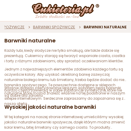
I SPOŻYWCZE
BARWNIKI SPOŻYWCZE
BARWNIKI NATURALNE
Barwniki naturalne
Każdy lubi, kiedy słodycze nie tylko smakują, ale także dobrze się
prezentują. Cukiernicy starają się tworzyć wspaniałe ciasta, ciastka
i torty z różnymi zdobieniami, aby sprostać oczekiwaniom klientów.
Jednym z najważniejszych elementów zdobienia każdego tortu są
oczywiście kolory. Aby uzyskać określoną barwę zazwyczaj
naturalnie białego kremu lub śmietany, trzeba będzie dodać do niej
barwnika spożywczego. Te powszechnie dostępne w sklepach
Właśnie dlatego zdecydowanie lepszym wyborem będą barwniki
bardzo często zawierają w sobie substancje syntetyczne, które nie
naturalne, które można znaleźć właśnie na tej podstronie w naszym
są dobre dla zdrowia.
sklepie internetowym. Serdecznie zapraszamy do zapoznania się z
naszą ofertą.
Wysokiej jakości naturalne barwniki
W tej kategorii na naszej stronie internetowej umieściliśmy wysokiej
jakości naturalne barwniki spożywcze, dzięki którym można zmienić
kolor kremu, bitej śmietany czy samego ciasta. To produkty