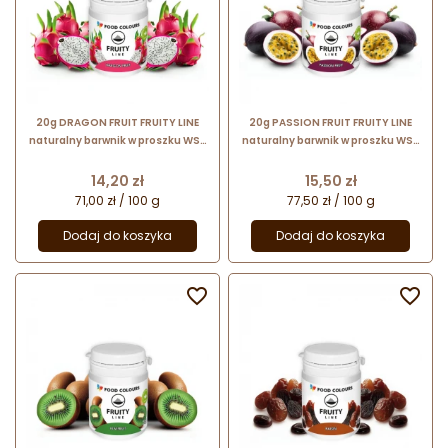
20g DRAGON FRUIT FRUITY LINE
20g PASSION FRUIT FRUITY LINE
naturalny barwnik w proszku WS-
naturalny barwnik w proszku WS-
PN-026 Food Colours
PN-036 Food Colours
Cena
Cena
14,20 zł
15,50 zł
71,00 zł / 100 g
77,50 zł / 100 g
Dodaj do koszyka
Dodaj do koszyka

