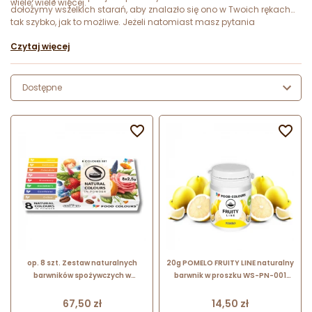
wiele, wiele więcej.
dołożymy wszelkich starań, aby znalazło się ono w Twoich rękach
tak szybko, jak to możliwe. Jeżeli natomiast masz pytania
dotyczące naszych produktów, to uprzejmie prosimy o kontakt. W
Czytaj więcej
trakcie rozmowy z chęcią udzielimy odpowiedzi na Twoje pytania.
Dostępne


op. 8 szt. Zestaw naturalnych
20g POMELO FRUITY LINE naturalny
barwników spożywczych w
barwnik w proszku WS-PN-001
proszku - NAT-P-01 Food Colours
Food Colours
- osiem naturalnych kolorów
Cena
Cena
67,50 zł
14,50 zł