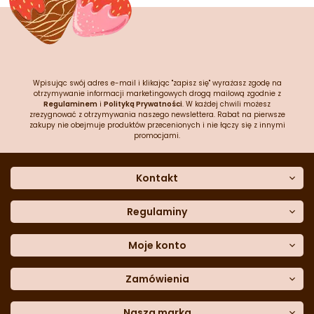
Wpisując swój adres e-mail i klikając "zapisz się" wyrażasz zgodę na
otrzymywanie informacji marketingowych drogą mailową zgodnie z
Regulaminem
i
Polityką Prywatności
. W każdej chwili możesz
zrezygnować z otrzymywania naszego newslettera. Rabat na pierwsze
zakupy nie obejmuje produktów przecenionych i nie łączy się z innymi
promocjami.
Kontakt
O nas
Dane kontaktowe
Regulaminy
Często zadawane pytania
Regulamin sklepu
Sklep stacjonarny
Polityka prywatności
Moje konto
Formularz kontaktowy
Polityka cookies
Załóż konto
Blog
Polityka reklamacji
Zamówienia
Moje dane
Polityka zwrotów
Historia zamówień
e-mail:
Sposoby dostawy
sklep@cukieteria.pl
Dostępność cyfrowa
Lista ulubionych
telefon:
Metody płatności
Nasza marka
601 767 272