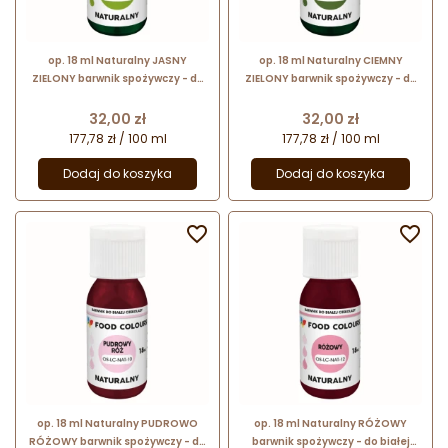
op. 18 ml Naturalny JASNY
op. 18 ml Naturalny CIEMNY
ZIELONY barwnik spożywczy - do
ZIELONY barwnik spożywczy - do
białej czekolady i kremów
białej czekolady i kremów
cukierniczych - OS-LC-NAT-32
cukierniczych - OS-LC-NAT-30
Cena
Cena
32,00 zł
32,00 zł
Food Colours
Food Colours
177,78 zł / 100 ml
177,78 zł / 100 ml
Dodaj do koszyka
Dodaj do koszyka


op. 18 ml Naturalny PUDROWO
op. 18 ml Naturalny RÓŻOWY
RÓŻOWY barwnik spożywczy - do
barwnik spożywczy - do białej