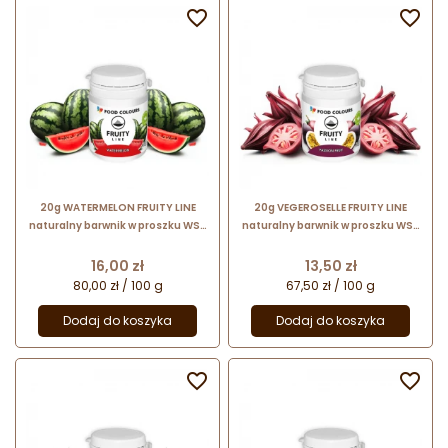


20g WATERMELON FRUITY LINE
20g VEGEROSELLE FRUITY LINE
naturalny barwnik w proszku WS-
naturalny barwnik w proszku WS-
PN-016 Food Colours
PN-021 Food Colours
Cena
Cena
16,00 zł
13,50 zł
80,00 zł / 100 g
67,50 zł / 100 g
Dodaj do koszyka
Dodaj do koszyka

