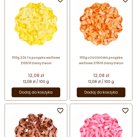
100g ŻÓŁTA posypka waflowa
100g ŁOSOSIOWA posypka
210510 Daisy Decor
waflowa 211510 Daisy Decor
Cena
Cena
12,08 zł
12,08 zł
12,08 zł / 100 g
12,08 zł / 100 g
Dodaj do koszyka
Dodaj do koszyka

