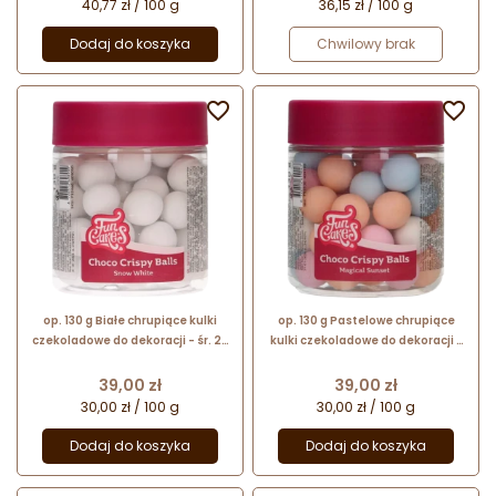
40,77 zł / 100 g
36,15 zł / 100 g
Dodaj do koszyka
Chwilowy brak


op. 130 g Białe chrupiące kulki
op. 130 g Pastelowe chrupiące
czekoladowe do dekoracji - śr. 20
kulki czekoladowe do dekoracji -
mm - choco crispy balls snow
śr. 20 mm - choco crispy balls
white - Fun Cakes
magical sunset - Fun Cakes
Cena
Cena
39,00 zł
39,00 zł
30,00 zł / 100 g
30,00 zł / 100 g
Dodaj do koszyka
Dodaj do koszyka