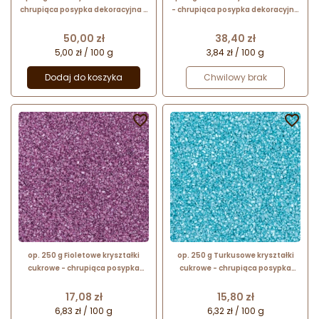
chrupiąca posypka dekoracyjna -
- chrupiąca posypka dekoracyjna
dł. 3-6 mm
- dł. 3-6 mm
Cena
Cena
50,00 zł
38,40 zł
5,00 zł / 100 g
3,84 zł / 100 g
Dodaj do koszyka
Chwilowy brak


op. 250 g Fioletowe kryształki
op. 250 g Turkusowe kryształki
cukrowe - chrupiąca posypka
cukrowe - chrupiąca posypka
dekoracyjna - dł. 3-6 mm
dekoracyjna - dł. 3-6 mm
Cena
Cena
17,08 zł
15,80 zł
6,83 zł / 100 g
6,32 zł / 100 g