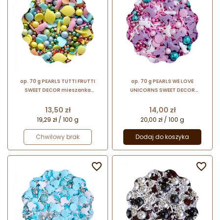
op. 70 g PEARLS TUTTI FRUTTI
op. 70 g PEARLS WE LOVE
SWEET DECOR mieszanka
UNICORNS SWEET DECOR
kolorowych posypek cukrowych
mieszanka kolorowych posypek
cukrowych
Cena
Cena
13,50 zł
14,00 zł
19,29 zł / 100 g
20,00 zł / 100 g
Chwilowy brak
Dodaj do koszyka

