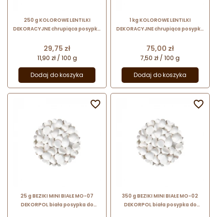
250 g KOLOROWE LENTILKI
1 kg KOLOROWE LENTILKI
DEKORACYJNE chrupiąca posypka
DEKORACYJNE chrupiąca posypka
czekoladowa z cukrową powłoką
czekoladowa z cukrową powłoką
Cena
Cena
29,75 zł
75,00 zł
11,90 zł / 100 g
7,50 zł / 100 g
Dodaj do koszyka
Dodaj do koszyka


25 g BEZIKI MINI BIAŁE MO-07
350 g BEZIKI MINI BIAŁE MO-02
DEKORPOL biała posypka do
DEKORPOL biała posypka do
dekoracji cukierniczych
dekoracji cukierniczych