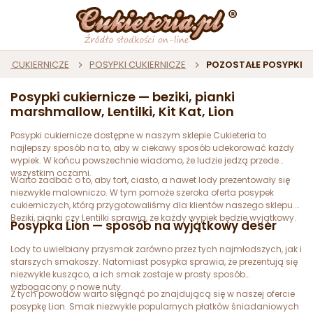
E CUKIERNICZE
POSYPKI CUKIERNICZE
POZOSTAŁE POSYPKI
Posypki cukiernicze — beziki, pianki
marshmallow, Lentilki, Kit Kat, Lion
Posypki cukiernicze dostępne w naszym sklepie Cukieteria to
najlepszy sposób na to, aby w ciekawy sposób udekorować każdy
wypiek. W końcu powszechnie wiadomo, że ludzie jedzą przede
wszystkim oczami.
Warto zadbać o to, aby tort, ciasto, a nawet lody prezentowały się
niezwykle malowniczo. W tym pomoże szeroka oferta posypek
cukierniczych, którą przygotowaliśmy dla klientów naszego sklepu.
Beziki, pianki czy Lentilki sprawią, że każdy wypiek będzie wyjątkowy.
Posypka Lion — sposób na wyjątkowy deser
Lody to uwielbiany przysmak zarówno przez tych najmłodszych, jak i
starszych smakoszy. Natomiast posypka sprawia, że prezentują się
niezwykle kusząco, a ich smak zostaje w prosty sposób
wzbogacony o nowe nuty.
Z tych powodów warto sięgnąć po znajdującą się w naszej ofercie
posypkę Lion. Smak niezwykle popularnych płatków śniadaniowych