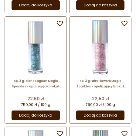
Dodaj do koszyka
Dodaj do koszyka


op. 3 g Island Lagoon Magic
op. 3 g Fairy Flowers Magic
Sparkles - opalizujący brokat
Sparkles - opalizujący brokat
spożywczy do kreatywnych
spożywczy do kreatywnych
dekoracji
dekoracji
Cena
Cena
22,50 zł
22,50 zł
750,00 zł / 100 g
750,00 zł / 100 g
Dodaj do koszyka
Dodaj do koszyka

