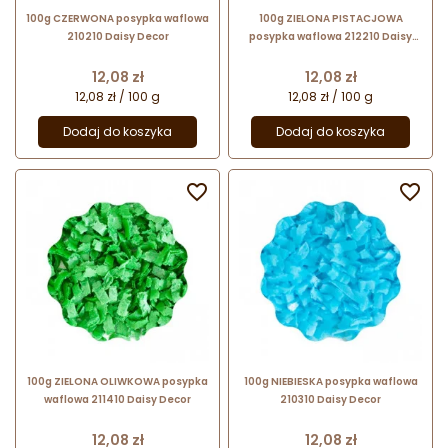
100g CZERWONA posypka waflowa
100g ZIELONA PISTACJOWA
210210 Daisy Decor
posypka waflowa 212210 Daisy
Decor
Cena
Cena
12,08 zł
12,08 zł
12,08 zł / 100 g
12,08 zł / 100 g
Dodaj do koszyka
Dodaj do koszyka


100g ZIELONA OLIWKOWA posypka
100g NIEBIESKA posypka waflowa
waflowa 211410 Daisy Decor
210310 Daisy Decor
Cena
Cena
12,08 zł
12,08 zł