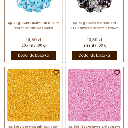
op. 70 g PEARLS BABY BLUE MICKEY
op. 70 g PEARLS MIDNIGHT IN
SWEET DECOR mieszanka
PARIS SWEET DECOR mieszanka
kolorowych posypek cukrowych
kolorowych posypek cukrowych
Cena
Cena
14,50 zł
13,50 zł
20,71 zł / 100 g
19,29 zł / 100 g
Dodaj do koszyka
Dodaj do koszyka


op. 1 kg Złote kryształki cukrowe -
op. 1 kg Różowe kryształki cukrowe