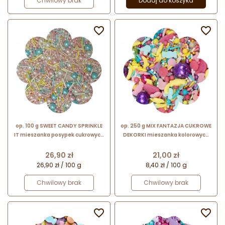
Chwilowy brak
Dodaj do koszyka


op. 100 g SWEET CANDY SPRINKLE
op. 250 g MIX FANTAZJA CUKROWE
IT mieszanka posypek cukrowych
DEKORKI mieszanka kolorowych
w pastelowych kolorach do
posypek cukrowych
dekoracji spożywczych
Cena
Cena
26,90 zł
21,00 zł
26,90 zł / 100 g
8,40 zł / 100 g
Chwilowy brak
Chwilowy brak

