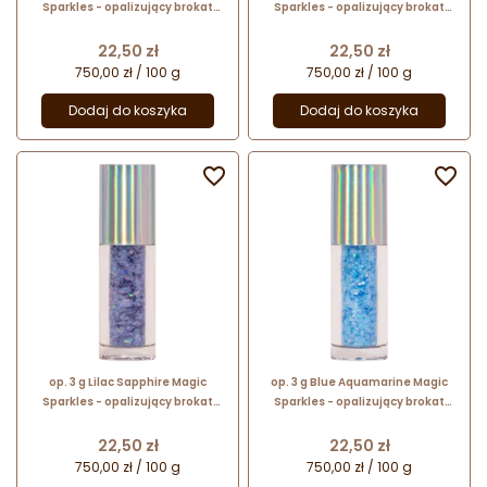
Sparkles - opalizujący brokat
Sparkles - opalizujący brokat
spożywczy do kreatywnych
spożywczy do kreatywnych
dekoracji
dekoracji
Cena
Cena
22,50 zł
22,50 zł
750,00 zł / 100 g
750,00 zł / 100 g
Dodaj do koszyka
Dodaj do koszyka


op. 3 g Lilac Sapphire Magic
op. 3 g Blue Aquamarine Magic
Sparkles - opalizujący brokat
Sparkles - opalizujący brokat
spożywczy do kreatywnych
spożywczy do kreatywnych
dekoracji
dekoracji
Cena
Cena
22,50 zł
22,50 zł
750,00 zł / 100 g
750,00 zł / 100 g