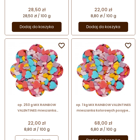
cukrowych do dekoracji
posypek cukrowych
spożywczych
Cena
Cena
28,50 zł
22,00 zł
28,50 zł / 100 g
8,80 zł / 100 g
Dodaj do koszyka
Dodaj do koszyka


op. 250 g MIX RAINBOW
op. 1 kg MIX RAINBOW VALENTINES
VALENTINES mieszanka
mieszanka kolorowych posypek
kolorowych posypek cukrowych w
cukrowych w kształcie serduszek
kształcie serduszek
Cena
Cena
22,00 zł
68,00 zł
8,80 zł / 100 g
6,80 zł / 100 g