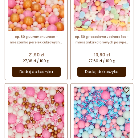
op. 80 g Summer Sunset -
op. 50 g Pastelowe Jednorożce -
mieszanka perełek cukrowych w
mieszanka kolorowych posypek
różnych rozmiarach - posypka
cukrowych do dekoracji - Pastel
dekoracyjna - Fun Cakes
Unicorn - Fun Cakes
Cena
Cena
21,90 zł
13,80 zł
27,38 zł / 100 g
27,60 zł / 100 g
Dodaj do koszyka
Dodaj do koszyka

