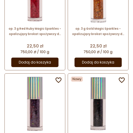
op. 3 g Red Ruby Magic Sparkles -
op. 3 g Gold Magic Sparkles -
opalizujący brokat spożywczy do
opalizujący brokat spożywczy do
kreatywnych dekoracji
kreatywnych dekoracji
Cena
Cena
22,50 zł
22,50 zł
750,00 zł / 100 g
750,00 zł / 100 g
Dodaj do koszyka
Dodaj do koszyka

Nowy
