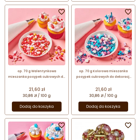


op. 70 g Walentynkowa
op. 70 g Kolorowa mieszanka
mieszanka posypek cukrowych do
posypek cukrowych do dekoracji
dekoracji - Secret Valentine - Fun
tortu syrenka - Miracle Mermaid -
Cakes
Fun Cakes
Cena
Cena
21,60 zł
21,60 zł
30,86 zł / 100 g
30,86 zł / 100 g
Dodaj do koszyka
Dodaj do koszyka

