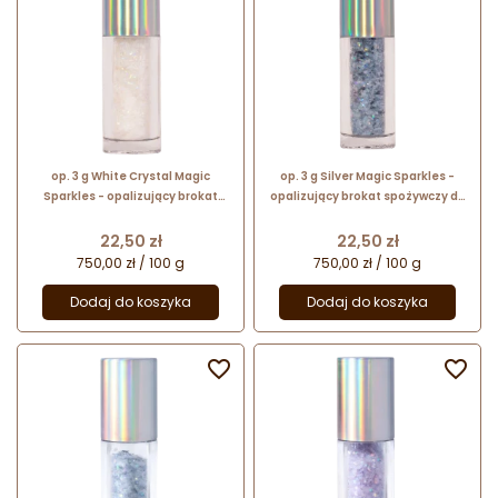
op. 3 g White Crystal Magic
op. 3 g Silver Magic Sparkles -
Sparkles - opalizujący brokat
opalizujący brokat spożywczy do
spożywczy do kreatywnych
kreatywnych dekoracji
dekoracji
Cena
Cena
22,50 zł
22,50 zł
750,00 zł / 100 g
750,00 zł / 100 g
Dodaj do koszyka
Dodaj do koszyka

