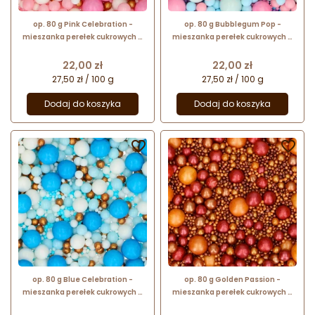
op. 80 g Pink Celebration -
op. 80 g Bubblegum Pop -
mieszanka perełek cukrowych w
mieszanka perełek cukrowych w
różnych rozmiarach - posypka
różnych rozmiarach - posypka
dekoracyjna - Fun Cakes
dekoracyjna - Fun Cakes
Cena
Cena
22,00 zł
22,00 zł
27,50 zł / 100 g
27,50 zł / 100 g
Dodaj do koszyka
Dodaj do koszyka


op. 80 g Blue Celebration -
op. 80 g Golden Passion -
mieszanka perełek cukrowych w
mieszanka perełek cukrowych w
różnych rozmiarach - posypka
różnych rozmiarach - posypka