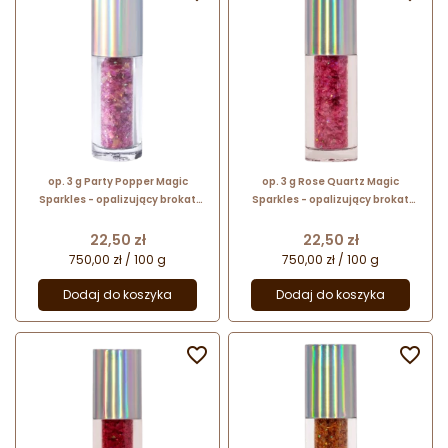
op. 3 g Party Popper Magic
op. 3 g Rose Quartz Magic
Sparkles - opalizujący brokat
Sparkles - opalizujący brokat
spożywczy do kreatywnych
spożywczy do kreatywnych
dekoracji
dekoracji
Cena
Cena
22,50 zł
22,50 zł
750,00 zł / 100 g
750,00 zł / 100 g
Dodaj do koszyka
Dodaj do koszyka

