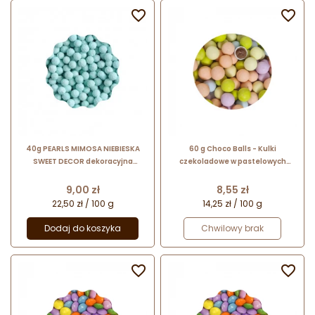


40g PEARLS MIMOSA NIEBIESKA
60 g Choco Balls - Kulki
SWEET DECOR dekoracyjna
czekoladowe w pastelowych
posypka w kolorze niebieskim
kolorach 649754.310/60 Dekorpol
Cena
Cena
9,00 zł
8,55 zł
22,50 zł / 100 g
14,25 zł / 100 g
Dodaj do koszyka
Chwilowy brak

