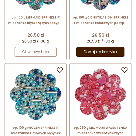
op. 100 g MERMAID SPRINKLE IT
op. 100 g CONSTELATION SPRINKLE
mieszanka błyszczących posypek
IT mieszanka kolorowych posypek
cukrowych do dekoracji
cukrowych do dekoracji
spożywczych
spożywczych
Cena
Cena
26,50 zł
26,50 zł
26,50 zł / 100 g
26,50 zł / 100 g
Chwilowy brak
Dodaj do koszyka


op. 100 g FROZEN SPRINKLE IT
op. 250 g MIX MOJA WALENTYNKA
mieszanka zimowych posypek
mieszanka walentynkowych