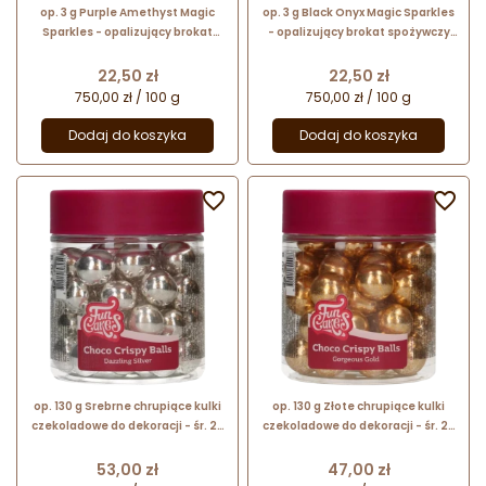
op. 3 g Purple Amethyst Magic
op. 3 g Black Onyx Magic Sparkles
Sparkles - opalizujący brokat
- opalizujący brokat spożywczy
spożywczy do kreatywnych
do kreatywnych dekoracji
dekoracji
Cena
Cena
22,50 zł
22,50 zł
750,00 zł / 100 g
750,00 zł / 100 g
Dodaj do koszyka
Dodaj do koszyka


op. 130 g Srebrne chrupiące kulki
op. 130 g Złote chrupiące kulki
czekoladowe do dekoracji - śr. 20
czekoladowe do dekoracji - śr. 20
mm - choco crispy balls dazzling
mm - choco crispy balls gorgeous
silver - Fun Cakes
gold - Fun Cakes
Cena
Cena
53,00 zł
47,00 zł