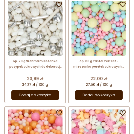


op. 70 g Srebrna mieszanka
op. 80 g Pastel Perfect -
posypek cukrowych do dekoracji
mieszanka perełek cukrowych w
tortu weselnego - Silver Lining -
różnych rozmiarach - posypka
Fun Cakes
dekoracyjna - Fun Cakes
Cena
Cena
23,99 zł
22,00 zł
34,27 zł / 100 g
27,50 zł / 100 g
Dodaj do koszyka
Dodaj do koszyka

