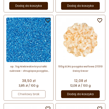
Dodaj do koszyka
Dodaj do koszyka


op. 1 kg Niebieskie kryształki
100g ECRU posypka waflowa 211310
cukrowe - chrupiąca posypka
Daisy Decor
dekoracyjna - dł. 3-6 mm
Cena
Cena
38,50 zł
12,08 zł
3,85 zł / 100 g
12,08 zł / 100 g
Chwilowy brak
Dodaj do koszyka

