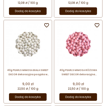
12,08 zł / 100 g
12,08 zł / 100 g
Dodaj do koszyka
Dodaj do koszyka


40g PEARLS MIMOSA BIAŁA SWEET
40g PEARLS MIMOSA RÓŻOWA
DECOR dekoracyjna posypka w
SWEET DECOR dekoracyjna
kolorze białym
posypka w kolorze różowym
Cena
Cena
9,00 zł
9,00 zł
22,50 zł / 100 g
22,50 zł / 100 g
Dodaj do koszyka
Dodaj do koszyka