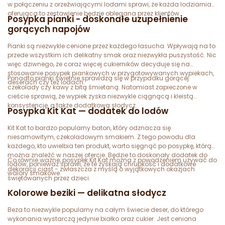
w połączeniu z orzeźwiającymi lodami sprawi, że każda lodziarnia
oferująca to zestawienie będzie oblegana przez klientów.
Posypka pianki - doskonałe uzupełnienie
gorących napojów
Pianki są niezwykle cenione przez każdego łasucha. Wpływają na to
przede wszystkim ich delikatny smak oraz niezwykła puszystość. Nic
więc dziwnego, że coraz więcej cukierników decyduje się na
stosowanie posypek piankowych w przygotowywanych wypiekach,
Ponadto pianki świetnie sprawdzą się w przypadku gorącej
deserach czy też lodach.
czekolady czy kawy z bitą śmietaną. Natomiast zapieczone w
cieście sprawią, że wypiek zyska niezwykle ciągnącą i kleistą
konsystencję, a także dodatkową słodycz.
Posypka Kit Kat — dodatek do lodów
Kit Kat to bardzo popularny baton, który odznacza się
niesamowitym, czekoladowym smakiem. Z tego powodu dla
każdego, kto uwielbia ten produkt, warto sięgnąć po posypkę, którą
można znaleźć w naszej ofercie. Będzie to doskonały dodatek do
Co równie ważne, posypek Kit Kat można z powodzeniem używać do
lodów, ponieważ sprawi, że te zyskają chrupkość i dodatkowe
dekoracji ciast - zwłaszcza z myślą o wyjątkowych okazjach
walory smakowe.
świętowanych przez dzieci.
Kolorowe beziki — delikatna słodycz
Beza to niezwykle popularny na całym świecie deser, do którego
wykonania wystarczą jedynie białko oraz cukier. Jest ceniona