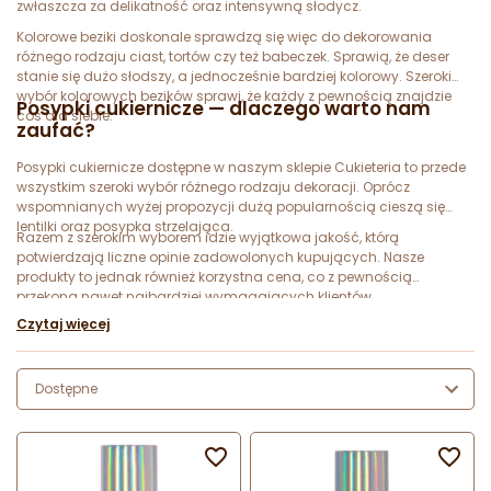
zwłaszcza za delikatność oraz intensywną słodycz.
Kolorowe beziki doskonale sprawdzą się więc do dekorowania
różnego rodzaju ciast, tortów czy też babeczek. Sprawią, że deser
stanie się dużo słodszy, a jednocześnie bardziej kolorowy. Szeroki
wybór kolorowych bezików sprawi, że każdy z pewnością znajdzie
Posypki cukiernicze — dlaczego warto nam
coś dla siebie.
zaufać?
Posypki cukiernicze dostępne w naszym sklepie Cukieteria to przede
wszystkim szeroki wybór różnego rodzaju dekoracji. Oprócz
wspomnianych wyżej propozycji dużą popularnością cieszą się
lentilki oraz posypka strzelająca.
Razem z szerokim wyborem idzie wyjątkowa jakość, którą
potwierdzają liczne opinie zadowolonych kupujących. Nasze
produkty to jednak również korzystna cena, co z pewnością
przekona nawet najbardziej wymagających klientów.
Czytaj więcej
Dostępne

