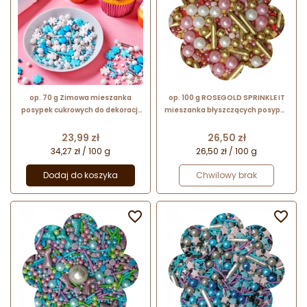
op. 70 g Zimowa mieszanka
op. 100 g ROSEGOLD SPRINKLE IT
posypek cukrowych do dekoracji
mieszanka błyszczących posypek
babeczek - Frosty Winters - Fun
cukrowych do dekoracji
Cakes
spożywczych
Cena
Cena
23,99 zł
26,50 zł
34,27 zł / 100 g
26,50 zł / 100 g
Dodaj do koszyka
Chwilowy brak

