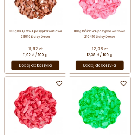
100g BRĄZOWA posypka waflowa
100g RÓŻOWA posypka waflowa
211810 Daisy Decor
210410 Daisy Decor
Cena
Cena
11,92 zł
12,08 zł
11,92 zł / 100 g
12,08 zł / 100 g
Dodaj do koszyka
Dodaj do koszyka

