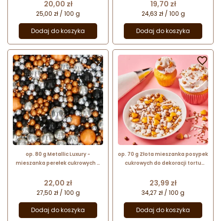
dekoracyjna - Fun Cakes
dekoracyjna - Fun Cakes
Cena
Cena
20,00 zł
19,70 zł
25,00 zł / 100 g
24,63 zł / 100 g
Dodaj do koszyka
Dodaj do koszyka


op. 80 g Metallic Luxury -
op. 70 g Złota mieszanka posypek
mieszanka perełek cukrowych w
cukrowych do dekoracji tortu
różnych rozmiarach - posypka
weselnego - Wedding Bells - Fun
dekoracyjna - Fun Cakes
Cakes
Cena
Cena
22,00 zł
23,99 zł
27,50 zł / 100 g
34,27 zł / 100 g
Dodaj do koszyka
Dodaj do koszyka