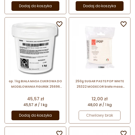
Dodaj do koszyka
Dodaj do koszyka


op. 1 kg BIAŁA MASA CUKROWA DO
250g SUGAR PASTE POP WHITE
MODELOWANIA FIGUREK 25696
25322 MODECOR biała masa
MODECOR
cukrowa bezglutenowa
Cena
Cena
45,57 zł
12,00 zł
45,57 zł / 1 kg
48,00 zł / 1 kg
Dodaj do koszyka
Chwilowy brak

