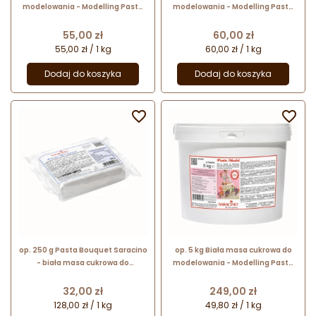
modelowania - Modelling Paste
modelowania - Modelling Paste
Saracino - mocna i elastyczna
Saracino - mocna i elastyczna
Cena
Cena
55,00 zł
60,00 zł
55,00 zł / 1 kg
60,00 zł / 1 kg
Dodaj do koszyka
Dodaj do koszyka


op. 250 g Pasta Bouquet Saracino
op. 5 kg Biała masa cukrowa do
- biała masa cukrowa do
modelowania - Modelling Paste
precyzyjnego modelowania
Saracino - mocna i elastyczna
kwiatów i dekoracji
Cena
Cena
32,00 zł
249,00 zł
128,00 zł / 1 kg
49,80 zł / 1 kg