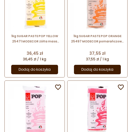
1kg SUGAR PASTE POP YELLOW
1kg SUGAR PASTE POP ORANGE
25471 MODECOR żółta masa
25497 MODECOR pomarańczowa
cukrowa bezglutenowa
masa cukrowa bezglutenowa
Cena
Cena
36,45 zł
37,55 zł
36,45 zł / 1 kg
37,55 zł / 1 kg
Dodaj do koszyka
Dodaj do koszyka

