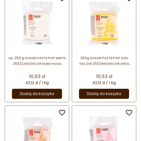
op. 250 g SUGAR PASTE POP WHITE
250g SUGAR PASTE POP SUN
25322 MODECOR biała masa
YELLOW 25321MODECOR żółta
cukrowa bezglutenowa
masa cukrowa bezglutenowa
Cena
Cena
10,53 zł
10,53 zł
42,12 zł / 1 kg
42,12 zł / 1 kg
Dodaj do koszyka
Dodaj do koszyka

