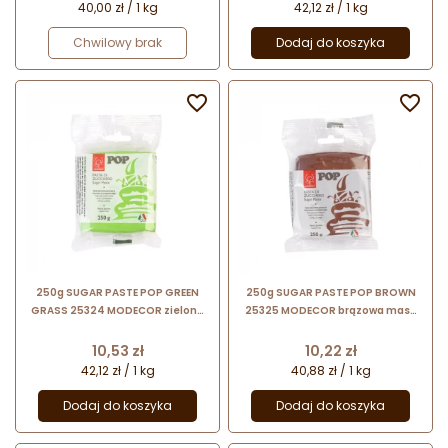
40,00 zł / 1 kg
42,12 zł / 1 kg
Chwilowy brak
Dodaj do koszyka


250g SUGAR PASTE POP GREEN
250g SUGAR PASTE POP BROWN
GRASS 25324 MODECOR zielona
25325 MODECOR brązowa masa
masa cukrowa bezglutenowa
cukrowa bezglutenowa
Cena
Cena
10,53 zł
10,22 zł
42,12 zł / 1 kg
40,88 zł / 1 kg
Dodaj do koszyka
Dodaj do koszyka