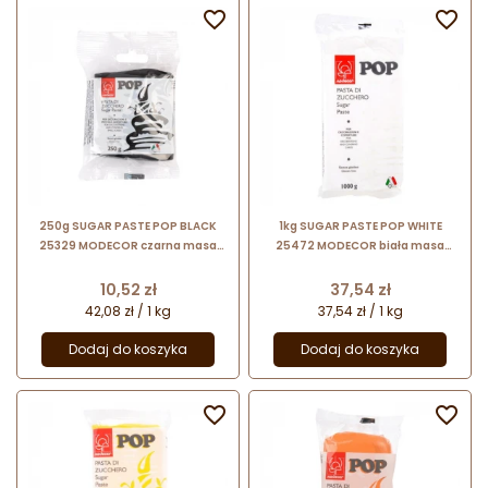


250g SUGAR PASTE POP BLACK
1kg SUGAR PASTE POP WHITE
25329 MODECOR czarna masa
25472 MODECOR biała masa
cukrowa bezglutenowa
cukrowa bezglutenowa
Cena
Cena
10,52 zł
37,54 zł
42,08 zł / 1 kg
37,54 zł / 1 kg
Dodaj do koszyka
Dodaj do koszyka

