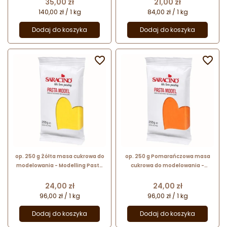
Cena
Cena
35,00 zł
21,00 zł
czekolady
140,00 zł / 1 kg
84,00 zł / 1 kg
Dodaj do koszyka
Dodaj do koszyka


op. 250 g Żółta masa cukrowa do
op. 250 g Pomarańczowa masa
modelowania - Modelling Paste
cukrowa do modelowania -
Saracino - mocna i elastyczna
Modelling Paste Saracino -
mocna i elastyczna
Cena
Cena
24,00 zł
24,00 zł
96,00 zł / 1 kg
96,00 zł / 1 kg
Dodaj do koszyka
Dodaj do koszyka