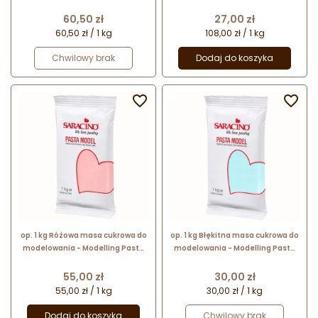
Saracino - mocna i elastyczna
Paste Saracino - mocna i
elastyczna
Cena
Cena
60,50 zł
27,00 zł
60,50 zł / 1 kg
108,00 zł / 1 kg
Chwilowy brak
Dodaj do koszyka


op. 1 kg Różowa masa cukrowa do
op. 1 kg Błękitna masa cukrowa do
modelowania - Modelling Paste
modelowania - Modelling Paste
Saracino - mocna i elastyczna
Saracino - mocna i elastyczna
Cena
Cena
55,00 zł
30,00 zł
55,00 zł / 1 kg
30,00 zł / 1 kg
Dodaj do koszyka
Chwilowy brak