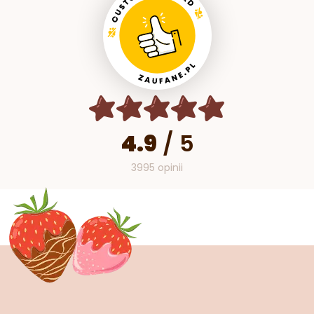
4.9
/
5
3995 opinii