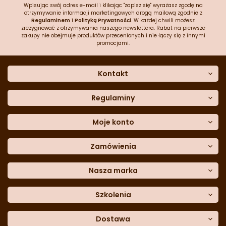
Wpisując swój adres e-mail i klikając "zapisz się" wyrażasz zgodę na
otrzymywanie informacji marketingowych drogą mailową zgodnie z
Regulaminem
i
Polityką Prywatności
. W każdej chwili możesz
zrezygnować z otrzymywania naszego newslettera. Rabat na pierwsze
zakupy nie obejmuje produktów przecenionych i nie łączy się z innymi
promocjami.
Kontakt
O nas
Dane kontaktowe
Regulaminy
Często zadawane pytania
Regulamin sklepu
Sklep stacjonarny
Polityka prywatności
Moje konto
Formularz kontaktowy
Polityka cookies
Załóż konto
Blog
Polityka reklamacji
Zamówienia
Moje dane
Polityka zwrotów
Historia zamówień
e-mail:
Sposoby dostawy
sklep@cukieteria.pl
Dostępność cyfrowa
Lista ulubionych
telefon:
Metody płatności
Nasza marka
511 049 348
Moje rabaty
Dane do przelewu
Sempre Group
Formularz
reklamacji
Trio Gelato
Szkolenia
Formularz
zwrotu
CDN
Warsaw
Academy of Pastry Arts
Wroclaw
Academy of Baker Arts
Dostawa