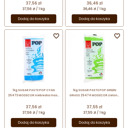
bezglutenowa
Cena
Cena
37,56 zł
36,46 zł
37,56 zł / 1 kg
36,46 zł / 1 kg
Dodaj do koszyka
Dodaj do koszyka


1kg SUGAR PASTE POP CYAN
1kg SUGAR PASTE POP GREEN
25473 MODECOR niebieska masa
GRASS 25474 MODECOR zielona
cukrowa bezglutenowa
masa cukrowa bezglutenowa
Cena
Cena
37,56 zł
37,55 zł
37,56 zł / 1 kg
37,55 zł / 1 kg
Dodaj do koszyka
Dodaj do koszyka