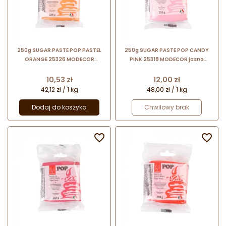
250g SUGAR PASTE POP PASTEL
250g SUGAR PASTE POP CANDY
ORANGE 25326 MODECOR
PINK 25318 MODECOR jasno
pomarańczowa masa cukrowa
różowa masa cukrowa
bezglutenowa
bezglutenowa
Cena
Cena
10,53 zł
12,00 zł
42,12 zł / 1 kg
48,00 zł / 1 kg
Dodaj do koszyka
Chwilowy brak

