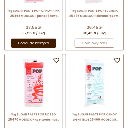
1kg SUGAR PASTE POP CANDY PINK
1kg SUGAR PASTE POP FUCHSIA
25468 MODECOR jasno różowa
25475 MODECOR ciemno różowa
masa cukrowa bezglutenowa
masa cukrowa bezglutenowa
Cena
Cena
37,55 zł
36,45 zł
37,55 zł / 1 kg
36,45 zł / 1 kg
Dodaj do koszyka
Chwilowy brak


1kg SUGAR PASTE POP ROSSO
1kg SUGAR PASTE POP CANDY
25470 MODECOR czerwona masa
LIGHT BLUE 25469 MODECOR
cukrowa bezglutenowa
błękitna masa cukrowa