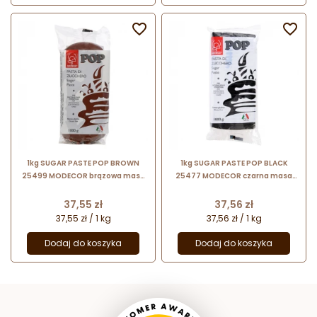


1kg SUGAR PASTE POP BROWN
1kg SUGAR PASTE POP BLACK
25499 MODECOR brązowa masa
25477 MODECOR czarna masa
cukrowa bezglutenowa
cukrowa bezglutenowa
Cena
Cena
37,55 zł
37,56 zł
37,55 zł / 1 kg
37,56 zł / 1 kg
Dodaj do koszyka
Dodaj do koszyka