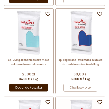


op. 250 g Jasnoniebieska masa
op. 1 kg Granatowa masa cukrowa
cukrowa do modelowania -
do modelowania - Modelling
Modelling Paste Saracino -
Paste Saracino - mocna i
mocna i elastyczna
elastyczna
Cena
Cena
21,00 zł
60,00 zł
84,00 zł / 1 kg
60,00 zł / 1 kg
Dodaj do koszyka
Chwilowy brak

