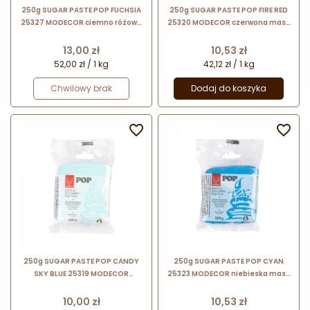
250g SUGAR PASTE POP FUCHSIA
250g SUGAR PASTE POP FIRE RED
25327 MODECOR ciemno różowa
25320 MODECOR czerwona masa
masa cukrowa bezglutenowa
cukrowa bezglutenowa
Cena
Cena
13,00 zł
10,53 zł
52,00 zł / 1 kg
42,12 zł / 1 kg
Chwilowy brak
Dodaj do koszyka


250g SUGAR PASTE POP CANDY
250g SUGAR PASTE POP CYAN
SKY BLUE 25319 MODECOR
25323 MODECOR niebieska masa
błękitna masa cukrowa
cukrowa bezglutenowa
bezglutenowa
Cena
Cena
10,00 zł
10,53 zł