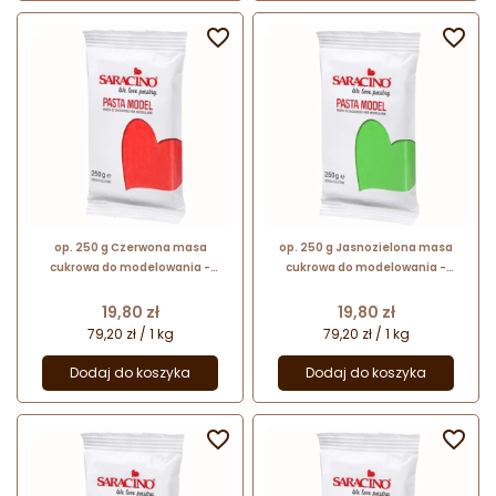


op. 250 g Czerwona masa
op. 250 g Jasnozielona masa
cukrowa do modelowania -
cukrowa do modelowania -
Modelling Paste Saracino -
Modelling Paste Saracino -
mocna i elastyczna
mocna i elastyczna
Cena
Cena
19,80 zł
19,80 zł
79,20 zł / 1 kg
79,20 zł / 1 kg
Dodaj do koszyka
Dodaj do koszyka

