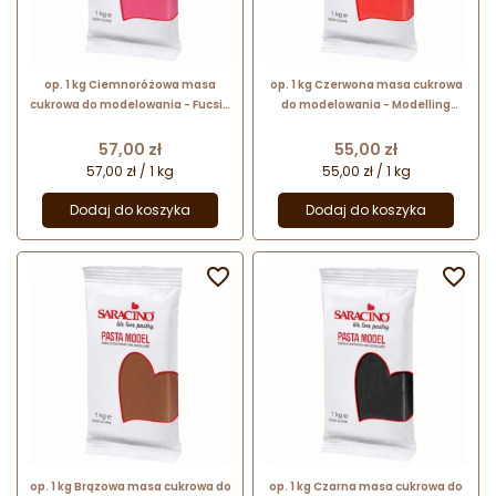
op. 1 kg Ciemnoróżowa masa
op. 1 kg Czerwona masa cukrowa
cukrowa do modelowania - Fucsia
do modelowania - Modelling
Modelling Paste Saracino -
Paste Saracino - mocna i
mocna i elastyczna
elastyczna
Cena
Cena
57,00 zł
55,00 zł
57,00 zł / 1 kg
55,00 zł / 1 kg
Dodaj do koszyka
Dodaj do koszyka


op. 1 kg Brązowa masa cukrowa do
op. 1 kg Czarna masa cukrowa do