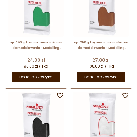
op. 250 g Zielona masa cukrowa
op. 250 g Brązowa masa cukrowa
do modelowania - Modelling
do modelowania - Modelling
Paste Saracino - mocna i
Paste Saracino - mocna i
elastyczna
elastyczna
Cena
Cena
24,00 zł
27,00 zł
96,00 zł / 1 kg
108,00 zł / 1 kg
Dodaj do koszyka
Dodaj do koszyka

