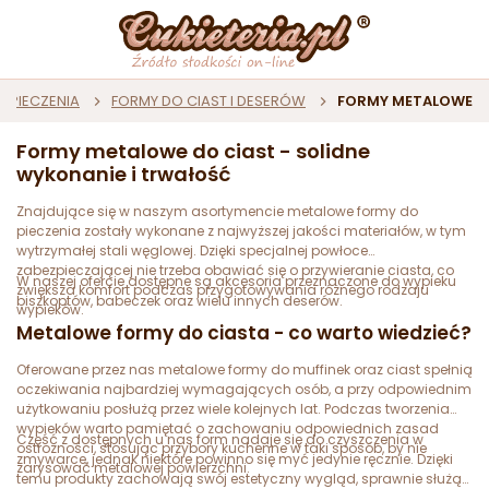
O PIECZENIA
FORMY DO CIAST I DESERÓW
FORMY METALOWE
Formy metalowe do ciast - solidne
wykonanie i trwałość
Znajdujące się w naszym asortymencie metalowe formy do
pieczenia zostały wykonane z najwyższej jakości materiałów, w tym
wytrzymałej stali węglowej. Dzięki specjalnej powłoce
zabezpieczającej nie trzeba obawiać się o przywieranie ciasta, co
W naszej ofercie dostępne są akcesoria przeznaczone do wypieku
zwiększa komfort podczas przygotowywania różnego rodzaju
biszkoptów, babeczek oraz wielu innych deserów.
wypieków.
Metalowe formy do ciasta - co warto wiedzieć?
Oferowane przez nas metalowe formy do muffinek oraz ciast spełnią
oczekiwania najbardziej wymagających osób, a przy odpowiednim
użytkowaniu posłużą przez wiele kolejnych lat. Podczas tworzenia
wypieków warto pamiętać o zachowaniu odpowiednich zasad
Część z dostępnych u nas form nadaje się do czyszczenia w
ostrożności, stosując przybory kuchenne w taki sposób, by nie
zmywarce, jednak niektóre powinno się myć jedynie ręcznie. Dzięki
zarysować metalowej powierzchni.
temu produkty zachowają swój estetyczny wygląd, sprawnie służąc