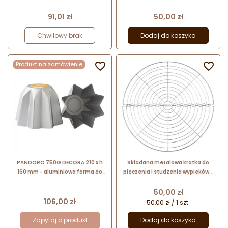
12 sztuk magdalenek ze stali
węglowej z powłoką
węglowej
zabezpieczającą
Cena
Cena
91,01 zł
50,00 zł
Chwilowy brak
Dodaj do koszyka
Produkt na zamówienie


PANDORO 750G DECORA 210 x h
Składana metalowa kratka do
160 mm - aluminiowa forma do
pieczenia i studzenia wypieków -
wypieku włoskiego słodkiego
śr. 32 cm - nr. kat. 630720
chleba
Tescoma
Cena
50,00 zł
Cena
106,00 zł
50,00 zł / 1 szt.
Zapytaj o produkt
Dodaj do koszyka