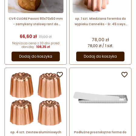
CV4 CUORE Pavoni 80x70x50 mm
op. 1 szt. Miedziana foremka do
- zamykany stalowy rant do
wypieku Cannelés - śr. 45 x wys.
wypieku geometrycznych
45 mm - nr. kat. 10-682045 de
croissantów - serce
Buyer
Cena
Cena podstawowa
66,60 zł
111,00 zł
Cena
78,00 zł
Najniższa cena z 30 dni przed
78,00 zł / 1 szt.
obniżką :
108,35 zł
Dodaj do koszyka
Dodaj do koszyka


op. 4 szt. Zestaw aluminiowych
Podłużna prostokątna forma do