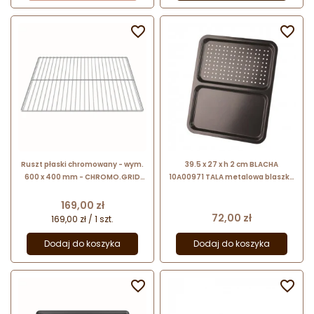


Ruszt płaski chromowany - wym.
39.5 x 27 x h 2 cm BLACHA
600 x 400 mm - CHROMO.GRID
10A00971 TALA metalowa blaszka
GRP405 Unox
z dwoma rodzajami dna
Cena
169,00 zł
Cena
72,00 zł
169,00 zł / 1 szt.
Dodaj do koszyka
Dodaj do koszyka

