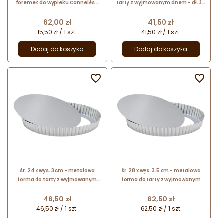
foremek do wypieku Cannelés -
tarty z wyjmowanym dnem - dł. 35
śr. 45 x wys. 45 mm - nr. kat.
x szer. 11 x wys. 3 cm - nr. kat.
04010 Patisse
03567 Patisse
Cena
Cena
62,00 zł
41,50 zł
15,50 zł / 1 szt.
41,50 zł / 1 szt.
Dodaj do koszyka
Dodaj do koszyka


śr. 24 x wys. 3 cm - metalowa
śr. 28 x wys. 3.5 cm - metalowa
forma do tarty z wyjmowanym
forma do tarty z wyjmowanym
dnem - nr. kat. 03574 Patisse
dnem - nr. kat. 03578 Patisse
Cena
Cena
46,50 zł
62,50 zł
46,50 zł / 1 szt.
62,50 zł / 1 szt.