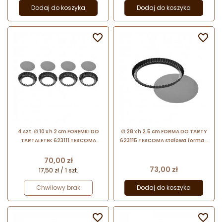
Dodaj do koszyka
Dodaj do koszyka


4 szt. ∅ 10 x h 2 cm FOREMKI DO
∅ 28 x h 2.5 cm FORMA DO TARTY
TARTALETEK 623111 TESCOMA
623115 TESCOMA stalowa forma z
zestaw stalowych foremek z
wyjmowanym dnem
wyjmowanym dnem
Cena
70,00 zł
Cena
73,00 zł
17,50 zł / 1 szt.
Chwilowy brak
Dodaj do koszyka

