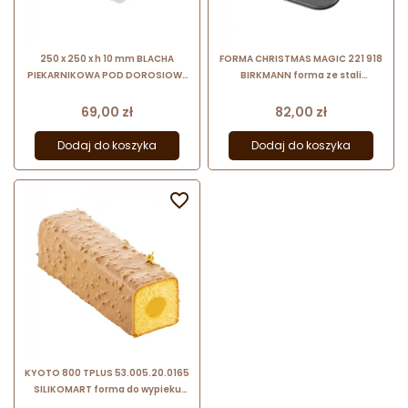
250 x 250 x h 10 mm BLACHA
FORMA CHRISTMAS MAGIC 221 918
PIEKARNIKOWA POD DOROSIOWE
BIRKMANN forma ze stali
RANTY - stalowa blaszka z
węglowej do świątecznych
jednostronnym rantem
wypieków
Cena
Cena
69,00 zł
82,00 zł
Dodaj do koszyka
Dodaj do koszyka

KYOTO 800 TPLUS 53.005.20.0165
SILIKOMART forma do wypieku
ciasta z nadzieniem