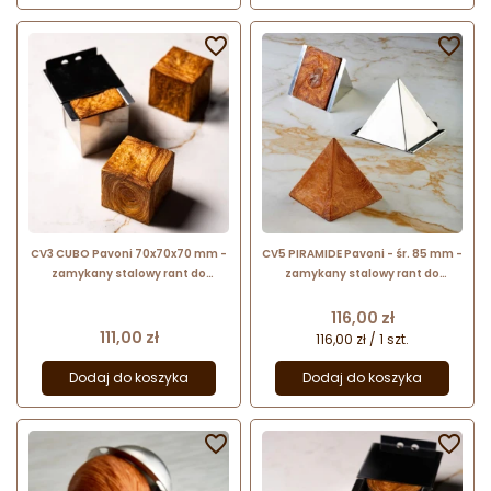


CV3 CUBO Pavoni 70x70x70 mm -
CV5 PIRAMIDE Pavoni - śr. 85 mm -
zamykany stalowy rant do
zamykany stalowy rant do
wypieku geometrycznych
wypieku geometrycznych
croissantów - sześcienny kształt
croissantów - piramida
Cena
116,00 zł
Cena
111,00 zł
116,00 zł / 1 szt.
Dodaj do koszyka
Dodaj do koszyka

