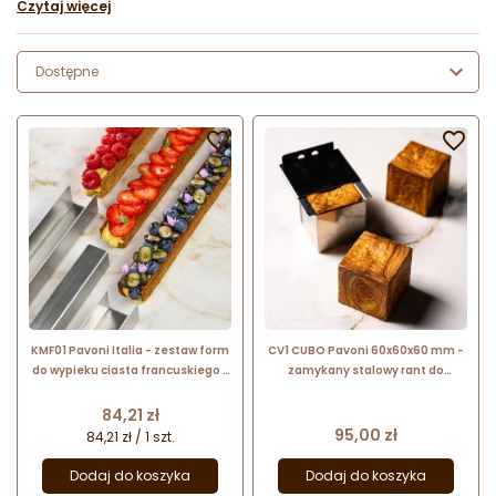
Czytaj więcej
Dostępne


KMF01 Pavoni Italia - zestaw form
CV1 CUBO Pavoni 60x60x60 mm -
do wypieku ciasta francuskiego -
zamykany stalowy rant do
dł. 380 x szer. 33 x wys. 30 mm
wypieku geometrycznych
croissantów - sześcienny kształt
Cena
84,21 zł
Cena
95,00 zł
84,21 zł / 1 szt.
Dodaj do koszyka
Dodaj do koszyka