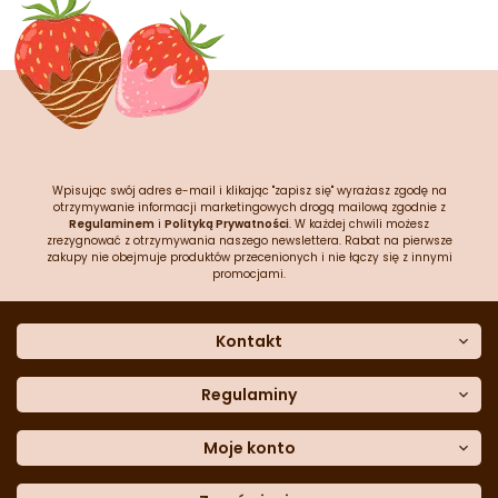
Wpisując swój adres e-mail i klikając "zapisz się" wyrażasz zgodę na
otrzymywanie informacji marketingowych drogą mailową zgodnie z
Regulaminem
i
Polityką Prywatności
. W każdej chwili możesz
zrezygnować z otrzymywania naszego newslettera. Rabat na pierwsze
zakupy nie obejmuje produktów przecenionych i nie łączy się z innymi
promocjami.
Kontakt
O nas
Dane kontaktowe
Regulaminy
Często zadawane pytania
Regulamin sklepu
Sklep stacjonarny
Polityka prywatności
Moje konto
Formularz kontaktowy
Polityka cookies
Załóż konto
Blog
Polityka reklamacji