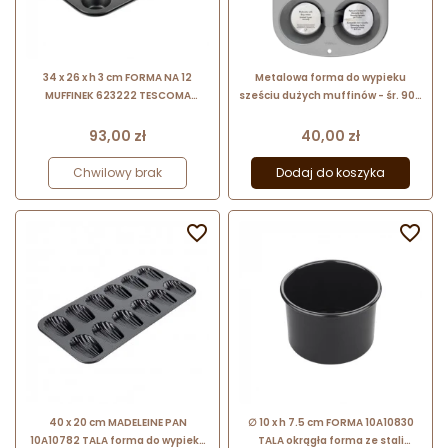
34 x 26 x h 3 cm FORMA NA 12
Metalowa forma do wypieku
MUFFINEK 623222 TESCOMA
sześciu dużych muffinów - śr. 90 x
stalowa forma do wypieku
wys. 50 mm - Jumbo Muffin
babeczek o średnicy 7 cm
Wilton
Cena
Cena
93,00 zł
40,00 zł
Chwilowy brak
Dodaj do koszyka


40 x 20 cm MADELEINE PAN
∅ 10 x h 7.5 cm FORMA 10A10830
10A10782 TALA forma do wypieku
TALA okrągła forma ze stali