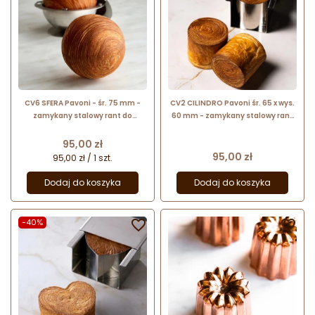
CV6 SFERA Pavoni - śr. 75 mm -
CV2 CILINDRO Pavoni śr. 65 x wys.
zamykany stalowy rant do
60 mm - zamykany stalowy rant
wypieku geometrycznych
do wypieku geometrycznych
croissantów - kula
croissantów - cylindryczny kształt
Cena
95,00 zł
Cena
95,00 zł
95,00 zł / 1 szt.
Dodaj do koszyka
Dodaj do koszyka
-40%

