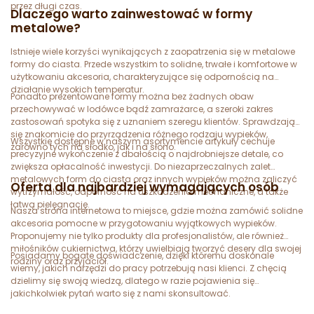
przez długi czas.
Dlaczego warto zainwestować w formy
metalowe?
Istnieje wiele korzyści wynikających z zaopatrzenia się w metalowe
formy do ciasta. Przede wszystkim to solidne, trwałe i komfortowe w
użytkowaniu akcesoria, charakteryzujące się odpornością na
działanie wysokich temperatur.
Ponadto prezentowane formy można bez żadnych obaw
przechowywać w lodówce bądź zamrażarce, a szeroki zakres
zastosowań spotyka się z uznaniem szeregu klientów. Sprawdzają
się znakomicie do przyrządzenia różnego rodzaju wypieków,
Wszystkie dostępne w naszym asortymencie artykuły cechuje
zarówno tych na słodko, jak i na słono.
precyzyjne wykończenie z dbałością o najdrobniejsze detale, co
zwiększa opłacalność inwestycji. Do niezaprzeczalnych zalet
metalowych form do ciasta oraz innych wypieków można zaliczyć
Oferta dla najbardziej wymagających osób
wytrzymałość, odporność na uszkodzenia mechaniczne, a także
łatwą pielęgnację.
Nasza strona internetowa to miejsce, gdzie można zamówić solidne
akcesoria pomocne w przygotowaniu wyjątkowych wypieków.
Proponujemy nie tylko produkty dla profesjonalistów, ale również
miłośników cukiernictwa, którzy uwielbiają tworzyć desery dla swojej
Posiadamy bogate doświadczenie, dzięki któremu doskonale
rodziny oraz przyjaciół.
wiemy, jakich narzędzi do pracy potrzebują nasi klienci. Z chęcią
dzielimy się swoją wiedzą, dlatego w razie pojawienia się
jakichkolwiek pytań warto się z nami skonsultować.