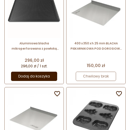
Aluminiowa blacha
400 x 350 x h 25 mm BLACHA
mikroperforowana z powłoką
PIEKARNIKOWA POD DOROSIOWE
nieprzywierającą - wym. 600 x
RANTY - stalowa blaszka z
400 mm - FORO.BLACK TG430
jednostronnym rantem
Cena
296,00 zł
Unox
Cena
150,00 zł
296,00 zł / 1 szt.
Dodaj do koszyka
Chwilowy brak

