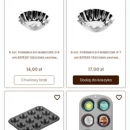
6 szt. FOREMKA DO BABECZEK ∅ 6
6 szt. FOREMKA DO BABECZEK ∅ 7
cm 631520 TESCOMA zestaw
cm 631530 TESCOMA zestaw
metalowych foremek do wypieku
metalowych foremek do wypieku
babeczek
babeczek
Cena
Cena
14,00 zł
17,00 zł
Chwilowy brak
Dodaj do koszyka

