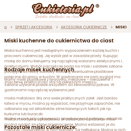
ówna
SPRZĘT I AKCESORIA
AKCESORIA CUKIERNICZE
MISKI
Miski kuchenne do cukiernictwa do ciast
Miska kuchenna jest niezbędnym wyposażeniem każdej kuchni i
pracowni cukierniczej. Jej wybór jest w zasadzie prosty. Kupując
miskę do domu kierujemy się najczęściej walorami estetycznymi i
praktycznymi. Wybór najczęściej pada na miski i salaterki szklane
Rodzaje misek kuchennych
pasujące do reszty zastawy stołowej, ewentualnie plastikowe
poręczne do pracy w kuchni. W gastronomii nie sam wygląd ma
Mamy miski plastikowe z tworzywa, metalowe – nierdzewne i
znaczenie, praktyczność stoi na pierwszym miejscu.
szklane używane przede wszystkim do serwowania potraw. W
gastronomii najczęściej wybierana jest
miska metalowa. Ma ona wiele praktycznych zalet. Jest bardzo
łatwa w myciu, można ją wyparzać, nie przyjmuje zapachów, nie
odbarwia się od składników silnie barwiących takich jak np.
kurkuma lub buraczki
Można w nich przygotowywać i przechowywać potrawy i składniki
miska z tworzywa – plastikowa. W zależności od kolorów miski
można nadać im różne przeznaczenie. Można wstawiać je do
Pozostałe miski cukiernicze:
mikrofali i podgrzewać w nich potrawy. Są nietłukące. Można w nich