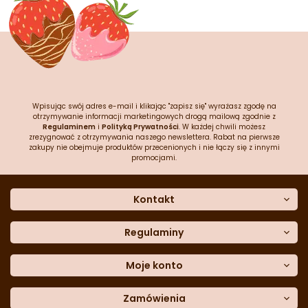
Wpisując swój adres e-mail i klikając "zapisz się" wyrażasz zgodę na
otrzymywanie informacji marketingowych drogą mailową zgodnie z
Regulaminem
i
Polityką Prywatności
. W każdej chwili możesz
zrezygnować z otrzymywania naszego newslettera. Rabat na pierwsze
zakupy nie obejmuje produktów przecenionych i nie łączy się z innymi
promocjami.
Kontakt
O nas
Dane kontaktowe
Regulaminy
Często zadawane pytania
Regulamin sklepu
Sklep stacjonarny
Polityka prywatności
Moje konto
Formularz kontaktowy
Polityka cookies
Załóż konto
Blog
Polityka reklamacji
Zamówienia
Moje dane