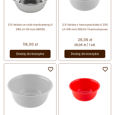
3,5 l Miska ze stali nierdzewnej ∅
2,5 l Miska z tworzywa biała ∅ 230
280 x h 110 mm 68035
x h 105 mm 39042 Thermohauser
Thermohauser
Cena
26,06 zł
Cena
116,00 zł
26,06 zł / 1 szt.
Dodaj do koszyka
Dodaj do koszyka

