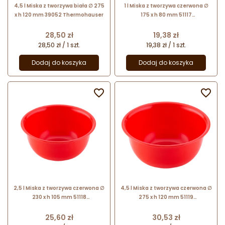
4,5 l Miska z tworzywa biała ∅ 275
1 l Miska z tworzywa czerwona ∅
x h 120 mm 39052 Thermohauser
175 x h 80 mm 51117
Thermohauser
Cena
Cena
28,50 zł
19,38 zł
28,50 zł / 1 szt.
19,38 zł / 1 szt.
Dodaj do koszyka
Dodaj do koszyka


2,5 l Miska z tworzywa czerwona ∅
4,5 l Miska z tworzywa czerwona ∅
230 x h 105 mm 51118
275 x h 120 mm 51119
Thermohauser
Thermohauser
Cena
Cena
25,60 zł
30,53 zł