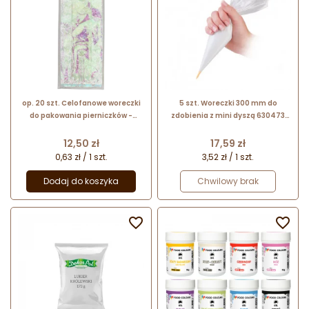
op. 20 szt. Celofanowe woreczki
5 szt. Woreczki 300 mm do
do pakowania pierniczków -
zdobienia z mini dyszą 630473
opalizujące śnieżynki - dł. 241 x
DELICIA Tescoma
szer. 101 mm - Wilton
Cena
Cena
12,50 zł
17,59 zł
0,63 zł / 1 szt.
3,52 zł / 1 szt.
Dodaj do koszyka
Chwilowy brak

