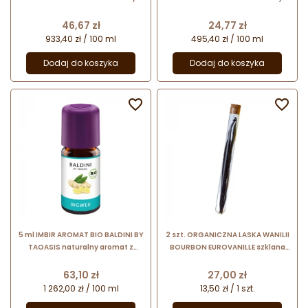
aromat z czystego olejku
aromat z czystego olejku
eterycznego
eterycznego
Cena
Cena
46,67 zł
24,77 zł
933,40 zł / 100 ml
495,40 zł / 100 ml
Dodaj do koszyka
Dodaj do koszyka


5 ml IMBIR AROMAT BIO BALDINI BY
2 szt. ORGANICZNA LASKA WANILII
TAOASIS naturalny aromat z
BOURBON EUROVANILLE szklana
czystego olejku eterycznego
tubka z laskami organicznej
wanilii z Madagaskaru
Cena
Cena
63,10 zł
27,00 zł
1 262,00 zł / 100 ml
13,50 zł / 1 szt.