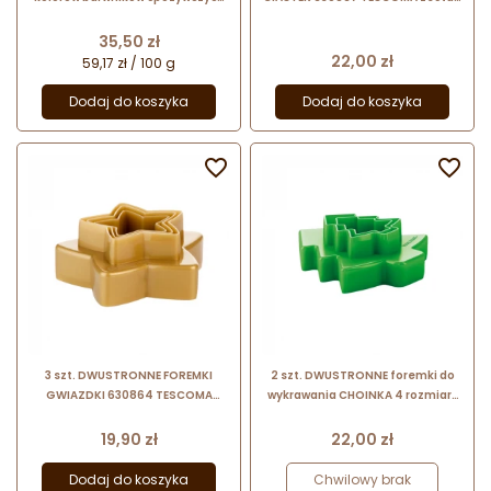
w żelu - Full-Fill Gel Minis Essential
plastikowych foremek do
Fractal Colors
wykrawania
Cena
35,50 zł
Cena
22,00 zł
59,17 zł / 100 g
Dodaj do koszyka
Dodaj do koszyka


3 szt. DWUSTRONNE FOREMKI
2 szt. DWUSTRONNE foremki do
GWIAZDKI 630864 TESCOMA
wykrawania CHOINKA 4 rozmiary
zestaw plastikowych foremek do
630865 Delicia Tescoma
wykrawania
Cena
Cena
19,90 zł
22,00 zł
Dodaj do koszyka
Chwilowy brak