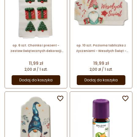
op. 6 szt. Choinka i prezent -
op. 10 szt. Pozioma tabliczka z
zestaw świątecznych dekoracji
życzeniami - Wesołych Świąt -
cukrowych - dł. 30 mm - nr. kat. Z-
dekoracja cukrowa - dł. 90 x szer.
020 Dekorpol
52 mm - nr. kat. 8602 Dekorpol
Cena
Cena
11,99 zł
19,99 zł
2,00 zł / 1 szt.
2,00 zł / 1 szt.
Dodaj do koszyka
Dodaj do koszyka

