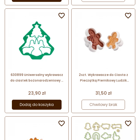


630899 Uniwersalny wykrawacz
2szt. Wykrawacze do Ciasta z
do ciastek bożonarodzeniowy 6
Pieczątką Piernikowy Ludzik
szt. Tescoma
630858 Tescoma
Cena
Cena
23,90 zł
31,50 zł
Dodaj do koszyka
Chwilowy brak

