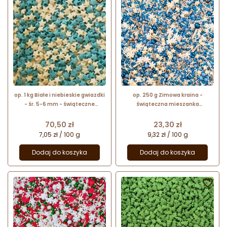
op. 1 kg Białe i niebieskie gwiazdki
op. 250 g Zimowa kraina -
- śr. 5-6 mm - świąteczne
świąteczna mieszanka
konfetti cukrowe - posypka
kolorowych posypek cukrowych
dekoracyjna
do dekoracji
Cena
Cena
70,50 zł
23,30 zł
7,05 zł / 100 g
9,32 zł / 100 g
Dodaj do koszyka
Dodaj do koszyka

