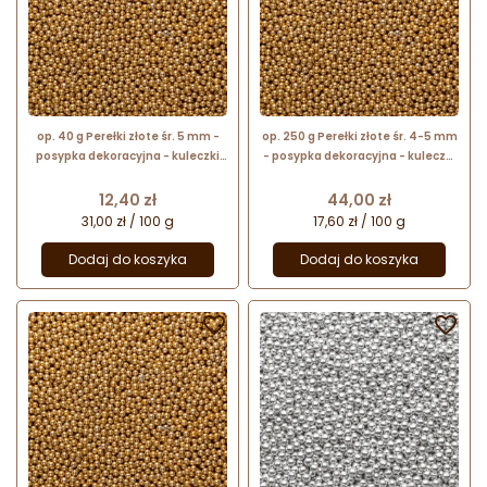
op. 40 g Perełki złote śr. 5 mm -
op. 250 g Perełki złote śr. 4-5 mm
posypka dekoracyjna - kuleczki
- posypka dekoracyjna - kuleczki
cukrowe z metalicznym
cukrowe z metalicznym
połyskiem
połyskiem
Cena
Cena
12,40 zł
44,00 zł
31,00 zł / 100 g
17,60 zł / 100 g
Dodaj do koszyka
Dodaj do koszyka

