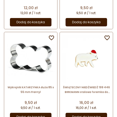
780 / Birkmann
Cena
Cena
12,00 zł
9,50 zł
12,00 zł / 1 szt.
9,50 zł / 1 szt.
Dodaj do koszyka
Dodaj do koszyka


Wykrojnik KATARZYNKA duża 85 x
ŚWIĄTECZNY NIEDŹWIEDŹ 199 446
55 mm Frantyl
BIRKMANN stalowa foremka do
pierników dł. 9 cm
Cena
Cena
9,50 zł
16,00 zł
9,50 zł / 1 szt.
16,00 zł / 1 szt.
Dodaj do koszyka
Dodaj do koszyka