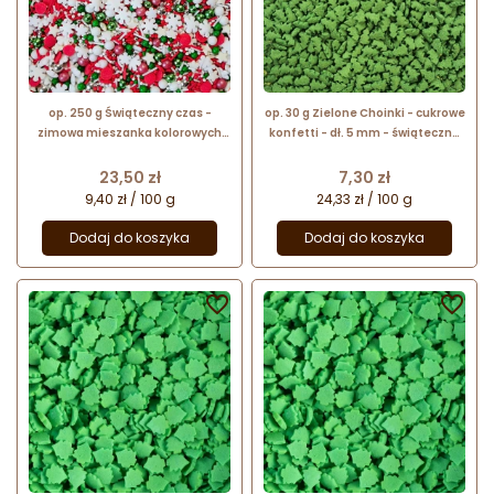
op. 250 g Świąteczny czas -
op. 30 g Zielone Choinki - cukrowe
zimowa mieszanka kolorowych
konfetti - dł. 5 mm - świąteczna
posypek cukrowych do dekoracji
posypka dekoracyjna
Cena
Cena
23,50 zł
7,30 zł
9,40 zł / 100 g
24,33 zł / 100 g
Dodaj do koszyka
Dodaj do koszyka

