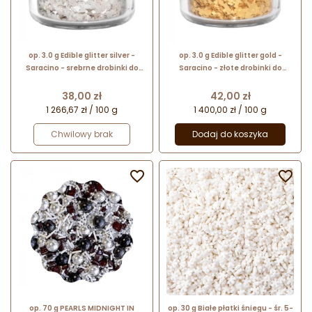
op. 3.0 g Edible glitter silver -
op. 3.0 g Edible glitter gold -
Saracino - srebrne drobinki do
Saracino - złote drobinki do
kreatywnych dekoracji
kreatywnych dekoracji
spożywczych - srebrny brokat
spożywczych - złoty brokat
Cena
Cena
38,00 zł
42,00 zł
spożywczy
spożywczy
1 266,67 zł / 100 g
1 400,00 zł / 100 g
Chwilowy brak
Dodaj do koszyka


op. 70 g PEARLS MIDNIGHT IN
op. 30 g Białe płatki śniegu - śr. 5-