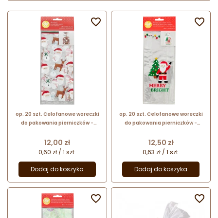


op. 20 szt. Celofanowe woreczki
op. 20 szt. Celofanowe woreczki
do pakowania pierniczków -
do pakowania pierniczków -
świąteczny wzór - dł. 241 x szer.
świąteczny wzór z życzeniami - dł.
101 mm - Wilton
241 x szer. 101 mm - Wilton
Cena
Cena
12,00 zł
12,50 zł
0,60 zł / 1 szt.
0,63 zł / 1 szt.
Dodaj do koszyka
Dodaj do koszyka

