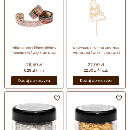
Folia Rantowa 50mmx100m z
DREWNIANY TOPPER CHOINKA
nadrukiem ŚWIĘTY MIKOŁAJ
"WESOŁYCH ŚWIĄT" 124S SWEET
Czerwona
DECOR dekoracja na tort ze sklejki
brzozowej
Cena
Cena
28,50 zł
22,00 zł
0,29 zł / 1 m
22,00 zł / 1 szt.
Dodaj do koszyka
Dodaj do koszyka

