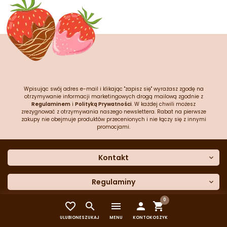
Wpisując swój adres e-mail i klikając "zapisz się" wyrażasz zgodę na
otrzymywanie informacji marketingowych drogą mailową zgodnie z
Regulaminem
i
Polityką Prywatności
. W każdej chwili możesz
zrezygnować z otrzymywania naszego newslettera. Rabat na pierwsze
zakupy nie obejmuje produktów przecenionych i nie łączy się z innymi
promocjami.
Kontakt
O nas
Dane kontaktowe
Regulaminy
Często zadawane pytania
Regulamin sklepu
0
Sklep stacjonarny


menu


Polityka prywatności
Moje konto
Formularz kontaktowy
Polityka cookies
Załóż konto
ULUBIONE
SZUKAJ
MENU
KONTO
KOSZYK
Blog