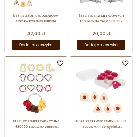
6 szt. BOŻONARODZENIOWY
6szt. ZESTAW METALOWYCH
ZESTAW FOREMEK 630934
foremek do Ciasta 631382
TESCOMA - do wypieku
Tescoma
nowoczesnych ciasteczek z
Cena
Cena
42,00 zł
20,00 zł
nadzieniem
Dodaj do koszyka
Dodaj do koszyka


13 szt. FOREMKI TRADYCYJNE
6 szt. ZESTAW FOREMEK 630933
630900 TESCOMA zestaw
TESCOMA - do wypieku
uniwersalnych foremek do
nowoczesnych ciasteczek z