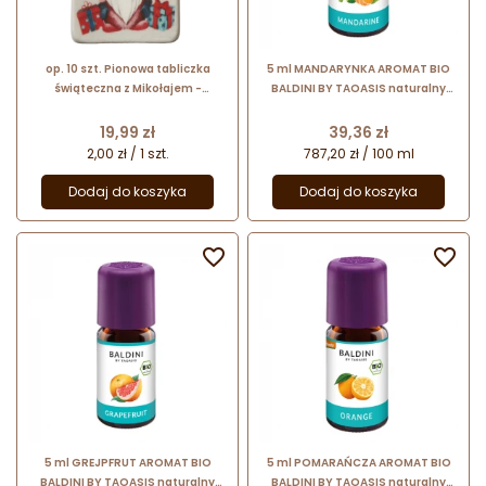
op. 10 szt. Pionowa tabliczka
5 ml MANDARYNKA AROMAT BIO
świąteczna z Mikołajem -
BALDINI BY TAOASIS naturalny
dekoracja cukrowa - dł. 90 x szer.
aromat z czystego olejku
55 mm - nr. kat. 8601 Dekorpol
eterycznego
Cena
Cena
19,99 zł
39,36 zł
2,00 zł / 1 szt.
787,20 zł / 100 ml
Dodaj do koszyka
Dodaj do koszyka


5 ml GREJPFRUT AROMAT BIO
5 ml POMARAŃCZA AROMAT BIO
BALDINI BY TAOASIS naturalny
BALDINI BY TAOASIS naturalny