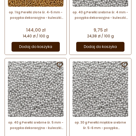
op. 1 kg Perełki złote śr. 4-5 mm -
op. 40 g Perełki srebrne śr. 4 mm -
posypka dekoracyjna - kuleczki
posypka dekoracyjna - kuleczki
cukrowe z metalicznym
cukrowe z metalicznym
połyskiem
połyskiem
Cena
Cena
144,00 zł
9,75 zł
14,40 zł / 100 g
24,38 zł / 100 g
Dodaj do koszyka
Dodaj do koszyka


op. 40 g Perełki srebrne śr. 5 mm -
op. 30 g Perełki miękkie srebrne
posypka dekoracyjna - kuleczki
śr. 5-6 mm - posypka
cukrowe z metalicznym
dekoracyjna - kuleczki cukrowe z