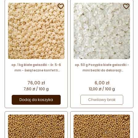


op. 1 kg Białe gwiazdki - śr. 5-6
op. 50 g Posypka białe gwiazdki -
mm - świąteczne konfetti
mini beziki do dekoracji
cukrowe - posypka dekoracyjna
cukierniczych - śr. 12 mm
Cena
Cena
76,00 zł
6,00 zł
7,60 zł / 100 g
12,00 zł / 100 g
Dodaj do koszyka
Chwilowy brak

