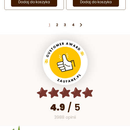
Dodaj do koszyka
Dodaj do koszyka

1
2
3
4
4.9
/
5
3988 opinii