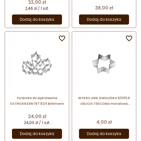
wykrawania
nadzieniem
Cena
32,00 zł
Cena
38,00 zł
2,46 zł / 1 szt.
Dodaj do koszyka
Dodaj do koszyka


Foremka do wykrawania
WYKROJNIK GWIAZDKA 631054
OSTROKRZEW 197 824 Birkmann
DELICIA TESCOMA metalowa
foremka do wykrawania -
wysokość 5.5 cm
Cena
24,00 zł
Cena
4,00 zł
24,00 zł / 1 szt.
Dodaj do koszyka
Dodaj do koszyka