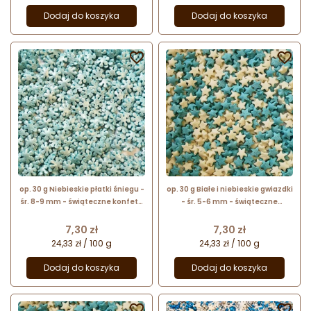
Dodaj do koszyka
Dodaj do koszyka


op. 30 g Niebieskie płatki śniegu -
op. 30 g Białe i niebieskie gwiazdki
śr. 8-9 mm - świąteczne konfetti
- śr. 5-6 mm - świąteczne
cukrowe - perłowa posypka
konfetti cukrowe - posypka
dekoracyjna
dekoracyjna
Cena
Cena
7,30 zł
7,30 zł
24,33 zł / 100 g
24,33 zł / 100 g
Dodaj do koszyka
Dodaj do koszyka

