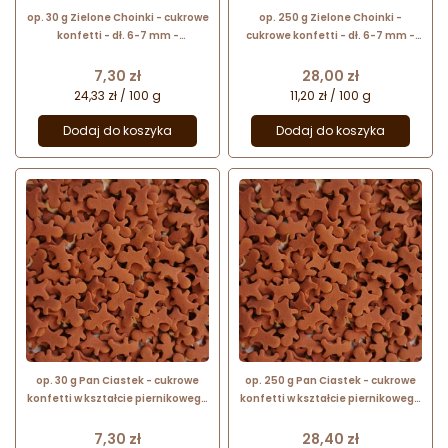
op. 30 g Zielone Choinki - cukrowe
op. 250 g Zielone Choinki -
konfetti - dł. 6-7 mm -
cukrowe konfetti - dł. 6-7 mm -
świąteczna posypka dekoracyjna
świąteczna posypka dekoracyjna
Cena
Cena
7,30 zł
28,00 zł
24,33 zł / 100 g
11,20 zł / 100 g
Dodaj do koszyka
Dodaj do koszyka


op. 30 g Pan Ciastek - cukrowe
op. 250 g Pan Ciastek - cukrowe
konfetti w kształcie piernikowego
konfetti w kształcie piernikowego
ludzika - dł. 12 mm - świąteczna
ludzika - dł. 12 mm - świąteczna
posypka dekoracyjna
posypka dekoracyjna
Cena
Cena
7,30 zł
28,40 zł