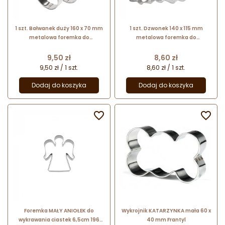
1 szt. Bałwanek duży 160 x 70 mm
1 szt. Dzwonek 140 x 115 mm
metalowa foremka do
metalowa foremka do
wykrawania Frantyl
wykrawania Frantyl
Cena
Cena
9,50 zł
8,60 zł
9,50 zł / 1 szt.
8,60 zł / 1 szt.
Dodaj do koszyka
Dodaj do koszyka


Foremka MAŁY ANIOŁEK do
Wykrojnik KATARZYNKA mała 60 x
wykrawania ciastek 6,5cm 196
40 mm Frantyl