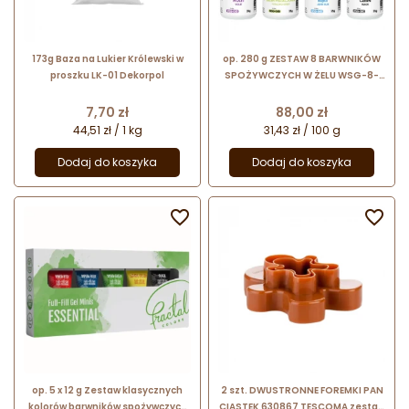
173g Baza na Lukier Królewski w
op. 280 g ZESTAW 8 BARWNIKÓW
proszku LK-01 Dekorpol
SPOŻYWCZYCH W ŻELU WSG-8-
SET FOOD COLOURS
Cena
Cena
7,70 zł
88,00 zł
44,51 zł / 1 kg
31,43 zł / 100 g
Dodaj do koszyka
Dodaj do koszyka


op. 5 x 12 g Zestaw klasycznych
2 szt. DWUSTRONNE FOREMKI PAN
kolorów barwników spożywczych
CIASTEK 630867 TESCOMA zestaw