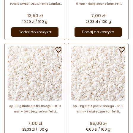
PARIS SWEET DECOR mieszanka
6 mm - świąteczne konfetti
kolorowych posypek cukrowych
cukrowe - posypka dekoracyjna
Cena
Cena
13,50 zł
7,00 zł
19,29 zł / 100 g
23,33 zł / 100 g
Dodaj do koszyka
Dodaj do koszyka


op. 30 g Białe płatki śniegu - śr. 9
op. 1 kg Białe płatki śniegu - śr. 9
mm - świąteczne konfetti
mm - świąteczne konfetti
cukrowe - posypka dekoracyjna
cukrowe - posypka dekoracyjna
Cena
Cena
7,00 zł
66,00 zł
23,33 zł / 100 g
6,60 zł / 100 g