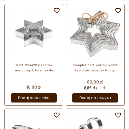


6 szt. GWIAZDKI zestaw
Komplet 7 szt. wykrojników w
metalowych foremek do
kształcie gwiazdek Frantyl
wykrawania 631364 Delicia
Tescoma
Cena
62,00 zł
Cena
16,90 zł
8,86 zł / 1 szt.
Dodaj do koszyka
Dodaj do koszyka

