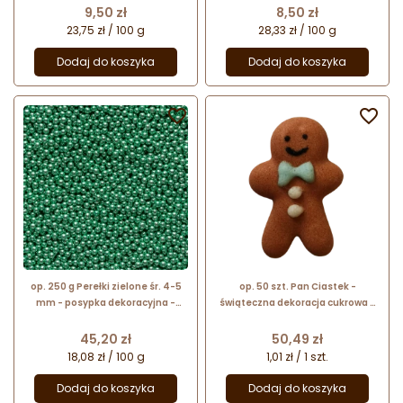
połyskiem
metalicznym połyskiem
Cena
Cena
9,50 zł
8,50 zł
23,75 zł / 100 g
28,33 zł / 100 g
Dodaj do koszyka
Dodaj do koszyka


op. 250 g Perełki zielone śr. 4-5
op. 50 szt. Pan Ciastek -
mm - posypka dekoracyjna -
świąteczna dekoracja cukrowa -
kuleczki cukrowe z metalicznym
dł. 28 mm - nr. kat. 8406 Dekorpol
połyskiem
Cena
Cena
45,20 zł
50,49 zł
18,08 zł / 100 g
1,01 zł / 1 szt.
Dodaj do koszyka
Dodaj do koszyka