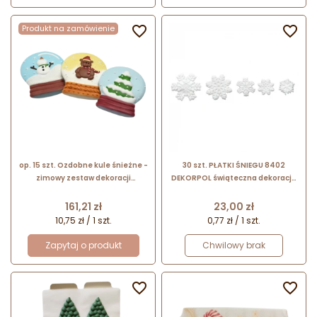
Produkt na zamówienie


op. 15 szt. Ozdobne kule śnieżne -
30 szt. PŁATKI ŚNIEGU 8402
zimowy zestaw dekoracji
DEKORPOL świąteczna dekoracja
cukrowych w trzech wzorach - dł.
cukrowa w 5 wzorach i rozmiarach
90 mm - nr. kat. 14086 Modecor
- śnieżynki śr. 20-45 mm
Cena
Cena
161,21 zł
23,00 zł
10,75 zł / 1 szt.
0,77 zł / 1 szt.
Zapytaj o produkt
Chwilowy brak

