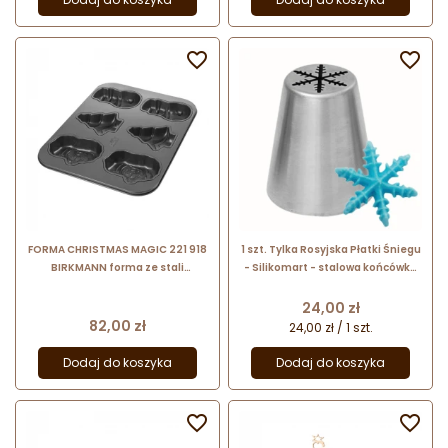


FORMA CHRISTMAS MAGIC 221 918
1 szt. Tylka Rosyjska Płatki Śniegu
BIRKMANN forma ze stali
- Silikomart - stalowa końcówka
węglowej do świątecznych
do dekorowania kremem - śr. 25
wypieków
mm
Cena
24,00 zł
Cena
82,00 zł
24,00 zł / 1 szt.
Dodaj do koszyka
Dodaj do koszyka

