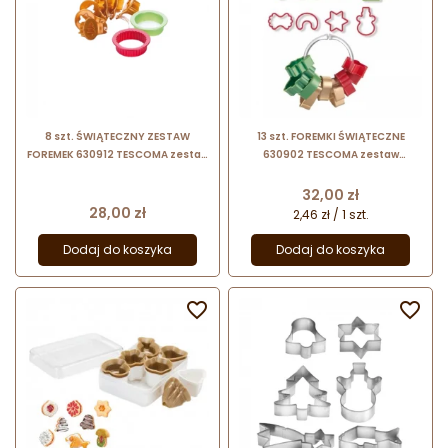
8 szt. ŚWIĄTECZNY ZESTAW
13 szt. FOREMKI ŚWIĄTECZNE
FOREMEK 630912 TESCOMA zestaw
630902 TESCOMA zestaw
do wypieku bożonarodzeniowych
bożonarodzeniowych foremek do
ciasteczek z nadzieniem
wykrawania
Cena
32,00 zł
Cena
28,00 zł
2,46 zł / 1 szt.
Dodaj do koszyka
Dodaj do koszyka

