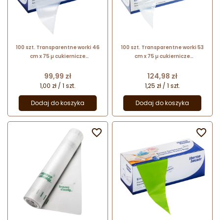
100 szt. Transparentne worki 46
100 szt. Transparentne worki 53
cm x 75 µ cukiernicze
cm x 75 µ cukiernicze
jednorazowe 17030
jednorazowe 17031 Thermohauser
Thermohauser
Cena
Cena
99,99 zł
124,98 zł
1,00 zł / 1 szt.
1,25 zł / 1 szt.
Dodaj do koszyka
Dodaj do koszyka

