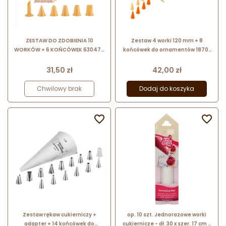
ZESTAW DO ZDOBIENIA 10
Zestaw 4 worki 120 mm + 8
WORKÓW + 6 KOŃCÓWEK 630470
końcówek do ornamentów 18701
TESCOMA uniwersalny zestaw do
Thermohauser
dekorowania i nadziewania
Cena
Cena
31,50 zł
42,00 zł
Chwilowy brak
Dodaj do koszyka


Zestaw rękaw cukierniczy +
op. 10 szt. Jednorazowe worki
adapter + 14 końcówek do
cukiernicze - dł. 30 x szer. 17 cm -