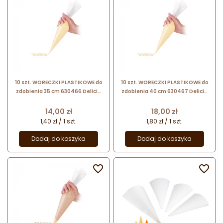
10 szt. WORECZKI PLASTIKOWE do
10 szt. WORECZKI PLASTIKOWE do
zdobienia 35 cm 630466 Delicia
zdobienia 40 cm 630467 Delicia
Tescoma
Tescoma
Cena
Cena
14,00 zł
18,00 zł
1,40 zł / 1 szt.
1,80 zł / 1 szt.
Dodaj do koszyka
Dodaj do koszyka

