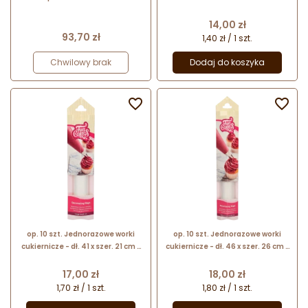
dekoracji 31841 Thermohauser
transparentne rękawy z
antypoślizgowego tworzywa
Cena
14,00 zł
Cena
93,70 zł
1,40 zł / 1 szt.
Chwilowy brak
Dodaj do koszyka


op. 10 szt. Jednorazowe worki
op. 10 szt. Jednorazowe worki
cukiernicze - dł. 41 x szer. 21 cm -
cukiernicze - dł. 46 x szer. 26 cm -
transparentne rękawy z
transparentne rękawy z
antypoślizgowego tworzywa
antypoślizgowego tworzywa
Cena
Cena
17,00 zł
18,00 zł
1,70 zł / 1 szt.
1,80 zł / 1 szt.