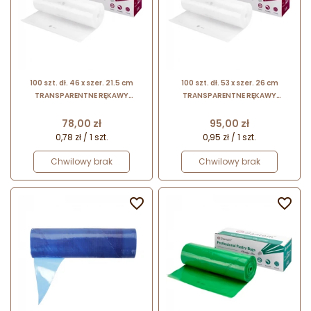
100 szt. dł. 46 x szer. 21.5 cm
100 szt. dł. 53 x szer. 26 cm
TRANSPARENTNE RĘKAWY
TRANSPARENTNE RĘKAWY
CUKIERNICZE 18'' DANTOM
CUKIERNICZE 21'' DANTOM
jednorazowe worki do
jednorazowe worki do
Cena
Cena
78,00 zł
95,00 zł
szprycowania - grubość 72 μm
szprycowania - grubość 72 μm
0,78 zł / 1 szt.
0,95 zł / 1 szt.
Chwilowy brak
Chwilowy brak

