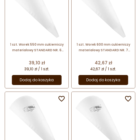
1 szt. Worek 550 mm cukierniczy
1 szt. Worek 600 mm cukierniczy
materiałowy STANDARD NR. 6
materiałowy STANDARD NR. 7
14060 Thermohauser
14070 Thermohauser
Cena
Cena
39,10 zł
42,67 zł
39,10 zł / 1 szt.
42,67 zł / 1 szt.
Dodaj do koszyka
Dodaj do koszyka

