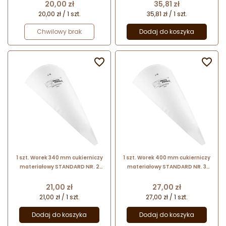
Cena
Cena
20,00 zł
35,81 zł
20,00 zł / 1 szt.
35,81 zł / 1 szt.
Chwilowy brak
Dodaj do koszyka


1 szt. Worek 340 mm cukierniczy
1 szt. Worek 400 mm cukierniczy
materiałowy STANDARD NR. 2
materiałowy STANDARD NR. 3
13027 Thermohauser
13037 Thermohauser
Cena
Cena
21,00 zł
27,00 zł
21,00 zł / 1 szt.
27,00 zł / 1 szt.
Dodaj do koszyka
Dodaj do koszyka