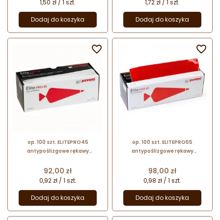
1,50 zł / 1 szt.
1,72 zł / 1 szt.
Dodaj do koszyka
Dodaj do koszyka


op. 100 szt. ELITEPRO45
op. 100 szt. ELITEPRO55
antypoślizgowe rękawy
antypoślizgowe rękawy
cukiernicze - 460 x 280 mm -
cukiernicze - 540 x 320 mm -
Pavoni Italia - czerwone
Pavoni Italia - czerwone
Cena
Cena
92,00 zł
98,00 zł
jednorazowe worki na rolce
jednorazowe worki na rolce
0,92 zł / 1 szt.
0,98 zł / 1 szt.
Dodaj do koszyka
Dodaj do koszyka