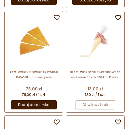
Dodaj do koszyka
Dodaj do koszyka


1 szt. WOREK POWERFLEX PW050
10 szt. WORECZKI PLASTIKOWE do
PAVONI gumowy rękaw
zdobienia 30 cm 630465 Delicia
cukierniczy o długości 500 mm
Tescoma
Cena
Cena
78,00 zł
13,00 zł
78,00 zł / 1 szt.
1,30 zł / 1 szt.
Dodaj do koszyka
Chwilowy brak

