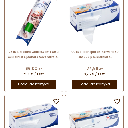
26 szt. Zielone worki 53 cm x 80 µ
100 szt. Transparentne worki 30
cukiernicze jednorazowe na rolce
cm x 75 µ cukiernicze
31256 Thermohauser
jednorazowe 17029
Thermohauser
Cena
Cena
66,00 zł
74,99 zł
2,54 zł / 1 szt.
0,75 zł / 1 szt.
Dodaj do koszyka
Dodaj do koszyka

