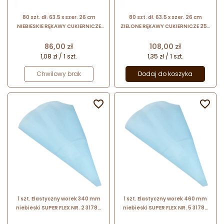
80 szt. dł. 63.5 x szer. 26 cm
80 szt. dł. 63.5 x szer. 26 cm
NIEBIESKIE RĘKAWY CUKIERNICZE
ZIELONE RĘKAWY CUKIERNICZE 25''
25'' DANTOM jednorazowe worki
DANTOM jednorazowe worki do
do szprycowania - grubość 72 μm
szprycowania - grubość 72 μm
Cena
Cena
86,00 zł
108,00 zł
1,08 zł / 1 szt.
1,35 zł / 1 szt.
Chwilowy brak
Dodaj do koszyka


1 szt. Elastyczny worek 340 mm
1 szt. Elastyczny worek 460 mm
niebieski SUPER FLEX NR. 2 31784
niebieski SUPER FLEX NR. 5 31785
Thermohauser
Thermohauser