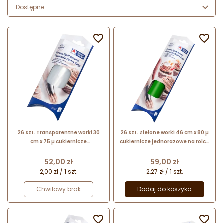
Dostępne


26 szt. Transparentne worki 30
26 szt. Zielone worki 46 cm x 80 µ
cm x 75 µ cukiernicze
cukiernicze jednorazowe na rolce
jednorazowe 31241
31255 Thermohauser
Thermohauser
Cena
Cena
52,00 zł
59,00 zł
2,00 zł / 1 szt.
2,27 zł / 1 szt.
Chwilowy brak
Dodaj do koszyka

