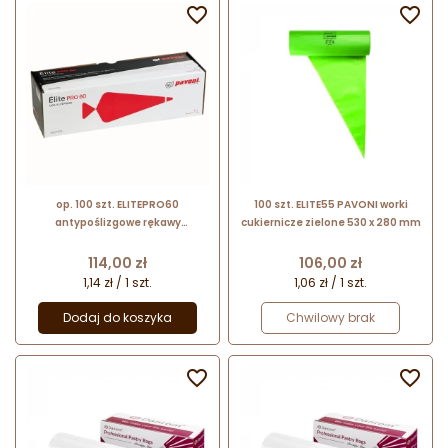


op. 100 szt. ELITEPRO60
100 szt. ELITE55 PAVONI worki
antypoślizgowe rękawy
cukiernicze zielone 530 x 280 mm
cukiernicze - 600 x 390 mm -
Pavoni Italia - czerwone
Cena
Cena
114,00 zł
106,00 zł
jednorazowe worki na rolce
1,14 zł / 1 szt.
1,06 zł / 1 szt.
Dodaj do koszyka
Chwilowy brak

