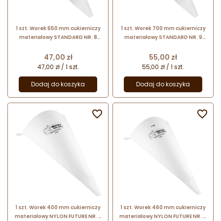
1 szt. Worek 650 mm cukierniczy
1 szt. Worek 700 mm cukierniczy
materiałowy STANDARD NR. 8
materiałowy STANDARD NR. 9
14080 Thermohauser
14090 Thermohauser
Cena
Cena
47,00 zł
55,00 zł
47,00 zł / 1 szt.
55,00 zł / 1 szt.
Dodaj do koszyka
Dodaj do koszyka


1 szt. Worek 400 mm cukierniczy
1 szt. Worek 460 mm cukierniczy
materiałowy NYLON FUTURE NR. 3
materiałowy NYLON FUTURE NR. 4