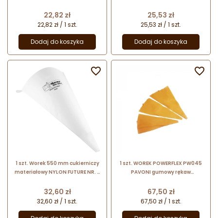
16033 Thermohauser
16043 Thermohauser
Cena
Cena
22,82 zł
25,53 zł
22,82 zł / 1 szt.
25,53 zł / 1 szt.
Dodaj do koszyka
Dodaj do koszyka


1 szt. Worek 550 mm cukierniczy
1 szt. WOREK POWERFLEX PW045
materiałowy NYLON FUTURE NR. 6
PAVONI gumowy rękaw
16063 Thermohauser
cukierniczy o długości 450 mm
Cena
Cena
32,60 zł
67,50 zł
32,60 zł / 1 szt.
67,50 zł / 1 szt.