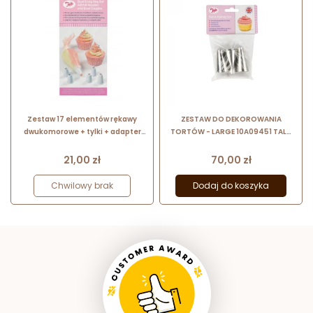
Zestaw 17 elementów rękawy
ZESTAW DO DEKOROWANIA
dwukomorowe + tylki + adapter
TORTÓW - LARGE 10A09451 TALA
10A11229 Tala
rękaw cukierniczy wielorazowego
użytku + 3 końcówki do dekoracji
Cena
Cena
21,00 zł
70,00 zł
Chwilowy brak
Dodaj do koszyka