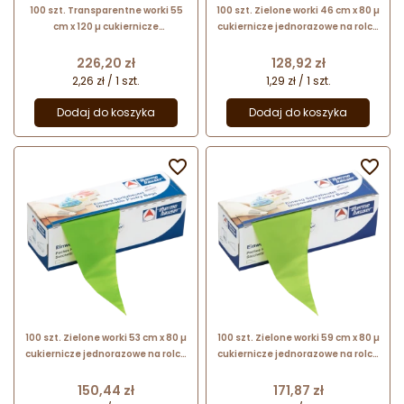
100 szt. Transparentne worki 55
100 szt. Zielone worki 46 cm x 80 µ
cm x 120 µ cukiernicze
cukiernicze jednorazowe na rolce
jednorazowe 47300
17645 Thermohauser
Thermohauser
Cena
Cena
226,20 zł
128,92 zł
2,26 zł / 1 szt.
1,29 zł / 1 szt.
Dodaj do koszyka
Dodaj do koszyka


100 szt. Zielone worki 53 cm x 80 µ
100 szt. Zielone worki 59 cm x 80 µ
cukiernicze jednorazowe na rolce
cukiernicze jednorazowe na rolce
17646 Thermohauser
17647 Thermohauser
Cena
Cena
150,44 zł
171,87 zł