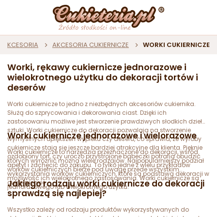
 I AKCESORIA
AKCESORIA CUKIERNICZE
WORKI CUKIERNICZE
Worki, rękawy cukiernicze jednorazowe i
wielokrotnego użytku do dekoracji tortów i
deserów
Worki cukiernicze to jedno z niezbędnych akcesoriów cukiernika.
Służą do szprycowania i dekorowania ciast. Dzięki ich
zastosowaniu możliwe jest stworzenie prawdziwych słodkich dzieł
sztuki. Worki cukiernicze do dekoracji pozwalają na stworzenie
Worki cukiernicze jednorazowe i wielorazowe
wymyślnych upiększeń wypieku czy deseru, co sprawia, że wyroby
cukiernicze stają się jeszcze bardziej atrakcyjne dla klienta. Pięknie
Worki cukiernicze to narzędzia przeznaczone do dekoracji, wśród
ozdobiony tort, czy uroczo przystrojone babeczki potrafią obudzić
których wyróżnić można wiele rodzajów. Najpopularniejszy podział
apetyt i zachęcić do zakupu. To tylko jedne z wielu przykładów
worków cukierniczych bierze pod uwagę przede wszystkim
wykorzystania worków cukierniczych, które są podstawą dekoracji w
możliwość ich wielokrotnego zastosowania. Worki cukiernicze są
Jakiego rodzaju worki cukiernicze do dekoracji
cukiernictwie.
jednorazowego lub wielokrotnego użytku.
sprawdzą się najlepiej?
Wszystko zależy od rodzaju produktów wykorzystywanych do