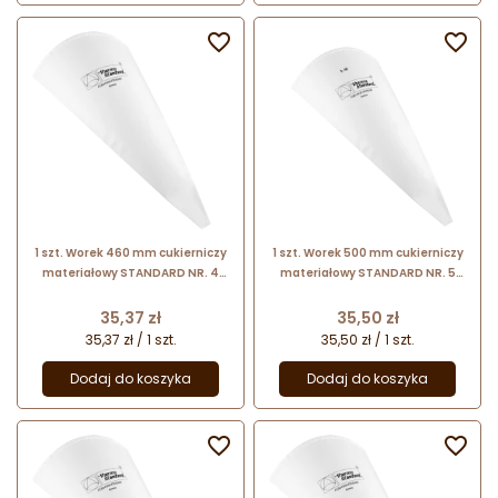


1 szt. Worek 460 mm cukierniczy
1 szt. Worek 500 mm cukierniczy
materiałowy STANDARD NR. 4
materiałowy STANDARD NR. 5
13047 Thermohauser
13057 Thermohauser
Cena
Cena
35,37 zł
35,50 zł
35,37 zł / 1 szt.
35,50 zł / 1 szt.
Dodaj do koszyka
Dodaj do koszyka

