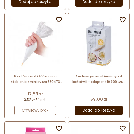
Dodaj do koszyka
Dodaj do koszyka


5 szt. Woreczki 300 mm do
Zestaw rękaw cukierniczy + 4
zdobienia z mini dyszą 630473
końcówki + adapter 410 909 EASY
DELICIA Tescoma
BAKING Birkmann
Cena
17,59 zł
Cena
59,00 zł
3,52 zł / 1 szt.
Chwilowy brak
Dodaj do koszyka

