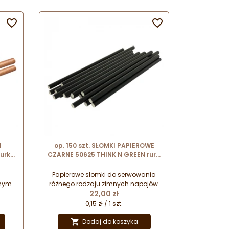


I
op. 150 szt. SŁOMKI PAPIEROWE
urki
CZARNE 50625 THINK N GREEN rurki
 dł.
do zimnych napojów - śr. 7 x dł.
230 mm
Papierowe słomki do serwowania
znym
różnego rodzaju zimnych napojów.
Cena
do
Do serwowania lemoniady, herbat
22,00 zł
z
mrożonych, frappe itp.
0,15 zł / 1 szt.
Dodaj do koszyka
