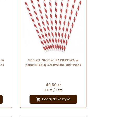
A w
500 szt. Słomka PAPIEROWA w
ack
paski BIAŁO/CZERWONE Uni-Pack
Cena
49,50 zł
0,10 zł / 1 szt.
Dodaj do koszyka
