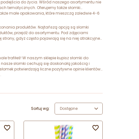
go podejścia do życia. Wśród naszego asortymentu nie
zach tematycznych. Oferujemy także słomki
 także małe opakowania, które mieszczą zaledwie 4-6
konania produktów. Najtańszą opcją są słomki
duktów, przejdź do asortymentu. Pod zdjęciami
rony, gdyż często pojawiają się na niej atrakcyjne
le trafiłeś! W naszym sklepie kupisz słomki do
o nasze słomki cechują się doskonałą jakością i
słomek potwierdzają liczne pozytywne opinie klientów.
i.
Sortuj wg:
Dostępne

