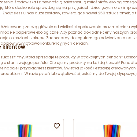
czyszczenia środowiska i z pewnością zainteresują miłośników ekologiczne
ą, które doskonale sprawdzą się na przyjęciach dziecięcych oraz impre
. Znajdziesz u nas duże zestawy, zawierające nawet 250 sztuk słomek, a
óżnicowane, zależą głównie od wielkości opakowania oraz materiału wy
za modele papierowe ekologiczne. Aby poznać dokładne ceny naszych pro
cje o kosztach zakupu. Zachęcamy do regularnego odwiedzania naszej st
napojów w wyjątkowo konkurencyjnych cenach.
e klientów
kasz firmy, która sprzedaje te produkty w atrakcyjnych cenach? Doskona
się o stan swojego portfela. Oferujemy produkty na każdą kieszeń! Ponadt
 napoje i przyciągniesz klientów. Świetną jakość i estetykę oferowanych 
roduktami. W razie pytań lub wątpliwości jesteśmy do Twojej dyspozycj
