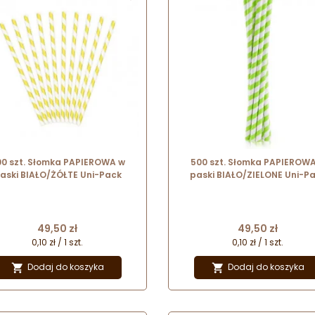
0 szt. Słomka PAPIEROWA w
500 szt. Słomka PAPIEROW
aski BIAŁO/ŻÓŁTE Uni-Pack
paski BIAŁO/ZIELONE Uni-P
Cena
Cena
49,50 zł
49,50 zł
0,10 zł / 1 szt.
0,10 zł / 1 szt.
Dodaj do koszyka
Dodaj do koszyka

