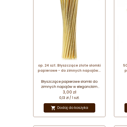
op. 24 szt. Błyszczące złote słomki
50
papierowe - do zimnych napojów -
p
śr. 6 mm x dł. 197 mm - GoDan
Błyszczące papierowe słomki do
zimnych napojów w eleganckim
Cena
złotym kolorze. Idealne do
3,00 zł
serwowania napojów na imprezach
0,13 zł / 1 szt.
w stylu Glamour.
Dodaj do koszyka
