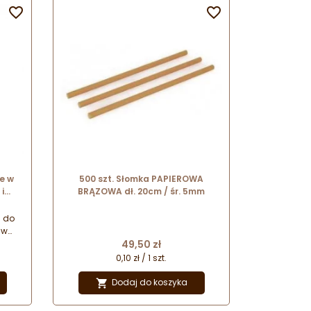


e w
500 szt. Słomka PAPIEROWA
i
BRĄZOWA dł. 20cm / śr. 5mm
 dł.
i do
 w
Cena
cie
49,50 zł
-
0,10 zł / 1 szt.
ą na
w.
Dodaj do koszyka

w