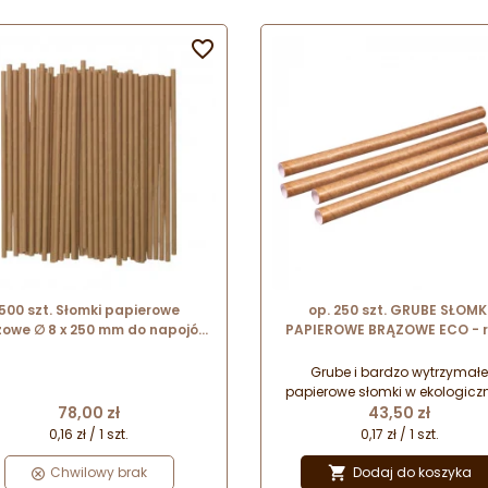

500 szt. Słomki papierowe
op. 250 szt. GRUBE SŁOMK
owe ∅ 8 x 250 mm do napojów
PAPIEROWE BRĄZOWE ECO - r
zimnych
do zimnych napojów - śr. 12 x
200 mm
Grube i bardzo wytrzymałe
papierowe słomki w ekologic
Cena
Cena
brązowym kolorze - idealne 
43,50 zł
78,00 zł
serwowania Bubble Tea ora
0,17 zł / 1 szt.
0,16 zł / 1 szt.
Granity.
Dodaj do koszyka
Chwilowy brak
