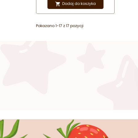
smak serwowanych napojów.
Dodaj do koszyka

Idealne do lemoniady i kaw
mrożonych.
Pokazano 1-17 z 17 pozycji