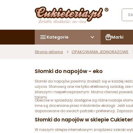
Kategorie
Marki
Strona główna
OPAKOWANIA JEDNORAZOWE
Słomki do napojów - eko
Słomki do napojów powinny znaleźć się w każdej restau
użycia. Stanowią one nie tylko efektowną ozdobę, ale 
starszym i niepełnosprawnym. Można również powiedzi
falami.
Obecnie w sprzedaży dostępne są różne rodzaje słome
inne są doceniane przez miłośników ekologii. Jeśli szu
dopasowane do swoich potrzeb i preferencji. Zapras
Słomki do napojów w sklepie Cukieter
W naszym sklepie internetowym znajdziesz szeroki wy