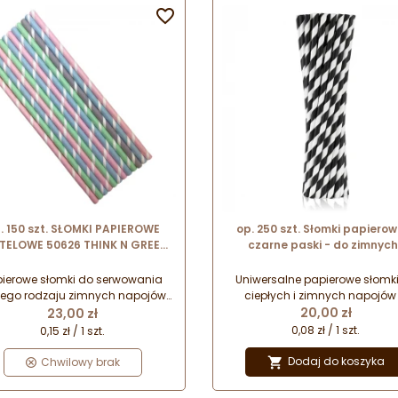

. 150 szt. SŁOMKI PAPIEROWE
op. 250 szt. Słomki papierow
TELOWE 50626 THINK N GREEN
czarne paski - do zimnych 
ki do zimnych napojów - śr. 8 x
ciepłych napojów -
dł. 230 mm
biodegradowalne - śr. 6 mm x
pierowe słomki do serwowania
Uniwersalne papierowe słomk
197 mm - GoDan
nego rodzaju zimnych napojów.
ciepłych i zimnych napojów
Cena
Cena
serwowania lemoniady, herbat
czarno-białe paski. Całkowi
20,00 zł
23,00 zł
mrożonych, frappe itp.
bezpieczne dla środowiska 
0,08 zł / 1 szt.
0,15 zł / 1 szt.
biodegradowalne. Nie wpływaj
smak serwowanych napojó
Dodaj do koszyka
Chwilowy brak

Idealne do lemoniady i ka
mrożonych.