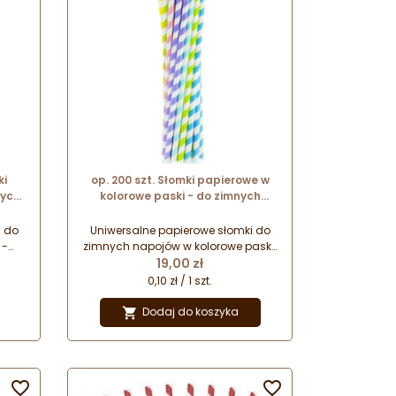
ki
op. 200 szt. Słomki papierowe w
łych
kolorowe paski - do zimnych
śr. 8
napojów - biodegradowalne - śr. 8
mm x dł. 252 mm - GoDan
i do
Uniwersalne papierowe słomki do
 -
zimnych napojów w kolorowe paski.
Cena
cie
Całkowicie bezpieczne dla
19,00 zł
-
środowiska - biodegradowalne. Nie
0,10 zł / 1 szt.
ą na
wpływają na smak serwowanych
w.
napojów. Idealne do lemoniady i
Dodaj do koszyka

kaw mrożonych.

