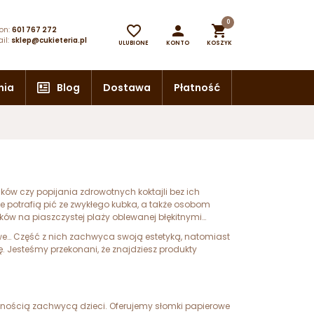
0



on:
601 767 272
il:
sklep@cukieteria.pl
ULUBIONE
KONTO
KOSZYK
nia
Blog
Dostawa
Płatność
ków czy popijania zdrowotnych koktajli bez ich
ie potrafią pić ze zwykłego kubka, a także osobom
ów na piaszczystej plaży oblewanej błękitnymi
we… Część z nich zachwyca swoją estetyką, natomiast
ę. Jesteśmy przekonani, że znajdziesz produkty
wnością zachwycą dzieci. Oferujemy słomki papierowe