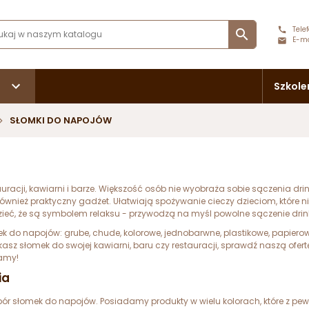
Telef

E-ma
Szkole
SŁOMKI DO NAPOJÓW
racji, kawiarni i barze. Większość osób nie wyobraża sobie sączenia drin
również praktyczny gadżet. Ułatwiają spożywanie cieczy dzieciom, które n
eć, że są symbolem relaksu - przywodzą na myśl powolne sączenie drink
k do napojów: grube, chude, kolorowe, jednobarwne, plastikowe, papiero
kasz słomek do swojej kawiarni, baru czy restauracji, sprawdź naszą ofert
zamy!
ia
bór słomek do napojów. Posiadamy produkty w wielu kolorach, które z pe