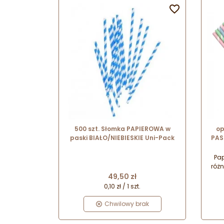

500 szt. Słomka PAPIEROWA w
op
paski BIAŁO/NIEBIESKIE Uni-Pack
PAS
rur
Pa
róż
Cena
Do 
49,50 zł
0,10 zł / 1 szt.
Chwilowy brak