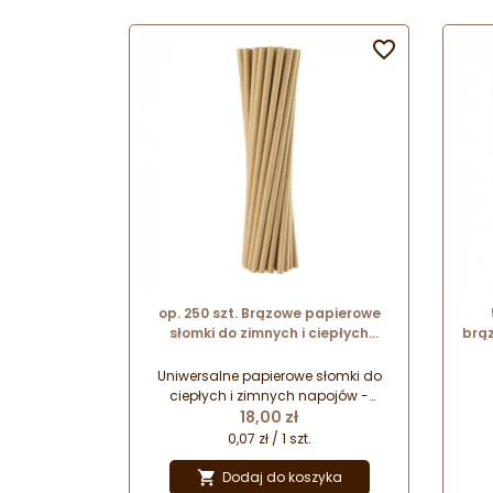

op. 250 szt. Brązowe papierowe
słomki do zimnych i ciepłych
brąz
napojów - biodegradowalne - śr. 6
mm x dł. 197 mm - GoDan
Uniwersalne papierowe słomki do
ciepłych i zimnych napojów -
Cena
brązowe. Całkowicie bezpieczne dla
18,00 zł
środowiska - biodegradowalne. Nie
0,07 zł / 1 szt.
wpływają na smak serwowanych
napojów. Idealne do lemoniady i
Dodaj do koszyka
