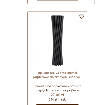
kaw mrożonych.

op. 200 szt. Czarne słomki
papierowe do zimnych i ciepłych
napojów - biodegradowalne - śr. 8
mm x dł. 250 mm - GoDan
Uniwersalne papierowe słomki do
ciepłych i zimnych napojów w
Cena
kolorze czarnym. Całkowicie
27,00 zł
bezpieczne dla środowiska -
0,14 zł / 1 szt.
biodegradowalne. Nie wpływają na