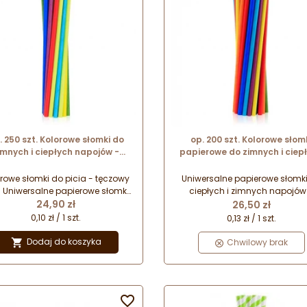
. 250 szt. Kolorowe słomki do
op. 200 szt. Kolorowe słom
imnych i ciepłych napojów -
papierowe do zimnych i ciep
degradowalne - tęczowy mix -
napojów - biodegradowalne - 
. 6 mm x dł. 197 mm - GoDan
mm x dł. 252 mm - GoDan
rowe słomki do picia - tęczowy
Uniwersalne papierowe słomk
. Uniwersalne papierowe słomki
ciepłych i zimnych napojów
Cena
Cena
 ciepłych i zimnych napojów.
24,90 zł
tęczowy mix kolorów. Całkowi
26,50 zł
Całkowicie bezpieczne dla
bezpieczne dla środowiska 
0,10 zł / 1 szt.
0,13 zł / 1 szt.
owiska - biodegradowalne. Nie
biodegradowalne. Nie wpływaj
ływają na smak serwowanych
smak serwowanych napojó
Dodaj do koszyka

Chwilowy brak
pojów. Idealne do lemoniady i
Idealne do shakeów i kaw
kaw mrożonych.
mrożonych.
