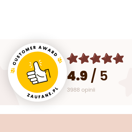
4.9
/
5
3988 opinii