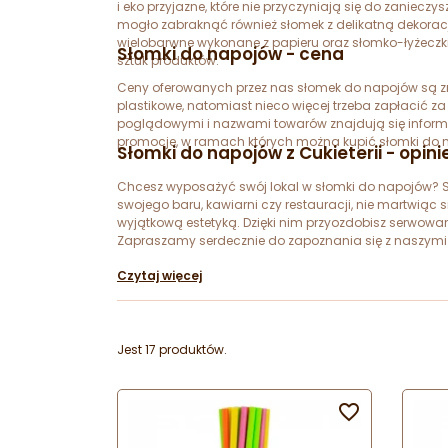
i eko przyjazne, które nie przyczyniają się do zanie
mogło zabraknąć również słomek z delikatną dekoracj
wielobarwne wykonane z papieru oraz słomko-łyżeczki
Słomki do napojów - cena
sztuk produktów.
Ceny oferowanych przez nas słomek do napojów są zr
plastikowe, natomiast nieco więcej trzeba zapłacić 
poglądowymi i nazwami towarów znajdują się informa
promocje, w ramach których można kupić słomki do 
Słomki do napojów z Cukieterii - opini
Chcesz wyposażyć swój lokal w słomki do napojów? Szu
swojego baru, kawiarni czy restauracji, nie martwiąc 
wyjątkową estetyką. Dzięki nim przyozdobisz serwowane
Zapraszamy serdecznie do zapoznania się z naszymi p
Czytaj więcej
Jest 17 produktów.
