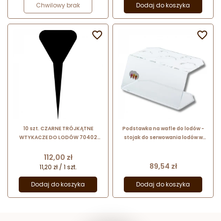
Chwilowy brak
Dodaj do koszyka


10 szt. CZARNE TRÓJKĄTNE
Podstawka na wafle do lodów -
WTYKACZE DO LODÓW 70402
stojak do serwowania lodów w
SEMPRE – plakietki do opisywania
waflu - 5 otworów- transparentna
smaków lodów w witrynie
pleksi
Cena
112,00 zł
Cena
89,54 zł
11,20 zł / 1 szt.
Dodaj do koszyka
Dodaj do koszyka