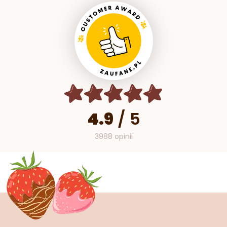
4.9
/
5
3988 opinii