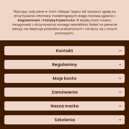
Wpisując swój adres e-mail i klikając "zapisz się" wyrażasz zgodę na
otrzymywanie informacji marketingowych drogą mailową zgodnie z
Regulaminem
i
Polityką Prywatności
. W każdej chwili możesz
zrezygnować z otrzymywania naszego newslettera. Rabat na pierwsze
zakupy nie obejmuje produktów przecenionych i nie łączy się z innymi
promocjami.
Kontakt
O nas
Dane kontaktowe
Regulaminy
Często zadawane pytania
Regulamin sklepu
Sklep stacjonarny
Polityka prywatności
Moje konto
Formularz kontaktowy
Polityka cookies
Załóż konto
Blog
Polityka reklamacji
Zamówienia
Moje dane
Polityka zwrotów
Historia zamówień
e-mail:
Sposoby dostawy
sklep@cukieteria.pl
Dostępność cyfrowa
Lista ulubionych
telefon:
Metody płatności
Nasza marka
601 767 272
Moje rabaty
Dane do przelewu
Sempre Group
Formularz
reklamacji
Trio Gelato
Szkolenia
Formularz
zwrotu
CDN
Warsaw
Academy of Pastry Arts