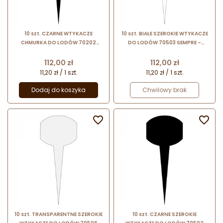
10 szt. CZARNE WTYKACZE
10 szt. BIAŁE SZEROKIE WTYKACZE
CHMURKA DO LODÓW 70202
DO LODÓW 70503 SEMPRE –
SEMPRE – plakietki do opisywania
plakietki do opisywania smaków
smaków lodów w witrynie
lodów w witrynie
Cena
Cena
112,00 zł
112,00 zł
11,20 zł / 1 szt.
11,20 zł / 1 szt.
Dodaj do koszyka
Chwilowy brak


10 szt. TRANSPARENTNE SZEROKIE
10 szt. CZARNE SZEROKIE