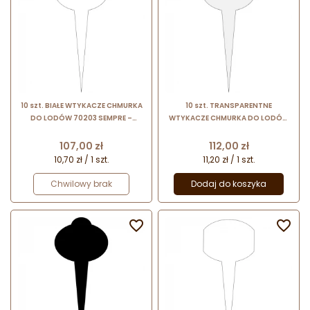
10 szt. BIAŁE WTYKACZE CHMURKA
10 szt. TRANSPARENTNE
DO LODÓW 70203 SEMPRE –
WTYKACZE CHMURKA DO LODÓW
plakietki do opisywania smaków
70206 SEMPRE – plakietki do
lodów w witrynie
opisywania smaków lodów w
Cena
Cena
107,00 zł
112,00 zł
witrynie
10,70 zł / 1 szt.
11,20 zł / 1 szt.
Chwilowy brak
Dodaj do koszyka

