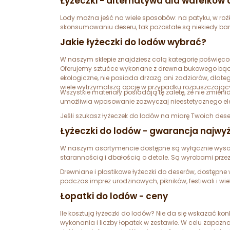
Łyżeczki - alternatywa dla wafelków
Lody można jeść na wiele sposobów: na patyku, w rożk
skonsumowaniu deseru, tak pozostałe są niekiedy bard
Jakie łyżeczki do lodów wybrać?
W naszym sklepie znajdziesz całą kategorię poświęco
Oferujemy sztućce wykonane z drewna bukowego bądź 
ekologiczne, nie posiada drzazg ani zadziorów, dlat
wiele wytrzymalszą opcję w przypadku rozpuszczający
Wszystkie materiały posiadają tę zaletę, że nie zmie
umożliwia wpasowanie zazwyczaj nieestetycznego el
Jeśli szukasz łyżeczek do lodów na miarę Twoich deser
Łyżeczki do lodów - gwarancja najwyż
W naszym asortymencie dostępne są wyłącznie wysoki
starannością i dbałością o detale. Są wyrobami prz
Drewniane i plastikowe łyżeczki do deserów, dostępn
podczas imprez urodzinowych, pikników, festiwali i wi
Łopatki do lodów - ceny
Ile kosztują łyżeczki do lodów? Nie da się wskazać ko
wykonania i liczby łopatek w zestawie. W celu zapoz