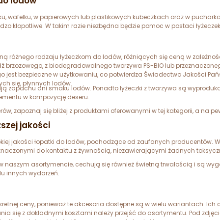
 do lodów
u, wafelku, w papierowych lub plastikowych kubeczkach oraz w pucharkach.
zo kłopotliwe. W takim razie niezbędna będzie pomoc w postaci łyżeczek.
ną różnego rodzaju łyżeczkom do lodów, różniących się ceną w zależnoś
brzozowego, z biodegradowalnego tworzywa PS-BIO lub przeznaczonego 
ego jest bezpieczne w użytkowaniu, co potwierdza Świadectwo Jakości Pa
ch się, płynnych lodów.
niają zapachu ani smaku lodów. Ponadto łyżeczki z tworzywa są wyproduk
ementu w kompozycję deseru.
ów, zapoznaj się bliżej z produktami oferowanymi w tej kategorii, a na pe
szej jakości
ej jakości łopatki do lodów, pochodzące od zaufanych producentów. Ws
eznaczonymi do kontaktu z żywnością, niezawierającymi żadnych toksyc
e w naszym asortymencie, cechują się również świetną trwałością i są w
elu innych wydarzeń.
nkretnej ceny, ponieważ te akcesoria dostępne są w wielu wariantach. Ic
nania się z dokładnymi kosztami należy przejść do asortymentu. Pod zdj