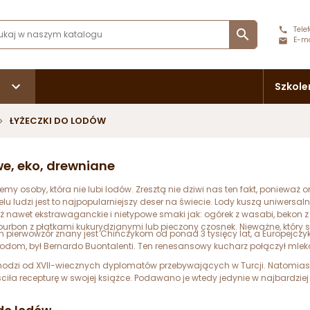
Telef

E-ma
Szkole
ŁYŻECZKI DO LODÓW
owe, eko, drewniane
y osoby, która nie lubi lodów. Zresztą nie dziwi nas ten fakt, ponieważ 
lu ludzi jest to najpopularniejszy deser na świecie. Lody kuszą uniwersa
ż nawet ekstrawaganckie i nietypowe smaki jak: ogórek z wasabi, bekon 
bourbon z płatkami kukurydzianymi lub pieczony czosnek. Nieważne, który
h pierwowzór znany jest Chińczykom od ponad 3 tysięcy lat, a Europejczy
lodom, był Bernardo Buontalenti. Ten renesansowy kucharz połączył mle
odzi od XVII-wiecznych dyplomatów przebywających w Turcji. Natomias
iła recepturę w swojej książce. Podawano je wtedy jedynie w najbardziej 