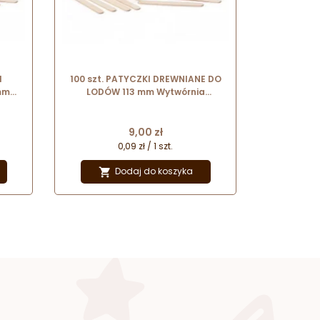
I
100 szt. PATYCZKI DREWNIANE DO
mm
LODÓW 113 mm Wytwórnia
Patyczków
Cena
9,00 zł
0,09 zł / 1 szt.
Dodaj do koszyka
