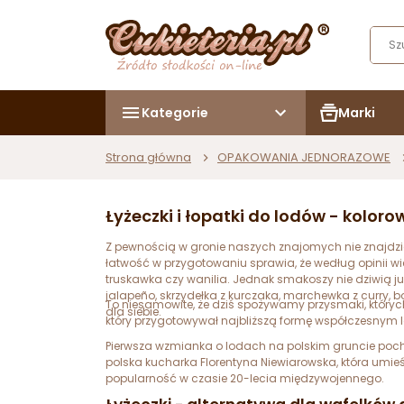
Kategorie
Marki
Strona główna
OPAKOWANIA JEDNORAZOWE
Łyżeczki i łopatki do lodów - kolor
Z pewnością w gronie naszych znajomych nie znajdziem
łatwość w przygotowaniu sprawia, że według opinii wie
truskawka czy wanilia. Jednak smakoszy nie dziwią ju
jalapeño, skrzydełka z kurczaka, marchewka z curry, 
To niesamowite, że dziś spożywamy przysmaki, któryc
dla siebie.
który przygotowywał najbliższą formę współczesnym 
Pierwsza wzmianka o lodach na polskim gruncie poch
polska kucharka Florentyna Niewiarowska, która umieśc
popularność w czasie 20-lecia międzywojennego.