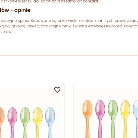
plastikowe łyżeczki do lodów zapraszamy do kontaktu.
dów - opinie
elacyjne opinie. Kupowane są przez wielu klientów, m.in. tych prowadzą
ą wyjątkową jakość, atrakcyjne ceny, świetną estetykę i trwałość. Ponad
eserów.
