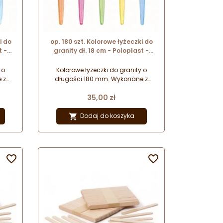
i do
op. 180 szt. Kolorowe łyżeczki do
t -
granity dł. 18 cm - Poloplast -
zywa
jednorazowe łyżeczki z tworzywa
do recyklingu
 o
Kolorowe łyżeczki do granity o
 z
długości 180 mm. Wykonane z
do
tworzywa przeznaczonego do
Cena
ki do
recyklingu! Jednorazowe łyżeczki do
35,00 zł
ą
lodów i deserów. Wykazują
ratur
odporność na działanie temperatur
Dodaj do koszyka

0°C.
w zakresie od (-) 18°C do (+) 40°C.

