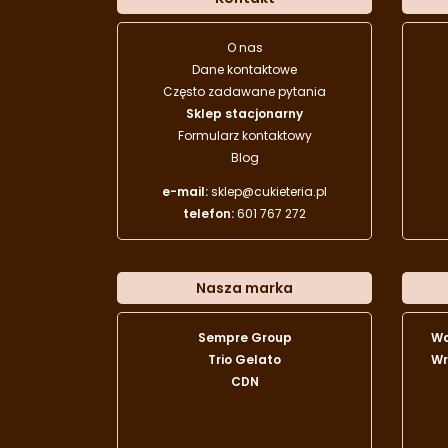
O nas
Dane kontaktowe
Często zadawane pytania
Sklep stacjonarny
Formularz kontaktowy
Blog
e-mail:
sklep@cukieteria.pl
telefon:
601 767 272
Nasza marka
Sempre Group
W
Trio Gelato
Wr
CDN