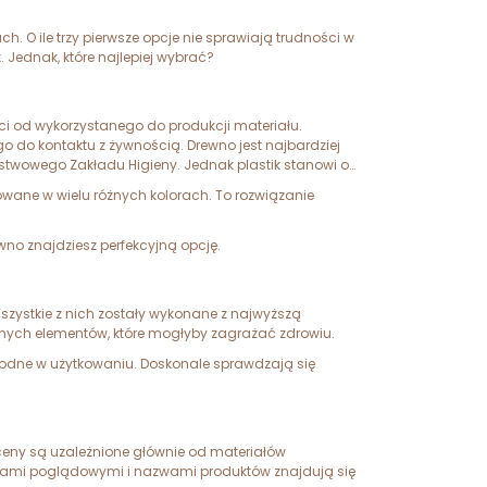
 O ile trzy pierwsze opcje nie sprawiają trudności w
 Jednak, które najlepiej wybrać?
ci od wykorzystanego do produkcji materiału.
do kontaktu z żywnością. Drewno jest najbardziej
ństwowego Zakładu Higieny. Jednak plastik stanowi o
owane w wielu różnych kolorach. To rozwiązanie
wno znajdziesz perfekcyjną opcję.
zystkie z nich zostały wykonane z najwyższą
znych elementów, które mogłyby zagrażać zdrowiu.
ygodne w użytkowaniu. Doskonale sprawdzają się
h ceny są uzależnione głównie od materiałów
ęciami poglądowymi i nazwami produktów znajdują się