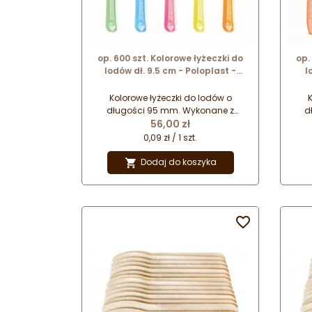
op. 600 szt. Kolorowe łyżeczki do
op.
lodów dł. 9.5 cm - Poloplast -
l
jednorazowe łyżeczki z tworzywa
jed
do recyklingu - op. 1 kg
Kolorowe łyżeczki do lodów o
K
długości 95 mm. Wykonane z
d
Cena
tworzywa przeznaczonego do
56,00 zł
t
recyklingu! Jednorazowe łyżeczki do
recy
0,09 zł / 1 szt.
lodów i deserów. Wykazują
odporność na działanie temperatur
odpo
Dodaj do koszyka

w zakresie od (-) 18°C do (+) 40°C.
w z
