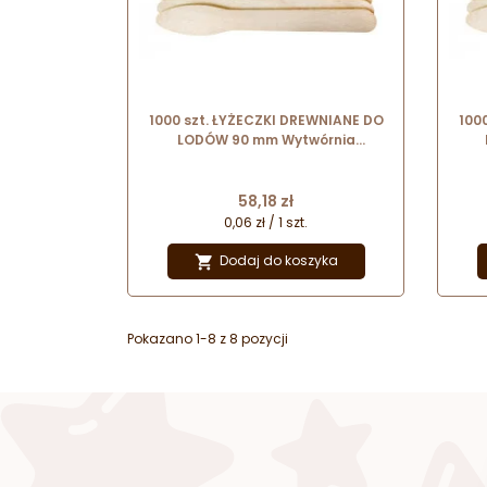
1000 szt. ŁYŻECZKI DREWNIANE DO
100
LODÓW 90 mm Wytwórnia
Patyczków
Cena
58,18 zł
0,06 zł / 1 szt.
Dodaj do koszyka

Pokazano 1-8 z 8 pozycji