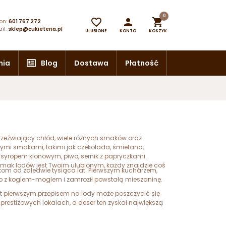
0



on:
601 767 272
il:
sklep@cukieteria.pl
ULUBIONE
KONTO
KOSZYK
nia
Blog
Dostawa
Płatność
orzeźwiający chłód, wiele różnych smaków oraz
lnymi smakami, takimi jak czekolada, śmietana,
z syropem klonowym, piwo, sernik z papryczkami
 smak lodów jest Twoim ulubionym, każdy znajdzie coś
kom od zaledwie tysiąca lat. Pierwszym kucharzem,
ko z koglem-moglem i zamroził powstałą mieszaninę.
t pierwszym przepisem na lody może poszczycić się
prestiżowych lokalach, a deser ten zyskał największą