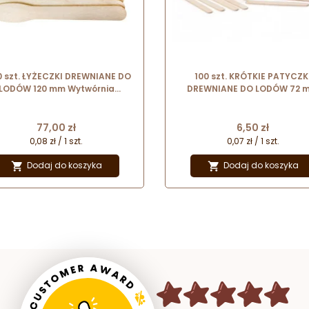
0 szt. ŁYŻECZKI DREWNIANE DO
100 szt. KRÓTKIE PATYCZK
LODÓW 120 mm Wytwórnia
DREWNIANE DO LODÓW 72 
Patyczków
Wytwórnia Patyczków
Cena
Cena
77,00 zł
6,50 zł
0,08 zł / 1 szt.
0,07 zł / 1 szt.
Dodaj do koszyka
Dodaj do koszyka

