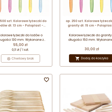
 500 szt. Kolorowe łyżeczki do
op. 250 szt. Kolorowe łyżeczk
odów dł. 13 cm - Poloplast -
granity dł. 15 cm - Poloplas
norazowe łyżeczki z tworzywa
jednorazowe łyżeczki z twor
do recyklingu
do recyklingu
olorowe łyżeczki do lodów o
Kolorowe łyżeczki do granity
ługości 130 mm. Wykonane z
długości 150 mm. Wykonane
Cena
worzywa przeznaczonego do
tworzywa przeznaczonego 
55,00 zł
Cena
klingu! Jednorazowe łyżeczki do
recyklingu! Jednorazowe łyżecz
30,00 zł
0,11 zł / 1 szt.
lodów i deserów. Wykazują
lodów i deserów. Wykazuj
rność na działanie temperatur
odporność na działanie tempe
Dodaj do koszyka
Chwilowy brak

akresie od (-) 18°C do (+) 40°C.
w zakresie od (-) 18°C do (+) 4
