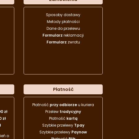
Sposoby dostawy
Metody płatności
Dane do przelewu
Formularz
reklamacji
Formularz
zwrotu
Płatność
Płatność
przy odbiorze
u kuriera
00 zł
Przelew
tradycyjny
0 zł
Płatność
kartą
ł
Szybkie przelewy
Tpay
Szybkie przelewy
Paynow
eń o
Płatność
Blik