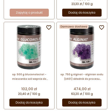
Sosa Ingredients
23,33 zł / 100 g
Zapytaj o produkt
Dodaj do koszyka

Darmowa dostawa

op. 500 g Gluconolactat -
op. 750 g Alginat - alginian sodu
mieszanka soli wapnia do
(E401) składnik do procesu
odwróconej sferyfikacji - nr. kat.
sferyfikacji - nr. kat. 50054 Sosa
50060 Sosa Ingredients
Ingredients
Cena
Cena
102,00 zł
474,00 zł
20,40 zł / 100 g
63,20 zł / 100 g
Dodaj do koszyka
Dodaj do koszyka