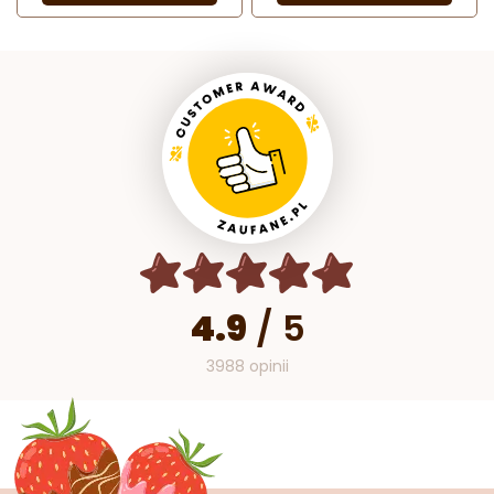
4.9
/
5
3988 opinii