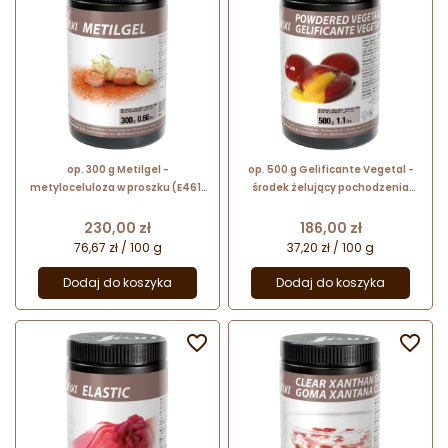
op. 300 g Metilgel -
op. 500 g Gelificante Vegetal -
metyloceluloza w proszku (E461)
środek żelujący pochodzenia
substancja zagęszczająca - nr.
roślinnego - nr. kat. 48648 Sosa
kat. 41395 Sosa Ingredients
Ingredients
Cena
Cena
230,00 zł
186,00 zł
76,67 zł / 100 g
37,20 zł / 100 g
Dodaj do koszyka
Dodaj do koszyka

