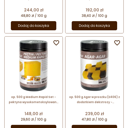
(E440ii) z dodatkiem cukru - nr.
(E440ii) z solami i wapniem - nr.
kat. 41482 Sosa Ingredients
kat. 48667 Sosa Ingredients
Cena
Cena
244,00 zł
192,00 zł
48,80 zł / 100 g
38,40 zł / 100 g
Dodaj do koszyka
Dodaj do koszyka


op. 500 g Medium Rapid Set -
op. 500 g Agar w proszku (E406) z
pektyna wysokometoksylowana
dodatkiem dekstrozy -
(E440i) ze skórek cytrusów - nr.
substancja żelująca - nr. kat.
kat. 56462 Sosa Ingredients
41296 Sosa Ingredients
Cena
Cena
148,00 zł
239,00 zł
29,60 zł / 100 g
47,80 zł / 100 g