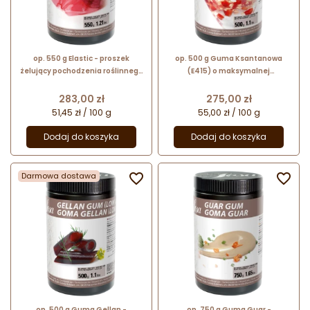
op. 550 g Elastic - proszek
op. 500 g Guma Ksantanowa
żelujący pochodzenia roślinnego
(E415) o maksymalnej
do elastycznych galaretek - nr.
przezroczystości - Goma
kat. 49570 Sosa Ingredients
Xantana Clear - nr. kat. 41385
Cena
Cena
283,00 zł
275,00 zł
Sosa Ingredients
51,45 zł / 100 g
55,00 zł / 100 g
Dodaj do koszyka
Dodaj do koszyka
Darmowa dostawa


op. 500 g Guma Gellan -
op. 750 g Guma Guar -