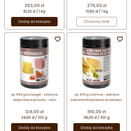
stosowania na gorąco
wodorostów - neutralny smak
Cena
Cena
203,00 zł
279,00 zł
81,20 zł / 1 kg
111,60 zł / 1 kg
Dodaj do koszyka
Chwilowy brak


op. 500 g Instangel - żelatyna
op. 500 g Acid Free - pektyna
wieprzowa w proszku - moc
niskometoksylowana amidowana
żelowania 60 Bloom - nr. kat.
(E440ii) z dodatkiem wapnia - nr.
54001 Sosa Ingredients
kat. 41543 Sosa Ingredients
Cena
Cena
124,00 zł
190,00 zł
24,80 zł / 100 g
38,00 zł / 100 g
Dodaj do koszyka
Dodaj do koszyka