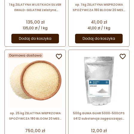
1 kg ŻELATYNA W LISTKACH SILVER
op. 1 kg ŻELATYNA WIEPRZOWA
EWALD-GELATINE żelatyna
SPOŻYWCZA 180 BLOOM 20 MESH
wieprzowa w formie arkuszy
w postaci drobnych granulek
Cena
Cena
135,00 zł
41,00 zł
135,00 zł / 1 kg
41,00 zł / 1 kg
Dodaj do koszyka
Dodaj do koszyka
Darmowa dostawa


op. 25 kg ŻELATYNA WIEPRZOWA
500g GUMA GUAR 5000-500CPS
SPOŻYWCZA 180 BLOOM 20 MESH
E412 substancja zagęszczająca
w postaci drobnych granulek
Republika Smaku
Cena
Cena
750,00 zł
12,00 zł