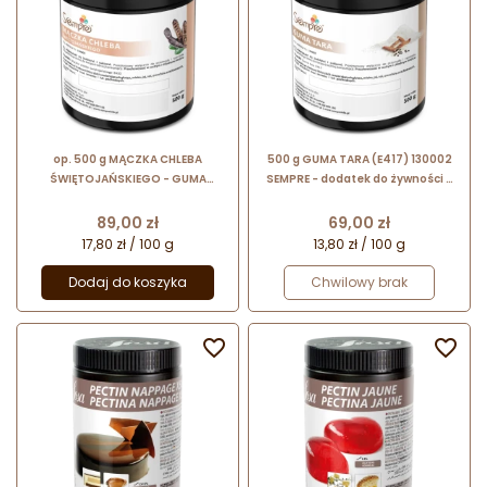
op. 500 g MĄCZKA CHLEBA
500 g GUMA TARA (E417) 130002
ŚWIĘTOJAŃSKIEGO - GUMA
SEMPRE - dodatek do żywności o
KAROBOWA (E410) 130003 SEMPRE
właściwościach zagęszczających i
- naturalny roślinny hydrokoloid
stabilizujących
Cena
Cena
89,00 zł
69,00 zł
17,80 zł / 100 g
13,80 zł / 100 g
Dodaj do koszyka
Chwilowy brak

