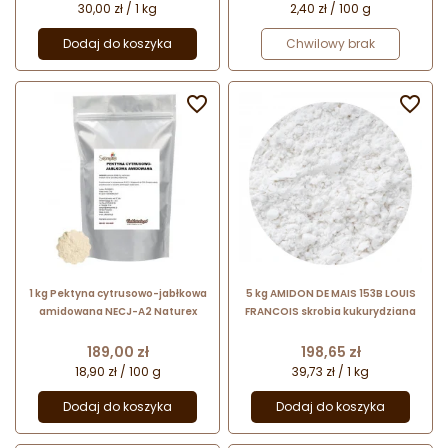
30,00 zł / 1 kg
2,40 zł / 100 g
Dodaj do koszyka
Chwilowy brak


1 kg Pektyna cytrusowo-jabłkowa
5 kg AMIDON DE MAIS 153B LOUIS
amidowana NECJ-A2 Naturex
FRANCOIS skrobia kukurydziana
Cena
Cena
189,00 zł
198,65 zł
18,90 zł / 100 g
39,73 zł / 1 kg
Dodaj do koszyka
Dodaj do koszyka