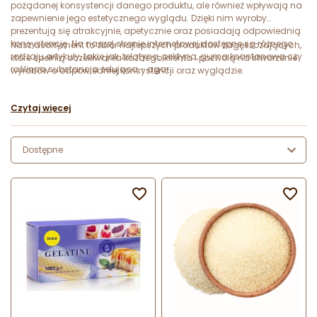
pożądanej konsystencji danego produktu, ale również wpływają na
zapewnienie jego estetycznego wyglądu. Dzięki nim wyroby
prezentują się atrakcyjnie, apetycznie oraz posiadają odpowiednią
konsystencję. Na naszej stronie internetowej dostępne są różnego
Nasz asortyment to zbiór najlepszych produktów zagęszczających,
rodzaju artykuły, takie jak żelatyna, pektyna, guma ksantanowa czy
które spełnią oczekiwania każdego klienta i pozwolą na stworzenie
roślinna substancja żelująca - agar.
wyrobów o odpowiedniej konsystencji oraz wyglądzie.
Czytaj więcej
Dostępne

