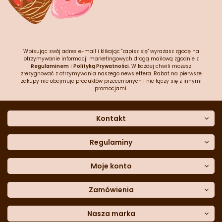
Wpisując swój adres e-mail i klikając "zapisz się" wyrażasz zgodę na
otrzymywanie informacji marketingowych drogą mailową zgodnie z
Regulaminem
i
Polityką Prywatności
. W każdej chwili możesz
zrezygnować z otrzymywania naszego newslettera. Rabat na pierwsze
zakupy nie obejmuje produktów przecenionych i nie łączy się z innymi
promocjami.
Kontakt
O nas
Dane kontaktowe
Regulaminy
Często zadawane pytania
Regulamin sklepu
Sklep stacjonarny
Polityka prywatności
Moje konto
Formularz kontaktowy
Polityka cookies
Załóż konto
Blog
Polityka reklamacji
Zamówienia
Moje dane
Polityka zwrotów
Historia zamówień
e-mail:
Sposoby dostawy
sklep@cukieteria.pl
Dostępność cyfrowa
Lista ulubionych
telefon:
Metody płatności
Nasza marka
601 767 272
Moje rabaty