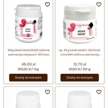


150g AGAR AGAR (E406) roślinna
op. 20 g AGAR AGAR K-132 FOOD
substancja żelująca K-130 Food
COLOURS roślinna substancja
Colours
żelująca z alg morskich (E406)
Cena
Cena
45,00 zł
12,70 zł
300,00 zł / 1 kg
63,50 zł / 100 g
Dodaj do koszyka
Dodaj do koszyka

