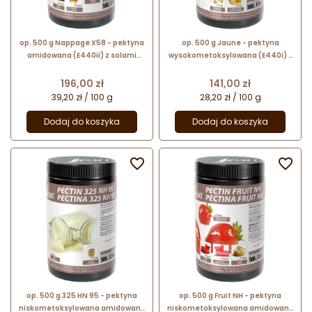
op. 500 g Nappage X58 - pektyna
op. 500 g Jaune - pektyna
amidowana (E440ii) z solami
wysokometoksylowana (E440i) z
opóźniającymi wiązanie i
solami opóźniającymi - nr. kat.
wapniem - nr. kat. 48675 Sosa
48654 Sosa Ingredients
Cena
Cena
196,00 zł
141,00 zł
Ingredients
39,20 zł / 100 g
28,20 zł / 100 g
Dodaj do koszyka
Dodaj do koszyka


op. 500 g 325 HN 95 - pektyna
op. 500 g Fruit NH - pektyna
niskometoksylowana amidowana
niskometoksylowana amidowana