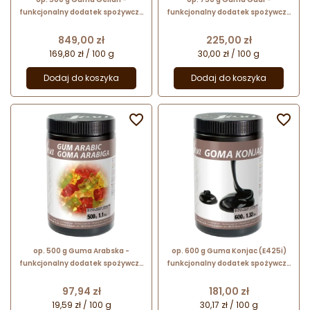
funkcjonalny dodatek spożywczy
funkcjonalny dodatek spożywczy
- żelujący i zagęszczający - nr.
- zagęszczający i stabilizujący -
kat. 48690 Sosa Ingredients
nr. kat. 48682 Sosa Ingredients
Cena
Cena
849,00 zł
225,00 zł
169,80 zł / 100 g
30,00 zł / 100 g
Dodaj do koszyka
Dodaj do koszyka


op. 500 g Guma Arabska -
op. 600 g Guma Konjac (E425i)
funkcjonalny dodatek spożywczy
funkcjonalny dodatek spożywczy
pochodzenia naturalnego - nr.
- nr. kat. 41550 Sosa Ingredients
kat. 40414 Sosa Ingredients
Cena
Cena
97,94 zł
181,00 zł
19,59 zł / 100 g
30,17 zł / 100 g