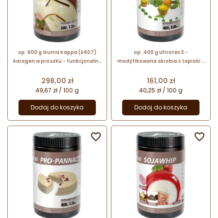
op. 600 g Guma Kappa (E407)
op. 400 g Ultratex 3 -
karagen w proszku - funkcjonalny
modyfikowana skrobia z tapioki o
dodatek spożywczy - nr. kat.
właściwościach zagęszczających
40394 Sosa Ingredients
- nr. kat. 41220 Sosa Ingredients
Cena
Cena
298,00 zł
161,00 zł
49,67 zł / 100 g
40,25 zł / 100 g
Dodaj do koszyka
Dodaj do koszyka

