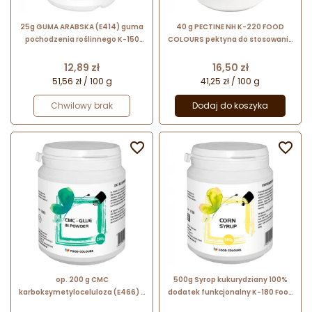
25g GUMA ARABSKA (E414) guma
40 g PECTINE NH K-220 FOOD
pochodzenia roślinnego K-150
COLOURS pektyna do stosowania
Food Colours
w produktach na bazie wody i
owoców
Cena
Cena
12,89 zł
16,50 zł
51,56 zł / 100 g
41,25 zł / 100 g
Chwilowy brak
Dodaj do koszyka


op. 200 g CMC
500g Syrop kukurydziany 100%
karboksymetyloceluloza (E466) -
dodatek funkcjonalny K-180 Food
baza kleju spożywczego w
Colours