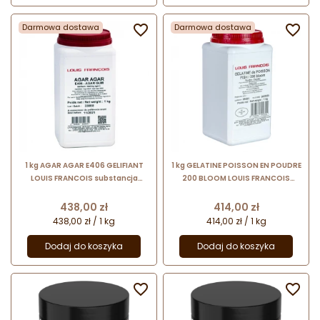
Darmowa dostawa

Darmowa dostawa

1 kg AGAR AGAR E406 GELIFIANT
1 kg GELATINE POISSON EN POUDRE
LOUIS FRANCOIS substancja
200 BLOOM LOUIS FRANCOIS
żelująca pozyskiwana z
żelatyna rybna w proszku
czerwonych alg
Cena
Cena
438,00 zł
414,00 zł
438,00 zł / 1 kg
414,00 zł / 1 kg
Dodaj do koszyka
Dodaj do koszyka

