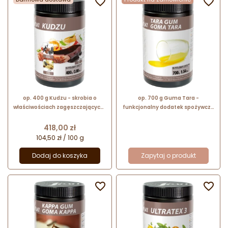


op. 400 g Kudzu - skrobia o
op. 700 g Guma Tara -
właściwościach zagęszczających i
funkcjonalny dodatek spożywczy
żelujących - nr. kat. 41221 Sosa
- zagęszczający i stabilizujący -
Ingredients
nr. kat. 50774 Sosa Ingredients
Cena
418,00 zł
104,50 zł / 100 g
Dodaj do koszyka
Zapytaj o produkt

