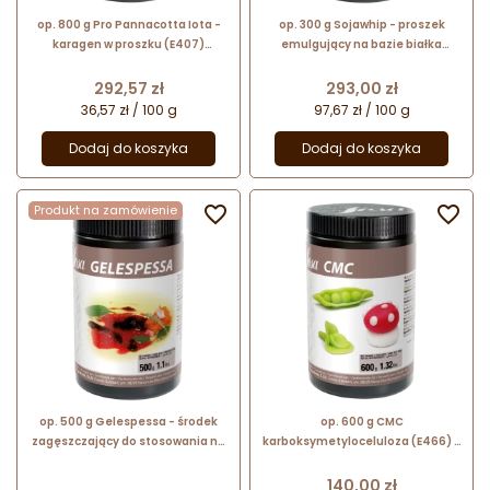
op. 800 g Pro Pannacotta Iota -
op. 300 g Sojawhip - proszek
karagen w proszku (E407)
emulgujący na bazie białka
substancja zagęszczająca i
sojowego - zamiennik albuminy -
żelująca - nr. kat. 48650 Sosa
nr. kat. 40375 Sosa Ingredients
Cena
Cena
292,57 zł
293,00 zł
Ingredients
36,57 zł / 100 g
97,67 zł / 100 g
Dodaj do koszyka
Dodaj do koszyka
Produkt na zamówienie


op. 500 g Gelespessa - środek
op. 600 g CMC
zagęszczający do stosowania na
karboksymetyloceluloza (E466) -
zimno i na gorąco - nr. kat. 41375
substancja zagęszczająca i
Sosa Ingredients
przeciwzbrylająca - nr. kat. 40411
Cena
140,00 zł