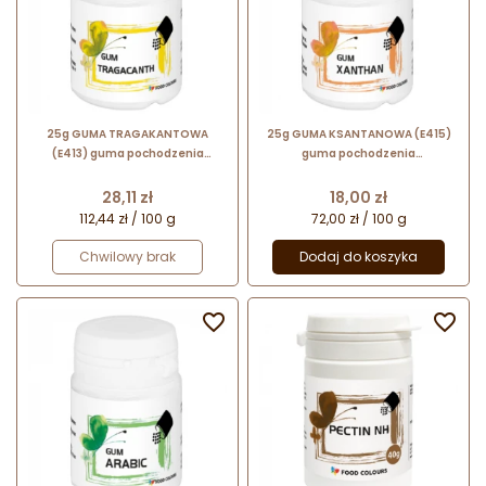
25g GUMA TRAGAKANTOWA
25g GUMA KSANTANOWA (E415)
(E413) guma pochodzenia
guma pochodzenia
roślinnego K-140 Food Colours
mikrobiologicznego K-160 Food
Colours
Cena
Cena
28,11 zł
18,00 zł
112,44 zł / 100 g
72,00 zł / 100 g
Chwilowy brak
Dodaj do koszyka

