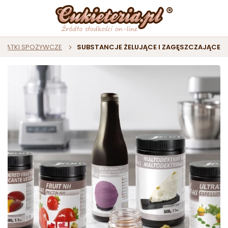
DATKI SPOŻYWCZE
SUBSTANCJE ŻELUJĄCE I ZAGĘSZCZAJĄCE