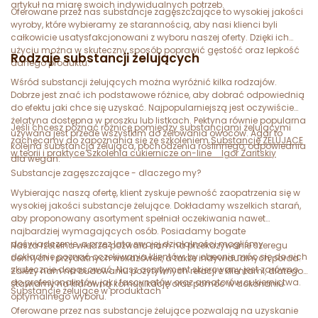
artykuł na miarę swoich indywidualnych potrzeb.
Oferowane przez nas substancje zagęszczające to wysokiej jakości
wyroby, które wybieramy ze starannością, aby nasi klienci byli
całkowicie usatysfakcjonowani z wyboru naszej oferty. Dzięki ich
użyciu można w skuteczny sposób poprawić gęstość oraz lepkość
Rodzaje substancji żelujących
danego produktu.
Wśród substancji żelujących można wyróżnić kilka rodzajów.
Dobrze jest znać ich podstawowe różnice, aby dobrać odpowiednią
do efektu jaki chce się uzyskać. Najpopularniejszą jest oczywiście
żelatyna dostępna w proszku lub listkach. Pektyna równie popularna
Jeśli chcesz poznać różnice pomiędzy substancjami żelującymi
używana jest przede wszystkim do żelowania owoców. Agar to
zachęcamy do zapoznania się ze szkoleniem
Substancje ŻELUJACE
kolejna substancja żelująca, pochodzenia roślinnego, odpowiednia
w teorii i praktyce Szkolenia cukiernicze on-line _ Igor Zaritskiy
dla wegan.
Substancje zagęszczające - dlaczego my?
Wybierając naszą ofertę, klient zyskuje pewność zaopatrzenia się w
wysokiej jakości substancje żelujące. Dokładamy wszelkich starań,
aby proponowany asortyment spełniał oczekiwania nawet
najbardziej wymagających osób. Posiadamy bogate
doświadczenie, a przez lata swojej działalności mogliśmy
Nasza rzetelna wiedza pozwala nam na przekazywanie szeregu
dokładnie poznać oczekiwania klientów, by obecnie móc się do nich
cennych i przydatnych wskazówek, a także indywidualnych porad.
skutecznie dopasować. Nasz asortyment skierowany jest zarówno
Zależy nam na budowaniu pozytywnych relacji z klientami, dlatego
do profesjonalistów, jak i fascynatów oraz amatorów cukiernictwa.
stawiamy na klarowną komunikację oraz pomoc w dokonaniu
Substancje żelujące w produktach
optymalnego wyboru.
Oferowane przez nas substancje żelujące pozwalają na uzyskanie