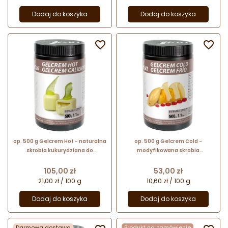
Dodaj do koszyka
Dodaj do koszyka


op. 500 g Gelcrem Hot - naturalna
op. 500 g Gelcrem Cold -
skrobia kukurydziana do
modyfikowana skrobia
stosowania na gorąco - nr. kat.
ziemniaczana do stosowania na
48640 Sosa Ingredients
zimno - nr. kat. 48652 Sosa
Cena
Cena
105,00 zł
53,00 zł
Ingredients
21,00 zł / 100 g
10,60 zł / 100 g
Dodaj do koszyka
Dodaj do koszyka
Darmowa dostawa
Produkt na zamówienie