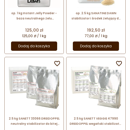
op. 1 kg Instant Jelly Powder -
op. 2.5 kg SANATINE DAWN
baza neutralnego żelu
stabilizator i środek żelujący do
dekoracyjnego - mieszanka w
śmietany, deserów i przetworów
proszku - nr. kat. 2.03595.521
owocowych
Cena
Cena
125,00 zł
192,50 zł
Dawn Foods
125,00 zł / 1 kg
77,00 zł / 1 kg
Dodaj do koszyka
Dodaj do koszyka


2.5 kg SANETT 33066 DREIDOPPEL
2.5 kg SANETT VEGGIE 47990
neutralny stabilizator do bitej
DREIDOPPEL wegański stabilizator
śmietany na bazie żelatyny do
do kremów na bazie mielonych