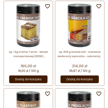


op. 1 kg Cremor Tartar - winian
op. 600 g Gracila Gel - czerwone
monopotasowy (E336i)
wodorosty w proszku - substancja
funkcjonalny dodatek spożywczy
zagęszczająca i żelująca - nr. kat.
- nr. kat. 41542 Sosa Ingredients
43201 Sosa Ingredients
Cena
Cena
160,00 zł
214,00 zł
16,00 zł / 100 g
35,67 zł / 100 g
Dodaj do koszyka
Dodaj do koszyka

