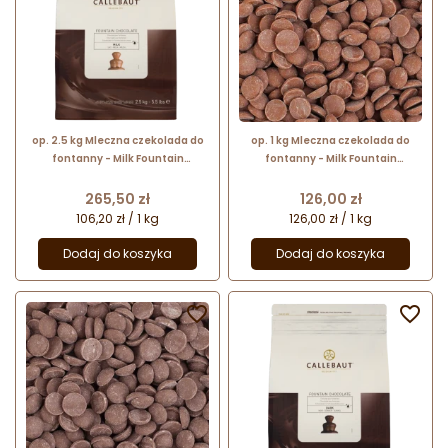
op. 2.5 kg Mleczna czekolada do
op. 1 kg Mleczna czekolada do
fontanny - Milk Fountain
fontanny - Milk Fountain
Chocolate 37.8% Callebaut - nr.
Chocolate 37.8% Callebaut
kat. CHM-N823FOUNE4-U71
Cena
Cena
265,50 zł
126,00 zł
106,20 zł / 1 kg
126,00 zł / 1 kg
Dodaj do koszyka
Dodaj do koszyka

