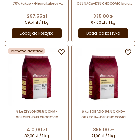
70% kakao - Ghana Lubeca -
O35NACA-D38 CHOCOVIC biała
kuwertura czekoladowa w
czekolada easymelt o wysokiej
kaletkach - nr. kat. 742
zawartości mleka
Cena
Cena
297,55 zł
335,00 zł
59,51 zł / 1 kg
67,00 zł / 1 kg
Dodaj do koszyka
Dodaj do koszyka
Darmowa dostawa


5 kg ZEYLON 36.5% CHM-
5 kg TOBADO 64.5% CHD-
Q89CEYL-D38 CHOCOVIC
Q84TOBA-D38 CHOCOVIC
mleczna czekolada easymelt o
ciemna czekolada easymelt o
zrównoważonym smaku
zrównoważonej słodyczy
Cena
Cena
410,00 zł
355,00 zł
82,00 zł / 1 kg
71,00 zł / 1 kg