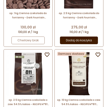
op. 1 kg Ciemna czekolada do
op. 2.5 kg Ciemna czekolada do
fontanny - Dark Fountain
fontanny - Dark Fountain
Chocolate 57.6% Callebaut
Chocolate 57.6% Callebaut - nr.
kat. CHD-N811FOUNE4-U71
Cena
Cena
130,00 zł
275,00 zł
130,00 zł / 1 kg
110,00 zł / 1 kg
Chwilowy brak
Dodaj do koszyka

Darmowa dostawa

op. 2.5 kg Ciemna czekolada o
op. 10 kg Ciemna czekolada o zaw.
zaw. 54.5% kakao - RECIPE N°811
54.5% kakao - RECIPE N°811