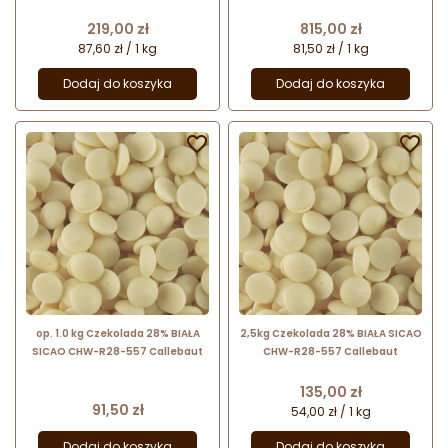
Callebaut - nr. kat. 811-E4-U71
Callebaut - nr. kat 811NV-01B
Cena
Cena
219,00 zł
815,00 zł
87,60 zł / 1 kg
81,50 zł / 1 kg
Dodaj do koszyka
Dodaj do koszyka


op. 1.0 kg Czekolada 28% BIAŁA
2,5kg Czekolada 28% BIAŁA SICAO
SICAO CHW-R28-557 Callebaut
CHW-R28-557 Callebaut
Cena
135,00 zł
Cena
91,50 zł
54,00 zł / 1 kg
Dodaj do koszyka
Dodaj do koszyka