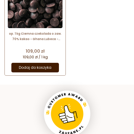
op. 1 kg Ciemna czekolada o zaw.
70% kakao - Ghana Lubeca -
kuwertura czekoladowa w
kaletkach - nr. kat. 742
Cena
109,00 zł
109,00 zł / 1 kg
Dodaj do koszyka