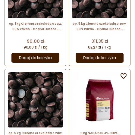
op. 1 kg Ciemna czekolada o zaw.
op. 5 kg Ciemna czekolada o zaw.
60% kakao - Ghana Lubeca -
60% kakao - Ghana Lubeca -
kuwertura czekoladowa w
kuwertura czekoladowa w
kaletkach - nr. kat. 727
kaletkach - nr. kat. 727
Cena
Cena
90,00 zł
311,35 zł
90,00 zł / 1 kg
62,27 zł / 1 kg
Dodaj do koszyka
Dodaj do koszyka


op. 5 kg Ciemna czekolada o zaw.
5 kg NACAR 30.3% CHW-