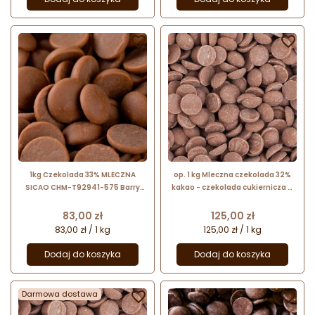


1kg Czekolada 33% MLECZNA
op. 1 kg Mleczna czekolada 32%
SICAO CHM-T92941-575 Barry
kakao - czekolada cukiernicza w
Callebaut
pastylkach - nr. kat. AQ49DL
Master Martini
Cena
Cena
83,00 zł
125,00 zł
83,00 zł / 1 kg
125,00 zł / 1 kg
Dodaj do koszyka
Dodaj do koszyka
Darmowa dostawa

