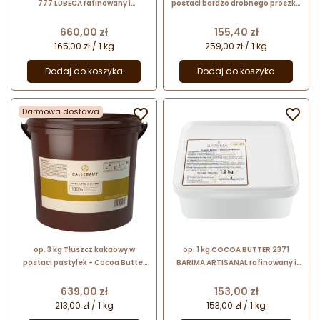
777 LUBECA rafinowany i
postaci bardzo drobnego proszku
dezodoryzowany tłuszcz kakaowy
- Mycryo™ Callebaut - nr. kat.
w postaci pastylek o śr. 8 mm
NCB-HD706-E0-W44
Cena
Cena
660,00 zł
155,40 zł
165,00 zł / 1 kg
259,00 zł / 1 kg
Dodaj do koszyka
Dodaj do koszyka
Darmowa dostawa


op. 3 kg Tłuszcz kakaowy w
op. 1 kg COCOA BUTTER 2371
postaci pastylek - Cocoa Butter
BARIMA ARTISANAL rafinowany i
in Callets Callebaut - nr. kat.
dezodoryzowany tłuszcz kakaowy
NCB-HDO3-654
w postaci pastylek o śr. 8 mm
Cena
Cena
639,00 zł
153,00 zł
213,00 zł / 1 kg
153,00 zł / 1 kg