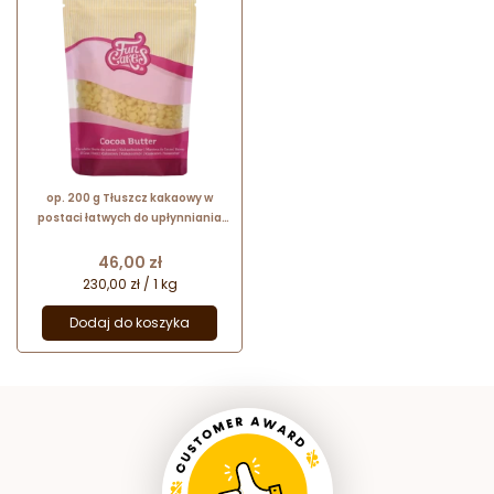
op. 200 g Tłuszcz kakaowy w
postaci łatwych do upłynniania
pastylek - Cocoa Butter Fun
Cakes - nr. kat. F30100
Cena
46,00 zł
230,00 zł / 1 kg
Dodaj do koszyka