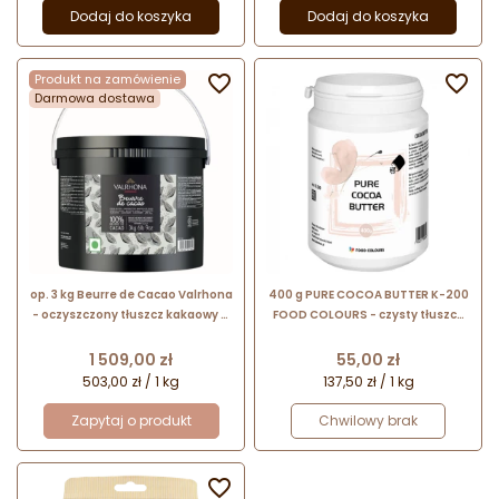
Dodaj do koszyka
Dodaj do koszyka
Produkt na zamówienie


Darmowa dostawa
op. 3 kg Beurre de Cacao Valrhona
400 g PURE COCOA BUTTER K-200
- oczyszczony tłuszcz kakaowy w
FOOD COLOURS - czysty tłuszcz
postaci pastylek o śr. 8 mm
kakaowy w kawałku do
porcjowania
Cena
Cena
1 509,00 zł
55,00 zł
503,00 zł / 1 kg
137,50 zł / 1 kg
Zapytaj o produkt
Chwilowy brak
