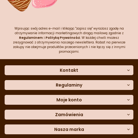
Wpisując swój adres e-mail i klikając "zapisz się" wyrażasz zgodę na
otrzymywanie informacji marketingowych drogą mailową zgodnie z
Regulaminem
i
Polityką Prywatności
. W każdej chwili możesz
zrezygnować z otrzymywania naszego newslettera. Rabat na pierwsze
zakupy nie obejmuje produktów przecenionych i nie łączy się z innymi
promocjami.
Kontakt
O nas
Dane kontaktowe
Regulaminy
Często zadawane pytania
Regulamin sklepu
Sklep stacjonarny
Polityka prywatności
Moje konto
Formularz kontaktowy
Polityka cookies
Załóż konto
Blog
Polityka reklamacji
Zamówienia
Moje dane
Polityka zwrotów
Historia zamówień
e-mail:
Sposoby dostawy
sklep@cukieteria.pl
Dostępność cyfrowa
Lista ulubionych
telefon:
Metody płatności
Nasza marka
601 767 272
Moje rabaty
Dane do przelewu
Sempre Group