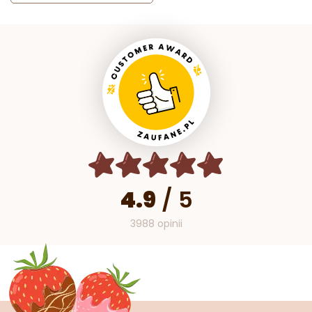
4.9
/
5
3988 opinii