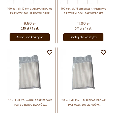
100 szt. dł. 10 cm BIAŁE PAPIEROWE
100 szt. dł. 15 cm BIAŁE PAPIEROWE
PATYCZKI DO LIZAKÓW I CAKE
PATYCZKI DO LIZAKÓW I CAKE
POPS - śr. 35 mm
POPS - śr. 35 mm
Cena
Cena
9,50 zł
11,00 zł
0,10 zł / 1 szt.
0,11 zł / 1 szt.
Dodaj do koszyka
Dodaj do koszyka


50 szt. dł. 12 cm BIAŁE PAPIEROWE
50 szt. dł. 15 cm BIAŁE PAPIEROWE
PATYCZKI DO LIZAKÓW
PATYCZKI DO LIZAKÓW
99.411.99.0001 WONDER CAKES
99.412.99.0001 WONDER CAKES