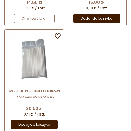
SILIKOMART
SILIKOMART
Cena
Cena
14,50 zł
15,00 zł
0,29 zł / 1 szt.
0,30 zł / 1 szt.
Chwilowy brak
Dodaj do koszyka

50 szt. dł. 23 cm BIAŁE PAPIEROWE
PATYCZKI DO LIZAKÓW
99.413.99.0001 WONDER CAKES
SILIKOMART
Cena
20,50 zł
0,41 zł / 1 szt.
Dodaj do koszyka