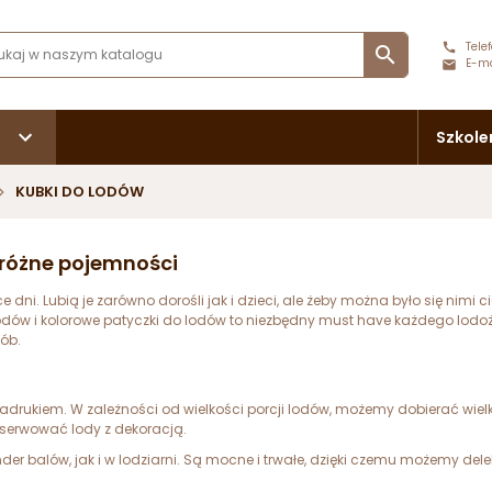
Telef

E-ma
Szkole
KUBKI DO LODÓW
- różne pojemności
dni. Lubią je zarówno dorośli jak i dzieci, ale żeby można było się nimi
lodów i kolorowe patyczki do lodów to niezbędny must have każdego lodoże
ób.
adrukiem. W zależności od wielkości porcji lodów, możemy dobierać wiel
serwować lody z dekoracją.
er balów, jak i w lodziarni. Są mocne i trwałe, dzięki czemu możemy d