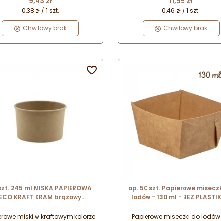
9,43 zł
11,55 zł
0,38 zł / 1 szt.
0,46 zł / 1 szt.
Chwilowy brak
Chwilowy brak

szt. 245 ml MISKA PAPIEROWA
op. 50 szt. Papierowe miseczk
ECO KRAFT KRAM brązowy
lodów - 130 ml - BEZ PLASTIK
pojemnik na lody i desery
kwadratowe opakowania 
serwowania lodów i deserów
erowe miski w kraftowym kolorze
Papierowe miseczki do lodów 