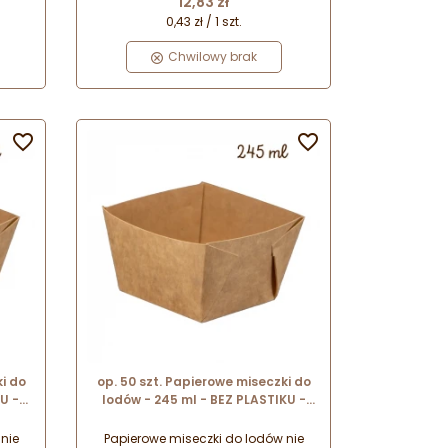
12,83 zł
0,43 zł / 1 szt.
Chwilowy brak


i do
op. 50 szt. Papierowe miseczki do
U -
lodów - 245 ml - BEZ PLASTIKU -
do
kwadratowe opakowania do
 na
serwowania lodów i deserów na
nie
Papierowe miseczki do lodów nie