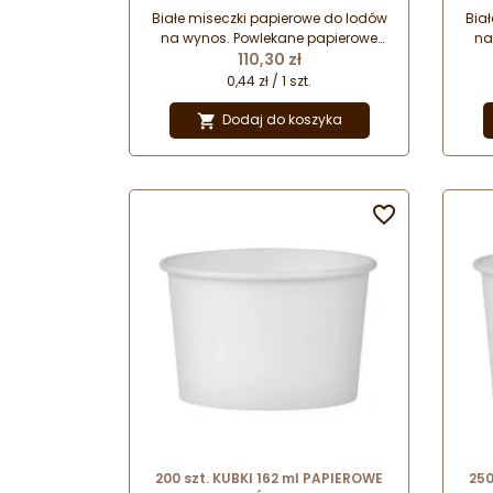
wynos
Białe miseczki papierowe do lodów
Bia
na wynos. Powlekane papierowe
na
Cena
kubki do lodów. Kubki do lodów na
110,30 zł
kub
wynos. Jednorazowe miseczki do
wyn
0,44 zł / 1 szt.
lodów.
Dodaj do koszyka


200 szt. KUBKI 162 ml PAPIEROWE
250