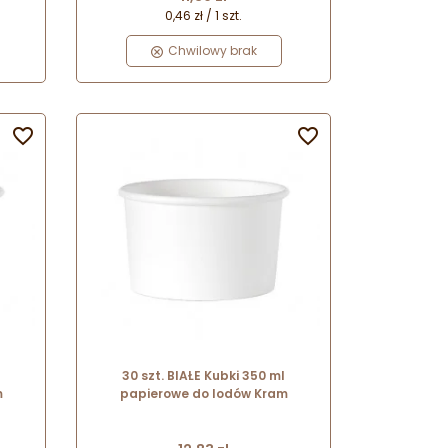
0,46 zł / 1 szt.
Chwilowy brak


30 szt. BIAŁE Kubki 350 ml
m
papierowe do lodów Kram
Cena