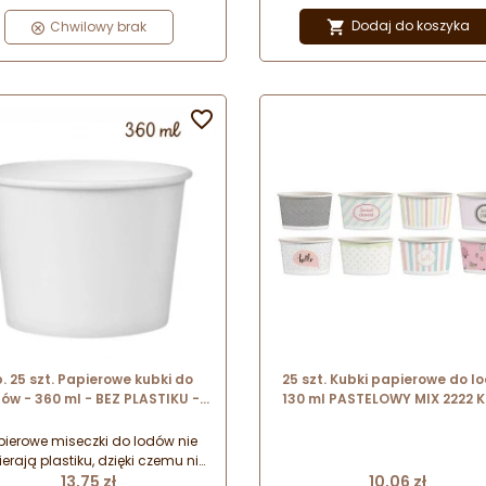
er przez przemiękaniem. Produkt
polietylenowej, która zabezpi
zawiera plastik.
papier przez przemiękaniem. Pr
Dodaj do koszyka
Chwilowy brak

zawiera plastik.

. 25 szt. Papierowe kubki do
25 szt. Kubki papierowe do l
ów - 360 ml - BEZ PLASTIKU -
130 ml PASTELOWY MIX 2222 
ałe miseczki do serwowania
lodów i deserów na wynos
pierowe miseczki do lodów nie
erają plastiku, dzięki czemu nie
Cena
Cena
legają dodatkowej opłacie SUP
13,75 zł
10,06 zł