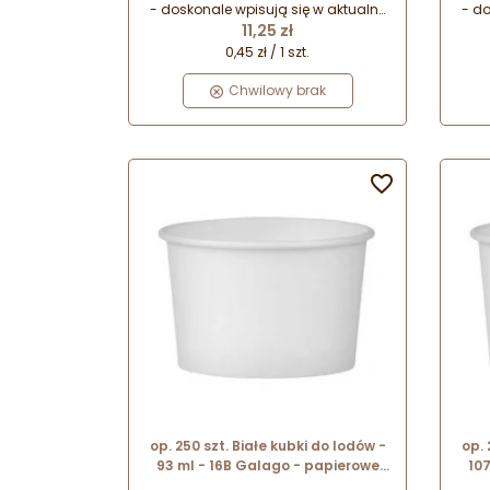
- doskonale wpisują się w aktualne
- do
Cena
proekologiczne trendy w sektorze
11,25 zł
pr
spożywczym. Doskonale sprawdzą
spo
0,45 zł / 1 szt.
się do serwowania zdrowych
s
przekąsek i wegańskich lodów.
p
Chwilowy brak

op. 250 szt. Białe kubki do lodów -
op. 
93 ml - 16B Galago - papierowe
107
powlekane miseczki do lodów na
pow