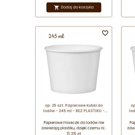
papier przez przemiękaniem. Produkt
papi
zawiera plastik.
Dodaj do koszyka


op. 25 szt. Papierowe kubki do
op
lodów - 245 ml - BEZ PLASTIKU -
lod
białe miseczki do serwowania
bi
lodów i deserów na wynos
Papierowe miseczki do lodów nie
Pa
zawierają plastiku, dzięki czemu nie
zawi
Cena
podlegają dodatkowej opłacie SUP
11,25 zł
pod