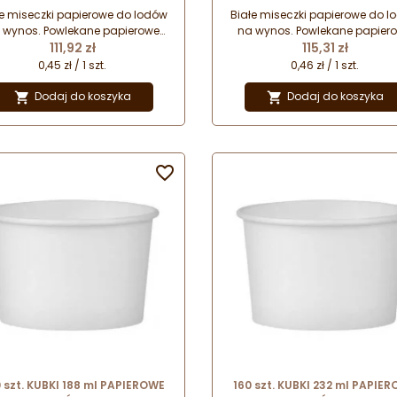
wynos
wynos
łe miseczki papierowe do lodów
Białe miseczki papierowe do l
 wynos. Powlekane papierowe
na wynos. Powlekane papier
Cena
Cena
ki do lodów. Kubki do lodów na
111,92 zł
kubki do lodów. Kubki do lodó
115,31 zł
os. Jednorazowe miseczki do
wynos. Jednorazowe miseczk
0,45 zł / 1 szt.
0,46 zł / 1 szt.
lodów.
lodów.
Dodaj do koszyka
Dodaj do koszyka



 szt. KUBKI 188 ml PAPIEROWE
160 szt. KUBKI 232 ml PAPIE