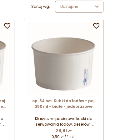
Sortuj wg:
Dostępne


poj.
op. 54 szt. Kubki do lodów - poj.
we
250 ml - białe - jednorazowe
mm x
miseczki papierowe - śr. 94 mm x
wys. 55 mm
do
Klasyczne papierowe kubki do
 i
serwowania lodów, deserów i
Cena
we
zimnych przekąsek. Papierowe
26,91 zł
li
miseczki pokryte warstwą foli
0,50 zł / 1 szt.