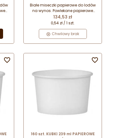
odów
Białe miseczki papierowe do lodów
owe
na wynos. Powlekane papierowe
Cena
w na
kubki do lodów. Kubki do lodów na
134,53 zł
i do
wynos. Jednorazowe miseczki do
0,54 zł / 1 szt.
lodów.
Chwilowy brak


ROWE
160 szt. KUBKI 239 ml PAPIEROWE