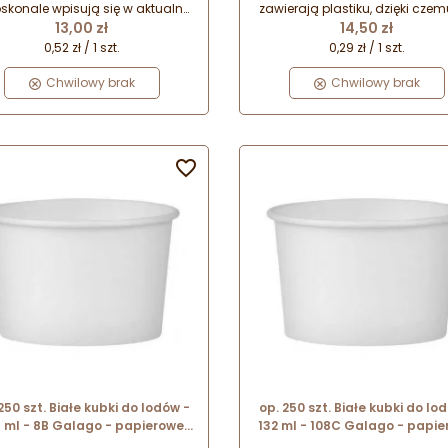
wynos
skonale wpisują się w aktualne
zawierają plastiku, dzięki czem
Cena
Cena
oekologiczne trendy w sektorze
13,00 zł
podlegają dodatkowej opłacie
14,50 zł
żywczym. Doskonale sprawdzą
(tzw. opłacie od plastiku Singl
0,52 zł / 1 szt.
0,29 zł / 1 szt.
ię do serwowania zdrowych
Plastic). Kubeczki do lodów ni
rzekąsek i wegańskich lodów.
objęte Rozporządzeniem Minis
Chwilowy brak
Chwilowy brak
Klimatu i Środowiska (z dnia
grudnia 2023 roku) w
sprawie stawek opłaty za prod
jednorazowego użytku z twor

sztucznych będące opakowan
250 szt. Białe kubki do lodów -
op. 250 szt. Białe kubki do lo
 ml - 8B Galago - papierowe
132 ml - 108C Galago - papi
lekane miseczki do lodów na
powlekane miseczki do lodó