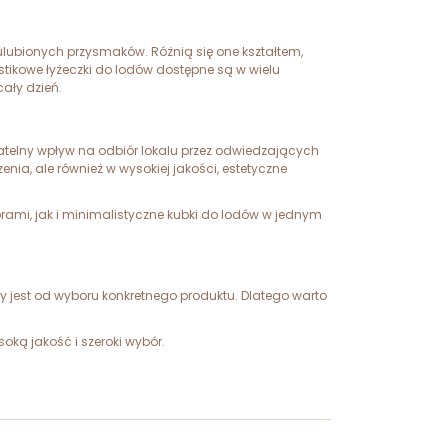
ulubionych przysmaków. Różnią się one kształtem,
tikowe łyżeczki do lodów dostępne są w wielu
cały dzień.
atelny wpływ na odbiór lokalu przez odwiedzających
nia, ale również w wysokiej jakości, estetyczne
rami, jak i minimalistyczne kubki do lodów w jednym
ny jest od wyboru konkretnego produktu. Dlatego warto
oką jakość i szeroki wybór.