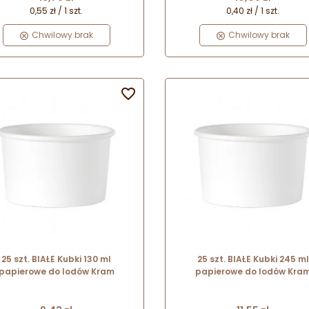
. opłacie od plastiku Single Use
0,55 zł / 1 szt.
0,40 zł / 1 szt.
stic). Kubeczki do lodów nie są
jęte Rozporządzeniem Ministra
Chwilowy brak
Chwilowy brak
limatu i Środowiska (z dnia 7
grudnia 2023 roku) w
awie stawek opłaty za produkty
dnorazowego użytku z tworzyw

cznych będące opakowaniami.
25 szt. BIAŁE Kubki 130 ml
25 szt. BIAŁE Kubki 245 ml
papierowe do lodów Kram
papierowe do lodów Kra
Cena
Cena