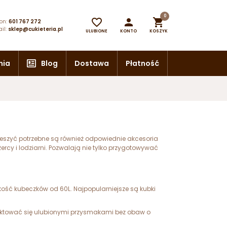
0



on:
601 767 272
il:
sklep@cukieteria.pl
ULUBIONE
KONTO
KOSZYK
nia
Blog
Dostawa
Płatność
 cieszyć potrzebne są również odpowiednie akcesoria
rcy i lodziarni. Pozwalają nie tylko przygotowywać
kość kubeczków od 60L. Najpopularniejsze są kubki
elektować się ulubionymi przysmakami bez obaw o