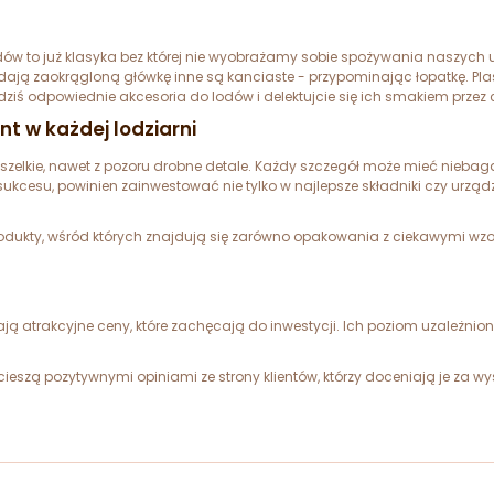
odów to już klasyka bez której nie wyobrażamy sobie spożywania naszych 
dają zaokrągloną główkę inne są kanciaste - przypominając łopatkę. Plas
 dziś odpowiednie akcesoria do lodów i delektujcie się ich smakiem przez 
t w każdej lodziarni
zelkie, nawet z pozoru drobne detale. Każdy szczegół może mieć niebag
ukcesu, powinien zainwestować nie tylko w najlepsze składniki czy urządze
rodukty, wśród których znajdują się zarówno opakowania z ciekawymi wzo
ją atrakcyjne ceny, które zachęcają do inwestycji. Ich poziom uzależnio
szą pozytywnymi opiniami ze strony klientów, którzy doceniają je za wys