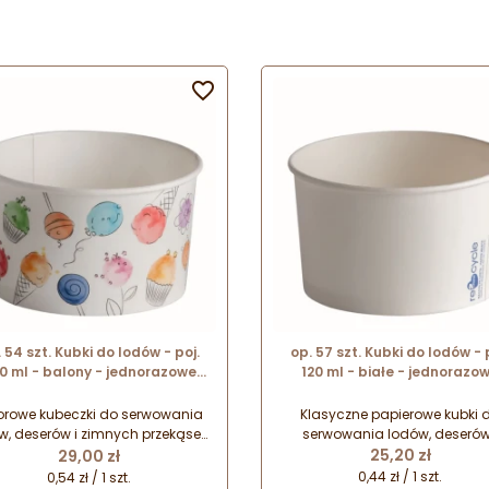

 54 szt. Kubki do lodów - poj.
op. 57 szt. Kubki do lodów - 
0 ml - balony - jednorazowe
120 ml - białe - jednorazo
eczki papierowe - śr. 94 mm x
miseczki papierowe - śr. 73 
wys. 55 mm
wys. 47 mm
orowe kubeczki do serwowania
Klasyczne papierowe kubki 
w, deserów i zimnych przekąsek.
serwowania lodów, deserów
Cena
Cena
erowe miseczki pokryte warstwą
zimnych przekąsek. Papiero
25,20 zł
29,00 zł
polietylenowej, która zabezpiecza
miseczki pokryte warstwą fo
0,44 zł / 1 szt.
0,54 zł / 1 szt.