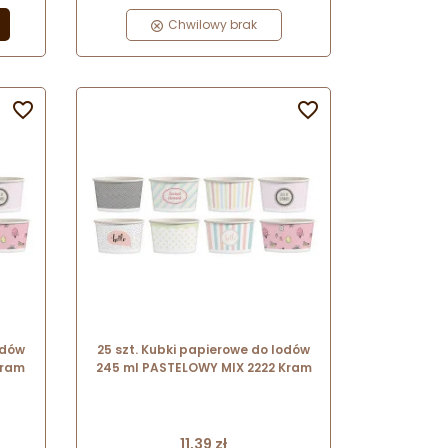
ecza
polietylenowej, która zabezpiecza
odukt
papier przez przemiękaniem. Produkt
Chwilowy brak
zawiera plastik.


odów
25 szt. Kubki papierowe do lodów
Kram
245 ml PASTELOWY MIX 2222 Kram
Cena
11,39 zł