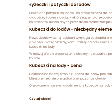
Łyżeczki i patyczki do lodów
Drewniane patyczki do lodów i kolorowe łyżeczki do l
długością i pojemnością. Niektóre egzemplarze posia
kolorach tak uwielbianych przez dzieci. Wybierzcie już
Kubeczki do lodów - niezbędny elemen
Prowadzenie własnej lodziarni wymaga zadbania o ws
go gości. Dlatego każdy, komu zależy na odniesieniu s
kubeczki na lody.
W naszej ofercie proponujemy atrakcyjne wizualnie p
kolorze.
Kubeczki na lody - cena
Dostępne na naszej stronie kubeczki do lodów posiada
bliżej przyjrzeć się przygotowanej przez nas ofercie.
Oferowane w naszym asortymencie kubeczki na lody cie
Czytaj więcej