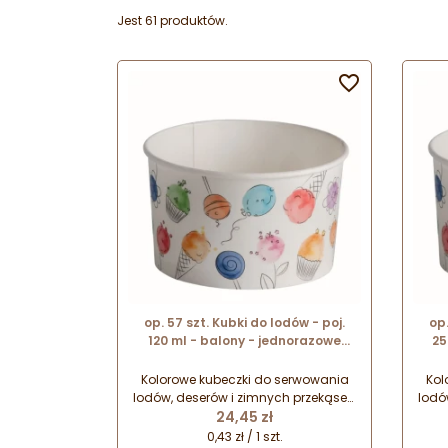
Jest 61 produktów.

op. 57 szt. Kubki do lodów - poj.
op.
120 ml - balony - jednorazowe
25
miseczki papierowe - śr. 73 mm x
mis
wys. 47 mm
Kolorowe kubeczki do serwowania
Kol
lodów, deserów i zimnych przekąsek.
lodó
Cena
Papierowe miseczki pokryte warstwą
24,45 zł
Papi
foli polietylenowej, która zabezpiecza
foli 
0,43 zł / 1 szt.