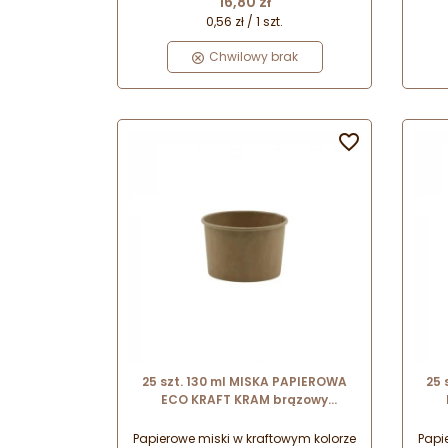
16,80 zł
0,56 zł / 1 szt.
Chwilowy brak

25 szt. 130 ml MISKA PAPIEROWA
25 
ECO KRAFT KRAM brązowy
pojemnik na lody i desery
Papierowe miski w kraftowym kolorze
Papi