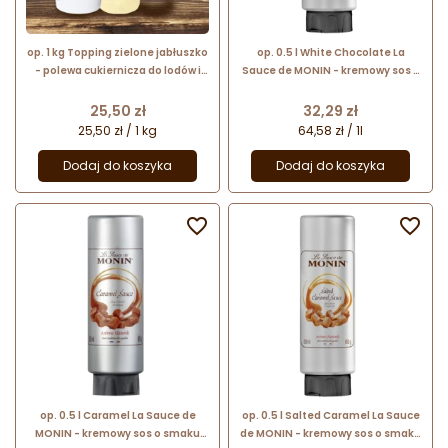
op. 1 kg Topping zielone jabłuszko
op. 0.5 l White Chocolate La
- polewa cukiernicza do lodów i
Sauce de MONIN - kremowy sos o
gofrów - Dijo Fun&Food
smaku białej czekolady
Cena
Cena
25,50 zł
32,29 zł
25,50 zł / 1 kg
64,58 zł / 1l
Dodaj do koszyka
Dodaj do koszyka


op. 0.5 l Caramel La Sauce de
op. 0.5 l Salted Caramel La Sauce
MONIN - kremowy sos o smaku
de MONIN - kremowy sos o smaku