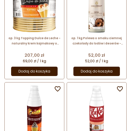
op. 3 kg Topping Dulce de Leche -
op. 1 kg Polewa o smaku ciemnej
naturalny krem kajmakowy o
czekolady do lodów i deserów -
płynnej konsystencji - polewa do
Topping Dark Chocolate Flavour
lodów i deserów
Callebaut
Cena
Cena
207,00 zł
52,00 zł
69,00 zł / 1 kg
52,00 zł / 1 kg
Dodaj do koszyka
Dodaj do koszyka

