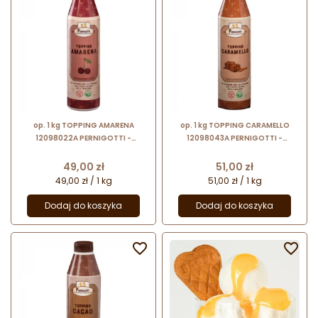
op. 1 kg TOPPING AMARENA
op. 1 kg TOPPING CARAMELLO
12098022A PERNIGOTTI -
12098043A PERNIGOTTI -
wiśniowa polewa cukiernicza - do
karmelowa polewa cukiernicza -
lodów i gofrów
do lodów i gofrów
Cena
Cena
49,00 zł
51,00 zł
49,00 zł / 1 kg
51,00 zł / 1 kg
Dodaj do koszyka
Dodaj do koszyka

