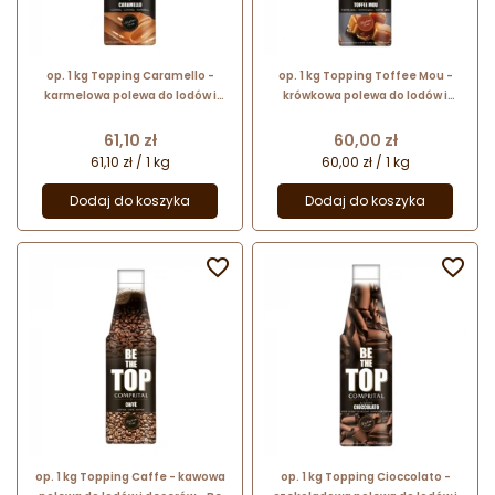
op. 1 kg Topping Caramello -
op. 1 kg Topping Toffee Mou -
karmelowa polewa do lodów i
krówkowa polewa do lodów i
deserów - Be The Top - Comprital
deserów - Be The Top - Comprital
Cena
Cena
61,10 zł
60,00 zł
61,10 zł / 1 kg
60,00 zł / 1 kg
Dodaj do koszyka
Dodaj do koszyka


op. 1 kg Topping Caffe - kawowa
op. 1 kg Topping Cioccolato -