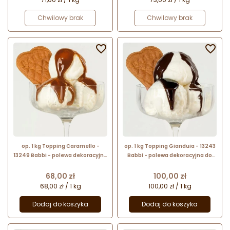
Chwilowy brak
Chwilowy brak


op. 1 kg Topping Caramello -
op. 1 kg Topping Gianduia - 13243
13249 Babbi - polewa dekoracyjna
Babbi - polewa dekoracyjna do
do lodów i deserów - karmelowa
lodów i deserów - krem z
orzechów laskowych i kakao
Cena
Cena
68,00 zł
100,00 zł
68,00 zł / 1 kg
100,00 zł / 1 kg
Dodaj do koszyka
Dodaj do koszyka