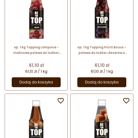
op. 1 kg Topping Lampone -
op. 1 kg Topping Frutti Bosco -
malinowa polewa do lodów i
polewa do lodów i deserów o
deserów - Be The Top - Comprital
smaku owoców leśnych - Be The
Top - Comprital
Cena
Cena
61,10 zł
61,10 zł
61,10 zł / 1 kg
61,10 zł / 1 kg
Dodaj do koszyka
Dodaj do koszyka

