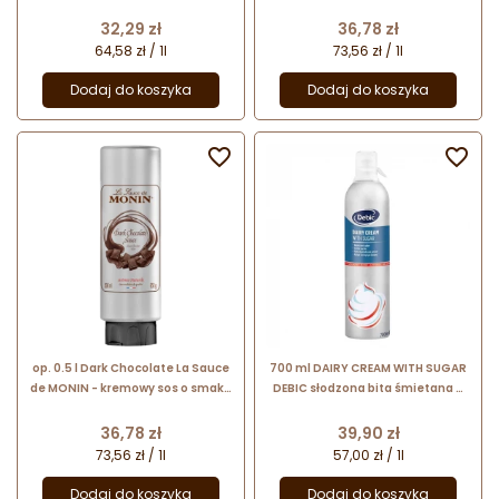
karmelu
słonego karmelu
Cena
Cena
32,29 zł
36,78 zł
64,58 zł / 1l
73,56 zł / 1l
Dodaj do koszyka
Dodaj do koszyka


op. 0.5 l Dark Chocolate La Sauce
700 ml DAIRY CREAM WITH SUGAR
de MONIN - kremowy sos o smaku
DEBIC słodzona bita śmietana w
ciemnej czekolady
sprayu produkt gotowy do użycia
Cena
Cena
36,78 zł
39,90 zł
73,56 zł / 1l
57,00 zł / 1l
Dodaj do koszyka
Dodaj do koszyka