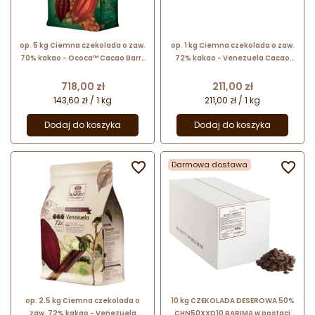
op. 5 kg Ciemna czekolada o zaw.
op. 1 kg Ciemna czekolada o zaw.
70% kakao - Ococa™ Cacao Barry
72% kakao - Venezuela Cacao
- czekolada w kaletkach
Barry - czekolada w kaletkach
Cena
Cena
718,00 zł
211,00 zł
143,60 zł / 1 kg
211,00 zł / 1 kg
Dodaj do koszyka
Dodaj do koszyka

Darmowa dostawa

op. 2.5 kg Ciemna czekolada o
10 kg CZEKOLADA DESEROWA 50%
zaw. 72% kakao - Venezuela
CHN50XXD10 BARIMA w postaci