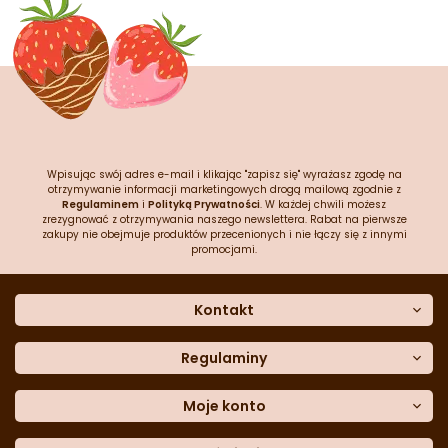
Wpisując swój adres e-mail i klikając "zapisz się" wyrażasz zgodę na
otrzymywanie informacji marketingowych drogą mailową zgodnie z
Regulaminem
i
Polityką Prywatności
. W każdej chwili możesz
zrezygnować z otrzymywania naszego newslettera. Rabat na pierwsze
zakupy nie obejmuje produktów przecenionych i nie łączy się z innymi
promocjami.
Kontakt
O nas
Dane kontaktowe
Regulaminy
Często zadawane pytania
Regulamin sklepu
Sklep stacjonarny
Polityka prywatności
Moje konto
Formularz kontaktowy
Polityka cookies
Załóż konto
Blog