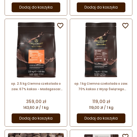
Dodaj do koszyka
Dodaj do koszyka


op. 2.5 kg Ciemna czekolada o
op. 1 kg Ciemna czekolada o zaw.
zaw. 67% kakao - Madagascar
70% kakao z Wysp Świętego
Signature Collection Callebaut -
Tomasza - Rustic Sao Tome -
nr. kat. CHD-S1ZEMAD-E4-U70
Signature Collection Callebaut
Cena
Cena
359,00 zł
119,00 zł
143,60 zł / 1 kg
119,00 zł / 1 kg
Dodaj do koszyka
Dodaj do koszyka

