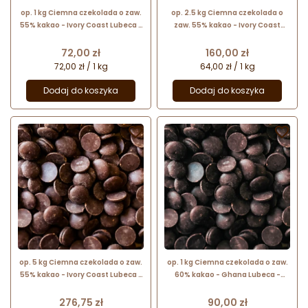
op. 1 kg Ciemna czekolada o zaw.
op. 2.5 kg Ciemna czekolada o
55% kakao - Ivory Coast Lubeca -
zaw. 55% kakao - Ivory Coast
kuwertura czekoladowa w
Lubeca - kuwertura czekoladowa
kaletkach - nr. kat. 721
w bloku - nr. kat. 721 015
Cena
Cena
72,00 zł
160,00 zł
72,00 zł / 1 kg
64,00 zł / 1 kg
Dodaj do koszyka
Dodaj do koszyka


op. 5 kg Ciemna czekolada o zaw.
op. 1 kg Ciemna czekolada o zaw.
55% kakao - Ivory Coast Lubeca -
60% kakao - Ghana Lubeca -
kuwertura czekoladowa w
kuwertura czekoladowa w
kaletkach - nr. kat. 721
kaletkach - nr. kat. 727
Cena
Cena
276,75 zł
90,00 zł