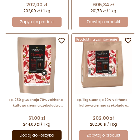
kuwertura w kaletkach
kuwertura w kaletkach
Cena
Cena
202,00 zł
605,34 zł
202,00 zł / 1 kg
201,78 zł / 1 kg
Zapytaj o produkt
Zapytaj o produkt

Produkt na zamówienie

op. 250 g Guanaja 70% Valrhona -
op. 1 kg Guanaja 70% Valrhona -
kultowa ciemna czekolada o
kultowa ciemna czekolada o
lekko gorzkim smaku - kuwertura
lekko gorzkim smaku - kuwertura
w kaletkach
w kaletkach
Cena
Cena
61,00 zł
202,00 zł
244,00 zł / 1 kg
202,00 zł / 1 kg
Dodaj do koszyka
Zapytaj o produkt