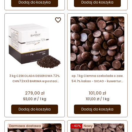
Dodaj do koszyka
Dodaj do koszyka


3 kg CZEKOLADA DESEROWA 72%
op. 1 kg Ciemna czekolada o zaw.
CHN72XX3 BARIMA w postaci
54.1% kakao - SICAO - kuwertura
pastylek formowanych z
czekoladowa w kaletkach - nr.
zatemperowanej czekolady
kat. CHD-Q11
Cena
Cena
279,00 zł
101,00 zł
93,00 zł / 1 kg
101,00 zł / 1 kg
Dodaj do koszyka
Dodaj do koszyka
Darmowa dostawa

-40%
Nowy
