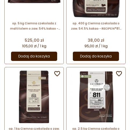
op. 5 kg Ciemna czekolada z
op. 400 g Ciemna czekolada o
maltitolem o zaw. 54% kakao -
zaw. 54.5% kakao - RECIPE N°811
MALCHOC-D-123 Callebaut - blok
Callebaut - nr. kat. 811-E0-D94
czekoladowy bez dodatku cukru
Cena
Cena
525,00 zł
38,00 zł
105,00 zł / 1 kg
95,00 zł / 1 kg
Dodaj do koszyka
Dodaj do koszyka


op. 1 kg Ciemna czekolada o zaw.
op. 2.5 kg Ciemna czekolada o