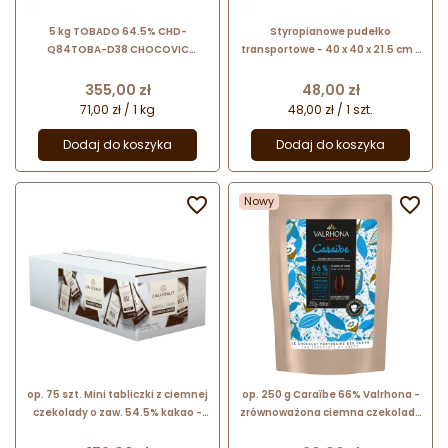
5 kg TOBADO 64.5% CHD-
Styropianowe pudełko
Q84TOBA-D38 CHOCOVIC
transportowe - 40 x 40 x 21.5 cm -
ciemna czekolada easymelt o
pojemnik termoizolacyjny do
zrównoważonej słodyczy
wysyłki czekolady i dekoracji
Cena
Cena
355,00 zł
48,00 zł
czekoladowych
71,00 zł / 1 kg
48,00 zł / 1 szt.
Dodaj do koszyka
Dodaj do koszyka

Nowy

op. 75 szt. Mini tabliczki z ciemnej
op. 250 g Caraïbe 66% Valrhona -
czekolady o zaw. 54.5% kakao -
zrównoważona ciemna czekolada
Napolitains N°811 Callebaut - nr.
z nutami prażonych orzechów -