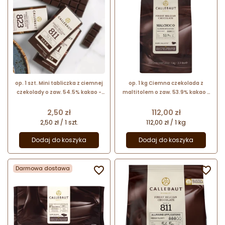
op. 1 szt. Mini tabliczka z ciemnej
op. 1 kg Ciemna czekolada z
czekolady o zaw. 54.5% kakao -
maltitolem o zaw. 53.9% kakao -
Napolitains N°811 Callebaut
RECIPE N°MALCHOC-D Callebaut -
czekolada bez dodatku cukru
Cena
Cena
2,50 zł
112,00 zł
2,50 zł / 1 szt.
112,00 zł / 1 kg
Dodaj do koszyka
Dodaj do koszyka
Darmowa dostawa

