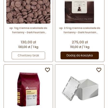
op. 1 kg Ciemna czekolada do
op. 2.5 kg Ciemna czekolada do
fontanny - Dark Fountain
fontanny - Dark Fountain
Chocolate 57.6% Callebaut
Chocolate 57.6% Callebaut - nr.
kat. CHD-N811FOUNE4-U71
Cena
Cena
130,00 zł
275,00 zł
130,00 zł / 1 kg
110,00 zł / 1 kg
Chwilowy brak
Dodaj do koszyka

