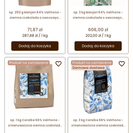
op. 250 g Manjari 64% Valrhona -
op. 3 kg Manjari 64% Valrhona -
ciemna czekolada o owocowych
ciemna czekolada o owocowych
nutach ziaren kakao z
nutach ziaren kakao z
Madagaskaru - kuwertura w
Madagaskaru - kuwertura w
Cena
Cena
71,87 zł
606,00 zł
kaletkach
kaletkach
287,48 zł / 1 kg
202,00 zł / 1 kg
Dodaj do koszyka
Dodaj do koszyka
Produkt na zamówienie

Produkt na zamówienie

Darmowa dostawa
op. 1 kg Caraïbe 66% Valrhona -
op. 3 kg Caraïbe 66% Valrhona -
zrównoważona ciemna czekolada
zrównoważona ciemna czekolada
z nutami prażonych orzechów -
z nutami prażonych orzechów -