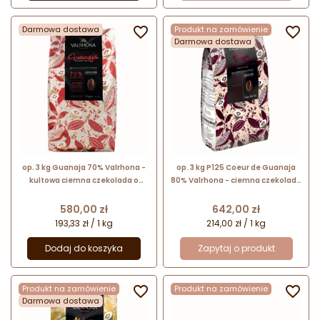
Darmowa dostawa

Produkt na zamówienie

Darmowa dostawa
op. 3 kg Guanaja 70% Valrhona -
op. 3 kg P125 Coeur de Guanaja
kultowa ciemna czekolada o
80% Valrhona - ciemna czekolada
lekko gorzkim smaku - kuwertura
o bardzo intensywnym smaku -
w kaletkach
kuwertura w kaletkach
Cena
Cena
580,00 zł
642,00 zł
193,33 zł / 1 kg
214,00 zł / 1 kg
Dodaj do koszyka
Zapytaj o produkt
Produkt na zamówienie

Produkt na zamówienie

Darmowa dostawa