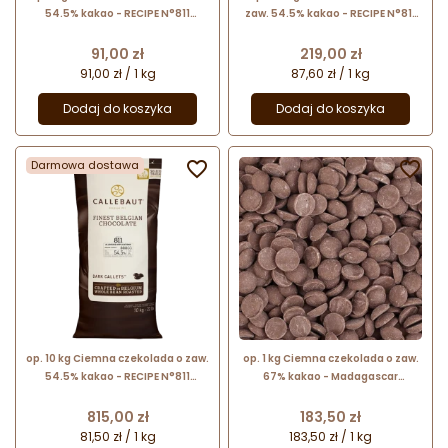
54.5% kakao - RECIPE N°811
zaw. 54.5% kakao - RECIPE N°811
Callebaut - nr. kat. 811-E1-U68
Callebaut - nr. kat. 811-E4-U71
Cena
Cena
91,00 zł
219,00 zł
91,00 zł / 1 kg
87,60 zł / 1 kg
Dodaj do koszyka
Dodaj do koszyka
Darmowa dostawa


op. 10 kg Ciemna czekolada o zaw.
op. 1 kg Ciemna czekolada o zaw.
54.5% kakao - RECIPE N°811
67% kakao - Madagascar
Callebaut - nr. kat 811NV-01B
Signature Collection Callebaut
Cena
Cena
815,00 zł
183,50 zł
81,50 zł / 1 kg
183,50 zł / 1 kg