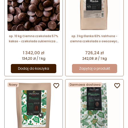
op. 10 kg Ciemna czekolada 57%
op. 3 kg Illanka 63% Valrhona -
kakao - czekolada cukiernicza w
ciemna czekolada o owocowych
pastylkach - nr. kat. AQ49DF
nutach ziaren kakao z Peru -
Master Martini
kuwertura w kaletkach
Cena
Cena
1 342,00 zł
726,24 zł
134,20 zł / 1 kg
242,08 zł / 1 kg
Dodaj do koszyka
Zapytaj o produkt
Nowy

Darmowa dostawa
