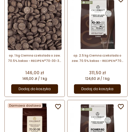
op. 1 kg Ciemna czekolada o zaw.
op. 2.5 kg Ciemna czekolada o
70.5% kakao - RECIPE N°70-30-38
zaw. 70.5% kakao - RECIPE N°70-
Callebaut - czekolada
30-38 Callebaut - nr. kat. 70-30-
cukiernicza w kaletkach
38-E4-U71
Cena
Cena
146,00 zł
311,50 zł
146,00 zł / 1 kg
124,60 zł / 1 kg
Dodaj do koszyka
Dodaj do koszyka
Darmowa dostawa

