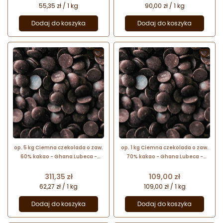
55,35 zł / 1 kg
90,00 zł / 1 kg
Dodaj do koszyka
Dodaj do koszyka


op. 5 kg Ciemna czekolada o zaw.
op. 1 kg Ciemna czekolada o zaw.
60% kakao - Ghana Lubeca -
70% kakao - Ghana Lubeca -
kuwertura czekoladowa w
kuwertura czekoladowa w
kaletkach - nr. kat. 727
kaletkach - nr. kat. 742
Cena
Cena
311,35 zł
109,00 zł
62,27 zł / 1 kg
109,00 zł / 1 kg
Dodaj do koszyka
Dodaj do koszyka