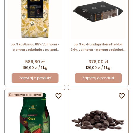
op. 3 kg Abinao 85% Valrhona -
op. 3 kg Gianduja Noisette Noir
ciemna czekolada z nutami
34% Valrhona - ciemna czekolada
surowego kakao - kuwertura w
z orzechami laskowymi - Blok
kaletkach
czekoladowy
Cena
Cena
589,80 zł
378,00 zł
196,60 zł / 1 kg
126,00 zł / 1 kg
Zapytaj o produkt
Zapytaj o produkt
Darmowa dostawa

