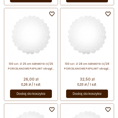


100 szt. ∅ 25 cm SERWETKI O/25
100 szt. ∅ 28 cm SERWETKI O/28
PORCELANOWE PAPILART okrągłe
PORCELANOWE PAPILART okrągłe
serwetki powlekane
serwetki powlekane
Cena
Cena
26,00 zł
32,50 zł
0,26 zł / 1 szt.
0,33 zł / 1 szt.
Dodaj do koszyka
Dodaj do koszyka

