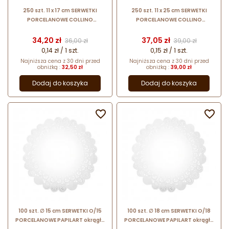
250 szt. 11 x 17 cm SERWETKI
250 szt. 11 x 25 cm SERWETKI
PORCELANOWE COLLINO
PORCELANOWE COLLINO
prostokątne powlekane serwetki
prostokątne powlekane serwetki
z koronką
z koronką
Cena
Cena podstawowa
Cena
Cena podstawow
34,20 zł
37,05 zł
36,00 zł
39,00 zł
0,14 zł / 1 szt.
0,15 zł / 1 szt.
Najniższa cena z 30 dni przed
Najniższa cena z 30 dni przed
obniżką :
32,50 zł
obniżką :
39,00 zł
Dodaj do koszyka
Dodaj do koszyka


100 szt. ∅ 15 cm SERWETKI O/15
100 szt. ∅ 18 cm SERWETKI O/18
PORCELANOWE PAPILART okrągłe
PORCELANOWE PAPILART okrągłe