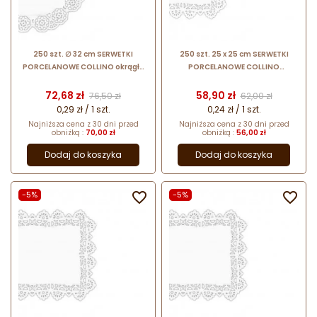
250 szt. ∅ 32 cm SERWETKI
250 szt. 25 x 25 cm SERWETKI
PORCELANOWE COLLINO okrągłe
PORCELANOWE COLLINO
powlekane serwetki z koronką
kwadratowe powlekane serwetki z
koronką
Cena
Cena podstawowa
Cena
Cena podstawow
72,68 zł
58,90 zł
76,50 zł
62,00 zł
0,29 zł / 1 szt.
0,24 zł / 1 szt.
Najniższa cena z 30 dni przed
Najniższa cena z 30 dni przed
obniżką :
70,00 zł
obniżką :
56,00 zł
Dodaj do koszyka
Dodaj do koszyka
-5%

-5%
