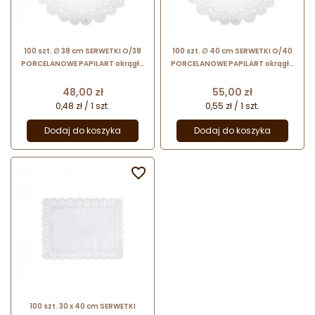
100 szt. ∅ 38 cm SERWETKI O/38
100 szt. ∅ 40 cm SERWETKI O/40
PORCELANOWE PAPILART okrągłe
PORCELANOWE PAPILART okrągłe
serwetki powlekane
serwetki powlekane
Cena
Cena
48,00 zł
55,00 zł
0,48 zł / 1 szt.
0,55 zł / 1 szt.
Dodaj do koszyka
Dodaj do koszyka

100 szt. 30 x 40 cm SERWETKI