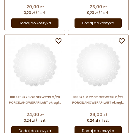
serwetki powlekane
serwetki powlekane
Cena
Cena
20,00 zł
23,00 zł
0,20 zł / 1 szt.
0,23 zł / 1 szt.
Dodaj do koszyka
Dodaj do koszyka


100 szt. ∅ 20 cm SERWETKI O/20
100 szt. ∅ 22 cm SERWETKI O/22
PORCELANOWE PAPILART okrągłe
PORCELANOWE PAPILART okrągłe
serwetki powlekane
serwetki powlekane
Cena
Cena
24,00 zł
24,00 zł
0,24 zł / 1 szt.
0,24 zł / 1 szt.
Dodaj do koszyka
Dodaj do koszyka