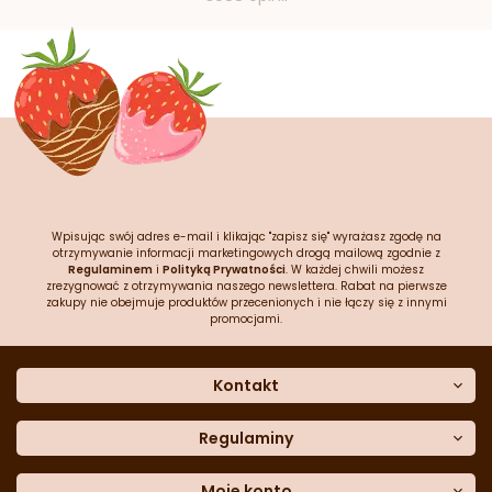
Wpisując swój adres e-mail i klikając "zapisz się" wyrażasz zgodę na
otrzymywanie informacji marketingowych drogą mailową zgodnie z
Regulaminem
i
Polityką Prywatności
. W każdej chwili możesz
zrezygnować z otrzymywania naszego newslettera. Rabat na pierwsze
zakupy nie obejmuje produktów przecenionych i nie łączy się z innymi
promocjami.
Kontakt
O nas
Dane kontaktowe
Regulaminy
Często zadawane pytania
Regulamin sklepu
Sklep stacjonarny
Polityka prywatności
Moje konto