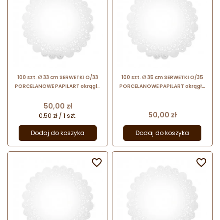
100 szt. ∅ 33 cm SERWETKI O/33
100 szt. ∅ 35 cm SERWETKI O/35
PORCELANOWE PAPILART okrągłe
PORCELANOWE PAPILART okrągłe
serwetki powlekane
serwetki powlekane
Cena
50,00 zł
Cena
50,00 zł
0,50 zł / 1 szt.
Dodaj do koszyka
Dodaj do koszyka

