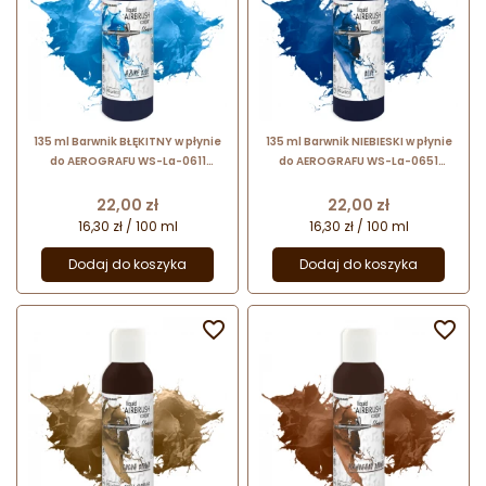
135 ml Barwnik BŁĘKITNY w płynie
135 ml Barwnik NIEBIESKI w płynie
do AEROGRAFU WS-La-0611
do AEROGRAFU WS-La-0651
Foodcolours
Foodcolours
Cena
Cena
22,00 zł
22,00 zł
16,30 zł / 100 ml
16,30 zł / 100 ml
Dodaj do koszyka
Dodaj do koszyka

