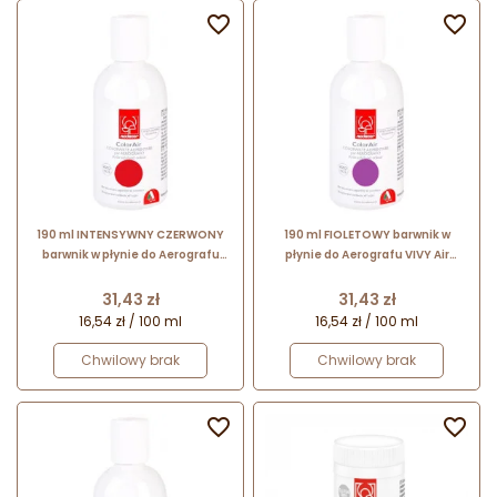


190 ml INTENSYWNY CZERWONY
190 ml FIOLETOWY barwnik w
barwnik w płynie do Aerografu
płynie do Aerografu VIVY Air
VIVY Air Super Red 23998 Modecor
Purple 23992 Modecor
Cena
Cena
31,43 zł
31,43 zł
16,54 zł / 100 ml
16,54 zł / 100 ml
Chwilowy brak
Chwilowy brak

