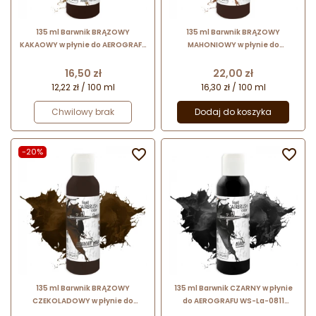
135 ml Barwnik BRĄZOWY
135 ml Barwnik BRĄZOWY
KAKAOWY w płynie do AEROGRAFU
MAHONIOWY w płynie do
WS-La-0691 Foodcolours
AEROGRAFU WS-La-0731
Foodcolours
Cena
Cena
16,50 zł
22,00 zł
12,22 zł / 100 ml
16,30 zł / 100 ml
Chwilowy brak
Dodaj do koszyka
-20%


135 ml Barwnik BRĄZOWY
135 ml Barwnik CZARNY w płynie
CZEKOLADOWY w płynie do
do AEROGRAFU WS-La-0811
AEROGRAFU WS-La-0771
Foodcolours