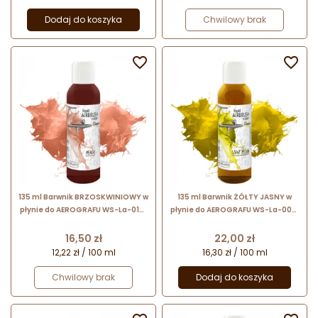
Dodaj do koszyka
Chwilowy brak


135 ml Barwnik BRZOSKWINIOWY w
135 ml Barwnik ŻÓŁTY JASNY w
płynie do AEROGRAFU WS-La-0171
płynie do AEROGRAFU WS-La-0021
Foodcolours
Foodcolours
Cena
Cena
16,50 zł
22,00 zł
12,22 zł / 100 ml
16,30 zł / 100 ml
Chwilowy brak
Dodaj do koszyka