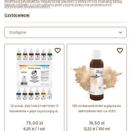
dostawę produktów najwyższej jakości, z których na szeroką skalę
lekkiej mgiełki, co umożliwia precyzyjne pokrycie powierzchni
korzystają profesjonaliści.
produktu spożywczego kolorowym pigmentem. Płynna forma
Czytaj więcej
barwnika pozwala na łatwe uzupełnienie zbiornika aerografu -
wystarczy przelać produkt do wyznaczonego miejsca. Następnie,
poprzez naciśnięcie spustu, można wypuścić pierwszą wiązkę
mgiełki. Efekt jest delikatny, jednak przy dłuższej aplikacji w prosty
Dostępne
sposób można uzyskać równomierne pokrycie na przykład dużego
tortu. W cukiernictwie taką metodą ozdabia się również ciasta,
muffinki, babeczki i ciasteczka.


12 sztuk. ZESTAW STARTOWY 11
135 ml Barwnik ECRU w płynie do
barwników + płyn czyszczący do
AEROGRAFU WS-La-0211
AEROGRAFU WS-La-100 Food
Foodcolours
Colours
Cena
Cena
75,00 zł
16,50 zł
6,25 zł / 1 szt.
12,22 zł / 100 ml