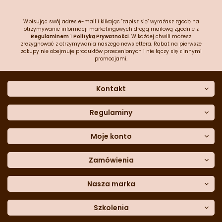
Wpisując swój adres e-mail i klikając "zapisz się" wyrażasz zgodę na
otrzymywanie informacji marketingowych drogą mailową zgodnie z
Regulaminem
i
Polityką Prywatności
. W każdej chwili możesz
zrezygnować z otrzymywania naszego newslettera. Rabat na pierwsze
zakupy nie obejmuje produktów przecenionych i nie łączy się z innymi
promocjami.
Kontakt
O nas
Dane kontaktowe
Regulaminy
Często zadawane pytania
Regulamin sklepu
Sklep stacjonarny
Polityka prywatności
Moje konto
Formularz kontaktowy
Polityka cookies
Załóż konto
Blog
Polityka reklamacji
Zamówienia
Moje dane
Polityka zwrotów
Historia zamówień
e-mail:
Sposoby dostawy
sklep@cukieteria.pl
Dostępność cyfrowa
Lista ulubionych
telefon:
Metody płatności
Nasza marka
601 767 272
Moje rabaty
Dane do przelewu
Sempre Group
Formularz
reklamacji
Trio Gelato
Szkolenia
Formularz
zwrotu
CDN
Warsaw
Academy of Pastry Arts