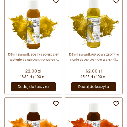


135 ml Barwnik ŻÓŁTY SŁONECZNY
135 ml Barwnik PERŁOWY ZŁOTY w
w płynie do AEROGRAFU WS-La-
płynie do AEROGRAFU WS-LP-35
0051 Foodcolours
Foodcolours
Cena
Cena
22,00 zł
62,00 zł
16,30 zł / 100 ml
45,93 zł / 100 ml
Dodaj do koszyka
Dodaj do koszyka

