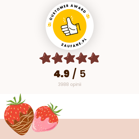
4.9
/
5
3988 opinii