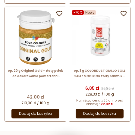

-70%
Nowy

op. 20 g Original Gold - złoty pyłek
op. 3 g COLORDUST GIALLO SOLE
do dekorowania powierzchni
23137 MODECOR żółty barwnik w
wyrobów cukierniczych - nr. kat.
proszku rozpuszczalny w tłuszczu
WS-P-157 Food Colours
Cena
Cena podstawow
6,85 zł
22,82 zł
228,33 zł / 100 g
Cena
42,00 zł
Najniższa cena z 30 dni przed
210,00 zł / 100 g
obniżką :
22,82 zł
Dodaj do koszyka
Dodaj do koszyka