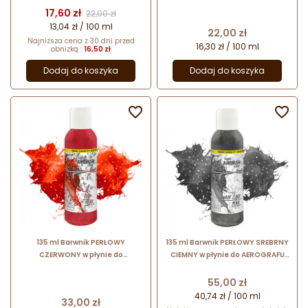
Foodcolours
Cena
Cena podstawowa
17,60 zł
22,00 zł
13,04 zł / 100 ml
Cena
22,00 zł
Najniższa cena z 30 dni przed
16,30 zł / 100 ml
obniżką :
16,50 zł
Dodaj do koszyka
Dodaj do koszyka


135 ml Barwnik PERŁOWY
135 ml Barwnik PERŁOWY SREBRNY
CZERWONY w płynie do
CIEMNY w płynie do AEROGRAFU
AEROGRAFU WS-LP-04
WS-LP-31 Foodcolours
Foodcolours
Cena
55,00 zł
40,74 zł / 100 ml
Cena
33,00 zł