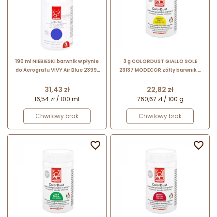
190 ml NIEBIESKI barwnik w płynie
3 g COLORDUST GIALLO SOLE
do Aerografu VIVY Air Blue 23991
23137 MODECOR żółty barwnik w
Modecor
proszku rozpuszczalny w tłuszczu
Cena
Cena
31,43 zł
22,82 zł
16,54 zł / 100 ml
760,67 zł / 100 g
Chwilowy brak
Chwilowy brak

