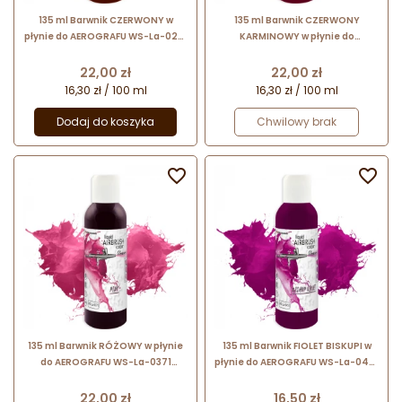
135 ml Barwnik CZERWONY w
135 ml Barwnik CZERWONY
płynie do AEROGRAFU WS-La-0251
KARMINOWY w płynie do
Foodcolours
AEROGRAFU WS-La-0331
Foodcolours
Cena
Cena
22,00 zł
22,00 zł
16,30 zł / 100 ml
16,30 zł / 100 ml
Dodaj do koszyka
Chwilowy brak


135 ml Barwnik RÓŻOWY w płynie
135 ml Barwnik FIOLET BISKUPI w
do AEROGRAFU WS-La-0371
płynie do AEROGRAFU WS-La-0451
Foodcolours
Foodcolours
Cena
Cena
22,00 zł
16,50 zł