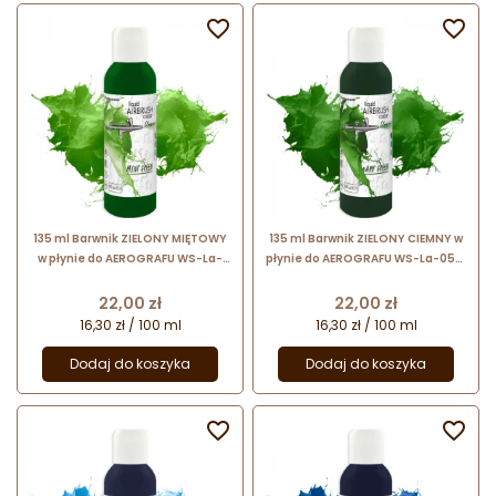


135 ml Barwnik ZIELONY MIĘTOWY
135 ml Barwnik ZIELONY CIEMNY w
w płynie do AEROGRAFU WS-La-
płynie do AEROGRAFU WS-La-0571
0531 Foodcolours
Foodcolours
Cena
Cena
22,00 zł
22,00 zł
16,30 zł / 100 ml
16,30 zł / 100 ml
Dodaj do koszyka
Dodaj do koszyka

