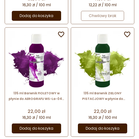
16,30 zł / 100 ml
12,22 zł / 100 ml
Dodaj do koszyka
Chwilowy brak


135 ml Barwnik FIOLETOWY w
135 ml Barwnik ZIELONY
płynie do AEROGRAFU WS-La-0411
PISTACJOWY w płynie do
Foodcolours
AEROGRAFU WS-La-0491
Foodcolours
Cena
Cena
22,00 zł
22,00 zł
16,30 zł / 100 ml
16,30 zł / 100 ml
Dodaj do koszyka
Dodaj do koszyka