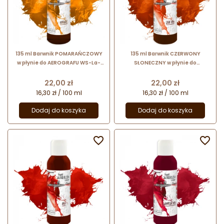
135 ml Barwnik POMARAŃCZOWY
135 ml Barwnik CZERWONY
w płynie do AEROGRAFU WS-La-
SŁONECZNY w płynie do
0131 Foodcolours
AEROGRAFU WS-La-0291
Foodcolours
Cena
Cena
22,00 zł
22,00 zł
16,30 zł / 100 ml
16,30 zł / 100 ml
Dodaj do koszyka
Dodaj do koszyka

