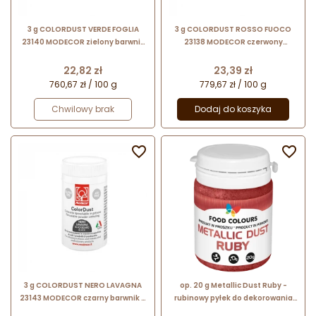
3 g COLORDUST VERDE FOGLIA
3 g COLORDUST ROSSO FUOCO
23140 MODECOR zielony barwnik
23138 MODECOR czerwony
w proszku rozpuszczalny w
barwnik w proszku rozpuszczalny
tłuszczu
w tłuszczu
Cena
Cena
22,82 zł
23,39 zł
760,67 zł / 100 g
779,67 zł / 100 g
Chwilowy brak
Dodaj do koszyka


3 g COLORDUST NERO LAVAGNA
op. 20 g Metallic Dust Ruby -
23143 MODECOR czarny barwnik w
rubinowy pyłek do dekorowania
proszku rozpuszczalny w tłuszczu
powierzchni wyrobów