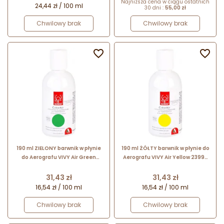
Najniższa cena w ciągu ostatnich
24,44 zł / 100 ml
30 dni :
55,00 zł
Chwilowy brak
Chwilowy brak


190 ml ZIELONY barwnik w płynie
190 ml ŻÓŁTY barwnik w płynie do
do Aerografu VIVY Air Green
Aerografu VIVY Air Yellow 23996
23995 Modecor
Modecor
Cena
Cena
31,43 zł
31,43 zł
16,54 zł / 100 ml
16,54 zł / 100 ml
Chwilowy brak
Chwilowy brak