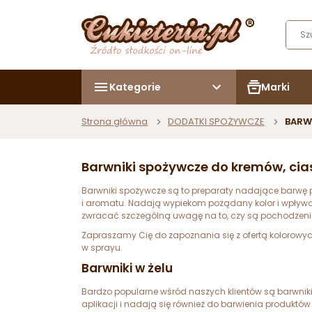
Kategorie
Marki
Strona główna
DODATKI SPOŻYWCZE
BARW
Barwniki spożywcze do kremów, cias
Barwniki spożywcze są to preparaty nadające barwę p
i aromatu. Nadają wypiekom pożądany kolor i wpływaj
zwracać szczególną uwagę na to, czy są pochodzenia
Zapraszamy Cię do zapoznania się z ofertą kolorowyc
w sprayu.
Barwniki w żelu
Bardzo popularne wśród naszych klientów są barwniki w
aplikacji i nadają się również do barwienia produktów