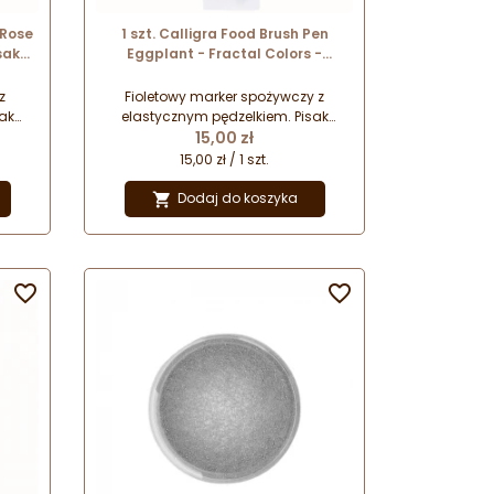
 Rose
1 szt. Calligra Food Brush Pen
sak
Eggplant - Fractal Colors -
m
fioletowy pisak spożywczy z
elastycznym pędzelkiem
z
Fioletowy marker spożywczy z
ak
elastycznym pędzelkiem. Pisak
Cena
h
spożywczy do precyzyjnych
15,00 zł
ych
dekoracji. Marker do jadalnych
15,00 zł / 1 szt.
zacji
napisów. Idealny do personalizacji
ny do
tortów i ciasteczek. Przeznaczony do
Dodaj do koszyka

chni,
dekorowania twardych powierzchni,
takich jak masa cukrowa,
i.
marcepan czy lukier królewski.

