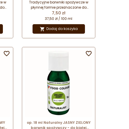
domowego
ze w
Tradycyjne barwniki spożywcze w
 do
płynnej formie przeznaczone do
Cena
h.
barwienia środowisk wodnych.
7,50 zł
ienia
Idealnie sprawdzą się do barwienia
37,50 zł / 100 ml
 i
napojów, polew cukierniczych i
ne są
dekoracji. Barwniki przeznaczone są
Dodaj do koszyka

do użytku domowego.


OWY
op. 18 ml Naturalny JASNY ZIELONY
łej
barwnik spożywczy - do białej