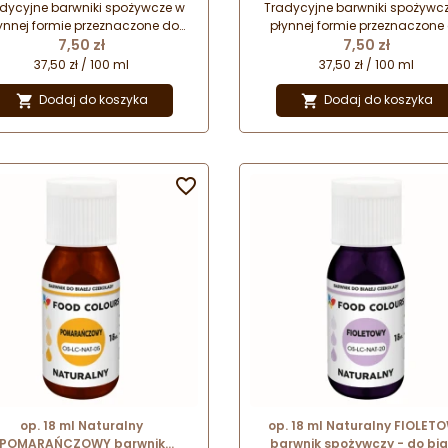
domowego
domowego
dycyjne barwniki spożywcze w
Tradycyjne barwniki spożywc
ynnej formie przeznaczone do
płynnej formie przeznaczone
Cena
Cena
arwienia środowisk wodnych.
7,50 zł
barwienia środowisk wodnyc
7,50 zł
lnie sprawdzą się do barwienia
Idealnie sprawdzą się do barw
37,50 zł / 100 ml
37,50 zł / 100 ml
apojów, polew cukierniczych i
napojów, polew cukierniczych
racji. Barwniki przeznaczone są
dekoracji. Barwniki przeznaczo
Dodaj do koszyka
Dodaj do koszyka


do użytku domowego.
do użytku domowego.

op. 18 ml Naturalny
op. 18 ml Naturalny FIOLET
POMARAŃCZOWY barwnik
barwnik spożywczy - do bia