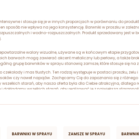
intensywne i stosuje się je w innych proporcjach w porównaniu do produk
en sposób nie wpływa na jego konsystencję. Barwniki w proszku w zależn
ozpuszczalnych i wodno-rozpuszczalnych. Produkt sprzedawany jest w
.
niepowtarzalne walory wizualne, używane są w końcowym etapie przygoto
woich barwach mogą zawierać akcent metaliczny lub perłowy, a także br
gólną grupę barwników w sprayu stanowią zamsze, które stosuje się na z
o czekolady i mas tłustych. Ten rodzaj występuje w postaci proszku, żelu 
, soków czy nawet napojów. Zachęcamy Cię do zapoznania się z różnego r
 wszelkich starań, aby nasza oferta była dla Ciebie atrakcyjna, dlatego
e i dokładamy wszelkich starań, aby realizować je z największą staran
 pozytywne opinie zadowolonych klientów. Nasi pracownicy pozostają do
udanych zakupów.
BARWNIKI W SPRAYU
ZAMSZE W SPRAYU
BARWNIK