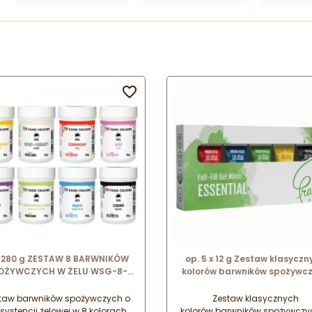

. 280 g ZESTAW 8 BARWNIKÓW
op. 5 x 12 g Zestaw klasyczn
OŻYWCZYCH W ŻELU WSG-8-
kolorów barwników spożywc
SET FOOD COLOURS
w żelu - Full-Fill Gel Minis
Essential Fractal Colors
taw barwników spożywczych o
Zestaw klasycznych
systencji żelowej w 8 kolorach.
kolorów barwników spożywczy