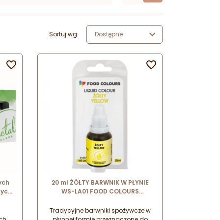
Sortuj wg:
Dostępne


ych
20 ml ŻÓŁTY BARWNIK W PŁYNIE
zych
WS-LA01 FOOD COLOURS
tradycyjny barwnik do użytku
domowego
Tradycyjne barwniki spożywcze w
ch w
płynnej formie przeznaczone do