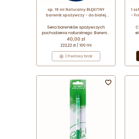
op. 18 ml Naturalny BŁĘKITNY
1 sz
barwnik spożywczy - do białej
- F
czekolady i kremów cukierniczych
- OS-LC-NAT-25 Food Colours
Seria barwników spożywczych
C
pochodzenia naturalnego. Barwniki
e
Cena
cukiernicze w formie emulsji
40,00 zł
przygotowanej na bazie oleju
de
222,22 zł / 100 ml
roślinnego. Przeznaczone do
napi
barwienia białej czekolady oraz
tort
Chwilowy brak
kremów i mas cukierniczych o
deko
wysokiej zawartości tłuszczu.
m
