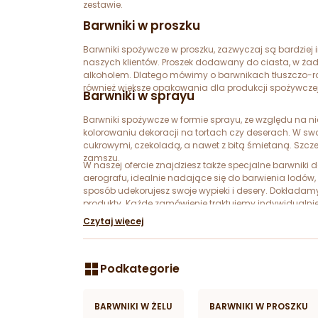
zestawie.
Barwniki w proszku
Barwniki spożywcze w proszku, zazwyczaj są bardziej 
naszych klientów. Proszek dodawany do ciasta, w żad
alkoholem. Dlatego mówimy o barwnikach tłuszczo-r
również większe opakowania dla produkcji spożywczej
Barwniki w sprayu
Barwniki spożywcze w formie sprayu, ze względu na 
kolorowaniu dekoracji na tortach czy deserach. W s
cukrowymi, czekoladą, a nawet z bitą śmietaną. Szcze
zamszu.
W naszej ofercie znajdziesz także specjalne barwniki d
aerografu, idealnie nadające się do barwienia lodów
sposób udekorujesz swoje wypieki i desery. Dokładamy
produkty. Każde zamówienie traktujemy indywidualni
terminie. O naszym profesjonalizmie świadczą liczne
Czytaj więcej
zamówienia. Zapraszamy do współpracy i życzymy 
Podkategorie
BARWNIKI W ŻELU
BARWNIKI W PROSZKU