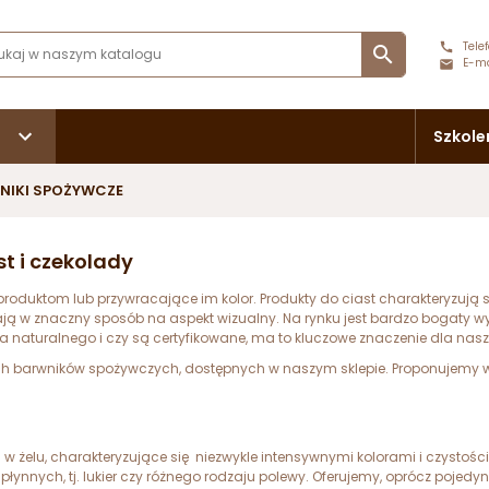
Telef

E-ma
Szkole
NIKI SPOŻYWCZE
t i czekolady
roduktom lub przywracające im kolor. Produkty do ciast charakteryzują 
ą w znaczny sposób na aspekt wizualny. Na rynku jest bardzo bogaty wyb
 naturalnego i czy są certyfikowane, ma to kluczowe znaczenie dla nas
h barwników spożywczych, dostępnych w naszym sklepie. Proponujemy wg u
 żelu, charakteryzujące się niezwykle intensywnymi kolorami i czystością
 płynnych, tj. lukier czy różnego rodzaju polewy. Oferujemy, oprócz pojed