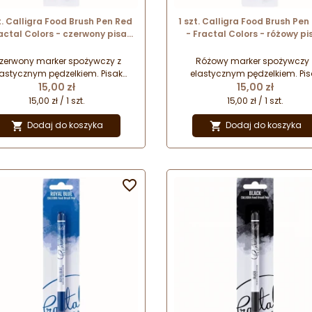
t. Calligra Food Brush Pen Red
1 szt. Calligra Food Brush Pen
ractal Colors - czerwony pisak
- Fractal Colors - różowy pi
spożywczy z elastycznym
spożywczy z elastyczny
pędzelkiem
pędzelkiem
zerwony marker spożywczy z
Różowy marker spożywczy 
lastycznym pędzelkiem. Pisak
elastycznym pędzelkiem. Pis
Cena
Cena
spożywczy do precyzyjnych
15,00 zł
spożywczy do precyzyjnyc
15,00 zł
koracji. Marker do jadalnych
dekoracji. Marker do jadaln
15,00 zł / 1 szt.
15,00 zł / 1 szt.
sów. Idealny do personalizacji
napisów. Idealny do personali
ów i ciasteczek. Przeznaczony do
tortów i ciasteczek. Przeznaczo
Dodaj do koszyka
Dodaj do koszyka


rowania twardych powierzchni,
dekorowania twardych powierz
takich jak masa cukrowa,
takich jak masa cukrowa,
arcepan czy lukier królewski.
marcepan czy lukier królewsk
