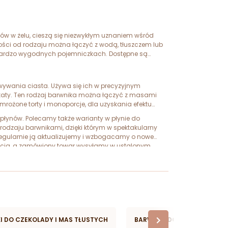
tów w żelu, cieszą się niezwykłym uznaniem wśród
ości od rodzaju można łączyć z wodą, tłuszczem lub
 bardzo wygodnych pojemniczkach. Dostępne są
wywania ciasta. Używa się ich w precyzyjnym
okaty. Ten rodzaj barwnika można łączyć z masami
mrożone torty i monoporcje, dla uzyskania efektu
i płynów. Polecamy także warianty w płynie do
odzaju barwnikami, dzięki którym w spektakularny
 regularnie ją aktualizujemy i wzbogacamy o nowe
nością, a zamówiony towar wysyłamy w ustalonym
 Twojej dyspozycji i służą pomocą na każdym etapie
I DO CZEKOLADY I MAS TŁUSTYCH
BARWNIKI DO AEROGRAFU