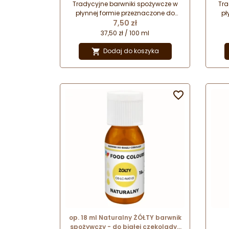
domowego
Tradycyjne barwniki spożywcze w
Tra
płynnej formie przeznaczone do
pł
Cena
barwienia środowisk wodnych.
7,50 zł
b
Idealnie sprawdzą się do barwienia
Idea
37,50 zł / 100 ml
napojów, polew cukierniczych i
n
dekoracji. Barwniki przeznaczone są
deko
Dodaj do koszyka

do użytku domowego.

op. 18 ml Naturalny ŻÓŁTY barwnik
spożywczy - do białej czekolady i