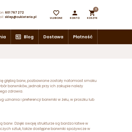
0



on:
601 767 272
il:
sklep@cukieteria.pl
ULUBIONE
KONTO
KOSZYK
nia
Blog
Dostawa
Płatność
się głębią barw, pozbawione zostały natomiast smaku
ór barwników, jednak przy ich zakupie należy
zego zdrowia.
znania i preferencji barwniki w żelu, w proszku lub
 barw. Dzięki swojej strukturze są bardzo łatwe w
ynczych sztuk, także dostępne barwniki spożywcze w