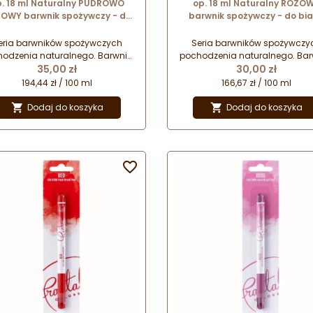
. 18 ml Naturalny PUDROWO
op. 18 ml Naturalny RÓŻO
OWY barwnik spożywczy - do
barwnik spożywczy - do bia
białej czekolady i kremów
czekolady i kremów cukiernic
kierniczych - OS-LC-NAT-10
- OS-LC-NAT-12 Food Colou
eria barwników spożywczych
Seria barwników spożywczy
Food Colours
odzenia naturalnego. Barwniki
pochodzenia naturalnego. Bar
Cena
Cena
cukiernicze w formie emulsji
35,00 zł
cukiernicze w formie emulsj
30,00 zł
rzygotowanej na bazie oleju
przygotowanej na bazie ole
194,44 zł / 100 ml
166,67 zł / 100 ml
roślinnego. Przeznaczone do
roślinnego. Przeznaczone d
rwienia białej czekolady oraz
barwienia białej czekolady o
Dodaj do koszyka
Dodaj do koszyka


remów i mas cukierniczych o
kremów i mas cukierniczych
ysokiej zawartości tłuszczu.
wysokiej zawartości tłuszcz
