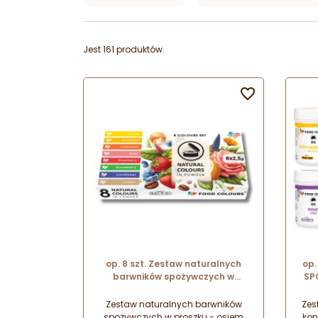
Jest 161 produktów.

op. 8 szt. Zestaw naturalnych
op
barwników spożywczych w
SP
proszku - NAT-P-01 Food Colours -
osiem naturalnych kolorów
Zestaw naturalnych barwników
Zes
spożywczych w proszku - osiem
kon