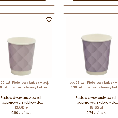
materiałów przeznaczonych
recyklingu.

 20 szt. Fioletowy kubek - poj.
op. 25 szt. Fioletowy kubek - 
0 ml - dwuwarstwowy kubek
300 ml - dwuwarstwowy ku
erowy do gorących napojów -
papierowy do gorących napo
śr. 80 mm x wys. 91 mm
śr. 90 mm x wys. 105 mm
Zestaw dwuwarstwowych
Zestaw dwuwarstwowych
papierowych kubków do
papierowych kubków do
Cena
Cena
rwowania ciepłych i gorących
12,00 zł
serwowania ciepłych i gorąc
18,62 zł
apojów na wynos. Starannie
napojów na wynos. Starann
0,60 zł / 1 szt.
0,74 zł / 1 szt.
wykonane kubki w pięknych
wykonane kubki w pięknyc