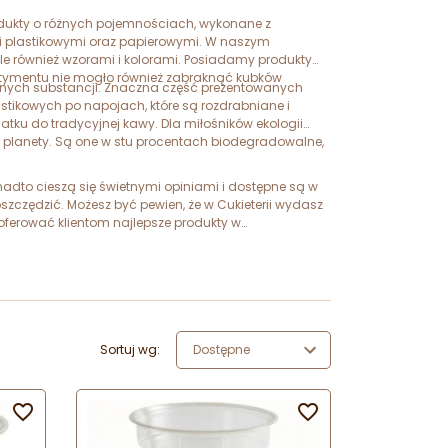
dukty o różnych pojemnościach, wykonane z
i plastikowymi oraz papierowymi. W naszym
le również wzorami i kolorami. Posiadamy produkty
rtymentu nie mogło również zabraknąć kubków
cznych substancji. Znaczna część prezentowanych
stikowych po napojach, które są rozdrabniane i
datku do tradycyjnej kawy. Dla miłośników ekologii
ą planety. Są one w stu procentach biodegradowalne,
adto cieszą się świetnymi opiniami i dostępne są w
zędzić. Możesz być pewien, że w Cukieterii wydasz
ferować klientom najlepsze produkty w
Sortuj wg:
Dostępne

