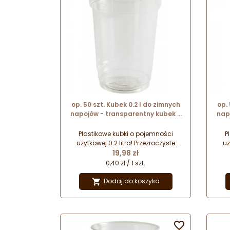
op. 50 szt. Kubek 0.2 l do zimnych
op.
napojów - transparentny kubek z
nap
tworzywa z recyklingu - śr. 78 mm
twor
x wys. 97 mm
Plastikowe kubki o pojemności
P
użytkowej 0.2 litra! Przezroczyste
uż
Cena
kubki jednorazowego użytku do
19,98 zł
ku
serwowania bezalkoholowych,
s
0,40 zł / 1 szt.
zimnych napojów. Wykonane z
z
tworzywa pochodzącego z
Dodaj do koszyka

recyklingu. Kubki sprzedawane są
rec
bez pokrywki!
