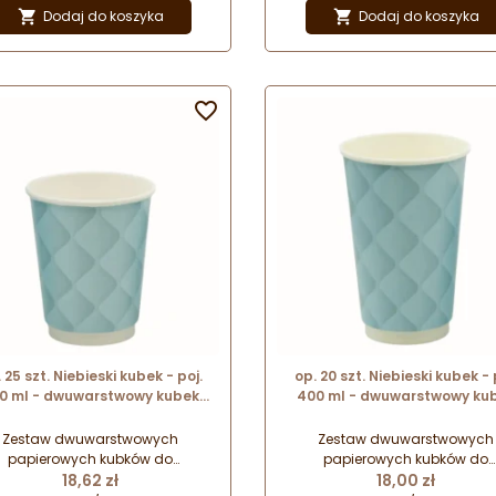
pastelowych odcieniach.
pastelowych odcieniach.
Dodaj do koszyka
Dodaj do koszyka


ginalny wzór z trójwymiarowym
Oryginalny wzór z trójwymiar
ektem wizualnym. Wykonane z
efektem wizualnym. Wykonan
teriałów przeznaczonych do
materiałów przeznaczonych
recyklingu.
recyklingu.

 25 szt. Niebieski kubek - poj.
op. 20 szt. Niebieski kubek - 
0 ml - dwuwarstwowy kubek
400 ml - dwuwarstwowy ku
erowy do gorących napojów -
papierowy do gorących napo
śr. 90 mm x wys. 105 mm
śr. 90 mm x wys. 133 mm
Zestaw dwuwarstwowych
Zestaw dwuwarstwowych
papierowych kubków do
papierowych kubków do
Cena
Cena
rwowania ciepłych i gorących
18,62 zł
serwowania ciepłych i gorąc
18,00 zł