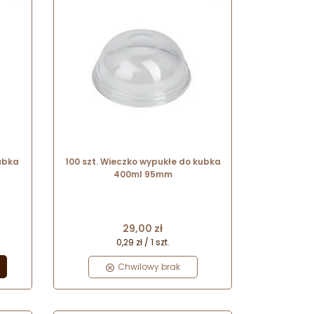
ubka
100 szt. Wieczko wypukłe do kubka
400ml 95mm
Cena
29,00 zł
0,29 zł / 1 szt.
Chwilowy brak