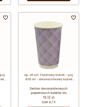
 do
materiałów przeznaczonych do
recyklingu.


poj.
op. 20 szt. Fioletowy kubek - poj.
bek
400 ml - dwuwarstwowy kubek
jów -
papierowy do gorących napojów -
śr. 90 mm x wys. 133 mm
Zestaw dwuwarstwowych
papierowych kubków do
Cena
ych
serwowania ciepłych i gorących
19,12 zł
ie
napojów na wynos. Starannie
0,96 zł / 1l
h
wykonane kubki w pięknych