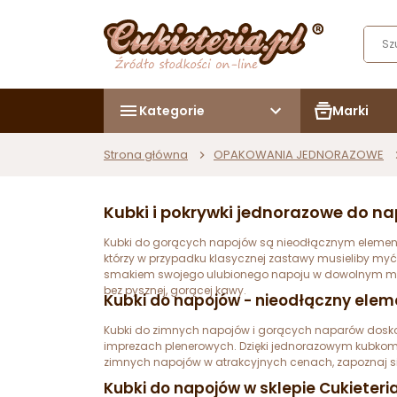
Kategorie
Marki
Strona główna
OPAKOWANIA JEDNORAZOWE
Kubki i pokrywki jednorazowe do n
Kubki do gorących napojów są nieodłącznym elementem 
którzy w przypadku klasycznej zastawy musieliby my
smakiem swojego ulubionego napoju w dowolnym miejsc
bez pysznej, gorącej kawy.
Kubki do napojów - nieodłączny elem
Kubki do zimnych napojów i gorących naparów doskonal
imprezach plenerowych. Dzięki jednorazowym kubkom 
zimnych napojów w atrakcyjnych cenach, zapoznaj 
Kubki do napojów w sklepie Cukieteri