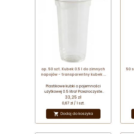
op. 50 szt. Kubek 0.5 l do zimnych
50 
napojów - transparentny kubek z
tworzywa z recyklingu - śr. 95 mm
x wys. 149 mm
Plastikowe kubki o pojemności
użytkowej 0.5 litra! Przezroczyste
Cena
kubki jednorazowego użytku do
33,25 zł
serwowania bezalkoholowych,
0,67 zł / 1 szt.
zimnych napojów. Wykonane z
tworzywa pochodzącego z
Dodaj do koszyka

recyklingu. Kubki sprzedawane są
bez pokrywki!