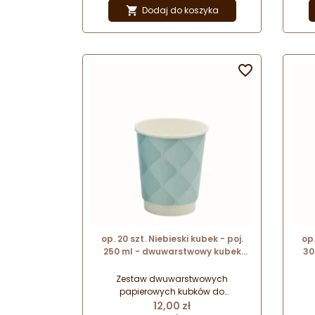
pastelowych odcieniach.
Dodaj do koszyka

Oryginalny wzór z trójwymiarowym
Ory
efektem wizualnym. Wykonane z
ef
materiałów przeznaczonych do
ma
recyklingu.

op. 20 szt. Niebieski kubek - poj.
op.
250 ml - dwuwarstwowy kubek
30
papierowy do gorących napojów -
papi
śr. 80 mm x wys. 91 mm
Zestaw dwuwarstwowych
papierowych kubków do
Cena
serwowania ciepłych i gorących
se
12,00 zł