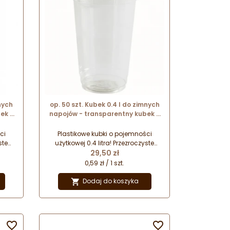
nych
op. 50 szt. Kubek 0.4 l do zimnych
ek z
napojów - transparentny kubek z
95 mm
tworzywa z recyklingu - śr. 95 mm
x wys. 129 mm
ci
Plastikowe kubki o pojemności
ste
użytkowej 0.4 litra! Przezroczyste
Cena
 do
kubki jednorazowego użytku do
29,50 zł
h,
serwowania bezalkoholowych,
0,59 zł / 1 szt.
 z
zimnych napojów. Wykonane z
z
tworzywa pochodzącego z
Dodaj do koszyka

e są
recyklingu. Kubki sprzedawane są
bez pokrywki!

