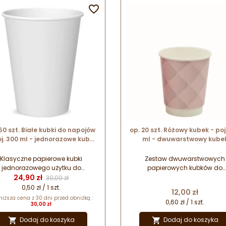

50 szt. Białe kubki do napojów
op. 20 szt. Różowy kubek - poj
oj. 300 ml - jednorazowe kubki
ml - dwuwarstwowy kube
pierowe - śr. 90 mm x wys. 111
papierowy do gorących napo
mm
śr. 80 mm x wys. 91 mm
Klasyczne papierowe kubki
Zestaw dwuwarstwowych
jednorazowego użytku do
papierowych kubków do
Cena
Cena podstawowa
rwowania zimnych i ciepłych
24,90 zł
serwowania ciepłych i gorąc
30,00 zł
ojów. Papierowe kubki pokryte
napojów na wynos. Starann
0,50 zł / 1 szt.
Cena
12,00 zł
stwą foli polietylenowej, która
wykonane kubki w pięknyc
niższa cena z 30 dni przed obniżką :
0,60 zł / 1 szt.
zabezpiecza papier przez
pastelowych odcieniach.
30,00 zł
zemiękaniem. Produkt zawiera
Oryginalny wzór z trójwymiar
Dodaj do koszyka
Dodaj do koszyka


plastik.
efektem wizualnym. Wykonan