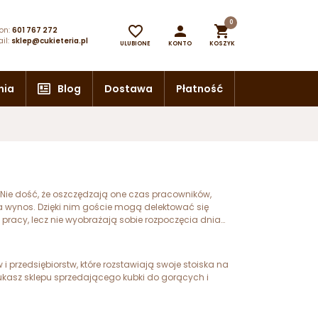
0



on:
601 767 272
il:
sklep@cukieteria.pl
ULUBIONE
KONTO
KOSZYK
nia
Blog
Dostawa
Płatność
. Nie dość, że oszczędzają one czas pracowników,
a wynos. Dzięki nim goście mogą delektować się
pracy, lecz nie wyobrażają sobie rozpoczęcia dnia
przedsiębiorstw, które rozstawiają swoje stoiska na
kasz sklepu sprzedającego kubki do gorących i