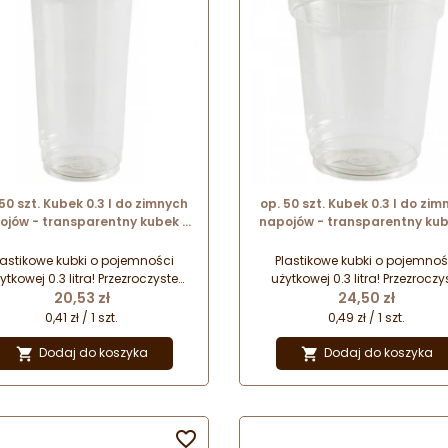
 50 szt. Kubek 0.3 l do zimnych
op. 50 szt. Kubek 0.3 l do zim
ojów - transparentny kubek z
napojów - transparentny kub
zywa z recyklingu - śr. 78 mm
tworzywa z recyklingu - śr. 
x wys. 128 mm
x wys. 117 mm
lastikowe kubki o pojemności
Plastikowe kubki o pojemnoś
ytkowej 0.3 litra! Przezroczyste
użytkowej 0.3 litra! Przezroczy
Cena
Cena
bki jednorazowego użytku do
20,53 zł
kubki jednorazowego użytku
24,50 zł
erwowania bezalkoholowych,
serwowania bezalkoholowyc
0,41 zł / 1 szt.
0,49 zł / 1 szt.
imnych napojów. Wykonane z
zimnych napojów. Wykonane
tworzywa pochodzącego z
tworzywa pochodzącego 
Dodaj do koszyka
Dodaj do koszyka


yklingu. Kubki sprzedawane są
recyklingu. Kubki sprzedawan
bez pokrywki!
bez pokrywki!
