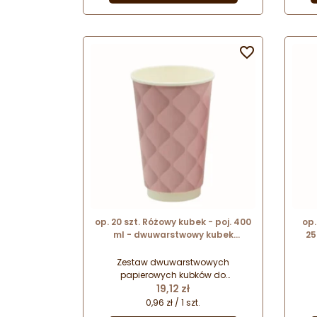

op. 20 szt. Różowy kubek - poj. 400
op.
ml - dwuwarstwowy kubek
25
papierowy do gorących napojów -
papi
śr. 90 mm x wys. 133 mm
Zestaw dwuwarstwowych
papierowych kubków do
Cena
serwowania ciepłych i gorących
19,12 zł
se
napojów na wynos. Starannie
n
0,96 zł / 1 szt.
wykonane kubki w pięknych