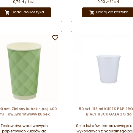
apojów na wynos. Starannie
napojów na wynos. Starann
0,74 zł / 1 szt.
0,90 zł / 1 szt.
wykonane kubki w pięknych
wykonane kubki w pięknyc
pastelowych odcieniach.
pastelowych odcieniach.
Dodaj do koszyka
Dodaj do koszyka


ginalny wzór z trójwymiarowym
Oryginalny wzór z trójwymiar
ektem wizualnym. Wykonane z
efektem wizualnym. Wykonan
teriałów przeznaczonych do
materiałów przeznaczonych
recyklingu.
recyklingu.

20 szt. Zielony kubek - poj. 400
50 szt. 118 ml KUBEK PAPIER
ml - dwuwarstwowy kubek
BIAŁY 118CK GALAGO do
erowy do gorących napojów -
serwowania gorących napo
śr. 90 mm x wys. 133 mm
Zestaw dwuwarstwowych
Seria kubków jednorazowego u
papierowych kubków do
wykonanych z naturalnego pa