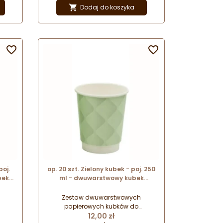
pastelowych odcieniach.
Dodaj do koszyka

owym
Oryginalny wzór z trójwymiarowym
e z
efektem wizualnym. Wykonane z
 do
materiałów przeznaczonych do
recyklingu.


poj.
op. 20 szt. Zielony kubek - poj. 250
bek
ml - dwuwarstwowy kubek
jów -
papierowy do gorących napojów -
śr. 80 mm x wys. 91 mm
Zestaw dwuwarstwowych
papierowych kubków do
Cena
ych
serwowania ciepłych i gorących
12,00 zł