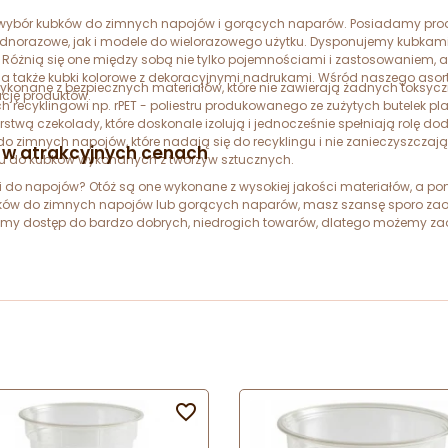
ki wybór kubków do zimnych napojów i gorących naparów. Posiadamy pro
ednorazowe, jak i modele do wielorazowego użytku. Dysponujemy kubkam
Różnią się one między sobą nie tylko pojemnościami i zastosowaniem, a
a także kubki kolorowe z dekoracyjnymi nadrukami. Wśród naszego aso
wykonane z bezpiecznych materiałów, które nie zawierają żadnych toksy
ację produktów.
recyklingowi np. rPET - poliestru produkowanego ze zużytych butelek pla
stwą czekolady, które doskonale izolują i jednocześnie spełniają rolę do
o zimnych napojów, które nadają się do recyklingu i nie zanieczyszczaj
h w atrakcyjnych cenach
niu do kubków wykonanych z tworzyw sztucznych.
 do napojów? Otóż są one wykonane z wysokiej jakości materiałów, a pon
ów do zimnych napojów lub gorących naparów, masz szansę sporo zaoszc
amy dostęp do bardzo dobrych, niedrogich towarów, dlatego możemy zao
