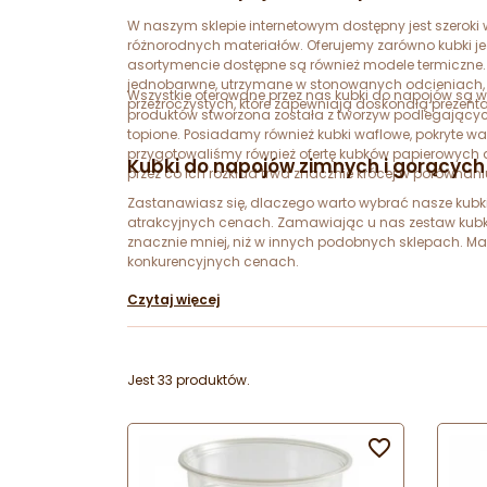
W naszym sklepie internetowym dostępny jest szero
różnorodnych materiałów. Oferujemy zarówno kubki j
asortymencie dostępne są również modele termiczne. 
jednobarwne, utrzymane w stonowanych odcieniach, 
Wszystkie oferowane przez nas kubki do napojów są 
przezroczystych, które zapewniają doskonałą prezent
produktów stworzona została z tworzyw podlegających 
topione. Posiadamy również kubki waflowe, pokryte war
przygotowaliśmy również ofertę kubków papierowych d
Kubki do napojów zimnych i gorącyc
przez co ich rozkład trwa znacznie krócej w porówna
Zastanawiasz się, dlaczego warto wybrać nasze kubki
atrakcyjnych cenach. Zamawiając u nas zestaw kubk
znacznie mniej, niż w innych podobnych sklepach. M
konkurencyjnych cenach.
Czytaj więcej
Jest 33 produktów.
