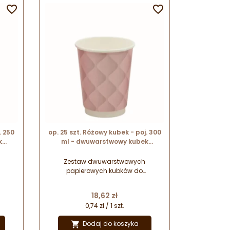


. 250
op. 25 szt. Różowy kubek - poj. 300
k
ml - dwuwarstwowy kubek
jów -
papierowy do gorących napojów -
śr. 90 mm x wys. 105 mm
Zestaw dwuwarstwowych
papierowych kubków do
ych
serwowania ciepłych i gorących
ie
napojów na wynos. Starannie
Cena
18,62 zł
h
wykonane kubki w pięknych
0,74 zł / 1 szt.
pastelowych odcieniach.
owym
Oryginalny wzór z trójwymiarowym
Dodaj do koszyka

e z
efektem wizualnym. Wykonane z