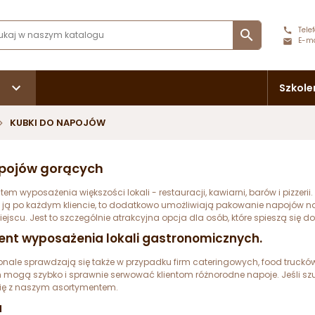
Telef

E-ma
Szkole
KUBKI DO NAPOJÓW
apojów gorących
wyposażenia większości lokali - restauracji, kawiarni, barów i pizzerii
ć ją po każdym kliencie, to dodatkowo umożliwiają pakowanie napojów n
u. Jest to szczególnie atrakcyjna opcja dla osób, które spieszą się do 
ent wyposażenia lokali gastronomicznych.
e sprawdzają się także w przypadku firm cateringowych, food trucków i 
mogą szybko i sprawnie serwować klientom różnorodne napoje. Jeśli szu
się z naszym asortymentem.
a