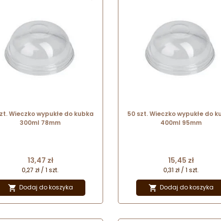
szt. Wieczko wypukłe do kubka
50 szt. Wieczko wypukłe do k
300ml 78mm
400ml 95mm
Cena
Cena
13,47 zł
15,45 zł
0,27 zł / 1 szt.
0,31 zł / 1 szt.
Dodaj do koszyka
Dodaj do koszyka

