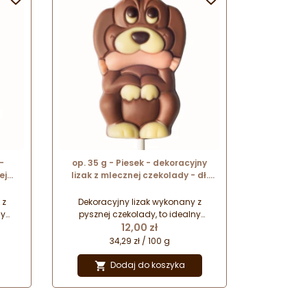
-
op. 35 g - Piesek - dekoracyjny
ej
lizak z mlecznej czekolady - dł.
165 mm
 z
Dekoracyjny lizak wykonany z
ny
pysznej czekolady, to idealny
Cena
 na
pomysł na drobny upominek na
12,00 zł
olię
każdą okazję. Zapakowany w folię
34,29 zł / 100 g
owi
celofanową z kokardką stanowi
ia
prezent gotowy do wręczenia
Dodaj do koszyka

najbliższym.