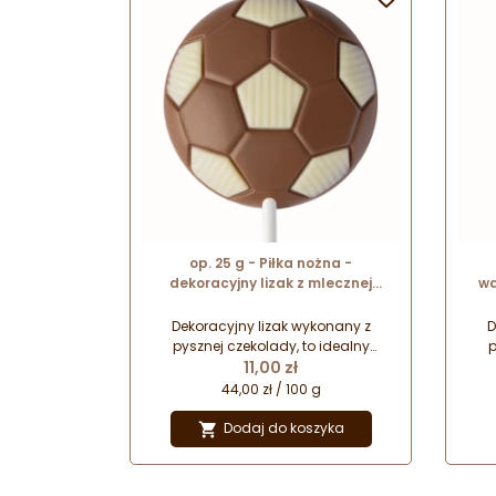
op. 25 g - Piłka nożna -
dekoracyjny lizak z mlecznej
wa
czekolady - dł. 154 mm
Dekoracyjny lizak wykonany z
D
pysznej czekolady, to idealny
p
Cena
pomysł na drobny upominek na
11,00 zł
po
każdą okazję. Zapakowany w folię
każ
44,00 zł / 100 g
celofanową z kokardką stanowi
ce
prezent gotowy do wręczenia
p
Dodaj do koszyka

najbliższym.