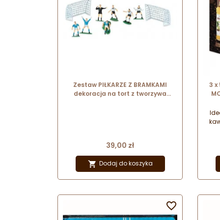
Zestaw PIŁKARZE Z BRAMKAMI
3 x
dekoracja na tort z tworzywa
MO
15041/24176 Modecor
kaw
kar
Ide
kaw
fran
Cena
39,00 zł
Dodaj do koszyka

