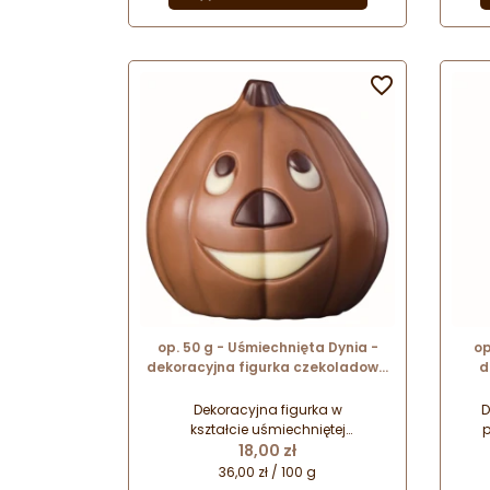
najbliższym.

op. 50 g - Uśmiechnięta Dynia -
op
dekoracyjna figurka czekoladowa
d
na Halloween - prezent w folii
czek
celofanowej
Dekoracyjna figurka w
D
kształcie uśmiechniętej
p
Cena
dyni wykonana z wysokiej jakości
18,00 zł
po
dekorowanej czekolady. Doskonały
każ
36,00 zł / 100 g
pomysł na drobny upominek, nie
celo