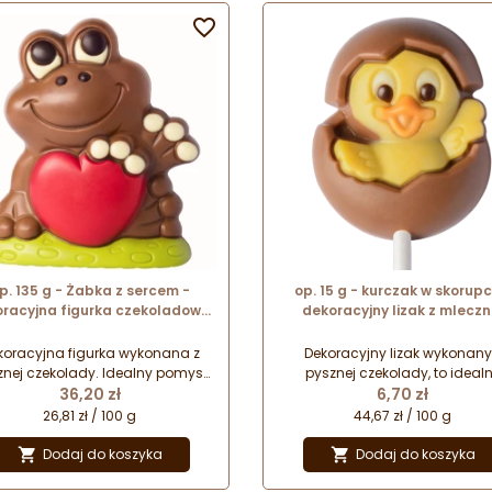

p. 135 g - Żabka z sercem -
op. 15 g - kurczak w skorupc
racyjna figurka czekoladowa
dekoracyjny lizak z mleczn
 prezent w folii celofanowej
czekolady - dł. 150 mm - nr. 
10554
koracyjna figurka wykonana z
Dekoracyjny lizak wykonany
znej czekolady. Idealny pomysł
pysznej czekolady, to ideal
Cena
Cena
a drobny upominek na każdą
36,20 zł
pomysł na drobny wielkano
6,70 zł
kazję. Figurka zapakowana w
upominek. Zapakowany w fol
26,81 zł / 100 g
44,67 zł / 100 g
ekoracyjny celofan stanowi
celofanową z kokardką stan
rezent gotowy do wręczenia
prezent gotowy do wręczen
Dodaj do koszyka
Dodaj do koszyka


najbliższym.
najbliższym.