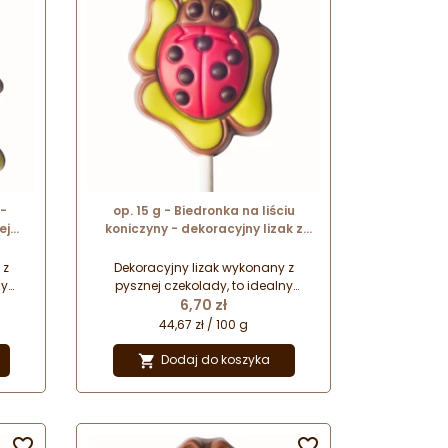
 -
op. 15 g - Biedronka na liściu
ej
koniczyny - dekoracyjny lizak z
mlecznej czekolady - dł. 150 mm
 z
Dekoracyjny lizak wykonany z
ny
pysznej czekolady, to idealny
Cena
 na
pomysł na drobny upominek na
6,70 zł
olię
każdą okazję. Zapakowany w folię
44,67 zł / 100 g
owi
celofanową z kokardką stanowi
ia
prezent gotowy do wręczenia
Dodaj do koszyka

najbliższym.

