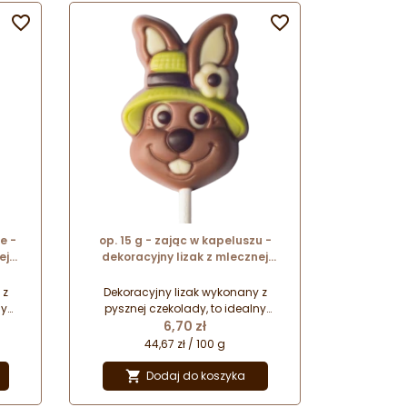


e -
op. 15 g - zając w kapeluszu -
ej
dekoracyjny lizak z mlecznej
kat.
czekolady - dł. 150 mm - nr. kat.
10043
 z
Dekoracyjny lizak wykonany z
ny
pysznej czekolady, to idealny
Cena
cny
pomysł na drobny wielkanocny
6,70 zł
ię
upominek. Zapakowany w folię
44,67 zł / 100 g
owi
celofanową z kokardką stanowi
ia
prezent gotowy do wręczenia
Dodaj do koszyka

najbliższym.