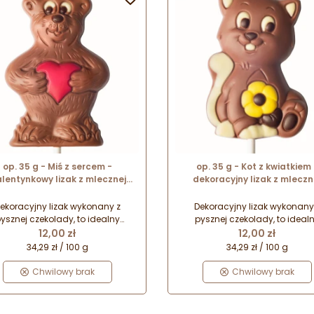
op. 35 g - Miś z sercem -
op. 35 g - Kot z kwiatkiem 
lentynkowy lizak z mlecznej
dekoracyjny lizak z mleczn
czekolady - dł. 165 mm
czekolady - dł. 165 mm
ekoracyjny lizak wykonany z
Dekoracyjny lizak wykonany
ysznej czekolady, to idealny
pysznej czekolady, to ideal
Cena
Cena
mysł na drobny upominek na
pomysł na drobny upominek
12,00 zł
12,00 zł
dą okazję. Zapakowany w folię
każdą okazję. Zapakowany w f
34,29 zł / 100 g
34,29 zł / 100 g
lofanową z kokardką stanowi
celofanową z kokardką stan
rezent gotowy do wręczenia
prezent gotowy do wręczen
Chwilowy brak
Chwilowy brak
najbliższym.
najbliższym.