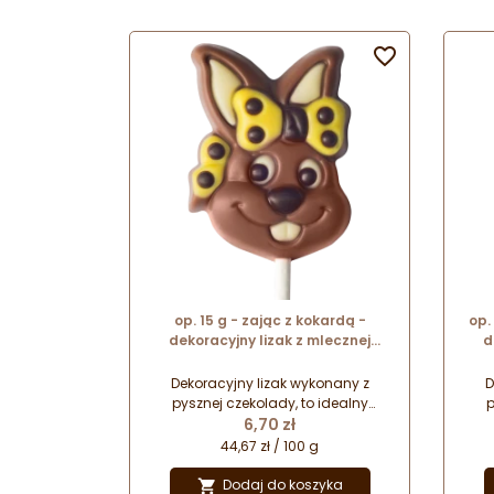
wręczenia najbliższym.

op. 15 g - zając z kokardą -
op.
dekoracyjny lizak z mlecznej
d
czekolady - dł. 150 mm - nr. kat.
cze
10031
Dekoracyjny lizak wykonany z
D
pysznej czekolady, to idealny
p
Cena
pomysł na drobny wielkanocny
6,70 zł
po
upominek. Zapakowany w folię
każ
44,67 zł / 100 g
celofanową z kokardką stanowi
ce
prezent gotowy do wręczenia
p
Dodaj do koszyka
