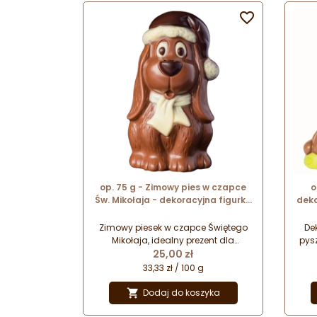

op. 75 g - Zimowy pies w czapce
o
Św. Mikołaja - dekoracyjna figurka
deko
czekoladowa - świąteczny
-
prezent w folii celofanowej
Zimowy piesek w czapce Świętego
De
Mikołaja, idealny prezent dla
pys
Cena
wszystkich miłośników psów.
25,00 zł
n
Dekoracyjna figurka wykonana z
o
33,33 zł / 100 g
pysznej czekolady. Idealny pomysł
d
na drobny świąteczny upominek.
p
Dodaj do koszyka

Figurka zapakowana w dekoracyjny
celofan stanowi prezent gotowy do