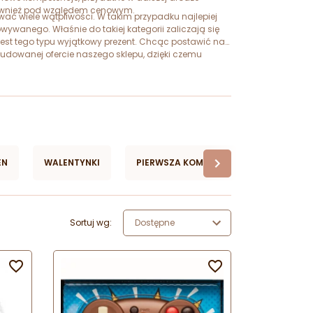
ne również pod względem cenowym.
ć wiele wątpliwości. W takim przypadku najlepiej
wanego. Właśnie do takiej kategorii zaliczają się
jest tego typu wyjątkowy prezent. Chcąc postawić na
udowanej ofercie naszego sklepu, dzięki czemu
ouchery na szkolenia cukiernicze i więcej sprawdzają
EN
WALENTYNKI
PIERWSZA KOMUNIA
TŁUSTY CZ
Sortuj wg:
Dostępne

