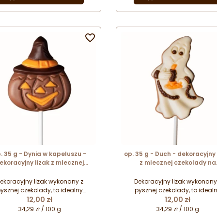
najbliższym.
najbliższym.

. 35 g - Dynia w kapeluszu -
op. 35 g - Duch - dekoracyjny 
ekoracyjny lizak z mlecznej
z mlecznej czekolady na
olady na Halloween - dł. 160 x
Halloween - dł. 160 x szer. 5
szer. 60 mm
ekoracyjny lizak wykonany z
Dekoracyjny lizak wykonany
ysznej czekolady, to idealny
pysznej czekolady, to ideal
Cena
Cena
mysł na drobny upominek na
12,00 zł
pomysł na drobny upominek
12,00 zł
dą okazję. Zapakowany w folię
każdą okazję. Zapakowany w f
34,29 zł / 100 g
34,29 zł / 100 g
fanową stanowi prezent gotowy
celofanową stanowi prezent g