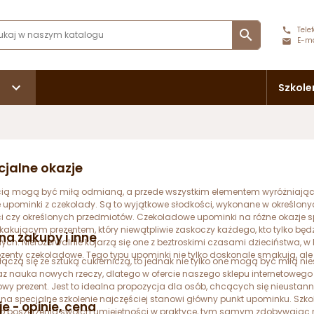
Telef

E-ma
Szkole
jalne okazje
ą mogą być miłą odmianą, a przede wszystkim elementem wyróżniającym 
upominki z czekolady. Są to wyjątkowe słodkości, wykonane w określonyc
czy określonych przedmiotów. Czekoladowe upominki na różne okazje spr
kującym prezentem, który niewątpliwie zaskoczy każdego, kto tylko będ
na zakupy i inne
ych. Nierozerwalnie kojarzą się one z beztroskimi czasami dzieciństwa, w
ezenty czekoladowe. Tego typu upominki nie tylko doskonale smakują, a
ączą się ze sztuką cukierniczą, to jednak nie tylko one mogą być miłą ni
raz nauka nowych rzeczy, dlatego w ofercie naszego sklepu internetowego
kowy prezent. Jest to idealna propozycja dla osób, chcących się nieusta
 na specjalne szkolenie najczęściej stanowi główny punkt upominku. Szko
e - opinie, cena
 do poszerzenia swoich umiejętności w praktyce, tym samym zdobywając 