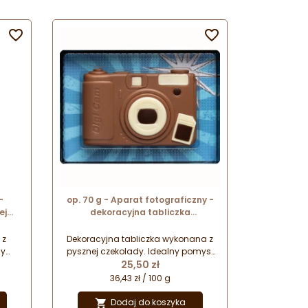


-
op. 70 g - Aparat fotograficzny -
ej
dekoracyjna tabliczka
kat.
czekoladowa - pakiet prezentowy
w pudełku
 z
Dekoracyjna tabliczka wykonana z
ny
pysznej czekolady. Idealny pomysł
Cena
cny
na drobny upominek na każdą
25,50 zł
ię
okazję. Płaska figurka zapakowana
36,43 zł / 100 g
owi
w dekoracyjne pudełko stanowi
ia
prezent gotowy do wręczenia
Dodaj do koszyka
