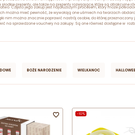
na słodkie prezenty, ale także na prezenty rozwijające, które są atrakcyj
two. Często jego zakup jest najdłuższym procesem, który może powodowa
rych można mieć pewność, że wywołają one uśmiech na twarzach obdarowy
ki nim można znacznie poprawić nastrój osobie, do której przeznaczony 
awić na sprawdzone vouchery na zakupy. Są one również dostępne w rozb
j okazji. Pozytywne opinie najlepiej potwierdzają, że słodkie prezenty, v
ADOWE
BOŻE NARODZENIE
WIELKANOC
HALLOWE

-10%