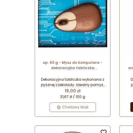
op. 60 g - Mysz do komputera -
dekoracyjna tabliczka
wa
czekoladowa - pakiet prezentowy
w pudełku
Dekoracyjna tabliczka wykonana z
D
pysznej czekolady. Idealny pomysł
p
Cena
na drobny upominek na każdą
po
19,00 zł
okazję. Płaska figurka zapakowana
każ
31,67 zł / 100 g
w dekoracyjne pudełko stanowi
ce
prezent gotowy do wręczenia
p
Chwilowy brak
najbliższym.
