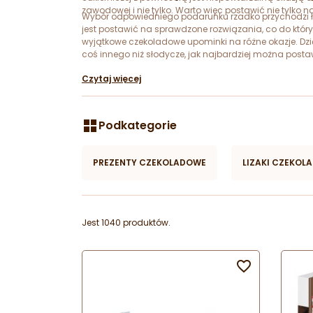
zawodowej i nie tylko. Warto więc postawić nie tylko 
Wybór odpowiedniego podarunku rzadko przychodzi ła
jest postawić na sprawdzone rozwiązania, co do któ
wyjątkowe czekoladowe upominki na różne okazje. Dzię
coś innego niż słodycze, jak najbardziej można post
możliwe jest dopasowanie rodzaju prezentu do konkretne
Czytaj więcej
się doskonale.
Podkategorie
PREZENTY CZEKOLADOWE
LIZAKI CZEKOL
Jest 1040 produktów.
