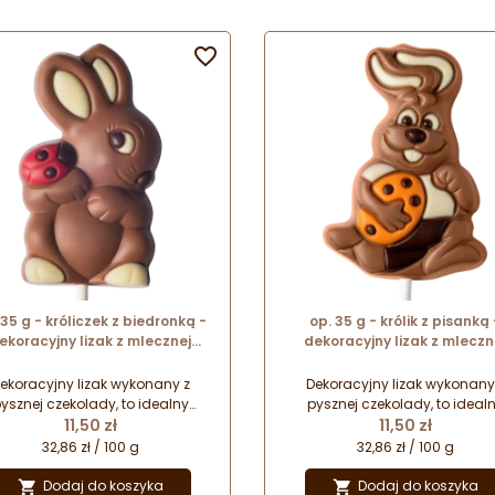

 35 g - króliczek z biedronką -
op. 35 g - królik z pisanką 
ekoracyjny lizak z mlecznej
dekoracyjny lizak z mleczn
kolady - dł. 164 mm - nr. kat.
czekolady - dł. 164 mm - nr. 
10232
10786
ekoracyjny lizak wykonany z
Dekoracyjny lizak wykonany
ysznej czekolady, to idealny
pysznej czekolady, to ideal
Cena
Cena
mysł na drobny upominek na
11,50 zł
pomysł na drobny wielkano
11,50 zł
dą okazję. Zapakowany w folię
upominek. Zapakowany w fol
32,86 zł / 100 g
32,86 zł / 100 g
lofanową z kokardką stanowi
celofanową z kokardką stan
rezent gotowy do wręczenia
prezent gotowy do wręczen
Dodaj do koszyka
Dodaj do koszyka

