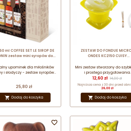
 50 ml COFFEE SET LE SIROP DE
ZESTAW DO FONDUE MICR
NIN zestaw mini syropów do
ONDES KC2150 CUISY
y - francuska wanilia + słony
przeznaczony do użytkowan
mel + ciasteczko czekoladowe
kuchence mikrofalowej
alny upominek dla miłośników
Mini zestaw stworzony do szyb
y i słodyczy - zestaw syropów
i prostego przygotowania
Cena
Cena pods
smakowych w wersji "mini" -
ulubionego fondue w zacis
12,60 zł
14,00 zł
cuska wanilia + słony karmel +
domowym. Przeznaczony d
Najniższa cena z 30 dni przed obniż
Cena
25,80 zł
ciasteczko czekoladowe.
sprawnego przygotowani
26,00 zł
wyjątkowej przekąski w kuche
Dodaj do koszyka
Dodaj do koszyka


mikrofalowej.
