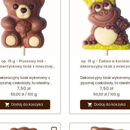
op. 15 g - Pluszowy miś -
op. 15 g - Żabka w koronie
lentynkowy lizak z mlecznej
dekoracyjny lizak z mleczn
czekolady - dł. 150 mm
czekolady - dł. 150 mm
ekoracyjny lizak wykonany z
Dekoracyjny lizak wykonany
ysznej czekolady, to idealny
pysznej czekolady, to ideal
Cena
Cena
mysł na drobny upominek na
7,50 zł
pomysł na drobny upominek
7,50 zł
dą okazję. Zapakowany w folię
każdą okazję. Zapakowany w f
50,00 zł / 100 g
50,00 zł / 100 g
lofanową z kokardką stanowi
celofanową z kokardką stan
rezent gotowy do wręczenia
prezent gotowy do wręczen
Dodaj do koszyka
Dodaj do koszyka


najbliższym.
najbliższym.
