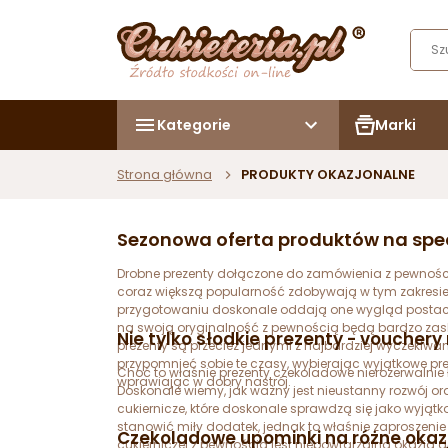
Kategorie
Marki
Strona główna
PRODUKTY OKAZJONALNE
Sezonowa oferta produktów na spec
Drobne prezenty dołączone do zamówienia z pewności
coraz większą popularność zdobywają w tym zakresie 
przygotowaniu doskonale oddają one wygląd postaci 
na swoją oryginalność z pewnością będą bardzo zaska
Nie tylko słodkie prezenty - vouchery 
prezenty są przecież jednymi z najbardziej wyczekiwan
przypomnieć sobie te czasy, wybierając wyjątkowe pr
Choć to właśnie prezenty czekoladowe nierozerwalnie ł
wprawiając w dobry nastrój.
Doskonale wiemy, jak ważny jest nieustanny rozwój o
cukiernicze, które doskonale sprawdzą się jako wyjąt
stanowić miły dodatek, jednak to właśnie zaproszenie
Czekoladowe upominki na różne okazj
cukierniczej z pewnością jest niepowtarzalną okazją