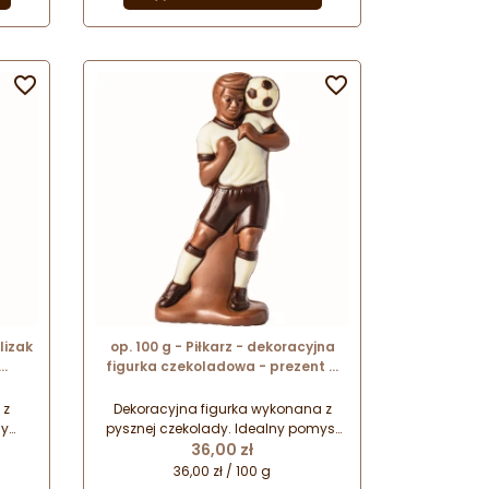
najbliższym.


lizak
op. 100 g - Piłkarz - dekoracyjna
figurka czekoladowa - prezent w
4 mm
folii celofanowej
 z
Dekoracyjna figurka wykonana z
ny
pysznej czekolady. Idealny pomysł
Cena
 na
na drobny upominek na każdą
36,00 zł
olię
okazję. Figurka zapakowana w
36,00 zł / 100 g
otowy
dekoracyjny celofan stanowi