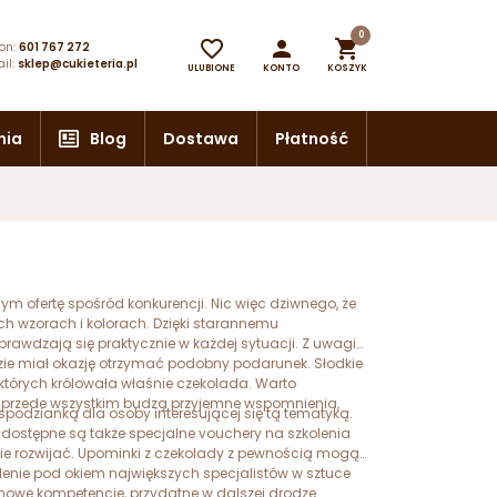
0



on:
601 767 272
il:
sklep@cukieteria.pl
ULUBIONE
KONTO
KOSZYK
nia
Blog
Dostawa
Płatność
ofertę spośród konkurencji. Nic więc dziwnego, że
h wzorach i kolorach. Dzięki starannemu
awdzają się praktycznie w każdej sytuacji. Z uwagi
zie miał okazję otrzymać podobny podarunek. Słodkie
 których królowała właśnie czekolada. Warto
le przede wszystkim budzą przyjemne wspomnienia,
espodzianką dla osoby interesującej się tą tematyką.
 dostępne są także specjalne vouchery na szkolenia
nnie rozwijać. Upominki z czekolady z pewnością mogą
lenie pod okiem największych specjalistów w sztuce
nowe kompetencje, przydatne w dalszej drodze