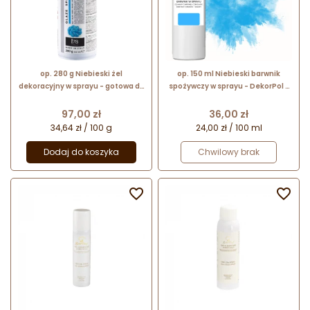
op. 280 g Niebieski żel
op. 150 ml Niebieski barwnik
dekoracyjny w sprayu - gotowa do
spożywczy w sprayu - DekorPol -
użycia błyszcząca glazura - Glaze
do dekoracji powierzchni wyrobów
Spray Silikomart
cukierniczych
Cena
Cena
97,00 zł
36,00 zł
34,64 zł / 100 g
24,00 zł / 100 ml
Dodaj do koszyka
Chwilowy brak

