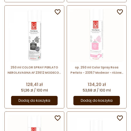


250 ml COLOR SPRAY PERLATO
op. 250 ml Color Spray Rosa
NEROLAVAGNA AF 23612 MODECOR
Perlato - 23357 Modecor - różowy
czarny barwnik spożywczy w
barwnik spożywczy w sprayu z
sprayu z perłowym połyskiem
perłowym połyskiem
Cena
Cena
128,41 zł
134,20 zł
51,36 zł / 100 ml
53,68 zł / 100 ml
Dodaj do koszyka
Dodaj do koszyka

