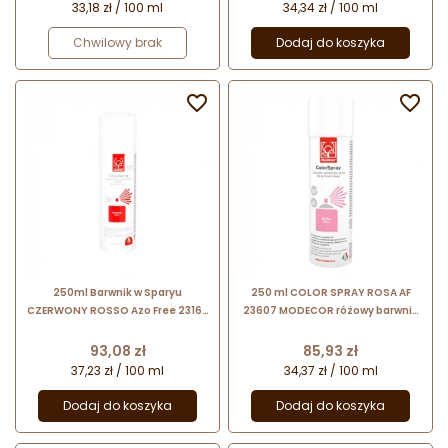
33,18 zł / 100 ml
34,34 zł / 100 ml
Chwilowy brak
Dodaj do koszyka


250ml Barwnik w Sparyu
250 ml COLOR SPRAY ROSA AF
CZERWONY ROSSO Azo Free 23165
23607 MODECOR różowy barwnik
Modecor
spożywczy w sprayu
Cena
Cena
93,08 zł
85,93 zł
37,23 zł / 100 ml
34,37 zł / 100 ml
Dodaj do koszyka
Dodaj do koszyka