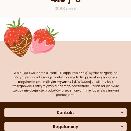
3988 opinii
Wpisując swój adres e-mail i klikając "zapisz się" wyrażasz zgodę na
otrzymywanie informacji marketingowych drogą mailową zgodnie z
Regulaminem
i
Polityką Prywatności
. W każdej chwili możesz
zrezygnować z otrzymywania naszego newslettera. Rabat na pierwsze
zakupy nie obejmuje produktów przecenionych i nie łączy się z innymi
promocjami.
Kontakt
O nas
Dane kontaktowe
Regulaminy