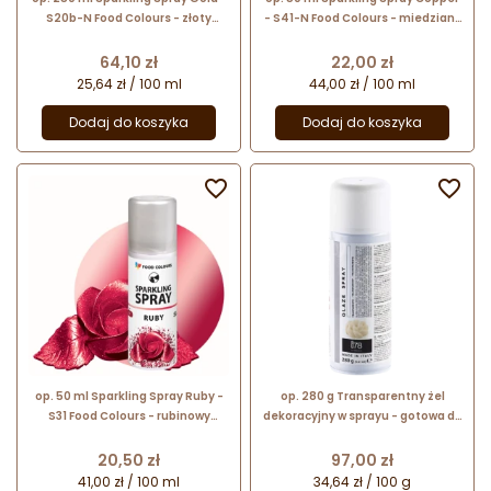
S20b-N Food Colours - złoty
- S41-N Food Colours - miedziany
barwnik spożywczy w sprayu z
barwnik spożywczy w sprayu z
metalicznym połyskiem
metalicznym połyskiem
Cena
Cena
64,10 zł
22,00 zł
25,64 zł / 100 ml
44,00 zł / 100 ml
Dodaj do koszyka
Dodaj do koszyka


op. 50 ml Sparkling Spray Ruby -
op. 280 g Transparentny żel
S31 Food Colours - rubinowy
dekoracyjny w sprayu - gotowa do
barwnik spożywczy w sprayu z
użycia błyszcząca glazura - Glaze
metalicznym połyskiem
Spray Silikomart
Cena
Cena
20,50 zł
97,00 zł
41,00 zł / 100 ml
34,64 zł / 100 g