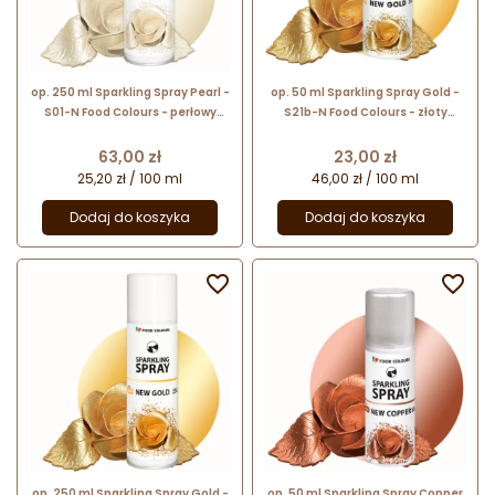
op. 250 ml Sparkling Spray Pearl -
op. 50 ml Sparkling Spray Gold -
S01-N Food Colours - perłowy
S21b-N Food Colours - złoty
barwnik spożywczy w sprayu
barwnik spożywczy w sprayu z
metalicznym połyskiem
Cena
Cena
63,00 zł
23,00 zł
25,20 zł / 100 ml
46,00 zł / 100 ml
Dodaj do koszyka
Dodaj do koszyka


op. 250 ml Sparkling Spray Gold -
op. 50 ml Sparkling Spray Copper