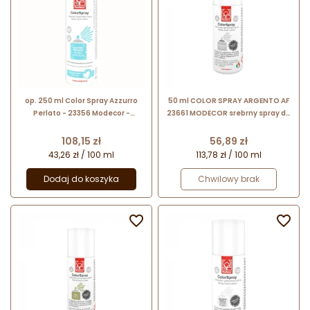
op. 250 ml Color Spray Azzurro
50 ml COLOR SPRAY ARGENTO AF
Perlato - 23356 Modecor -
23661 MODECOR srebrny spray do
błękitny barwnik spożywczy w
dekoracji bez bieli tytanowej
sprayu z perłowym połyskiem
Cena
Cena
108,15 zł
56,89 zł
43,26 zł / 100 ml
113,78 zł / 100 ml
Dodaj do koszyka
Chwilowy brak

