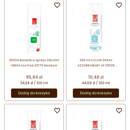


250ml Barwnik w sprayu ZIELONY
250 ml COLOR SPRAY
VERDE Azo Free 23170 Modecor
AZZURROBABY AF 23326
MODECOR błękitny barwnik
spożywczy w sprayu do
Cena
Cena
85,84 zł
111,48 zł
dekorowania powierzchni
34,34 zł / 100 ml
44,59 zł / 100 ml
wyrobów
Dodaj do koszyka
Dodaj do koszyka

