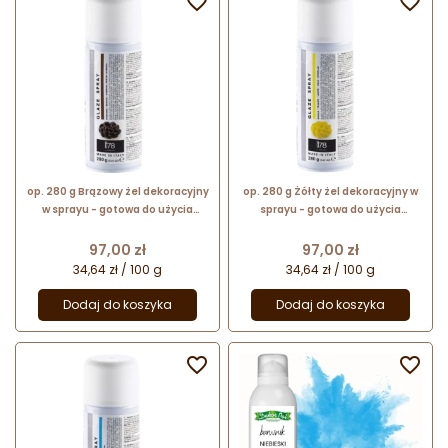


op. 280 g Brązowy żel dekoracyjny
op. 280 g Żółty żel dekoracyjny w
w sprayu - gotowa do użycia
sprayu - gotowa do użycia
błyszcząca glazura - Glaze Spray
błyszcząca glazura - Glaze Spray
Silikomart
Silikomart
Cena
Cena
97,00 zł
97,00 zł
34,64 zł / 100 g
34,64 zł / 100 g
Dodaj do koszyka
Dodaj do koszyka

