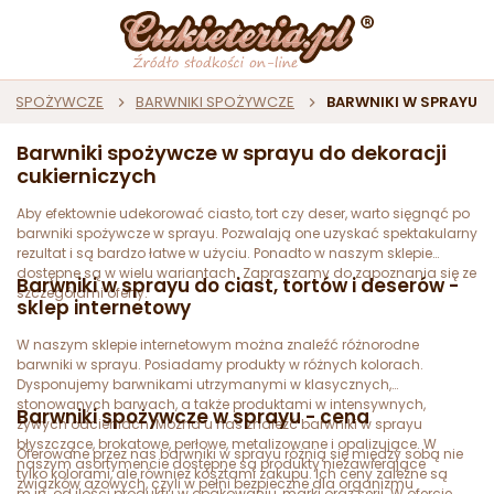
KI SPOŻYWCZE
BARWNIKI SPOŻYWCZE
BARWNIKI W SPRAYU
Barwniki spożywcze w sprayu do dekoracji
cukierniczych
Aby efektownie udekorować ciasto, tort czy deser, warto sięgnąć po
barwniki spożywcze w sprayu. Pozwalają one uzyskać spektakularny
rezultat i są bardzo łatwe w użyciu. Ponadto w naszym sklepie
dostępne są w wielu wariantach. Zapraszamy do zapoznania się ze
Barwniki w sprayu do ciast, tortów i deserów -
szczegółami oferty.
sklep internetowy
W naszym sklepie internetowym można znaleźć różnorodne
barwniki w sprayu. Posiadamy produkty w różnych kolorach.
Dysponujemy barwnikami utrzymanymi w klasycznych,
stonowanych barwach, a także produktami w intensywnych,
Barwniki spożywcze w sprayu - cena
żywych odcieniach. Można u nas znaleźć barwniki w sprayu
błyszczące, brokatowe, perłowe, metalizowane i opalizujące. W
Oferowane przez nas barwniki w sprayu różnią się między sobą nie
naszym asortymencie dostępne są produkty niezawierające
tylko kolorami, ale również kosztami zakupu. Ich ceny zależne są
związków azowych, czyli w pełni bezpieczne dla organizmu
m.in. od ilości produktu w opakowaniu, marki oraz serii. W ofercie