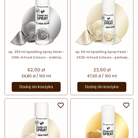
op. 250 ml Sparkling Spray Silver -
op. 50 ml Sparkling Spray Pearl -
S10b-N Food Colours - srebrny
S02b-N Food Colours - perłowy
barwnik spożywczy w sprayu z
barwnik spożywczy w sprayu
metalicznym połyskiem
Cena
Cena
62,00 zł
23,50 zł
24,80 zł / 100 ml
47,00 zł / 100 ml
Dodaj do koszyka
Dodaj do koszyka

