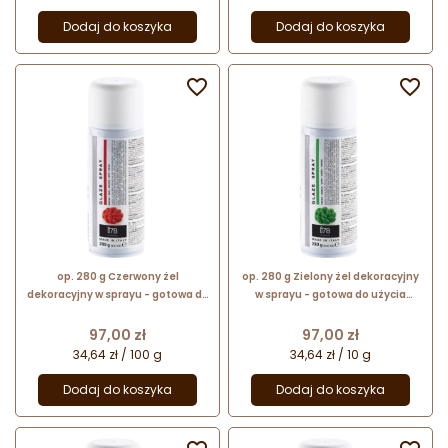
Dodaj do koszyka
Dodaj do koszyka


op. 280 g Czerwony żel
op. 280 g Zielony żel dekoracyjny
dekoracyjny w sprayu - gotowa do
w sprayu - gotowa do użycia
użycia błyszcząca glazura - Glaze
błyszcząca glazura - Glaze Spray
Spray Silikomart
Silikomart
Cena
Cena
97,00 zł
97,00 zł
34,64 zł / 100 g
34,64 zł / 10 g
Dodaj do koszyka
Dodaj do koszyka