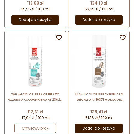
spożywczy w sprayu z perłowym
sprayu z perłowym połyskiem
Cena
Cena
113,88 zł
134,13 zł
połyskiem
45,55 zł / 100 ml
53,65 zł / 100 ml
Dodaj do koszyka
Dodaj do koszyka


250 ml COLOR SPRAY PERLATO
250 ml COLOR SPRAY PERLATO
AZZURRO ACQUAMARINA AF 23624
BRONZO AF 19371 MODECOR
MODECOR błękitny barwnik
brązowy barwnik spożywczy w
spożywczy w sprayu z perłowym
sprayu z perłowym połyskiem
Cena
Cena
117,61 zł
128,41 zł
połyskiem
47,04 zł / 100 ml
51,36 zł / 100 ml
Chwilowy brak
Dodaj do koszyka