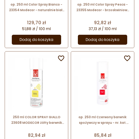
op. 250 ml Color Spray Bianco -
op. 250 ml Color Spray Pesca -
23354 Modecor - naturalnie biały
23355 Modecor - brzoskwiniowy
barwnik spożywczy w sprayu - do
barwnik spożywczy w sprayu - do
dekoracji powierzchni wyrobów
dekoracji powierzchni wyrobów
Cena
Cena
129,70 zł
92,82 zł
51,88 zł / 100 ml
37,13 zł / 100 ml
Dodaj do koszyka
Dodaj do koszyka


250 ml COLOR SPRAY GIALLO
op. 250 ml Czerwony barwnik
23608 MODECOR żółty barwnik
spożywczy w sprayu - nr. kat.
spożywczy w sprayu
23176 Modecor
Cena
Cena
82,94 zł
85,84 zł