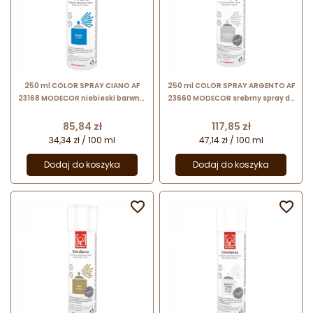
250 ml COLOR SPRAY CIANO AF
250 ml COLOR SPRAY ARGENTO AF
23168 MODECOR niebieski barwnik
23660 MODECOR srebrny spray do
spożywczy w sprayu
dekoracji bez bieli tytanowej
Cena
Cena
85,84 zł
117,85 zł
34,34 zł / 100 ml
47,14 zł / 100 ml
Dodaj do koszyka
Dodaj do koszyka

