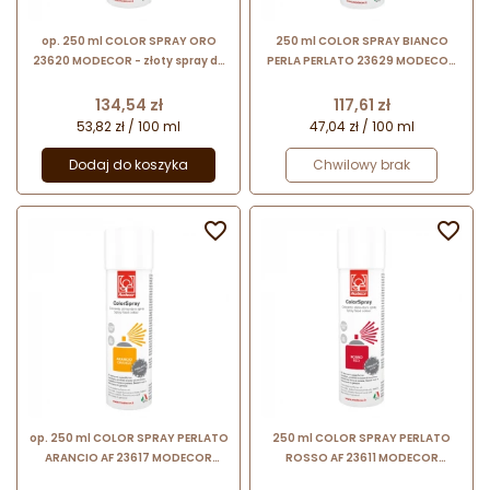
op. 250 ml COLOR SPRAY ORO
250 ml COLOR SPRAY BIANCO
23620 MODECOR - złoty spray do
PERLA PERLATO 23629 MODECOR
dekoracji bez bieli tytanowej
biały błyszczący spray do
dekoracji bez bieli tytanowej
Cena
Cena
134,54 zł
117,61 zł
53,82 zł / 100 ml
47,04 zł / 100 ml
Dodaj do koszyka
Chwilowy brak


op. 250 ml COLOR SPRAY PERLATO
250 ml COLOR SPRAY PERLATO
ARANCIO AF 23617 MODECOR
ROSSO AF 23611 MODECOR
pomarańczowy barwnik
czerwony barwnik spożywczy w