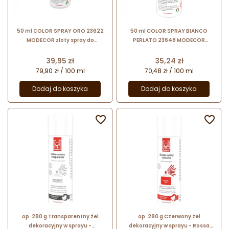
50 ml COLOR SPRAY ORO 23622
50 ml COLOR SPRAY BIANCO
MODECOR złoty spray do
PERLATO 23648 MODECOR
dekoracji bez bieli tytanowej
błyszczący biały spray do
dekoracji bez bieli tytanowej
Cena
Cena
39,95 zł
35,24 zł
79,90 zł / 100 ml
70,48 zł / 100 ml
Dodaj do koszyka
Dodaj do koszyka


op. 280 g Transparentny żel
op. 280 g Czerwony żel
dekoracyjny w sprayu -
dekoracyjny w sprayu - Rossa