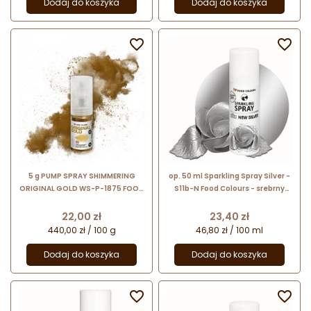
Dodaj do koszyka
Dodaj do koszyka


5 g PUMP SPRAY SHIMMERING
op. 50 ml Sparkling Spray Silver -
ORIGINAL GOLD WS-P-1875 FOOD
S11b-N Food Colours - srebrny
COLOURS złoty pyłek do dekoracji
barwnik spożywczy w sprayu z
cukierniczych
metalicznym połyskiem
Cena
Cena
22,00 zł
23,40 zł
440,00 zł / 100 g
46,80 zł / 100 ml
Dodaj do koszyka
Dodaj do koszyka

