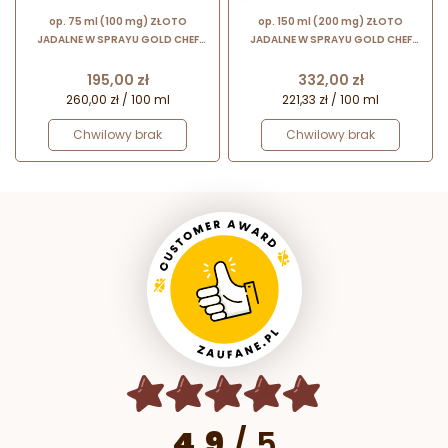
op. 75 ml (100 mg) ZŁOTO
op. 150 ml (200 mg) ZŁOTO
JADALNE W SPRAYU GOLD CHEF
JADALNE W SPRAYU GOLD CHEF
GIUSTO MANETTI wykonane z 23-
GIUSTO MANETTI wykonane z 23-
karatowego złota
karatowego złota
Cena
Cena
195,00 zł
332,00 zł
260,00 zł / 100 ml
221,33 zł / 100 ml
Chwilowy brak
Chwilowy brak
4.9
/
5