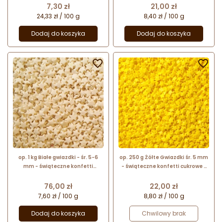
Cena
Cena
7,30 zł
21,00 zł
24,33 zł / 100 g
8,40 zł / 100 g
Dodaj do koszyka
Dodaj do koszyka


op. 1 kg Białe gwiazdki - śr. 5-6
op. 250 g Żółte Gwiazdki śr. 5 mm
mm - świąteczne konfetti
- świąteczne konfetti cukrowe -
cukrowe - posypka dekoracyjna
posypka dekoracyjna
Cena
Cena
76,00 zł
22,00 zł
7,60 zł / 100 g
8,80 zł / 100 g
Dodaj do koszyka
Chwilowy brak