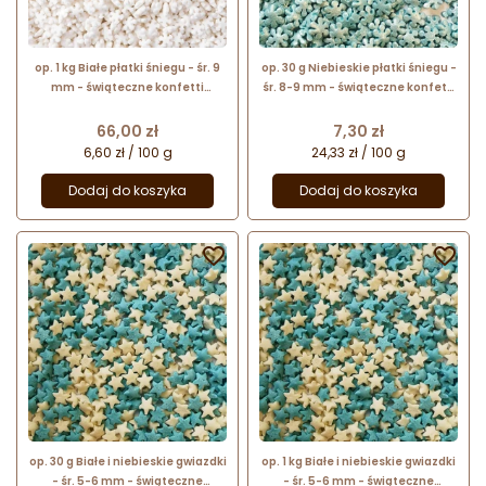
op. 1 kg Białe płatki śniegu - śr. 9
op. 30 g Niebieskie płatki śniegu -
mm - świąteczne konfetti
śr. 8-9 mm - świąteczne konfetti
cukrowe - posypka dekoracyjna
cukrowe - perłowa posypka
dekoracyjna
Cena
Cena
66,00 zł
7,30 zł
6,60 zł / 100 g
24,33 zł / 100 g
Dodaj do koszyka
Dodaj do koszyka


op. 30 g Białe i niebieskie gwiazdki
op. 1 kg Białe i niebieskie gwiazdki
- śr. 5-6 mm - świąteczne
- śr. 5-6 mm - świąteczne