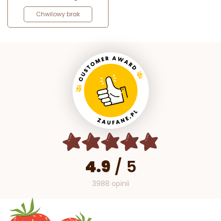
Chwilowy brak
4.9
/
5
3988 opinii