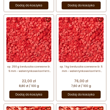
Dodaj do koszyka
Dodaj do koszyka


op. 250 g Serduszka czerwone śr.
op. 1 kg Serduszka czerwone śr. 5
5 mm - walentynkowe konfetti
mm - walentynkowe konfetti
cukrowe - posypka dekoracyjna
cukrowe - posypka dekoracyjna
Cena
Cena
22,00 zł
76,00 zł
8,80 zł / 100 g
7,60 zł / 100 g
Dodaj do koszyka
Dodaj do koszyka

