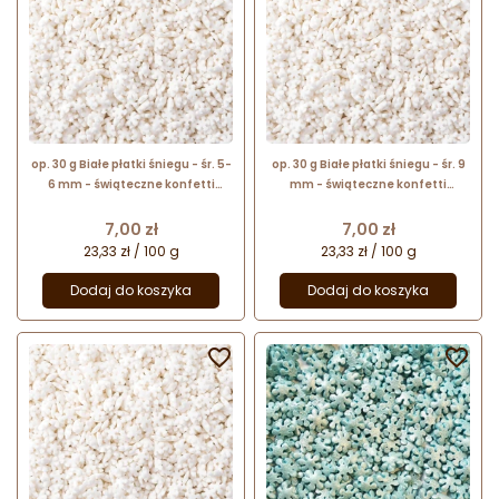
op. 30 g Białe płatki śniegu - śr. 5-
op. 30 g Białe płatki śniegu - śr. 9
6 mm - świąteczne konfetti
mm - świąteczne konfetti
cukrowe - posypka dekoracyjna
cukrowe - posypka dekoracyjna
Cena
Cena
7,00 zł
7,00 zł
23,33 zł / 100 g
23,33 zł / 100 g
Dodaj do koszyka
Dodaj do koszyka

