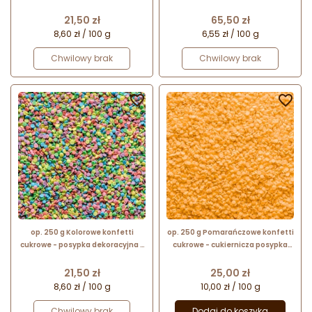
Cena
Cena
21,50 zł
65,50 zł
8,60 zł / 100 g
6,55 zł / 100 g
Chwilowy brak
Chwilowy brak


op. 250 g Kolorowe konfetti
op. 250 g Pomarańczowe konfetti
cukrowe - posypka dekoracyjna -
cukrowe - cukiernicza posypka
kółeczka o śr. 4-6 mm
dekoracyjna - śr. 3-4 mm
Cena
Cena
21,50 zł
25,00 zł
8,60 zł / 100 g
10,00 zł / 100 g
Chwilowy brak
Dodaj do koszyka