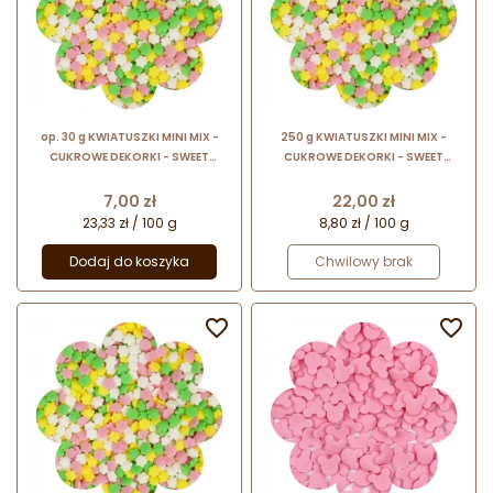
op. 30 g KWIATUSZKI MINI MIX -
250 g KWIATUSZKI MINI MIX -
CUKROWE DEKORKI - SWEET
CUKROWE DEKORKI - SWEET
DECOR twarde konfetti do
DECOR twarde konfetti do
dekoracji spożywczych - śr. 4 mm
dekoracji spożywczych - śr. 4 mm
Cena
Cena
7,00 zł
22,00 zł
23,33 zł / 100 g
8,80 zł / 100 g
Dodaj do koszyka
Chwilowy brak

