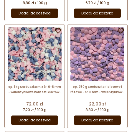
8,80 zł / 100 g
6,70 zł / 100 g
Dodaj do koszyka
Dodaj do koszyka


op. 1 kg Serduszka mix śr. 6-8 mm
op. 250 g Serduszka fioletowe i
- walentynkowe konfetti cukrowe
różowe - śr. 8 mm - walentynkowe
- posypka dekoracyjna
konfetti cukrowe - posypka
dekoracyjna
Cena
Cena
72,00 zł
22,00 zł
7,20 zł / 100 g
8,80 zł / 100 g
Dodaj do koszyka
Dodaj do koszyka