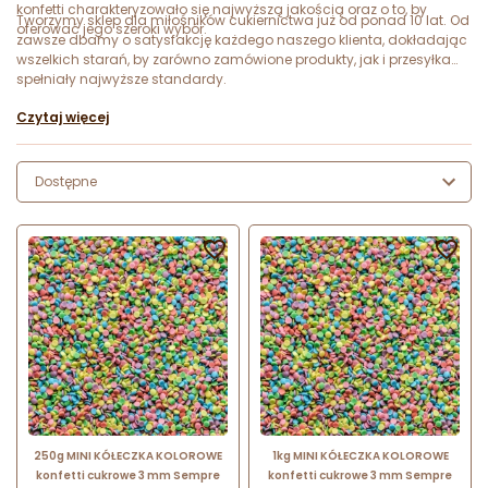
konfetti charakteryzowało się najwyższą jakością oraz o to, by
Tworzymy sklep dla miłośników cukiernictwa już od ponad 10 lat. Od
oferować jego szeroki wybór.
zawsze dbamy o satysfakcję każdego naszego klienta, dokładając
wszelkich starań, by zarówno zamówione produkty, jak i przesyłka
spełniały najwyższe standardy.
Czytaj więcej
Dostępne


250g MINI KÓŁECZKA KOLOROWE
1kg MINI KÓŁECZKA KOLOROWE
konfetti cukrowe 3 mm Sempre
konfetti cukrowe 3 mm Sempre