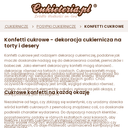
E CUKIERNICZE
POSYPKI CUKIERNICZE
KONFETTI CUKROWE
Konfetti cukrowe - dekoracja cukiernicza na
torty i desery
Konfetti cukrowe jest rodzajem dekoracji cukierniczej, podobnie jak
maczki doskonale nadają się do dekorowania ciastek, pierniczków i
babeczek. Jako element dekoracyjny konfetti mogą stanowić
dekorację również na tortach i ciastach. Cukrowe konfetti mają
Ich odpowiednia, ciekawa ozdoba natomiast to prosta droga do
różne kształty np. serduszka, gwiazdki, płatki śniegu. Wspaniale
zaskarbienia sobie najlepszych opinii swoich gości. Choć
ozdabiają i dodają kolorów na wypiekach.
oczywiście najważniejszy jest smak, wygląd słodkości również
należy do istotnych elementów całości, zwłaszcza jeśli okazja, z
Cukrowe konfetti na każdą okazję
której powstały, jest szczególna.
Niezależnie od tego, czy zbliżają się walentynki, czy urodziny dziecka
wśród konfetti cukrowych z pewnością znajdziesz coś, co doskonale
podkreśli charakter wydarzenia. Do dyspozycji naszych klientów
pozostawiamy ozdoby w różnych kształtach oraz kolorach, aby
Niektóre z konfetti cukrowych występują również w wersjach
każdy wypiek mógł być wyjątkową niespodzianką dla gości czy
dwukolorowych, co daje możliwość urozmaicenia kompozycji bez
bliskiej osoby.