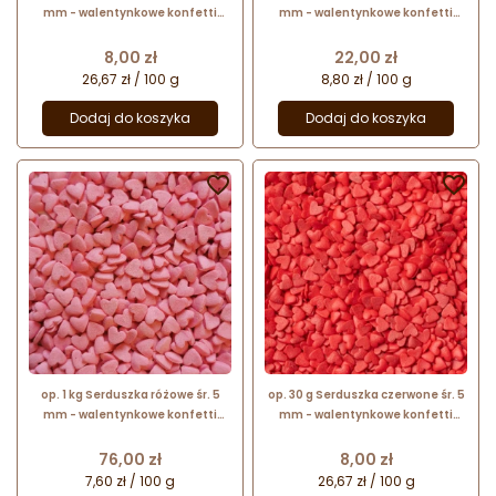
mm - walentynkowe konfetti
mm - walentynkowe konfetti
cukrowe - posypka dekoracyjna
cukrowe - posypka dekoracyjna
Cena
Cena
8,00 zł
22,00 zł
26,67 zł / 100 g
8,80 zł / 100 g
Dodaj do koszyka
Dodaj do koszyka


op. 1 kg Serduszka różowe śr. 5
op. 30 g Serduszka czerwone śr. 5
mm - walentynkowe konfetti
mm - walentynkowe konfetti
cukrowe - posypka dekoracyjna
cukrowe - posypka dekoracyjna
Cena
Cena
76,00 zł
8,00 zł
7,60 zł / 100 g
26,67 zł / 100 g