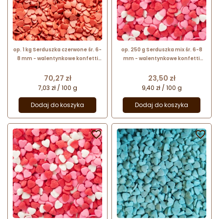
op. 1 kg Serduszka czerwone śr. 6-
op. 250 g Serduszka mix śr. 6-8
8 mm - walentynkowe konfetti
mm - walentynkowe konfetti
cukrowe - posypka dekoracyjna
cukrowe - posypka dekoracyjna
Cena
Cena
70,27 zł
23,50 zł
7,03 zł / 100 g
9,40 zł / 100 g
Dodaj do koszyka
Dodaj do koszyka

