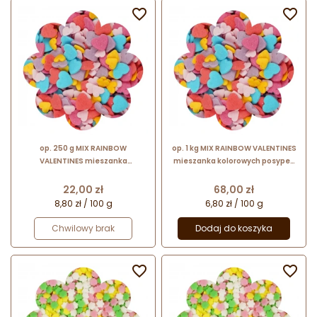


op. 250 g MIX RAINBOW
op. 1 kg MIX RAINBOW VALENTINES
VALENTINES mieszanka
mieszanka kolorowych posypek
kolorowych posypek cukrowych w
cukrowych w kształcie serduszek
kształcie serduszek
Cena
Cena
22,00 zł
68,00 zł
8,80 zł / 100 g
6,80 zł / 100 g
Chwilowy brak
Dodaj do koszyka

