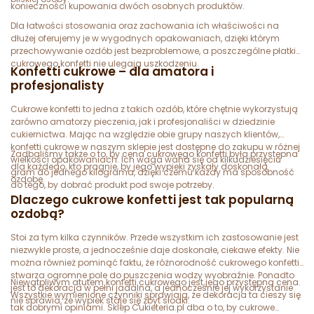
konieczności kupowania dwóch osobnych produktów.
Dla łatwości stosowania oraz zachowania ich właściwości na
dłużej oferujemy je w wygodnych opakowaniach, dzięki którym
przechowywanie ozdób jest bezproblemowe, a poszczególne płatki
cukrowego konfetti nie ulegają uszkodzeniu.
Konfetti cukrowe – dla amatora i
profesjonalisty
Cukrowe konfetti to jedna z takich ozdób, które chętnie wykorzystują
zarówno amatorzy pieczenia, jak i profesjonaliści w dziedzinie
cukiernictwa. Mając na względzie obie grupy naszych klientów,
konfetti cukrowe w naszym sklepie jest dostępne do zakupu w różnej
Zadbaliśmy także o to, by cena cukrowego konfetti była przystępna
wielkości opakowaniach. Ich waga waha się od kilkudziesięciu
dla każdego, kto pragnie, by jego wypieki zyskały doskonałą
gram do jednego kilograma, dzięki czemu każdy ma sposobność
ozdobę.
do tego, by dobrać produkt pod swoje potrzeby.
Dlaczego cukrowe konfetti jest tak popularną
ozdobą?
Stoi za tym kilka czynników. Przede wszystkim ich zastosowanie jest
niezwykle proste, a jednocześnie daje doskonałe, ciekawe efekty. Nie
można również pominąć faktu, że różnorodność cukrowego konfetti
stwarza ogromne pole do puszczenia wodzy wyobraźnie. Ponadto
Niewątpliwym atutem konfetti cukrowego jest jego przystępna cena.
jest to dekoracja w pełni jadalna, a jednocześnie jej wykorzystanie
Wszystkie wymienione czynniki sprawiają, że dekoracja ta cieszy się
nie sprawia, że wypiek staje się zbyt słodki.
tak dobrymi opiniami. Sklep Cukieteria.pl dba o to, by cukrowe