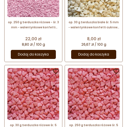
op. 250 g Serduszka różowe - śr. 3
op. 30 g Serduszka białe śr. 5 mm
mm - walentynkowe konfetti
- walentynkowe konfetti cukrowe
cukrowe - posypka dekoracyjna
- posypka dekoracyjna
Cena
Cena
22,00 zł
8,00 zł
8,80 zł / 100 g
26,67 zł / 100 g
Dodaj do koszyka
Dodaj do koszyka


op. 30 g Serduszka różowe śr. 5
op. 250 g Serduszka różowe śr. 5