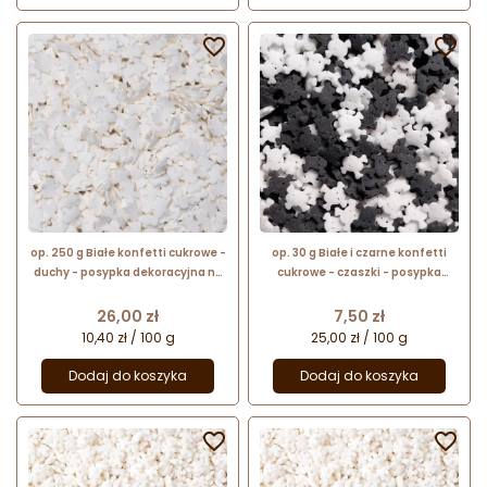


op. 250 g Białe konfetti cukrowe -
op. 30 g Białe i czarne konfetti
duchy - posypka dekoracyjna na
cukrowe - czaszki - posypka
Halloween - dł. 10 mm
dekoracyjna na Halloween - dł. 10
mm
Cena
Cena
26,00 zł
7,50 zł
10,40 zł / 100 g
25,00 zł / 100 g
Dodaj do koszyka
Dodaj do koszyka

