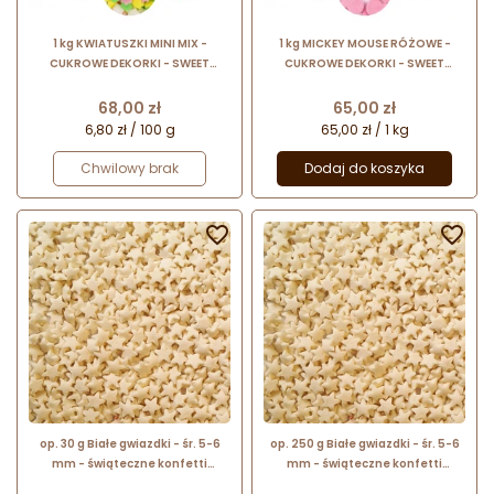
1 kg KWIATUSZKI MINI MIX -
1 kg MICKEY MOUSE RÓŻOWE -
CUKROWE DEKORKI - SWEET
CUKROWE DEKORKI - SWEET
DECOR twarde konfetti do
DECOR twarde konfetti do
dekoracji spożywczych - śr. 4 mm
dekoracji spożywczych - śr. 9 mm
Cena
Cena
68,00 zł
65,00 zł
6,80 zł / 100 g
65,00 zł / 1 kg
Chwilowy brak
Dodaj do koszyka


op. 30 g Białe gwiazdki - śr. 5-6
op. 250 g Białe gwiazdki - śr. 5-6
mm - świąteczne konfetti
mm - świąteczne konfetti
cukrowe - posypka dekoracyjna
cukrowe - posypka dekoracyjna