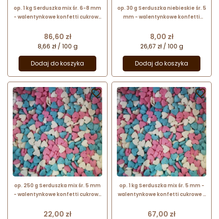
op. 1 kg Serduszka mix śr. 6-8 mm
op. 30 g Serduszka niebieskie śr. 5
- walentynkowe konfetti cukrowe
mm - walentynkowe konfetti
- posypka dekoracyjna
cukrowe - posypka dekoracyjna
Cena
Cena
86,60 zł
8,00 zł
8,66 zł / 100 g
26,67 zł / 100 g
Dodaj do koszyka
Dodaj do koszyka


op. 250 g Serduszka mix śr. 5 mm
op. 1 kg Serduszka mix śr. 5 mm -
- walentynkowe konfetti cukrowe
walentynkowe konfetti cukrowe -
- posypka dekoracyjna
posypka dekoracyjna
Cena
Cena
22,00 zł
67,00 zł