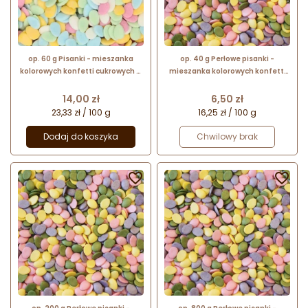
op. 60 g Pisanki - mieszanka
op. 40 g Perłowe pisanki -
kolorowych konfetti cukrowych w
mieszanka kolorowych konfetti
pastelowych kolorach - jajka - dł.
cukrowych z perłowym połyskiem
6-8 mm
- jajka - dł. 6-8 mm
Cena
Cena
14,00 zł
6,50 zł
23,33 zł / 100 g
16,25 zł / 100 g
Dodaj do koszyka
Chwilowy brak

