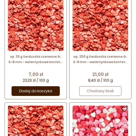
op. 30 g Serduszka czerwone śr.
op. 250 g Serduszka czerwone śr.
6-8 mm - walentynkowe konfetti
6-8 mm - walentynkowe konfetti
cukrowe - posypka dekoracyjna
cukrowe - posypka dekoracyjna
Cena
Cena
7,00 zł
21,00 zł
23,33 zł / 100 g
8,40 zł / 100 g
Dodaj do koszyka
Chwilowy brak

