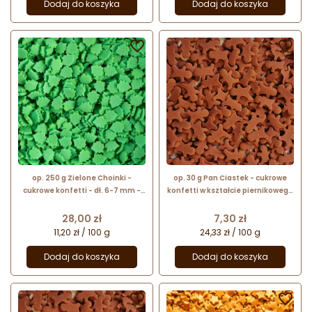
Dodaj do koszyka
Dodaj do koszyka


op. 250 g Zielone Choinki -
op. 30 g Pan Ciastek - cukrowe
cukrowe konfetti - dł. 6-7 mm -
konfetti w kształcie piernikowego
świąteczna posypka dekoracyjna
ludzika - dł. 12 mm - świąteczna
posypka dekoracyjna
Cena
Cena
28,00 zł
7,30 zł
11,20 zł / 100 g
24,33 zł / 100 g
Dodaj do koszyka
Dodaj do koszyka

