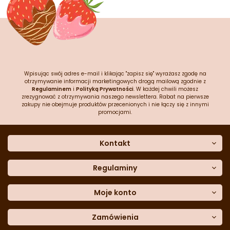
Wpisując swój adres e-mail i klikając "zapisz się" wyrażasz zgodę na
otrzymywanie informacji marketingowych drogą mailową zgodnie z
Regulaminem
i
Polityką Prywatności
. W każdej chwili możesz
zrezygnować z otrzymywania naszego newslettera. Rabat na pierwsze
zakupy nie obejmuje produktów przecenionych i nie łączy się z innymi
promocjami.
Kontakt
O nas
Dane kontaktowe
Regulaminy
Często zadawane pytania
Regulamin sklepu
Sklep stacjonarny
Polityka prywatności
Moje konto
Formularz kontaktowy
Polityka cookies
Załóż konto
Blog
Polityka reklamacji
Zamówienia
Moje dane
Polityka zwrotów
Historia zamówień
e-mail:
Sposoby dostawy
sklep@cukieteria.pl