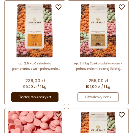


op. 2.5 kg Czekolada
op. 2.5 kg Czekolada kawowa -
pomarańczowa - połączenie
połączenie mlecznej i białej
białej czekolady z aromatem
czekolady z kawą - Cappuccino
pomarańczowym - Orange
Callets™ Callebaut
Cena
Cena
238,00 zł
255,00 zł
Callets™ Callebaut
95,20 zł / 1 kg
102,00 zł / 1 kg
Dodaj do koszyka
Chwilowy brak

