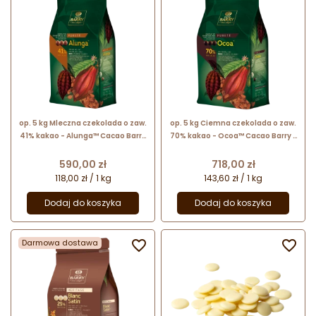
op. 5 kg Mleczna czekolada o zaw.
op. 5 kg Ciemna czekolada o zaw.
41% kakao - Alunga™ Cacao Barry
70% kakao - Ocoa™ Cacao Barry -
- czekolada w kaletkach
czekolada w kaletkach
Cena
Cena
590,00 zł
718,00 zł
118,00 zł / 1 kg
143,60 zł / 1 kg
Dodaj do koszyka
Dodaj do koszyka
Darmowa dostawa

