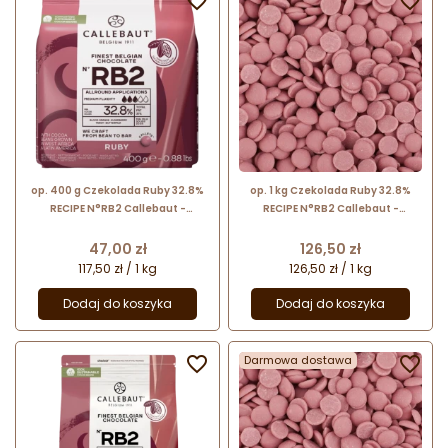


op. 400 g Czekolada Ruby 32.8%
op. 1 kg Czekolada Ruby 32.8%
RECIPE N°RB2 Callebaut -
RECIPE N°RB2 Callebaut -
intensywnie rubinowa czekolada
intensywnie rubinowa czekolada
z nutami kwaśnych owoców
z nutami kwaśnych owoców
Cena
Cena
47,00 zł
126,50 zł
117,50 zł / 1 kg
126,50 zł / 1 kg
Dodaj do koszyka
Dodaj do koszyka

Darmowa dostawa
