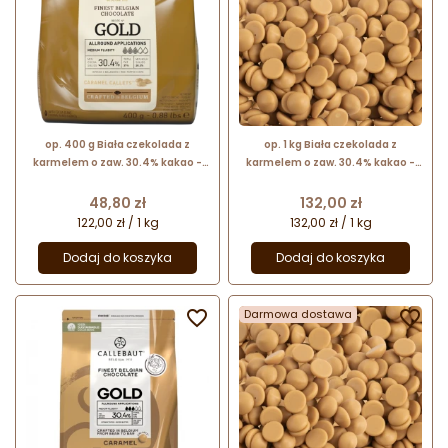
op. 400 g Biała czekolada z
op. 1 kg Biała czekolada z
karmelem o zaw. 30.4% kakao -
karmelem o zaw. 30.4% kakao -
GOLD Callebaut - nr. kat. CHK-
Gold Chocolate Callebaut -
R30GOLD-E0-D94
karmelowa czekolada cukiernicza
Cena
Cena
48,80 zł
132,00 zł
122,00 zł / 1 kg
132,00 zł / 1 kg
Dodaj do koszyka
Dodaj do koszyka

Darmowa dostawa
