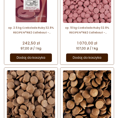
op. 2.5 kg Czekolada Ruby 32.8%
op. 10 kg Czekolada Ruby 32.8%
RECIPE N°RB2 Callebaut -
RECIPE N°RB2 Callebaut -
intensywnie rubinowa czekolada
intensywnie rubinowa czekolada
z nutami kwaśnych owoców
z nutami kwaśnych owoców
Cena
Cena
242,50 zł
1 070,00 zł
97,00 zł / 1 kg
107,00 zł / 1 kg
Dodaj do koszyka
Dodaj do koszyka

