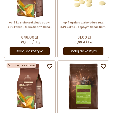
op. 5 kg Biała czekolada o zaw.
op. 1 kg Biała czekolada o zaw.
29% kakao - Blanc Satin™ Cacao
34% kakao - Zephyr™ Cacao Barry
Barry - czekolada w kaletkach
- czekolada w kaletkach
Cena
Cena
646,00 zł
161,00 zł
129,20 zł / 1 kg
161,00 zł / 1 kg
Dodaj do koszyka
Dodaj do koszyka
Darmowa dostawa

