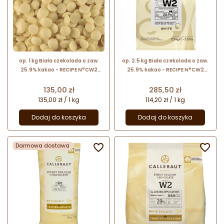
op. 1 kg Biała czekolada o zaw.
op. 2.5 kg Biała czekolada o zaw.
25.9% kakao - RECIPE N°CW2
25.9% kakao - RECIPE N°CW2
Callebaut - czekolada
Callebaut - nr. kat. CW2NV-E4-
cukiernicza w kaletkach
U71
Cena
Cena
135,00 zł
285,50 zł
135,00 zł / 1 kg
114,20 zł / 1 kg
Dodaj do koszyka
Dodaj do koszyka
Darmowa dostawa

