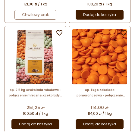
121,00 zł / 1 kg
100,20 zł / 1 kg
Chwilowy brak
Dodaj do koszyka


op. 2.5 kg Czekolada miodowa -
op. 1 kg Czekolada
połączenie mlecznej czekolady z
pomarańczowa - połączenie
miodem - Honey Callets™
białej czekolady z aromatem
Callebaut
pomarańczowym - Orange
Cena
Cena
251,25 zł
114,00 zł
Callets™ Callebaut
100,50 zł / 1 kg
114,00 zł / 1 kg
Dodaj do koszyka
Dodaj do koszyka