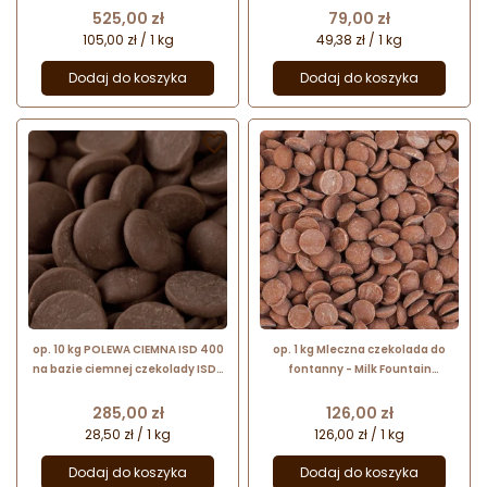
czekoladowy bez dodatku cukru
Callebaut
Cena
Cena
525,00 zł
79,00 zł
105,00 zł / 1 kg
49,38 zł / 1 kg
Dodaj do koszyka
Dodaj do koszyka


op. 10 kg POLEWA CIEMNA ISD 400
op. 1 kg Mleczna czekolada do
na bazie ciemnej czekolady ISD-
fontanny - Milk Fountain
M9400-T82 SICAO
Chocolate 37.8% Callebaut
Cena
Cena
285,00 zł
126,00 zł
28,50 zł / 1 kg
126,00 zł / 1 kg
Dodaj do koszyka
Dodaj do koszyka