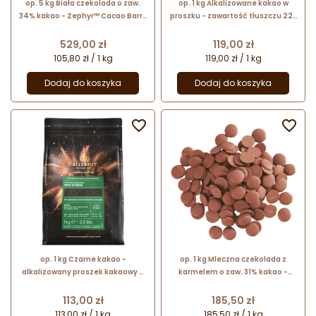
op. 5 kg Biała czekolada o zaw.
op. 1 kg Alkalizowane kakao w
34% kakao - Zephyr™ Cacao Barry
proszku - zawartość tłuszczu 22-
- czekolada w kaletkach
24% - Botanical Experience Extra
Brute Callebaut
Cena
Cena
529,00 zł
119,00 zł
105,80 zł / 1 kg
119,00 zł / 1 kg
Dodaj do koszyka
Dodaj do koszyka


op. 1 kg Czarne kakao -
op. 1 kg Mleczna czekolada z
alkalizowany proszek kakaowy o
karmelem o zaw. 31% kakao -
obniżonej zawartości tłuszczu 10-
Lactee Caramel™ Cacao Barry -
12% - Noir Intense Callebaut
czekolada w kaletkach
Cena
Cena
113,00 zł
185,50 zł
113,00 zł / 1 kg
185,50 zł / 1 kg