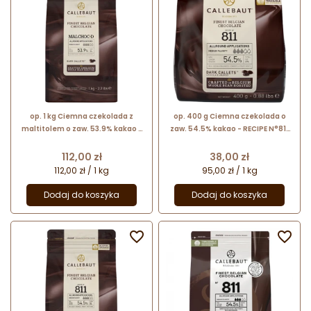
op. 1 kg Ciemna czekolada z
op. 400 g Ciemna czekolada o
maltitolem o zaw. 53.9% kakao -
zaw. 54.5% kakao - RECIPE N°811
RECIPE N°MALCHOC-D Callebaut -
Callebaut - nr. kat. 811-E0-D94
czekolada bez dodatku cukru
Cena
Cena
112,00 zł
38,00 zł
112,00 zł / 1 kg
95,00 zł / 1 kg
Dodaj do koszyka
Dodaj do koszyka

