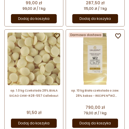
cukiernicza w kaletkach
Cena
Cena
99,00 zł
287,50 zł
99,00 zł / 1 kg
115,00 zł / 1 kg
Dodaj do koszyka
Dodaj do koszyka

Darmowa dostawa

op. 1.0 kg Czekolada 28% BIAŁA
op. 10 kg Biała czekolada o zaw.
SICAO CHW-R28-557 Callebaut
28% kakao - RECIPE N°W2
Callebaut - nr. kat. W2NV-01B
Cena
790,00 zł
Cena
91,50 zł
79,00 zł / 1 kg
Dodaj do koszyka
Dodaj do koszyka