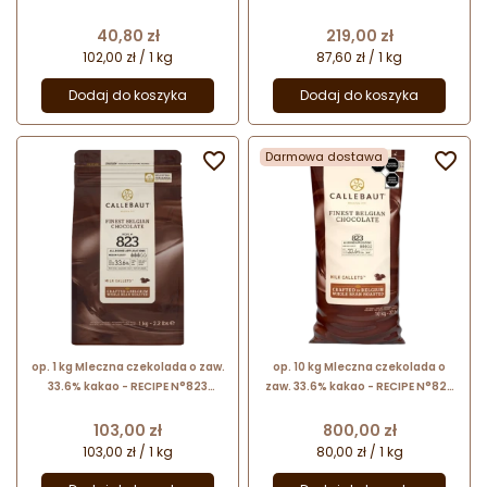
Callebaut - nr. kat. 823-E0-D94
Callebaut - nr. kat. 823NV-E4-U71
Cena
Cena
40,80 zł
219,00 zł
102,00 zł / 1 kg
87,60 zł / 1 kg
Dodaj do koszyka
Dodaj do koszyka

Darmowa dostawa

op. 1 kg Mleczna czekolada o zaw.
op. 10 kg Mleczna czekolada o
33.6% kakao - RECIPE N°823
zaw. 33.6% kakao - RECIPE N°823
Callebaut - nr. kat. 823-E3-U68
Callebaut - nr. kat. 823NV-01B
Cena
Cena
103,00 zł
800,00 zł
103,00 zł / 1 kg
80,00 zł / 1 kg