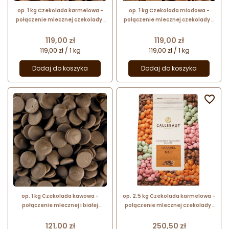
op. 1 kg Czekolada karmelowa -
op. 1 kg Czekolada miodowa -
połączenie mlecznej czekolady i
połączenie mlecznej czekolady z
karmelu - Caramel Callets™
miodem - Honey Callets™
Callebaut
Callebaut
Cena
Cena
119,00 zł
119,00 zł
119,00 zł / 1 kg
119,00 zł / 1 kg
Dodaj do koszyka
Dodaj do koszyka


op. 1 kg Czekolada kawowa -
op. 2.5 kg Czekolada karmelowa -
połączenie mlecznej i białej
połączenie mlecznej czekolady i
czekolady z kawą - Cappuccino
karmelu - Caramel Callets™
Callets™ Callebaut
Callebaut
Cena
Cena
121,00 zł
250,50 zł