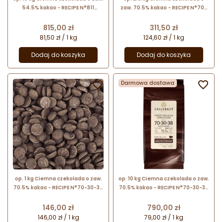
54.5% kakao - RECIPE N°811
zaw. 70.5% kakao - RECIPE N°70-
Callebaut - nr. kat 811NV-01B
30-38 Callebaut - nr. kat. 70-30-
38-E4-U71
Cena
Cena
815,00 zł
311,50 zł
81,50 zł / 1 kg
124,60 zł / 1 kg
Dodaj do koszyka
Dodaj do koszyka

Darmowa dostawa

op. 1 kg Ciemna czekolada o zaw.
op. 10 kg Ciemna czekolada o zaw.
70.5% kakao - RECIPE N°70-30-38
70.5% kakao - RECIPE N°70-30-38
Callebaut - czekolada
Callebaut - nr. kat. 70-30-38NV-
cukiernicza w kaletkach
01B
Cena
Cena
146,00 zł
790,00 zł
146,00 zł / 1 kg
79,00 zł / 1 kg