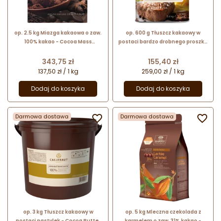
op. 2.5 kg Miazga kakaowa o zaw.
op. 600 g Tłuszcz kakaowy w
100% kakao - Cocoa Mass
postaci bardzo drobnego proszku
Callebaut - nr. kat. CM-CAL-E4-
- Mycryo™ Callebaut - nr. kat.
U70
NCB-HD706-E0-W44
Cena
Cena
343,75 zł
155,40 zł
137,50 zł / 1 kg
259,00 zł / 1 kg
Dodaj do koszyka
Dodaj do koszyka
Darmowa dostawa

Darmowa dostawa

op. 3 kg Tłuszcz kakaowy w
op. 5 kg Mleczna czekolada z
postaci pastylek - Cocoa Butter
karmelem o zaw. 31% kakao -