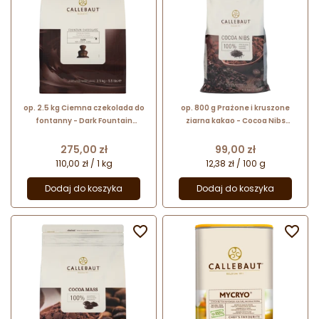
op. 2.5 kg Ciemna czekolada do
op. 800 g Prażone i kruszone
fontanny - Dark Fountain
ziarna kakao - Cocoa Nibs
Chocolate 57.6% Callebaut - nr.
Callebaut - nr. kat. NIBS-S502-
kat. CHD-N811FOUNE4-U71
X47
Cena
Cena
275,00 zł
99,00 zł
110,00 zł / 1 kg
12,38 zł / 100 g
Dodaj do koszyka
Dodaj do koszyka

