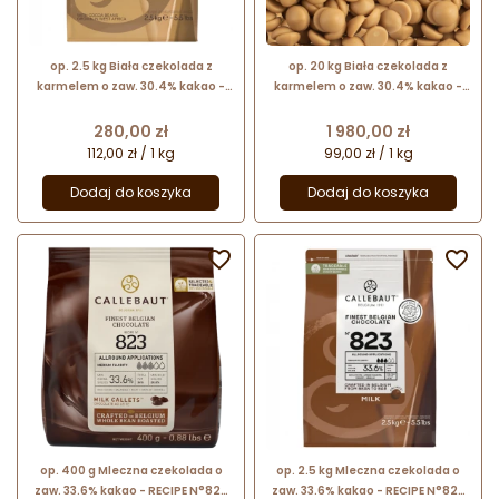
op. 2.5 kg Biała czekolada z
op. 20 kg Biała czekolada z
karmelem o zaw. 30.4% kakao -
karmelem o zaw. 30.4% kakao -
Gold Chocolate Callebaut - nr.
GOLD Callebaut - nr. kat. CHK-
kat. CHK-R30GOLD-E4-U70
R30GOLD-78A
Cena
Cena
280,00 zł
1 980,00 zł
112,00 zł / 1 kg
99,00 zł / 1 kg
Dodaj do koszyka
Dodaj do koszyka


op. 400 g Mleczna czekolada o
op. 2.5 kg Mleczna czekolada o
zaw. 33.6% kakao - RECIPE N°823
zaw. 33.6% kakao - RECIPE N°823