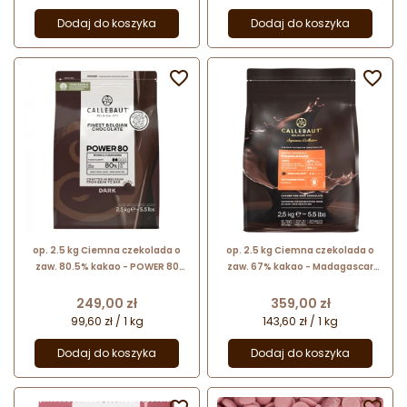
Dodaj do koszyka
Dodaj do koszyka


op. 2.5 kg Ciemna czekolada o
op. 2.5 kg Ciemna czekolada o
zaw. 80.5% kakao - POWER 80
zaw. 67% kakao - Madagascar
Callebaut - nr. kat. 80-20-44-
Signature Collection Callebaut -
E4-U71
nr. kat. CHD-S1ZEMAD-E4-U70
Cena
Cena
249,00 zł
359,00 zł
99,60 zł / 1 kg
143,60 zł / 1 kg
Dodaj do koszyka
Dodaj do koszyka