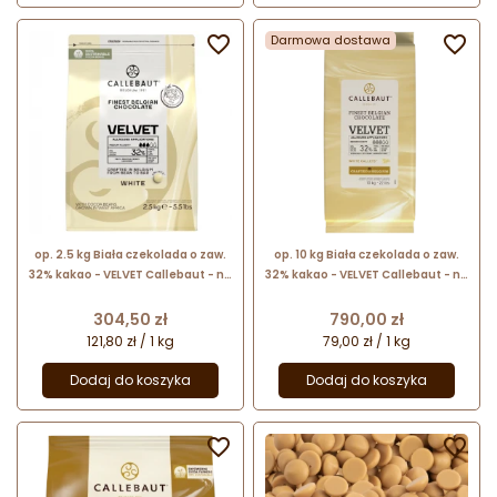

Darmowa dostawa

op. 2.5 kg Biała czekolada o zaw.
op. 10 kg Biała czekolada o zaw.
32% kakao - VELVET Callebaut - nr.
32% kakao - VELVET Callebaut - nr.
kat. W3-E4-U71
kat. W3-01B
Cena
Cena
304,50 zł
790,00 zł
121,80 zł / 1 kg
79,00 zł / 1 kg
Dodaj do koszyka
Dodaj do koszyka

