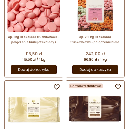
op. 1 kg Czekolada truskawkowa -
op. 2.5 kg Czekolada
połączenie białej czekolady z
truskawkowa - połączenie białej
aromatem truskawkowym -
czekolady z aromatem
Strawberry Callets™ Callebaut
truskawkowym - Strawberry
Cena
Cena
115,50 zł
242,00 zł
Callets™ Callebaut
115,50 zł / 1 kg
96,80 zł / 1 kg
Dodaj do koszyka
Dodaj do koszyka

Darmowa dostawa
