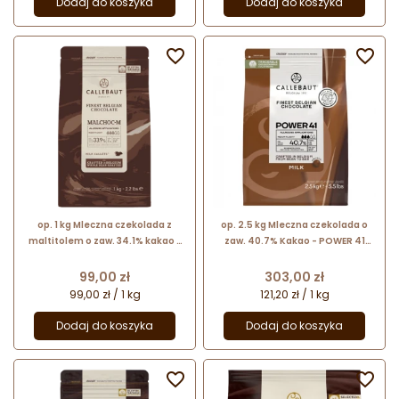
Dodaj do koszyka
Dodaj do koszyka


op. 1 kg Mleczna czekolada z
op. 2.5 kg Mleczna czekolada o
maltitolem o zaw. 34.1% kakao -
zaw. 40.7% Kakao - POWER 41
RECIPE N°MALCHOC-M Callebaut -
Callebaut - nr. kat. 841-E4-U71
czekolada bez dodatku cukru
Cena
Cena
99,00 zł
303,00 zł
99,00 zł / 1 kg
121,20 zł / 1 kg
Dodaj do koszyka
Dodaj do koszyka

