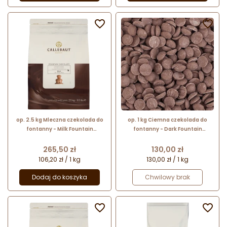


op. 2.5 kg Mleczna czekolada do
op. 1 kg Ciemna czekolada do
fontanny - Milk Fountain
fontanny - Dark Fountain
Chocolate 37.8% Callebaut - nr.
Chocolate 57.6% Callebaut
kat. CHM-N823FOUNE4-U71
Cena
Cena
265,50 zł
130,00 zł
106,20 zł / 1 kg
130,00 zł / 1 kg
Dodaj do koszyka
Chwilowy brak

