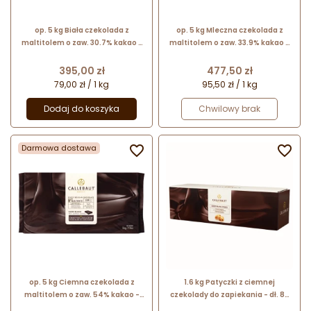
op. 5 kg Biała czekolada z
op. 5 kg Mleczna czekolada z
maltitolem o zaw. 30.7% kakao -
maltitolem o zaw. 33.9% kakao -
MALCHOC-W-123 Callebaut - blok
MALCHOC-M-123 Callebaut - blok
czekoladowy bez dodatku cukru
czekoladowy bez dodatku cukru
Cena
Cena
395,00 zł
477,50 zł
79,00 zł / 1 kg
95,50 zł / 1 kg
Dodaj do koszyka
Chwilowy brak
Darmowa dostawa


op. 5 kg Ciemna czekolada z
1.6 kg Patyczki z ciemnej
maltitolem o zaw. 54% kakao -
czekolady do zapiekania - dł. 80
MALCHOC-D-123 Callebaut - blok
mm - TB-55-8-356 Barry