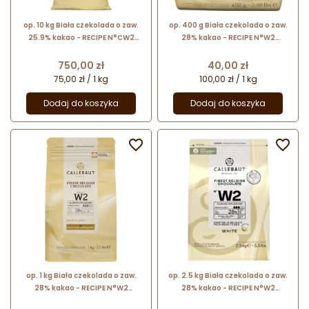
op. 10 kg Biała czekolada o zaw.
op. 400 g Biała czekolada o zaw.
25.9% kakao - RECIPE N°CW2
28% kakao - RECIPE N°W2
Callebaut - nr. kat. CW2NV-01B
Callebaut - nr. kat. W2-E0-D94
Cena
Cena
750,00 zł
40,00 zł
75,00 zł / 1 kg
100,00 zł / 1 kg
Dodaj do koszyka
Dodaj do koszyka


op. 1 kg Biała czekolada o zaw.
op. 2.5 kg Biała czekolada o zaw.
28% kakao - RECIPE N°W2
28% kakao - RECIPE N°W2
Callebaut - czekolada
Callebaut - nr. kat. W2NV-E4-U71