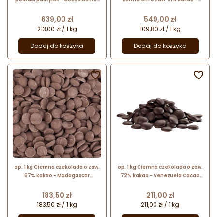
in Callets Callebaut - nr. kat.
Lactee Caramel™ Cacao Barry -
NCB-HDO3-654
czekolada w kaletkach
Cena
Cena
639,00 zł
549,00 zł
213,00 zł / 1 kg
109,80 zł / 1 kg
Dodaj do koszyka
Dodaj do koszyka


op. 1 kg Ciemna czekolada o zaw.
op. 1 kg Ciemna czekolada o zaw.
67% kakao - Madagascar
72% kakao - Venezuela Cacao
Signature Collection Callebaut
Barry - czekolada w kaletkach
Cena
Cena
183,50 zł
211,00 zł
183,50 zł / 1 kg
211,00 zł / 1 kg