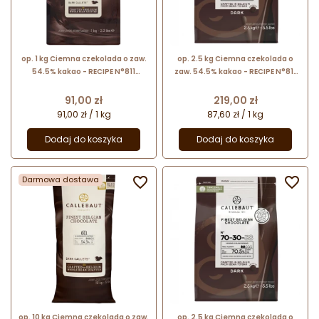
op. 1 kg Ciemna czekolada o zaw.
op. 2.5 kg Ciemna czekolada o
54.5% kakao - RECIPE N°811
zaw. 54.5% kakao - RECIPE N°811
Callebaut - nr. kat. 811-E1-U68
Callebaut - nr. kat. 811-E4-U71
Cena
Cena
91,00 zł
219,00 zł
91,00 zł / 1 kg
87,60 zł / 1 kg
Dodaj do koszyka
Dodaj do koszyka
Darmowa dostawa


op. 10 kg Ciemna czekolada o zaw.
op. 2.5 kg Ciemna czekolada o