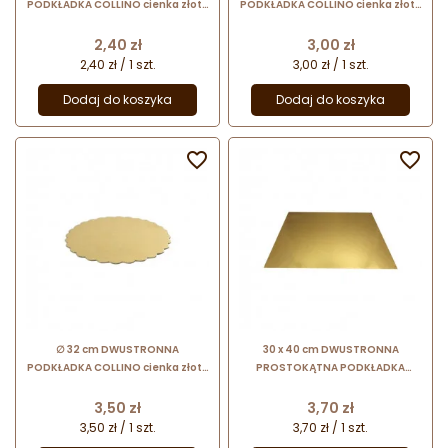
PODKŁADKA COLLINO cienka złoto
PODKŁADKA COLLINO cienka złoto
srebrna z dekoracyjnym brzegiem
srebrna z dekoracyjnym brzegiem
Cena
Cena
2,40 zł
3,00 zł
2,40 zł / 1 szt.
3,00 zł / 1 szt.
Dodaj do koszyka
Dodaj do koszyka


∅ 32 cm DWUSTRONNA
30 x 40 cm DWUSTRONNA
PODKŁADKA COLLINO cienka złoto
PROSTOKĄTNA PODKŁADKA
srebrna z dekoracyjnym brzegiem
COLLINO cienka złoto srebrna
Cena
Cena
3,50 zł
3,70 zł
3,50 zł / 1 szt.
3,70 zł / 1 szt.