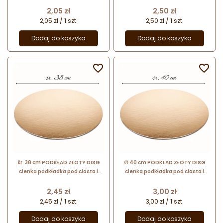
Cena
Cena
2,05 zł
2,50 zł
2,05 zł / 1 szt.
2,50 zł / 1 szt.
Dodaj do koszyka
Dodaj do koszyka


śr. 38 cm PODKŁAD ZŁOTY DISG
∅ 40 cm PODKŁAD ZŁOTY DISG
cienka podkładka pod ciasta i
cienka podkładka pod ciasta i
torty
torty
Cena
Cena
2,45 zł
3,00 zł
2,45 zł / 1 szt.
3,00 zł / 1 szt.
Dodaj do koszyka
Dodaj do koszyka