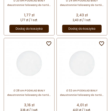
∅ 20 cm PODKŁAD BIAŁY
∅ 24 cm PODKŁAD BIAŁY
dwustronnie foliowany do tortów
dwustronnie foliowany do tortów
piętrowych 13124 MODECOR
piętrowych 13125 MODECOR
Cena
Cena
1,77 zł
2,43 zł
1,77 zł / 1 szt.
2,43 zł / 1 szt.
Dodaj do koszyka
Dodaj do koszyka


∅ 28 cm PODKŁAD BIAŁY
∅ 32 cm PODKŁAD BIAŁY
dwustronnie foliowany do tortów
dwustronnie foliowany do tortów
piętrowych 13126 MODECOR
piętrowych 13175 MODECOR
Cena
Cena
3,16 zł
4,01 zł
3,16 zł / 1 szt.
4,01 zł / 1 szt.