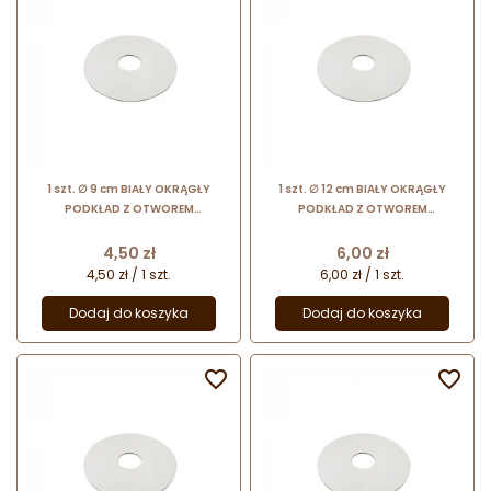
1 szt. ∅ 9 cm BIAŁY OKRĄGŁY
1 szt. ∅ 12 cm BIAŁY OKRĄGŁY
PODKŁAD Z OTWOREM
PODKŁAD Z OTWOREM
dwustronnie foliowany podkład
dwustronnie foliowany podkład
do tortu piętrowego
do tortu piętrowego
Cena
Cena
4,50 zł
6,00 zł
4,50 zł / 1 szt.
6,00 zł / 1 szt.
Dodaj do koszyka
Dodaj do koszyka

