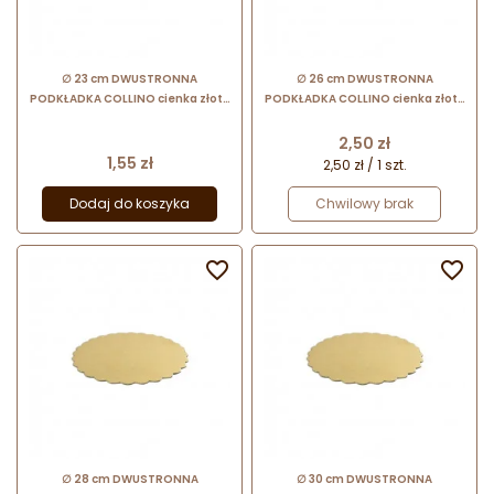
∅ 23 cm DWUSTRONNA
∅ 26 cm DWUSTRONNA
PODKŁADKA COLLINO cienka złoto
PODKŁADKA COLLINO cienka złoto
srebrna z dekoracyjnym brzegiem
srebrna z dekoracyjnym brzegiem
Cena
2,50 zł
Cena
1,55 zł
2,50 zł / 1 szt.
Dodaj do koszyka
Chwilowy brak


∅ 28 cm DWUSTRONNA
∅ 30 cm DWUSTRONNA