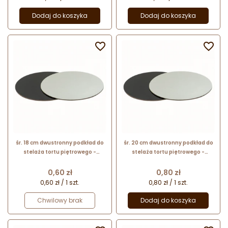
Dodaj do koszyka
Dodaj do koszyka


śr. 18 cm dwustronny podkład do
śr. 20 cm dwustronny podkład do
stelaża tortu piętrowego -
stelaża tortu piętrowego -
foliowana podkładka do tortu -
foliowana podkładka do tortu -
biało-czarna
biało-czarna
Cena
Cena
0,60 zł
0,80 zł
0,60 zł / 1 szt.
0,80 zł / 1 szt.
Chwilowy brak
Dodaj do koszyka