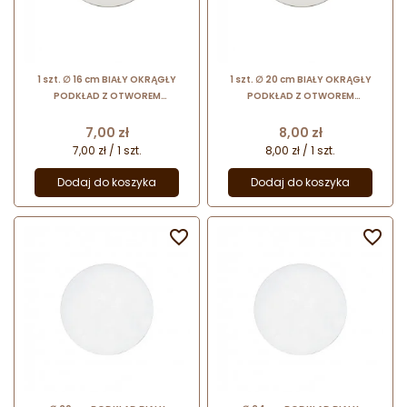
1 szt. ∅ 16 cm BIAŁY OKRĄGŁY
1 szt. ∅ 20 cm BIAŁY OKRĄGŁY
PODKŁAD Z OTWOREM
PODKŁAD Z OTWOREM
dwustronnie foliowany podkład
dwustronnie foliowany podkład
do tortu piętrowego
do tortu piętrowego
Cena
Cena
7,00 zł
8,00 zł
7,00 zł / 1 szt.
8,00 zł / 1 szt.
Dodaj do koszyka
Dodaj do koszyka

