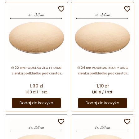


∅ 22 cm PODKŁAD ZŁOTY DISG
∅ 24 cm PODKŁAD ZŁOTY DISG
cienka podkładka pod ciasta i
cienka podkładka pod ciasta i
torty
torty
Cena
Cena
1,30 zł
1,10 zł
1,30 zł / 1 szt.
1,10 zł / 1 szt.
Dodaj do koszyka
Dodaj do koszyka

