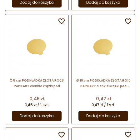
Dodaj do koszyka
Dodaj do koszyka


∅ 8 cm PODKŁADKA ZŁOTA RO08
∅ 10 cm PODKŁADKA ZŁOTA RO10
PAPILART cienkie krążki pod
PAPILART cienkie krążki pod
monoporcje
monoporcje
Cena
Cena
0,45 zł
0,47 zł
0,45 zł / 1 szt.
0,47 zł / 1 szt.
Dodaj do koszyka
Dodaj do koszyka

