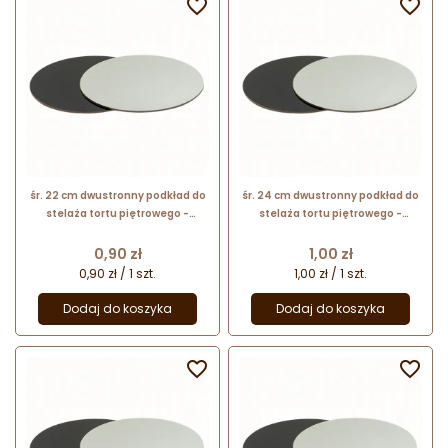


śr. 22 cm dwustronny podkład do
śr. 24 cm dwustronny podkład do
stelaża tortu piętrowego -
stelaża tortu piętrowego -
foliowana podkładka do tortu -
foliowana podkładka do tortu -
biało-czarna
biało-czarna
Cena
Cena
0,90 zł
1,00 zł
0,90 zł / 1 szt.
1,00 zł / 1 szt.
Dodaj do koszyka
Dodaj do koszyka

