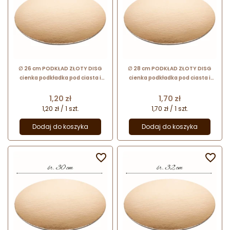
∅ 26 cm PODKŁAD ZŁOTY DISG
∅ 28 cm PODKŁAD ZŁOTY DISG
cienka podkładka pod ciasta i
cienka podkładka pod ciasta i
torty
torty
Cena
Cena
1,20 zł
1,70 zł
1,20 zł / 1 szt.
1,70 zł / 1 szt.
Dodaj do koszyka
Dodaj do koszyka

