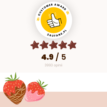
4.9
/
5
3993 opinii