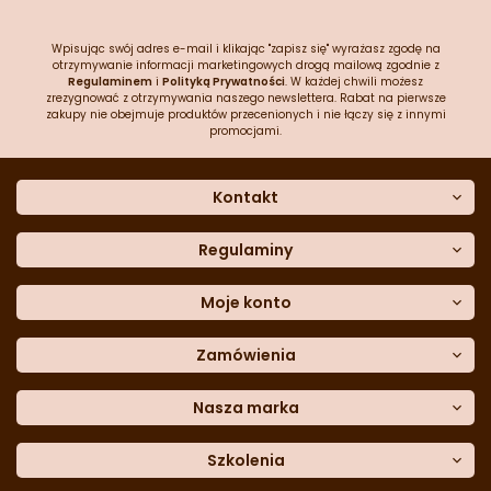
Wpisując swój adres e-mail i klikając "zapisz się" wyrażasz zgodę na
otrzymywanie informacji marketingowych drogą mailową zgodnie z
Regulaminem
i
Polityką Prywatności
. W każdej chwili możesz
zrezygnować z otrzymywania naszego newslettera. Rabat na pierwsze
zakupy nie obejmuje produktów przecenionych i nie łączy się z innymi
promocjami.
Kontakt
O nas
Dane kontaktowe
Regulaminy
Często zadawane pytania
Regulamin sklepu
Sklep stacjonarny
Polityka prywatności
Moje konto
Formularz kontaktowy
Polityka cookies
Załóż konto
Blog
Polityka reklamacji
Zamówienia
Moje dane
Polityka zwrotów
Historia zamówień
e-mail:
Sposoby dostawy
sklep@cukieteria.pl
Dostępność cyfrowa
Lista ulubionych
telefon:
Metody płatności
Nasza marka
601 767 272
Moje rabaty
Dane do przelewu
Sempre Group
Formularz
reklamacji
Trio Gelato
Szkolenia
Formularz
zwrotu
CDN
Warsaw
Academy of Pastry Arts