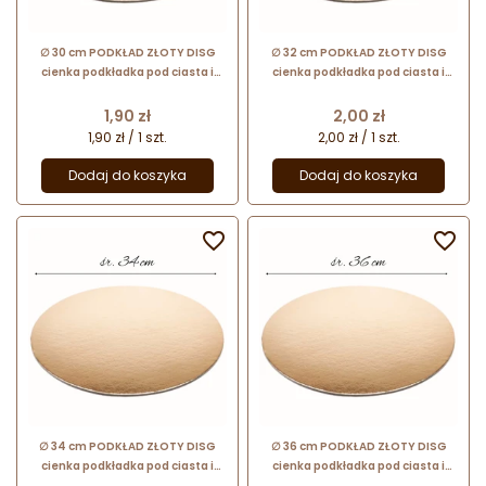
∅ 30 cm PODKŁAD ZŁOTY DISG
∅ 32 cm PODKŁAD ZŁOTY DISG
cienka podkładka pod ciasta i
cienka podkładka pod ciasta i
torty
torty
Cena
Cena
1,90 zł
2,00 zł
1,90 zł / 1 szt.
2,00 zł / 1 szt.
Dodaj do koszyka
Dodaj do koszyka


∅ 34 cm PODKŁAD ZŁOTY DISG
∅ 36 cm PODKŁAD ZŁOTY DISG
cienka podkładka pod ciasta i
cienka podkładka pod ciasta i
torty
torty