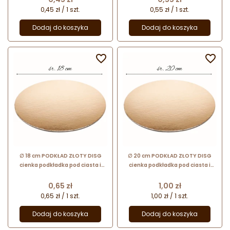
0,45 zł / 1 szt.
0,55 zł / 1 szt.
Dodaj do koszyka
Dodaj do koszyka


∅ 18 cm PODKŁAD ZŁOTY DISG
∅ 20 cm PODKŁAD ZŁOTY DISG
cienka podkładka pod ciasta i
cienka podkładka pod ciasta i
torty
torty
Cena
Cena
0,65 zł
1,00 zł
0,65 zł / 1 szt.
1,00 zł / 1 szt.
Dodaj do koszyka
Dodaj do koszyka