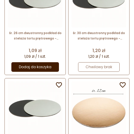
śr. 26 cm dwustronny podkład do
śr. 30 cm dwustronny podkład do
stelaża tortu piętrowego -
stelaża tortu piętrowego -
foliowana podkładka do tortu -
foliowana podkładka do tortu -
biało-czarna
biało-czarna
Cena
Cena
1,09 zł
1,20 zł
1,09 zł / 1 szt.
1,20 zł / 1 szt.
Dodaj do koszyka
Chwilowy brak

