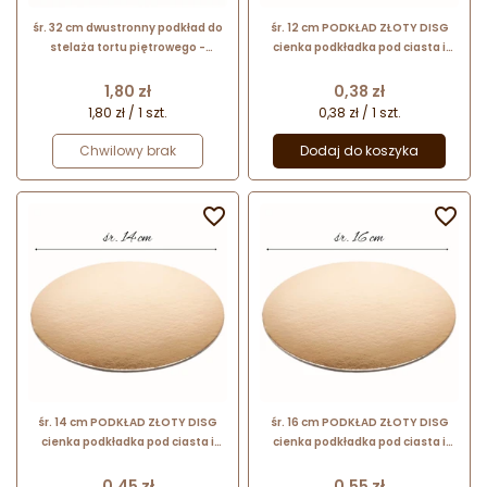
śr. 32 cm dwustronny podkład do
śr. 12 cm PODKŁAD ZŁOTY DISG
stelaża tortu piętrowego -
cienka podkładka pod ciasta i
foliowana podkładka do tortu -
torty
biało-czarna
Cena
Cena
1,80 zł
0,38 zł
1,80 zł / 1 szt.
0,38 zł / 1 szt.
Chwilowy brak
Dodaj do koszyka


śr. 14 cm PODKŁAD ZŁOTY DISG
śr. 16 cm PODKŁAD ZŁOTY DISG
cienka podkładka pod ciasta i
cienka podkładka pod ciasta i
torty
torty
Cena
Cena
0,45 zł
0,55 zł