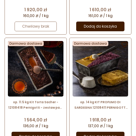
lodów - pasta smakowa +
past lodów - piemonckie
variegato + kruszonka
ciasteczka orzechowe z kremem
Cena
Cena
1 920,00 zł
1 610,00 zł
czekoladowym
160,00 zł / 1 kg
161,00 zł / 1 kg
Chwilowy brak
Dodaj do koszyka
Darmowa dostawa

Darmowa dostawa

op. 11.5 kg Kit Torta Sacher -
op. 14 kg KIT PROFUMO DI
12108418 Pernigotti - zestaw past
SARDEGNA 12108411 PERNIGOTTI
do lodów - tort czekoladowy z
zestaw do lodów - baza ricotta +
morelami
krem miodowy + kruszonka z
Cena
Cena
1 564,00 zł
1 918,00 zł
owocami mirtu
136,00 zł / 1 kg
137,00 zł / 1 kg