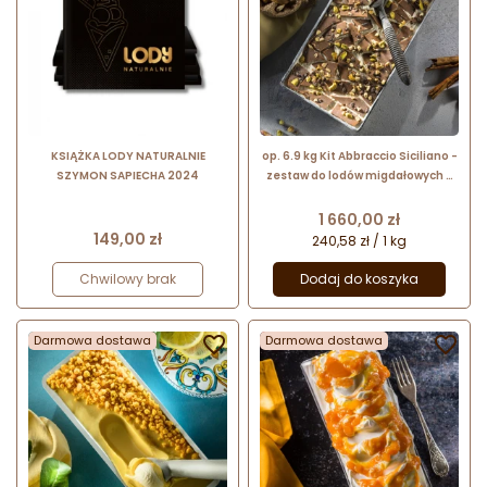
KSIĄŻKA LODY NATURALNIE
op. 6.9 kg Kit Abbraccio Siciliano -
SZYMON SAPIECHA 2024
zestaw do lodów migdałowych z
polewą czekoladową i orzechami
- nr. kat. 12091725 Pernigotti
Cena
1 660,00 zł
Cena
149,00 zł
240,58 zł / 1 kg
Chwilowy brak
Dodaj do koszyka
Darmowa dostawa

Darmowa dostawa
