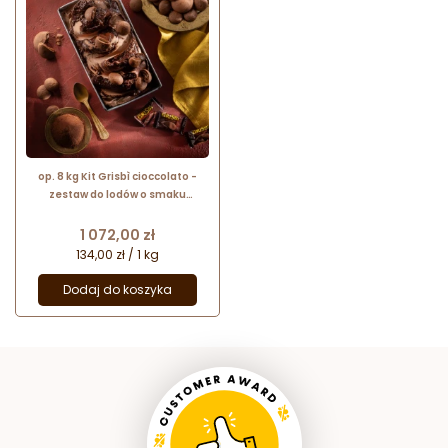
op. 8 kg Kit Grisbì cioccolato -
zestaw do lodów o smaku
ciasteczek z nadzieniem
czekoladowym - nr. kat. 12091726
Cena
1 072,00 zł
Pernigotti
134,00 zł / 1 kg
Dodaj do koszyka