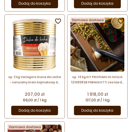
Dodaj do koszyka
Dodaj do koszyka

Darmowa dostawa

op. 3 kg Variegato Dulce de Leche
op. 14 kg KIT PROFUMO DI SICILIA
- naturalny krem kajmakowy do
12108382B PERNIGOTTI zestaw do
przekładania i dekorowania lodów
lodów - pasta cytrynowa +
variegato migdałowe + kruszonka
Cena
Cena
207,00 zł
1 918,00 zł
69,00 zł / 1 kg
137,00 zł / 1 kg
Dodaj do koszyka
Dodaj do koszyka
Darmowa dostawa
