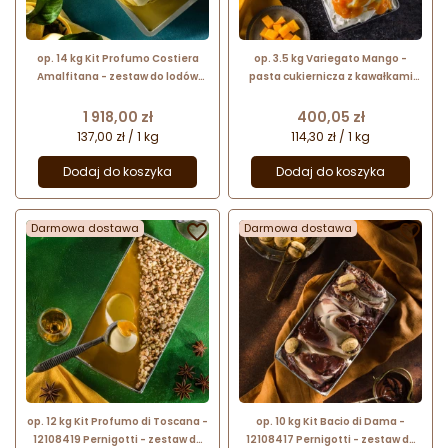
op. 14 kg Kit Profumo Costiera
op. 3.5 kg Variegato Mango -
Amalfitana - zestaw do lodów
pasta cukiernicza z kawałkami
cytrynowych z kruszonką - nr. kat.
owoców - do przekładania i
12108386 Pernigotti
dekorowania - nr. kat. 12091721
Cena
Cena
1 918,00 zł
400,05 zł
Pernigotti
137,00 zł / 1 kg
114,30 zł / 1 kg
Dodaj do koszyka
Dodaj do koszyka
Darmowa dostawa

Darmowa dostawa

op. 12 kg Kit Profumo di Toscana -
op. 10 kg Kit Bacio di Dama -
12108419 Pernigotti - zestaw do
12108417 Pernigotti - zestaw do