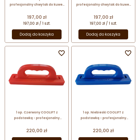
profesjonalny chwytak do kuwet
profesjonalny chwytak do kuwet
lodowych typu pozzetti
lodowych typu pozzetti
Cena
Cena
197,00 zł
197,00 zł
197,00 zł / 1 szt.
197,00 zł / 1 szt.
Dodaj do koszyka
Dodaj do koszyka


1 op. Czerwony COOLIFT z
1 op. Niebieski COOLIFT z
podstawką - profesjonalny
podstawką - profesjonalny
chwytak do kuwet lodowych typu
chwytak do kuwet lodowych typu
pozzetti
pozzetti
Cena
Cena
220,00 zł
220,00 zł