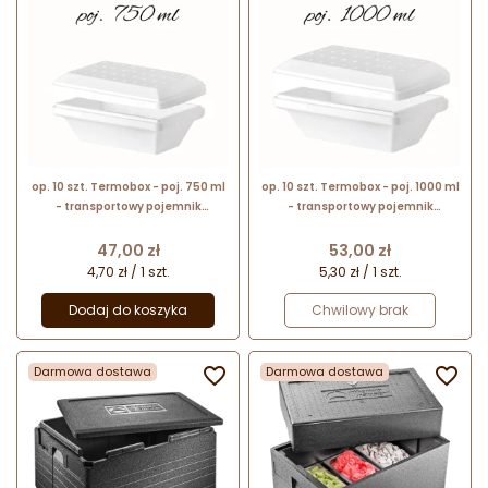
op. 10 szt. Termobox - poj. 750 ml
op. 10 szt. Termobox - poj. 1000 ml
- transportowy pojemnik
- transportowy pojemnik
termoizolacyjny do lodów -
termoizolacyjny do lodów -
poloplast
poloplast
Cena
Cena
47,00 zł
53,00 zł
4,70 zł / 1 szt.
5,30 zł / 1 szt.
Dodaj do koszyka
Chwilowy brak
Darmowa dostawa

Darmowa dostawa
