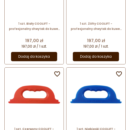
1 szt. Biały COOLIFT -
1 szt. Żółty COOLIFT -
profesjonalny chwytak do kuwet
profesjonalny chwytak do kuwet
lodowych typu pozzetti
lodowych typu pozzetti
Cena
Cena
197,00 zł
197,00 zł
197,00 zł / 1 szt.
197,00 zł / 1 szt.
Dodaj do koszyka
Dodaj do koszyka


1 szt. Czerwony COOLIFT -
1 szt. Niebieski COOLIFT -