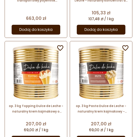
transportowy pojemnik
Leche - naturalny koncentrat do
izotermiczny - odwracalny i
lodów kajmakowych - produkt o
wielofunkcyjny - nr. kat.
intensywnym smaku
Cena
105,33 zł
4000249982 Thermohauser
Cena
663,00 zł
107,48 zł / 1 kg
Dodaj do koszyka
Dodaj do koszyka


op. 3 kg Topping Dulce de Leche -
op. 3 kg Pasta Dulce de Leche -
naturalny krem kajmakowy o
naturalny krem kajmakowy -
płynnej konsystencji - polewa do
pasta smakowa do lodów
lodów i deserów
Cena
Cena
207,00 zł
207,00 zł
69,00 zł / 1 kg
69,00 zł / 1 kg