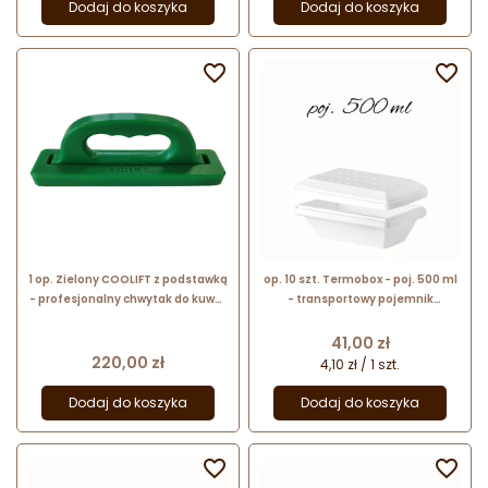
Dodaj do koszyka
Dodaj do koszyka


1 op. Zielony COOLIFT z podstawką
op. 10 szt. Termobox - poj. 500 ml
- profesjonalny chwytak do kuwet
- transportowy pojemnik
lodowych typu pozzetti
termoizolacyjny do lodów -
poloplast
Cena
41,00 zł
Cena
220,00 zł
4,10 zł / 1 szt.
Dodaj do koszyka
Dodaj do koszyka

