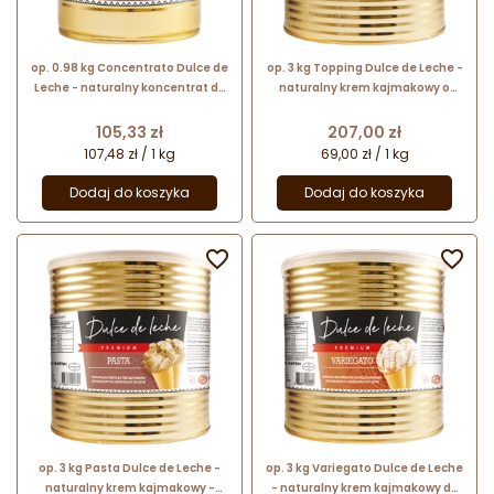
op. 0.98 kg Concentrato Dulce de
op. 3 kg Topping Dulce de Leche -
Leche - naturalny koncentrat do
naturalny krem kajmakowy o
lodów kajmakowych - produkt o
płynnej konsystencji - polewa do
intensywnym smaku
lodów i deserów
Cena
Cena
105,33 zł
207,00 zł
107,48 zł / 1 kg
69,00 zł / 1 kg
Dodaj do koszyka
Dodaj do koszyka


op. 3 kg Pasta Dulce de Leche -
op. 3 kg Variegato Dulce de Leche
naturalny krem kajmakowy -
- naturalny krem kajmakowy do