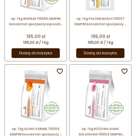
op. 1 kg WAFELEK 110006 SEMPRE
op. 1 kg PALONE MASŁO 110007
koncentrat spożywczy w proszku
SEMPRE koncentrat spożywczy w
- bez dodatku sacharozy - na
proszku - bez dodatku sacharozy
bazie aromatów naturalnych
- na bazie aromatów naturalnych
Cena
Cena
195,00 zł
195,00 zł
195,00 zł / 1 kg
195,00 zł / 1 kg
Dodaj do koszyka
Dodaj do koszyka


op. 1 kg SŁONY KARMEL 110004
op. 1 kg RÓŻOWA GUMA
SEMPRE koncentrat spożywczy w
BALONOWA 110002 SEMPRE