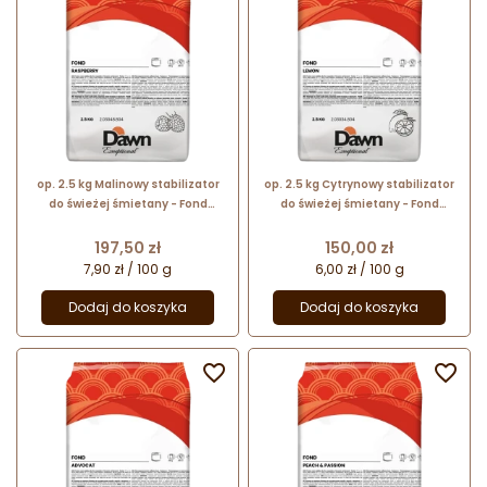
op. 2.5 kg Malinowy stabilizator
op. 2.5 kg Cytrynowy stabilizator
do świeżej śmietany - Fond
do świeżej śmietany - Fond
Raspberry Dawn Exceptional - nr.
Lemon Dawn Exceptional - nr. kat.
kat. 2.03048.804
2.03034.804
Cena
Cena
197,50 zł
150,00 zł
7,90 zł / 100 g
6,00 zł / 100 g
Dodaj do koszyka
Dodaj do koszyka

