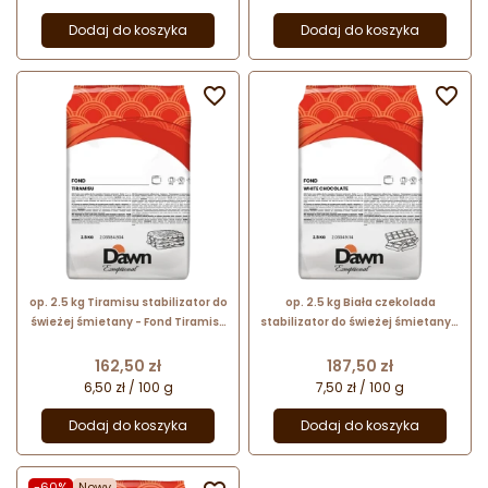
Dodaj do koszyka
Dodaj do koszyka


op. 2.5 kg Tiramisu stabilizator do
op. 2.5 kg Biała czekolada
świeżej śmietany - Fond Tiramisu
stabilizator do świeżej śmietany -
Dawn Exceptional - nr. kat.
Fond White Chocolate Dawn
2.03584.804
Exceptional - nr. kat. 2.03049.114
Cena
Cena
162,50 zł
187,50 zł
6,50 zł / 100 g
7,50 zł / 100 g
Dodaj do koszyka
Dodaj do koszyka
-60%
Nowy