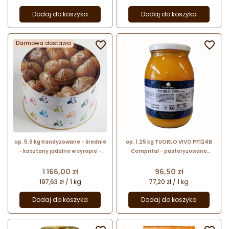
Dodaj do koszyka
Dodaj do koszyka
Darmowa dostawa


op. 5.9 kg Kandyzowane - średnie
op. 1.25 kg TUORLO VIVO PF124B
- kasztany jadalne w syropie -
Comprital - pasteryzowane
Marroni Piemonte Medi - Pianetta
żółtka jaj z cukrem
di Barbieri
Cena
Cena
1 166,00 zł
96,50 zł
197,63 zł / 1 kg
77,20 zł / 1 kg
Dodaj do koszyka
Dodaj do koszyka