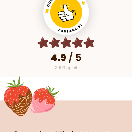
4.9
/
5
3993 opinii