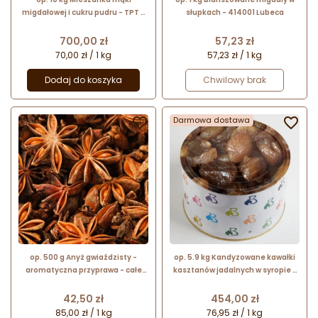
migdałowej i cukru pudru - TPT -
słupkach - 414001 Lubeca
do wypieku perfekcyjnych
makaroników - Sosa Ingredients
Cena
Cena
700,00 zł
57,23 zł
70,00 zł / 1 kg
57,23 zł / 1 kg
Dodaj do koszyka
Chwilowy brak

Darmowa dostawa

op. 500 g Anyż gwiaździsty -
op. 5.9 kg Kandyzowane kawałki
aromatyczna przyprawa - całe
kasztanów jadalnych w syropie -
gwiazdki anyżu
Rottame di Marroni Tipo Morbido
- Pianetta di Barbieri
Cena
Cena
42,50 zł
454,00 zł
85,00 zł / 1 kg
76,95 zł / 1 kg