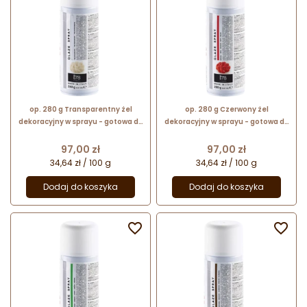
op. 280 g Transparentny żel
op. 280 g Czerwony żel
dekoracyjny w sprayu - gotowa do
dekoracyjny w sprayu - gotowa do
użycia błyszcząca glazura - Glaze
użycia błyszcząca glazura - Glaze
Spray Silikomart
Spray Silikomart
Cena
Cena
97,00 zł
97,00 zł
34,64 zł / 100 g
34,64 zł / 100 g
Dodaj do koszyka
Dodaj do koszyka

