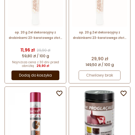
op. 20 g Żel dekoracyjny z
op. 20 g Żel dekoracyjny z
drobinkami 23-karatowego złota
drobinkami 23-karatowego złota
jadalnego - Gold Chef
jadalnego - Gold Chef
Cena
Cena podstawowa
11,96 zł
29,90 zł
59,80 zł / 100 g
Cena
29,90 zł
Najniższa cena z 30 dni przed
149,50 zł / 100 g
obniżką :
29,90 zł
Dodaj do koszyka
Chwilowy brak

