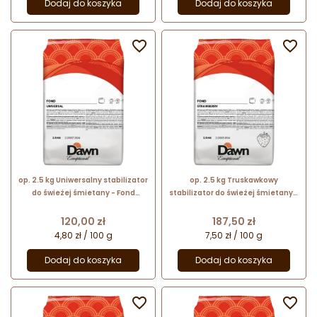
Dodaj do koszyka
Dodaj do koszyka


op. 2.5 kg Uniwersalny stabilizator
op. 2.5 kg Truskawkowy
do świeżej śmietany - Fond
stabilizator do świeżej śmietany -
Universal Dawn Exceptional - nr.
Fond Strawberry Dawn Exceptional
kat. 2.03037.804
- nr. kat. 2.03031.804
Cena
Cena
120,00 zł
187,50 zł
4,80 zł / 100 g
7,50 zł / 100 g
Dodaj do koszyka
Dodaj do koszyka

