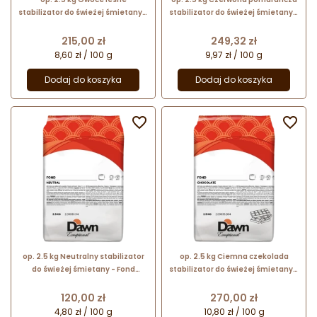
stabilizator do świeżej śmietany -
stabilizator do świeżej śmietany -
Fond Forest Fruits Dawn
Fond Blood Orange Dawn
Exceptional - nr. kat. 2.03026.804
Exceptional - nr. kat. 2.03039.114
Cena
Cena
215,00 zł
249,32 zł
8,60 zł / 100 g
9,97 zł / 100 g
Dodaj do koszyka
Dodaj do koszyka


op. 2.5 kg Neutralny stabilizator
op. 2.5 kg Ciemna czekolada
do świeżej śmietany - Fond
stabilizator do świeżej śmietany -
Neutral Dawn Exceptional - nr.
Fond Chocolate Dawn Exceptional
kat. 2.03030.114
- nr. kat. 2.03035.804
Cena
Cena
120,00 zł
270,00 zł
4,80 zł / 100 g
10,80 zł / 100 g