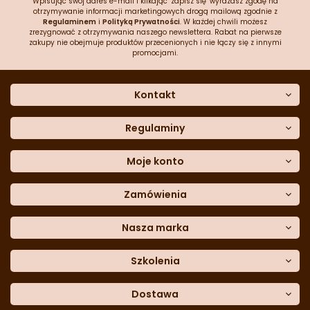
Wpisując swój adres e-mail i klikając "zapisz się" wyrażasz zgodę na
otrzymywanie informacji marketingowych drogą mailową zgodnie z
Regulaminem
i
Polityką Prywatności
. W każdej chwili możesz
zrezygnować z otrzymywania naszego newslettera. Rabat na pierwsze
zakupy nie obejmuje produktów przecenionych i nie łączy się z innymi
promocjami.
Kontakt
O nas
Dane kontaktowe
Regulaminy
Często zadawane pytania
Regulamin sklepu
Sklep stacjonarny
Polityka prywatności
Moje konto
Formularz kontaktowy
Polityka cookies
Załóż konto
Blog
Polityka reklamacji
Zamówienia
Moje dane
Polityka zwrotów
Historia zamówień
e-mail:
Sposoby dostawy
sklep@cukieteria.pl
Dostępność cyfrowa
Lista ulubionych
telefon:
Metody płatności
Nasza marka
601 767 272
Moje rabaty
Dane do przelewu
Sempre Group
Formularz
reklamacji
Trio Gelato
Szkolenia
Formularz
zwrotu
CDN
Warsaw
Academy of Pastry Arts
Wroclaw
Academy of Baker Arts
Dostawa