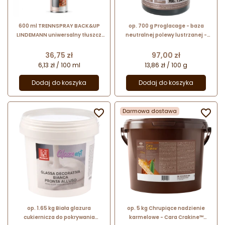
600 ml TRENNSPRAY BACK&UP
op. 700 g Proglacage - baza
LINDEMANN uniwersalny tłuszcz
neutralnej polewy lustrzanej -
roślinny w sprayu
mieszanka w proszku - nr. kat.
52737 Sosa Ingredients
Cena
Cena
36,75 zł
97,00 zł
6,13 zł / 100 ml
13,86 zł / 100 g
Dodaj do koszyka
Dodaj do koszyka

Darmowa dostawa

op. 1.65 kg Biała glazura
op. 5 kg Chrupiące nadzienie
cukiernicza do pokrywania
karmelowe - Cara Crakine™