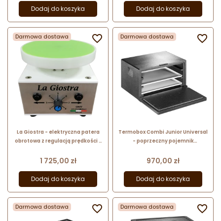
Dodaj do koszyka
Dodaj do koszyka
Darmowa dostawa

Darmowa dostawa

La Giostra - elektryczna patera
Termobox Combi Junior Universal
obrotowa z regulacją prędkości -
- poprzeczny pojemnik
do dekorowania wyrobów
izotermiczny do transportu
cukierniczych
żywności - nr. kat. 8300018282
Cena
Cena
1 725,00 zł
970,00 zł
Thermohauser
Dodaj do koszyka
Dodaj do koszyka
Darmowa dostawa

Darmowa dostawa
