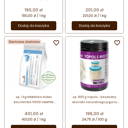
proszku - bez dodatku sacharozy
koncentrat spożywczy w proszku
- na bazie aromatów naturalnych
- bez dodatku sacharozy
Cena
Cena
190,00 zł
201,00 zł
190,00 zł / 1 kg
201,00 zł / 1 kg
Dodaj do koszyka
Dodaj do koszyka
Darmowa dostawa


op. 1 kg NIEBIESKA GUMA
op. 800 g Yopols - bezwodny
BALONOWA 110001 SEMPRE
ekstrakt naturalnego jogurtu
koncentrat spożywczy w proszku
śródziemnomorskiego w proszku
- bez dodatku sacharozy
- nr. kat. 49568 Sosa Ingredients
Cena
Cena
401,00 zł
198,00 zł
401,00 zł / 1 kg
24,75 zł / 100 g