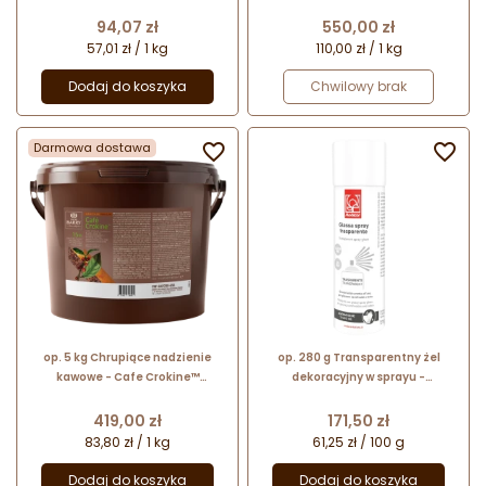
mrożonych deserów - nr. kat.
Callebaut - nr. kat. FNF-CARACR-
31258 Glazeart Bianca Modecor
E4-656
Cena
Cena
94,07 zł
550,00 zł
57,01 zł / 1 kg
110,00 zł / 1 kg
Dodaj do koszyka
Chwilowy brak
Darmowa dostawa


op. 5 kg Chrupiące nadzienie
op. 280 g Transparentny żel
kawowe - Cafe Crokine™
dekoracyjny w sprayu -
Callebaut - nr. kat. FNF-CAFCRO-
Transparente Glassa Spray - nr.
656
kat. 23397 Modecor
Cena
Cena
419,00 zł
171,50 zł
83,80 zł / 1 kg
61,25 zł / 100 g
Dodaj do koszyka
Dodaj do koszyka