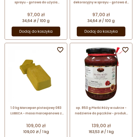
sprayu - gotowa do użycia
dekoracyjny w sprayu - gotowa do
błyszcząca glazura - Glaze Spray
użycia błyszcząca glazura - Glaze
Silikomart
Spray Silikomart
Cena
Cena
97,00 zł
97,00 zł
34,64 zł / 100 g
34,64 zł / 100 g
Dodaj do koszyka
Dodaj do koszyka


1.0 kg Marcepan pistacjowy 083
op. 850 g Płatki Róży w cukrze -
LUBECA - masa marcepanowa z
nadzienie do pączków - produkt
pistacjami
wykonany ręcznie - Cukiernia
Santos
Cena
Cena
109,00 zł
139,00 zł
109,00 zł / 1 kg
163,53 zł / 1 kg