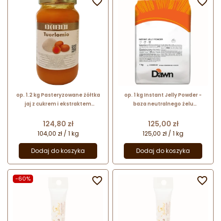


op. 1.2 kg Pasteryzowane żółtka
op. 1 kg Instant Jelly Powder -
jaj z cukrem i ekstraktem
baza neutralnego żelu
waniliowym - Tuorlomio - nr. kat.
dekoracyjnego - mieszanka w
12812 Babbi
proszku - nr. kat. 2.03595.521
Cena
Cena
124,80 zł
125,00 zł
Dawn Foods
104,00 zł / 1 kg
125,00 zł / 1 kg
Dodaj do koszyka
Dodaj do koszyka
-60%

