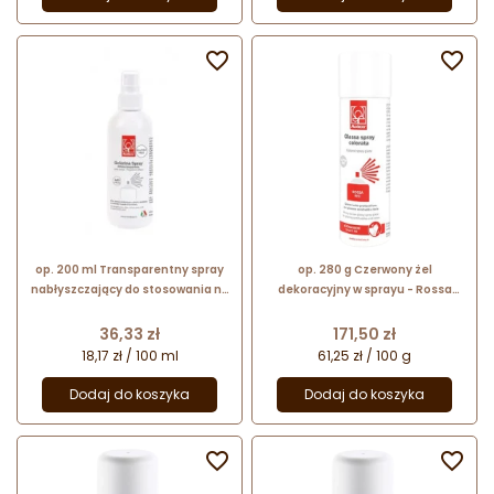


op. 200 ml Transparentny spray
op. 280 g Czerwony żel
nabłyszczający do stosowania na
dekoracyjny w sprayu - Rossa
powierzchnię wyrobów
Glassa Spray - nr. kat. 23395
cukierniczych - Gelatina Spray
Modecor
Cena
Cena
36,33 zł
171,50 zł
23239 Modecor
18,17 zł / 100 ml
61,25 zł / 100 g
Dodaj do koszyka
Dodaj do koszyka

