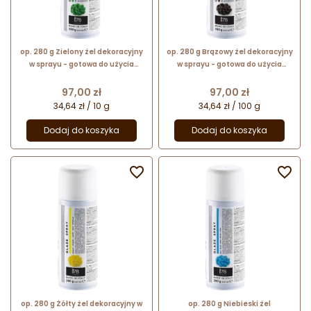
op. 280 g Zielony żel dekoracyjny
op. 280 g Brązowy żel dekoracyjny
w sprayu - gotowa do użycia
w sprayu - gotowa do użycia
błyszcząca glazura - Glaze Spray
błyszcząca glazura - Glaze Spray
Silikomart
Silikomart
Cena
Cena
97,00 zł
97,00 zł
34,64 zł / 10 g
34,64 zł / 100 g
Dodaj do koszyka
Dodaj do koszyka


op. 280 g Żółty żel dekoracyjny w
op. 280 g Niebieski żel