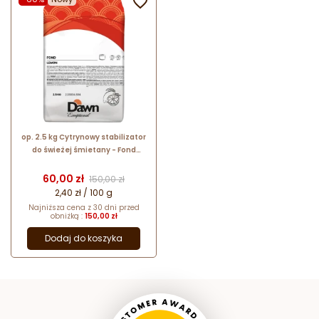

op. 2.5 kg Cytrynowy stabilizator
do świeżej śmietany - Fond
Lemon Dawn Exceptional - nr. kat.
2.03034.804
Cena
Cena podstawowa
60,00 zł
150,00 zł
2,40 zł / 100 g
Najniższa cena z 30 dni przed
obniżką :
150,00 zł
Dodaj do koszyka