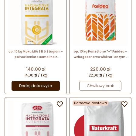
op. 10 kg Mąka MIA SEI 5 Stagioni -
op. 10 kg Panettone "+" Faridea -
pełnoziarnista semolina z
wzbogacona we włókna i enzymy
pszenicy durum - do pizzy i
mąka pszenna do słodkich
wytrawnych wypieków na
wypieków na zakwasie
Cena
Cena
140,00 zł
220,00 zł
zakwasie
14,00 zł / 1 kg
22,00 zł / 1 kg
Dodaj do koszyka
Chwilowy brak

Darmowa dostawa
