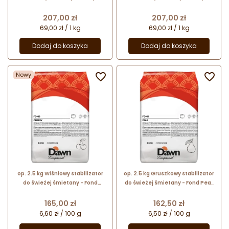
pasta smakowa do lodów
przekładania i dekorowania lodów
Cena
Cena
207,00 zł
207,00 zł
69,00 zł / 1 kg
69,00 zł / 1 kg
Dodaj do koszyka
Dodaj do koszyka
Nowy


op. 2.5 kg Wiśniowy stabilizator
op. 2.5 kg Gruszkowy stabilizator
do świeżej śmietany - Fond
do świeżej śmietany - Fond Pear
Cherry Dawn Exceptional - nr. kat.
Dawn Exceptional - nr. kat.
2.03032.804
2.03024.804
Cena
Cena
165,00 zł
162,50 zł
6,60 zł / 100 g
6,50 zł / 100 g