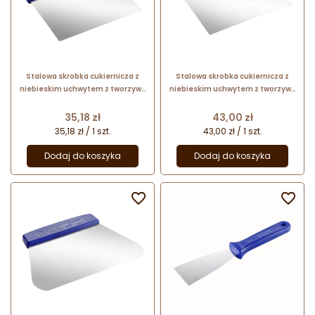
Stalowa skrobka cukiernicza z
Stalowa skrobka cukiernicza z
niebieskim uchwytem z tworzywa
niebieskim uchwytem z tworzywa
- dł. 13.5 x szer. 13.5 cm - nr. kat.
- dł. 16 x szer. 16 cm - nr. kat.
68615 Thermohauser
68625 Thermohauser
Cena
Cena
35,18 zł
43,00 zł
35,18 zł / 1 szt.
43,00 zł / 1 szt.
Dodaj do koszyka
Dodaj do koszyka

