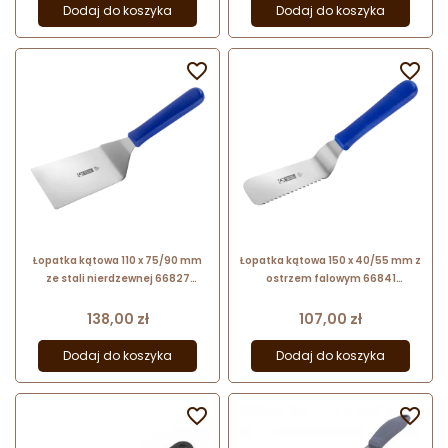
Dodaj do koszyka
Dodaj do koszyka


Łopatka kątowa 110 x 75/90 mm
Łopatka kątowa 150 x 40/55 mm z
ze stali nierdzewnej 66827
ostrzem falowym 66841
Thermohauser
Thermohauser
Cena
Cena
138,00 zł
107,00 zł
Dodaj do koszyka
Dodaj do koszyka

