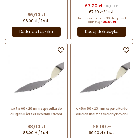
Cena
Cena podstawow
67,20 zł
96,00 zł
67,20 zł / 1 szt.
Cena
96,00 zł
Najniższa cena z 30 dni przed
96,00 zł / 1 szt.
obniżką :
96,00 zł
Dodaj do koszyka
Dodaj do koszyka


CH7 S 60 x 20 mm szpatułka do
CH8 M 80 x 23 mm szpatułka do
długich liści z czekolady Pavoni
długich liści z czekolady Pavoni
Cena
Cena
88,00 zł
96,00 zł
88,00 zł / 1 szt.
96,00 zł / 1 szt.