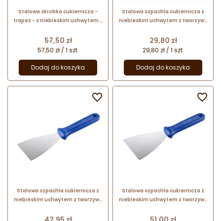
Stalowa skrobka cukiernicza -
Stalowa szpachla cukiernicza z
trapez - z niebieskim uchwytem z
niebieskim uchwytem z tworzywa
tworzywa - dł. 19 x szer. 14.5 cm -
- dł. 24.5 x szer. 6 cm - nr. kat.
nr. kat. 68635 Thermohauser
68667 Thermohauser
Cena
Cena
57,50 zł
29,80 zł
57,50 zł / 1 szt.
29,80 zł / 1 szt.
Dodaj do koszyka
Dodaj do koszyka


Stalowa szpachla cukiernicza z
Stalowa szpachla cukiernicza z
niebieskim uchwytem z tworzywa
niebieskim uchwytem z tworzywa
- dł. 24.5 x szer. 8 cm - nr. kat.
- dł. 24.5 x szer. 10 cm - nr. kat.
68675 Thermohauser
68685 Thermohauser
Cena
Cena
42,95 zł
51,00 zł