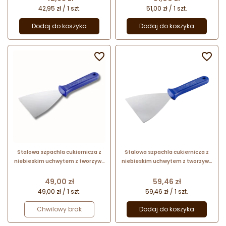
42,95 zł / 1 szt.
51,00 zł / 1 szt.
Dodaj do koszyka
Dodaj do koszyka


Stalowa szpachla cukiernicza z
Stalowa szpachla cukiernicza z
niebieskim uchwytem z tworzywa
niebieskim uchwytem z tworzywa
- dł. 24.5 x szer. 10 cm - nr. kat.
- dł. 24.5 x szer. 12 cm - nr. kat.
68687 Thermohauser
68695 Thermohauser
Cena
Cena
49,00 zł
59,46 zł
49,00 zł / 1 szt.
59,46 zł / 1 szt.
Chwilowy brak
Dodaj do koszyka