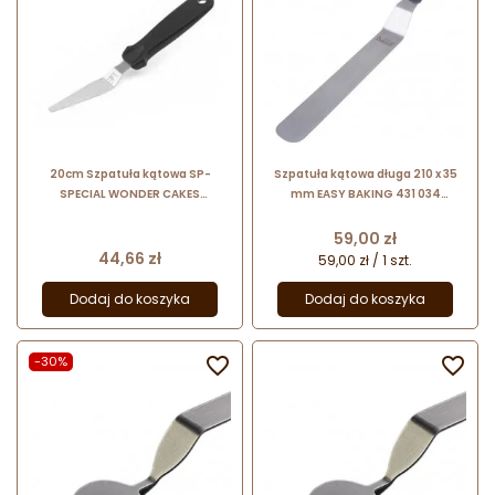
20cm Szpatuła kątowa SP-
Szpatuła kątowa długa 210 x 35
SPECIAL WONDER CAKES
mm EASY BAKING 431 034
73.439.99.0001 Silikomart
Birkmann
Cena
59,00 zł
Cena
44,66 zł
59,00 zł / 1 szt.
Dodaj do koszyka
Dodaj do koszyka
-30%

