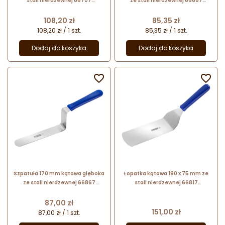
stali nierdzewnej 66707
ze stali nierdzewnej 66687
Thermohauser
Thermohauser
Cena
Cena
108,20 zł
85,35 zł
108,20 zł / 1 szt.
85,35 zł / 1 szt.
Dodaj do koszyka
Dodaj do koszyka


Szpatuła 170 mm kątowa głęboka
Łopatka kątowa 190 x 75 mm ze
ze stali nierdzewnej 66867
stali nierdzewnej 66817
Thermohauser
Thermohauser
Cena
87,00 zł
Cena
151,00 zł
87,00 zł / 1 szt.