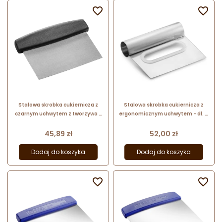


Stalowa skrobka cukiernicza z
Stalowa skrobka cukiernicza z
czarnym uchwytem z tworzywa -
ergonomicznym uchwytem - dł. 11
dł. 11 x szer. 13 cm - nr. kat. 31706
x szer. 13 cm - nr. kat. 31952
Thermohauser
Thermohauser
Cena
Cena
45,89 zł
52,00 zł
Dodaj do koszyka
Dodaj do koszyka

