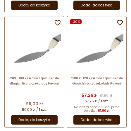
Dodaj do koszyka
Dodaj do koszyka

-30%

CH9 L 100 x 24 mm szpatułka do
CH10 XL 120 x 24 mm szpatułka do
długich liści z czekolady Pavoni
długich liści z czekolady Pavoni
Cena
Cena podstawow
57,26 zł
81,80 zł
57,26 zł / 1 szt.
Cena
96,00 zł
Najniższa cena z 30 dni przed
96,00 zł / 1 szt.
obniżką :
81,80 zł
Dodaj do koszyka
Dodaj do koszyka