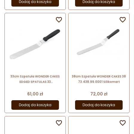
Dodaj do koszyka
Dodaj do koszyka


33cm Szpatuła WONDER CAKES
38cm Szpatuła WONDER CAKES 38
EDGED SPATULAS 33
73.438.99.0001 Silikomart
73.436.99.0001 Silikomart
Cena
Cena
61,00 zł
72,00 zł
Dodaj do koszyka
Dodaj do koszyka

