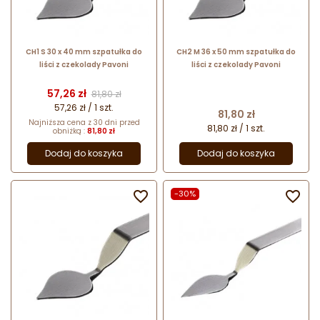
CH1 S 30 x 40 mm szpatułka do
CH2 M 36 x 50 mm szpatułka do
liści z czekolady Pavoni
liści z czekolady Pavoni
Cena
Cena podstawowa
57,26 zł
81,80 zł
57,26 zł / 1 szt.
Cena
81,80 zł
Najniższa cena z 30 dni przed
81,80 zł / 1 szt.
obniżką :
81,80 zł
Dodaj do koszyka
Dodaj do koszyka

-30%
