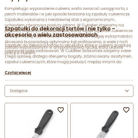
Kompletując wyposażenie cukierni, warto zwracać uwagę na to, z
jakich materiałów i w jaki sposób tworzone są szpatuły cukiernicze.
Szpatułka wykonana z nierdzewnej stali z ergonomicznym
uchwytem z tworzywa posłuży latami. W Cukieteri stawiamy na
Szpatułki do dekoracji tortów i nie tylko –
produkty zaufanych producentów, którzy swoje szpatułki cukiernicze
akcesoria o wielu zastosowaniach
tworzą z myślą o komfortowym użytkowaniu i długiej wytrzymałości.
Akcesoria te posiadają optymalny kąt profilowania, a wiele z nich
Szpatułki do dekoracji tortów to akcesoria, które w cukierni znajdują
zostało wyposażonych w antypoślizgową rączkę, która ułatwia
naprawdę wiele zastosowań. W Cukieteri doskonale zdajemy sobie
pracę w cukierni.
z tego sprawę, dlatego oferujemy bogaty, zróżnicowany asortyment
szpatuł cukierniczych, które mogą posłużyć między innymi do
nakładania lukru, modelowania, oddzielania ciasta od form,
Czytaj więcej
wygładzania kremu czy wygodnego i higienicznego nakładania
wypieków zamówionych przez klienta. Wiele szpatułek cukierniczych
dostępnych w ofercie sklepu posiada dodatkowe funkcjonalności,
takie jak ostrze falowane czy możliwość mycia w zmywarce. W
Dostępne
Cukieteri stawiamy na produkty, które ułatwiają pracę specjalistom i
pozwalają im zwiększyć jakość obsługi klienta.

