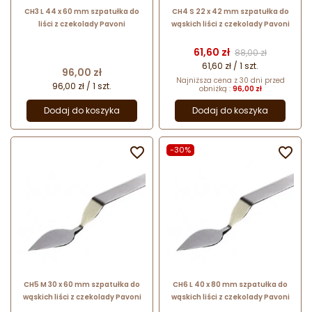
CH3 L 44 x 60 mm szpatułka do
CH4 S 22 x 42 mm szpatułka do
liści z czekolady Pavoni
wąskich liści z czekolady Pavoni
Cena
Cena podstawow
61,60 zł
88,00 zł
61,60 zł / 1 szt.
Cena
96,00 zł
Najniższa cena z 30 dni przed
96,00 zł / 1 szt.
obniżką :
96,00 zł
Dodaj do koszyka
Dodaj do koszyka

-30%

CH5 M 30 x 60 mm szpatułka do
CH6 L 40 x 80 mm szpatułka do
wąskich liści z czekolady Pavoni
wąskich liści z czekolady Pavoni