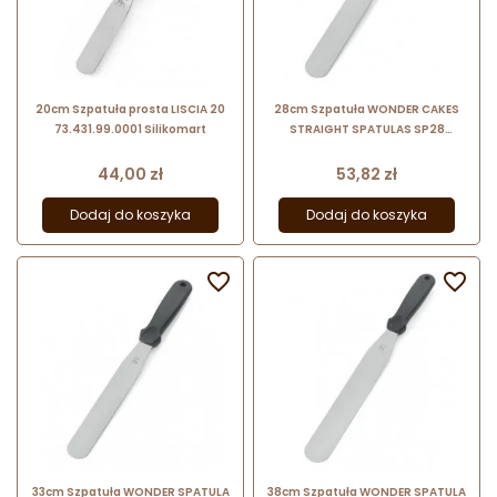
20cm Szpatuła prosta LISCIA 20
28cm Szpatuła WONDER CAKES
73.431.99.0001 Silikomart
STRAIGHT SPATULAS SP28
73.432.99.0001 Silikomart
Cena
Cena
44,00 zł
53,82 zł
Dodaj do koszyka
Dodaj do koszyka


33cm Szpatuła WONDER SPATULA
38cm Szpatuła WONDER SPATULA