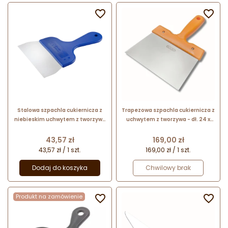


Stalowa szpachla cukiernicza z
Trapezowa szpachla cukiernicza z
niebieskim uchwytem z tworzywa
uchwytem z tworzywa - dł. 24 x
- dł. 24.5 x szer. 15 cm - nr. kat.
szer. 18 cm - nr. kat. M1185
68705 Thermohauser
Chocolate World
Cena
Cena
43,57 zł
169,00 zł
43,57 zł / 1 szt.
169,00 zł / 1 szt.
Dodaj do koszyka
Chwilowy brak
Produkt na zamówienie

