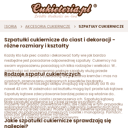
AKCESORIA
AKCESORIA CUKIERNICZE
SZPATUŁY CUKIERNICZE
Szpatułki cukiernicze do ciast i dekoracji -
różne rozmiary i kształty
Każdy kto lubi piec ciasta i dekorować torty wie jak bardzo
niezbędne jest posiadanie odpowiedniej szpatuły. Cukiernicy na
swoim wyposażeniu posiadają ich kilka rodzajów i wielkości. W
zależności od zastosowania większe szpatuły służą przede
Rodzaje szpatuł cukierniczych
wszystkim do pracy z czekoladą, wygładzania kremów i mas na
ciastach, przenoszeniu pokrojonych kawałków biszkoptu.
W asortymencie naszego sklepu znajdują się szpatuły od 15 do
nawet 43 cm. W zależności od kształtu mogą być proste lub kątowe.
Szpatuły kątowe zdecydowanie bardziej poleca się właśnie do
podnoszenia porcji ciasta i przenoszenia ich. Szpatułą kątową
Małe szpatułki wybierane są z kolei przede wszystkim do
możemy też gładzić powierzanie tortu, ale częściej w tym przypadku
wykonywania drobnych wykończeń i dekoracji cukierniczych oraz
wybierane są te bez uskoku. Proste szpatuły świetnie sprawdzają się
również do podnoszenia mniejszych ciastek i monoporcji. Pomocne
podczas gładzenia tynków na torcie.
są w pracy z dekoracjami czekoladowymi
Jakie szpatułki cukiernicze sprawdzają się
najlepiej?