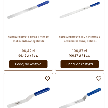
Szpatuła prosta 310 x 34 mm ze
Szpatuła prosta 360 x 34 mm ze
stali nierdzewnej 66656
stali nierdzewnej 66666
Thermohauser
Thermohauser
Cena
Cena
96,42 zł
106,87 zł
96,42 zł / 1 szt.
106,87 zł / 1 szt.
Dodaj do koszyka
Dodaj do koszyka

