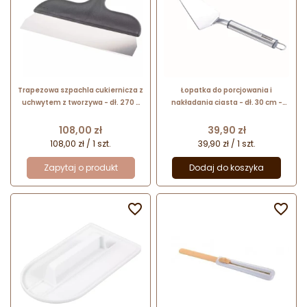
Trapezowa szpachla cukiernicza z
Łopatka do porcjowania i
uchwytem z tworzywa - dł. 270 x
nakładania ciasta - dł. 30 cm -
szer. 55 mm - Silikomart
Grand Chef Tescoma - nr. kat.
428292
Cena
Cena
108,00 zł
39,90 zł
108,00 zł / 1 szt.
39,90 zł / 1 szt.
Zapytaj o produkt
Dodaj do koszyka

