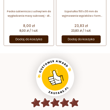
Packa cukiernicza z uchwytem do
Szpatułka 150 x 30 mm do
wygładzania masy cukrowej - dł.
wyjmowania wypieków z form
145 x szer. 80 mm
DELICIA 630065 Tescoma
Cena
Cena
8,00 zł
23,83 zł
8,00 zł / 1 szt.
23,83 zł / 1 szt.
Dodaj do koszyka
Dodaj do koszyka