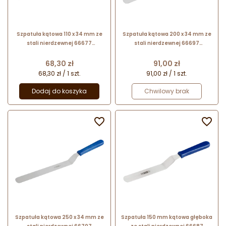
Szpatuła kątowa 110 x 34 mm ze
Szpatuła kątowa 200 x 34 mm ze
stali nierdzewnej 66677
stali nierdzewnej 66697
Thermohauser
Thermohauser
Cena
Cena
68,30 zł
91,00 zł
68,30 zł / 1 szt.
91,00 zł / 1 szt.
Dodaj do koszyka
Chwilowy brak


Szpatuła kątowa 250 x 34 mm ze
Szpatuła 150 mm kątowa głęboka