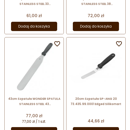
STAINLESS STEEL 33
STAINLESS STEEL 38
73.433.99.0001 Silikomart
73.434.99.0001 Silikomart
Cena
Cena
61,00 zł
72,00 zł
Dodaj do koszyka
Dodaj do koszyka


43cm Szpatuła WONDER SPATULA
20cm Szpatuła SP-ANG 20
STAINLESS STEEL 43
73.435.99.0001 Edged Silikomart
73.437.99.0001 Silikomart
Cena
77,00 zł
Cena
44,66 zł
77,00 zł / 1 szt.