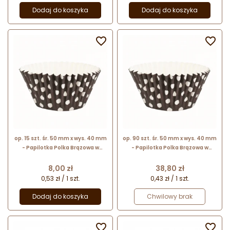
Dodaj do koszyka
Dodaj do koszyka


op. 15 szt. śr. 50 mm x wys. 40 mm
op. 90 szt. śr. 50 mm x wys. 40 mm
- Papilotka Polka Brązowa w
- Papilotka Polka Brązowa w
kropki - sztywne silikonowane
kropki - sztywne silikonowane
foremki do babeczek
foremki do babeczek
Cena
Cena
8,00 zł
38,80 zł
0,53 zł / 1 szt.
0,43 zł / 1 szt.
Dodaj do koszyka
Chwilowy brak

