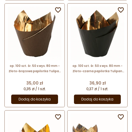


op. 100 szt. śr. 50 x wys. 80 mm -
op. 100 szt. śr. 50 x wys. 80 mm -
Złoto-brązowa papilotka Tulipan
Złoto-czarna papilotka Tulipan
ROYAL - papierowe foremki do
ROYAL - papierowe foremki do
wypieku muffinek
wypieku muffinek
Cena
Cena
35,00 zł
36,90 zł
0,35 zł / 1 szt.
0,37 zł / 1 szt.
Dodaj do koszyka
Dodaj do koszyka

