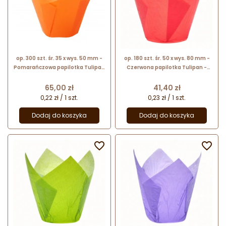
op. 300 szt. śr. 35 x wys. 50 mm -
op. 180 szt. śr. 50 x wys. 80 mm -
Pomarańczowa papilotka Tulipan
Czerwona papilotka Tulipan -
- małe papierowe foremki do
papierowe foremki do wypieku
wypieku muffinek
muffinek
Cena
Cena
65,00 zł
41,40 zł
0,22 zł / 1 szt.
0,23 zł / 1 szt.
Dodaj do koszyka
Dodaj do koszyka

