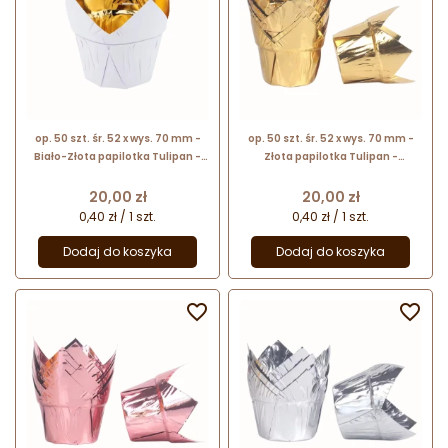
op. 50 szt. śr. 52 x wys. 70 mm -
op. 50 szt. śr. 52 x wys. 70 mm -
Biało-Złota papilotka Tulipan -
Złota papilotka Tulipan -
papierowe foremki z powłoką
papierowe foremki z powłoką
aluminiową do wypieku muffinek
aluminiową do wypieku muffinek
Cena
Cena
20,00 zł
20,00 zł
0,40 zł / 1 szt.
0,40 zł / 1 szt.
Dodaj do koszyka
Dodaj do koszyka

