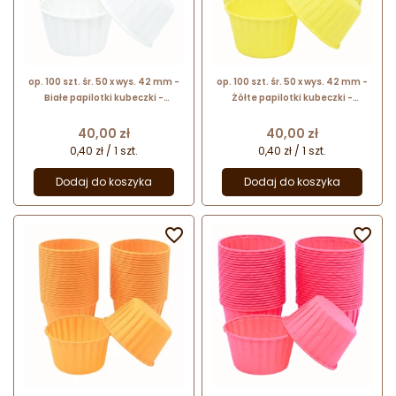
op. 100 szt. śr. 50 x wys. 42 mm -
op. 100 szt. śr. 50 x wys. 42 mm -
Białe papilotki kubeczki -
Żółte papilotki kubeczki -
papierowe foremki do pieczenia
papierowe foremki do pieczenia
babeczek
babeczek
Cena
Cena
40,00 zł
40,00 zł
0,40 zł / 1 szt.
0,40 zł / 1 szt.
Dodaj do koszyka
Dodaj do koszyka

