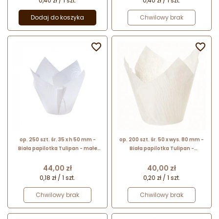
0,40 zł / 1 szt.
0,40 zł / 1 szt.
Dodaj do koszyka
Chwilowy brak


op. 250 szt. śr. 35 x h 50 mm -
op. 200 szt. śr. 50 x wys. 80 mm -
Biała papilotka Tulipan - małe
Biała papilotka Tulipan -
papierowe foremki do wypieku
papierowe foremki do wypieku
muffinek
muffinek
Cena
Cena
44,00 zł
40,00 zł
0,18 zł / 1 szt.
0,20 zł / 1 szt.
Chwilowy brak
Chwilowy brak