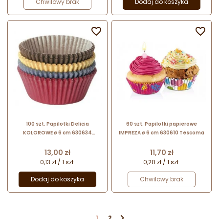
Chwilowy brak
Dodaj do koszyka


100 szt. Papilotki Delicia
60 szt. Papilotki papierowe
KOLOROWE ø 6 cm 630634
IMPREZA ø 6 cm 630610 Tescoma
Tescoma
Cena
Cena
13,00 zł
11,70 zł
0,13 zł / 1 szt.
0,20 zł / 1 szt.
Dodaj do koszyka
Chwilowy brak

1
2