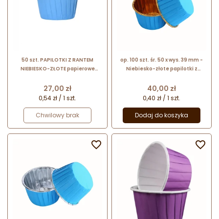
50 szt. PAPILOTKI Z RANTEM
op. 100 szt. śr. 50 x wys. 39 mm -
NIEBIESKO-ZŁOTE papierowe
Niebiesko-złote papilotki z
papilotki do pieczenia z
rantem - foremki z powłoką
aluminiową powłoką w kolorze
aluminiową do pieczenia
Cena
Cena
27,00 zł
40,00 zł
złotym
babeczek
0,54 zł / 1 szt.
0,40 zł / 1 szt.
Chwilowy brak
Dodaj do koszyka

