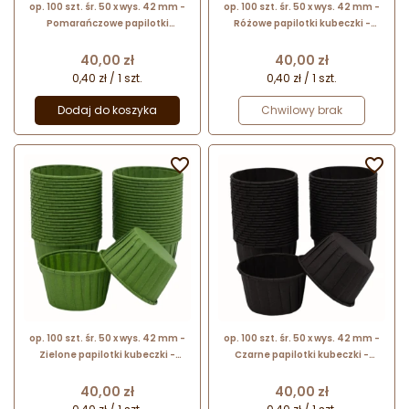
op. 100 szt. śr. 50 x wys. 42 mm -
op. 100 szt. śr. 50 x wys. 42 mm -
Pomarańczowe papilotki
Różowe papilotki kubeczki -
kubeczki - papierowe foremki do
papierowe foremki do pieczenia
pieczenia babeczek
babeczek
Cena
Cena
40,00 zł
40,00 zł
0,40 zł / 1 szt.
0,40 zł / 1 szt.
Dodaj do koszyka
Chwilowy brak


op. 100 szt. śr. 50 x wys. 42 mm -
op. 100 szt. śr. 50 x wys. 42 mm -
Zielone papilotki kubeczki -
Czarne papilotki kubeczki -
papierowe foremki do pieczenia
papierowe foremki do pieczenia
babeczek
babeczek
Cena
Cena
40,00 zł
40,00 zł