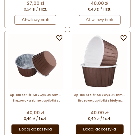
aluminiową powłoką w kolorze
do pieczenia babeczek
Cena
Cena
27,00 zł
40,00 zł
złotym
0,54 zł / 1 szt.
0,40 zł / 1 szt.
Chwilowy brak
Chwilowy brak


op. 100 szt. śr. 50 x wys. 39 mm -
op. 100 szt. śr. 50 x wys. 39 mm -
Brązowo-srebrne papilotki z
Brązowe papilotki z białym
rantem - foremki z powłoką
rantem - papierowe foremki do
aluminiową do pieczenia
pieczenia babeczek
Cena
Cena
40,00 zł
40,00 zł
babeczek
0,40 zł / 1 szt.
0,40 zł / 1 szt.
Dodaj do koszyka
Dodaj do koszyka