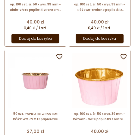
op. 100 szt. śr. 50 x wys. 39 mm -
op. 100 szt. śr. 50 x wys. 39 mm -
Biało-złote papilotki z rantem -
Różowo-srebrne papilotki z
foremki z powłoką aluminiową do
rantem - foremki z powłoką
pieczenia babeczek
aluminiową do pieczenia
Cena
Cena
40,00 zł
40,00 zł
babeczek
0,40 zł / 1 szt.
0,40 zł / 1 szt.
Dodaj do koszyka
Dodaj do koszyka


50 szt. PAPILOTKI Z RANTEM
op. 100 szt. śr. 50 x wys. 39 mm -
RÓŻOWO-ZŁOTE papierowe
Różowo-złote papilotki z rantem
papilotki do pieczenia z
- foremki z powłoką aluminiową
aluminiową powłoką w kolorze
do pieczenia babeczek
Cena
Cena
27,00 zł
40,00 zł