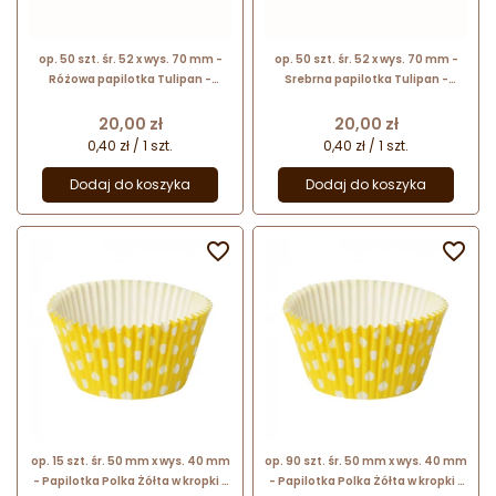
op. 50 szt. śr. 52 x wys. 70 mm -
op. 50 szt. śr. 52 x wys. 70 mm -
Różowa papilotka Tulipan -
Srebrna papilotka Tulipan -
papierowe foremki z powłoką
papierowe foremki z powłoką
aluminiową do wypieku muffinek
aluminiową do wypieku muffinek
Cena
Cena
20,00 zł
20,00 zł
0,40 zł / 1 szt.
0,40 zł / 1 szt.
Dodaj do koszyka
Dodaj do koszyka


op. 15 szt. śr. 50 mm x wys. 40 mm
op. 90 szt. śr. 50 mm x wys. 40 mm
- Papilotka Polka Żółta w kropki -
- Papilotka Polka Żółta w kropki -