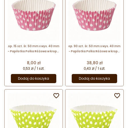
op. 15 szt. śr. 50 mm x wys. 40 mm
op. 90 szt. śr. 50 mm x wys. 40 mm
- Papilotka Polka Różowa w kropki
- Papilotka Polka Różowa w kropki
- sztywne silikonowane foremki
- sztywne silikonowane foremki
do babeczek
do babeczek
Cena
Cena
8,00 zł
38,80 zł
0,53 zł / 1 szt.
0,43 zł / 1 szt.
Dodaj do koszyka
Dodaj do koszyka

