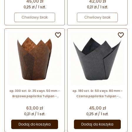
Cena
Cena
45,00 zł
42,00 zł
0,25 zł / 1 szt.
0,21 zł / 1 szt.
Chwilowy brak
Chwilowy brak


op. 300 szt. śr. 35 x wys. 50 mm -
op. 180 szt. śr. 50 x wys. 80 mm -
Brązowa papilotka Tulipan -
Czarna papilotka Tulipan -
papierowe foremki do wypieku
papierowe foremki do wypieku
mini muffinek
muffinek
Cena
Cena
63,00 zł
45,00 zł
0,21 zł / 1 szt.
0,25 zł / 1 szt.
Dodaj do koszyka
Dodaj do koszyka