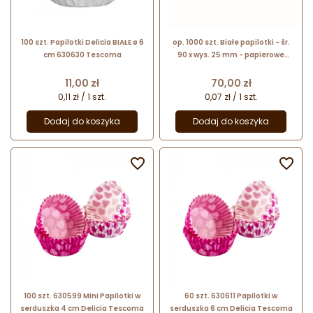
100 szt. Papilotki Delicia BIAŁE ø 6
op. 1000 szt. Białe papilotki - śr.
cm 630630 Tescoma
90 x wys. 25 mm - papierowe
foremki do prezentacji i
serwowania babeczek - okrągłe
Cena
Cena
11,00 zł
70,00 zł
0,11 zł / 1 szt.
0,07 zł / 1 szt.
Dodaj do koszyka
Dodaj do koszyka


100 szt. 630599 Mini Papilotki w
60 szt. 630611 Papilotki w
serduszka 4 cm Delicia Tescoma
serduszka 6 cm Delicia Tescoma