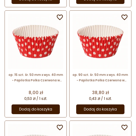


op. 15 szt. śr. 50 mm x wys. 40 mm
op. 90 szt. śr. 50 mm x wys. 40 mm
- Papilotka Polka Czerwona w
- Papilotka Polka Czerwona w
kropki - sztywne silikonowane
kropki - sztywne silikonowane
foremki do babeczek
foremki do babeczek
Cena
Cena
8,00 zł
38,80 zł
0,53 zł / 1 szt.
0,43 zł / 1 szt.
Dodaj do koszyka
Dodaj do koszyka

