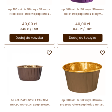
op. 100 szt. śr. 50 x wys. 39 mm -
op. 100 szt. śr. 50 x wys. 39 mm -
Niebiesko-srebrne papilotki z
Fioletowe papilotki z białym
rantem - foremki z powłoką
rantem - papierowe foremki do
aluminiową do pieczenia
pieczenia babeczek
Cena
Cena
40,00 zł
40,00 zł
babeczek
0,40 zł / 1 szt.
0,40 zł / 1 szt.
Dodaj do koszyka
Dodaj do koszyka


50 szt. PAPILOTKI Z RANTEM
op. 100 szt. śr. 50 x wys. 39 mm -
BRĄZOWO-ZŁOTE papierowe
Brązowo-złote papilotki z rantem
papilotki do pieczenia z
- foremki z powłoką aluminiową