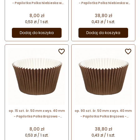
- Papilotka Polka Niebieska w
- Papilotka Polka Niebieska w
kropki - sztywne silikonowane
kropki - sztywne silikonowane
foremki do babeczek
foremki do babeczek
Cena
Cena
8,00 zł
38,80 zł
0,53 zł / 1 szt.
0,43 zł / 1 szt.
Dodaj do koszyka
Dodaj do koszyka


op. 15 szt. śr. 50 mm x wys. 40 mm
op. 90 szt. śr. 50 mm x wys. 40 mm
- Papilotka Polka Brązowa -
- Papilotka Polka Brązowa -
sztywne silikonowane foremki do
sztywne silikonowane foremki do
babeczek
babeczek
Cena
Cena
8,00 zł
38,80 zł
0,53 zł / 1 szt.
0,43 zł / 1 szt.