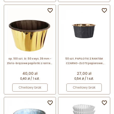


op. 100 szt. śr. 50 x wys. 39 mm -
50 szt. PAPILOTKI Z RANTEM
Złoto-brązowe papilotki z rantem
CZARNO-ZŁOTE papierowe
- foremki z powłoką aluminiową
papilotki do pieczenia z
do pieczenia babeczek
aluminiową powłoką w kolorze
Cena
Cena
40,00 zł
27,00 zł
złotym
0,40 zł / 1 szt.
0,54 zł / 1 szt.
Chwilowy brak
Chwilowy brak

