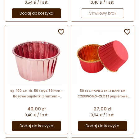
złotym
0,54 zł / 1 szt.
0,40 zł / 1 szt.
Dodaj do koszyka
Chwilowy brak


op. 100 szt. śr. 50 x wys. 39 mm -
50 szt. PAPILOTKI Z RANTEM
Różowe papilotki z rantem -
CZERWONO-ZŁOTE papierowe
foremki z powłoką aluminiową do
papilotki do pieczenia z
pieczenia babeczek
aluminiową powłoką w kolorze
Cena
Cena
40,00 zł
27,00 zł
złotym
0,40 zł / 1 szt.
0,54 zł / 1 szt.
Dodaj do koszyka
Dodaj do koszyka