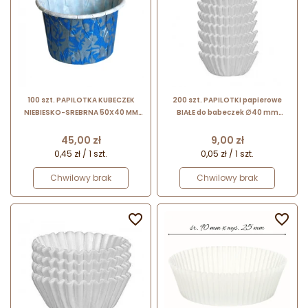
100 szt. PAPILOTKA KUBECZEK
200 szt. PAPILOTKI papierowe
NIEBIESKO-SREBRNA 50X40 MM
BIAŁE do babeczek ∅40 mm
PAPILART papierowe foremki z
630620 Delicia Tescoma
rantem do wypieku babeczek
Cena
Cena
45,00 zł
9,00 zł
0,45 zł / 1 szt.
0,05 zł / 1 szt.
Chwilowy brak
Chwilowy brak

