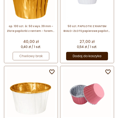
op. 100 szt. śr. 50 x wys. 39 mm -
50 szt. PAPILOTKI Z RANTEM
Złote papilotki z rantem - foremki
BIAŁO-ZŁOTE papierowe papilotki
z powłoką aluminiową do
do pieczenia z aluminiową
pieczenia babeczek
powłoką w kolorze złotym
Cena
Cena
40,00 zł
27,00 zł
0,40 zł / 1 szt.
0,54 zł / 1 szt.
Chwilowy brak
Dodaj do koszyka

