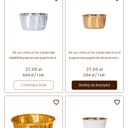
50 szt. PAPILOTKI Z RANTEM
50 szt. PAPILOTKI Z RANTEM ZŁOTE
SREBRNE papierowe papilotki do
papierowe papilotki do pieczenia
pieczenia z aluminiową powłoką w
z aluminiową powłoką w kolorze
kolorze złotym
złotym
Cena
Cena
27,00 zł
27,00 zł
0,54 zł / 1 szt.
0,54 zł / 1 szt.
Chwilowy brak
Dodaj do koszyka

