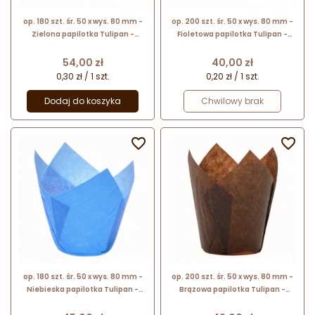
op. 180 szt. śr. 50 x wys. 80 mm -
op. 200 szt. śr. 50 x wys. 80 mm -
Zielona papilotka Tulipan -
Fioletowa papilotka Tulipan -
papierowe foremki do wypieku
papierowe foremki do wypieku
muffinek
muffinek
Cena
Cena
54,00 zł
40,00 zł
0,30 zł / 1 szt.
0,20 zł / 1 szt.
Dodaj do koszyka
Chwilowy brak


op. 180 szt. śr. 50 x wys. 80 mm -
op. 200 szt. śr. 50 x wys. 80 mm -
Niebieska papilotka Tulipan -
Brązowa papilotka Tulipan -
papierowe foremki do wypieku
papierowe foremki do wypieku
muffinek
muffinek