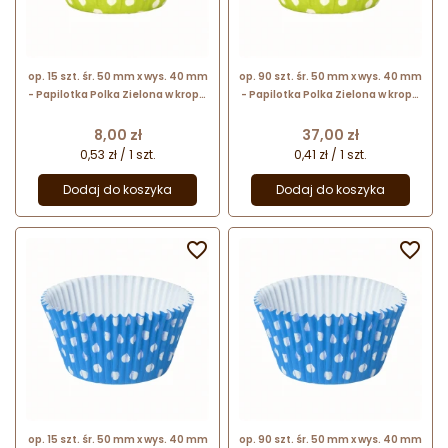
op. 15 szt. śr. 50 mm x wys. 40 mm
op. 90 szt. śr. 50 mm x wys. 40 mm
- Papilotka Polka Zielona w kropki
- Papilotka Polka Zielona w kropki
- sztywne silikonowane foremki
- sztywne silikonowane foremki
do babeczek
do babeczek
Cena
Cena
8,00 zł
37,00 zł
0,53 zł / 1 szt.
0,41 zł / 1 szt.
Dodaj do koszyka
Dodaj do koszyka


op. 15 szt. śr. 50 mm x wys. 40 mm
op. 90 szt. śr. 50 mm x wys. 40 mm