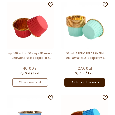


op. 100 szt. śr. 50 x wys. 39 mm -
50 szt. PAPILOTKI Z RANTEM
Czerwono-złote papilotki z
MIĘTOWO-ZŁOTE papierowe
rantem - foremki z powłoką
papilotki do pieczenia z
aluminiową do pieczenia
aluminiową powłoką w kolorze
Cena
Cena
40,00 zł
27,00 zł
babeczek
złotym
0,40 zł / 1 szt.
0,54 zł / 1 szt.
Chwilowy brak
Dodaj do koszyka

