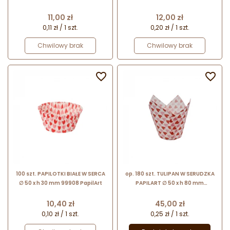
Cena
Cena
11,00 zł
12,00 zł
0,11 zł / 1 szt.
0,20 zł / 1 szt.
Chwilowy brak
Chwilowy brak


100 szt. PAPILOTKI BIAŁE W SERCA
op. 180 szt. TULIPAN W SERUDZKA
∅ 50 x h 30 mm 99908 PapilArt
PAPILART ∅ 50 x h 80 mm
papierowe papilotki do muffinów
w serduszka
Cena
Cena
10,40 zł
45,00 zł
0,10 zł / 1 szt.
0,25 zł / 1 szt.