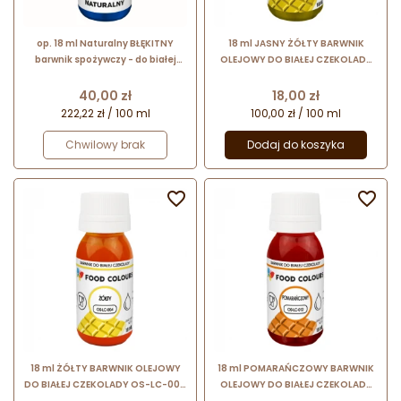
op. 18 ml Naturalny BŁĘKITNY
18 ml JASNY ŻÓŁTY BARWNIK
barwnik spożywczy - do białej
OLEJOWY DO BIAŁEJ CZEKOLADY
czekolady i kremów cukierniczych
OS-LC-001 FOOD COLOURS
- OS-LC-NAT-25 Food Colours
barwnik spożywczy w formie
Cena
Cena
40,00 zł
18,00 zł
emulsji
222,22 zł / 100 ml
100,00 zł / 100 ml
Chwilowy brak
Dodaj do koszyka


18 ml ŻÓŁTY BARWNIK OLEJOWY
18 ml POMARAŃCZOWY BARWNIK
DO BIAŁEJ CZEKOLADY OS-LC-004
OLEJOWY DO BIAŁEJ CZEKOLADY
FOOD COLOURS barwnik
OS-LC-012 FOOD COLOURS