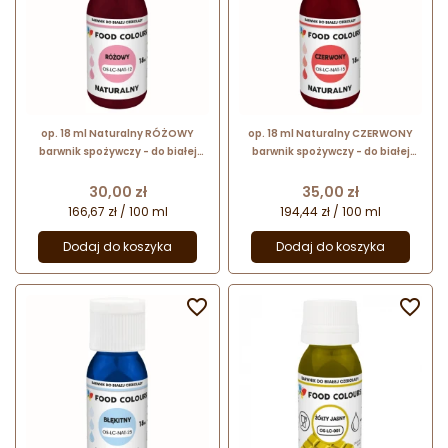
op. 18 ml Naturalny RÓŻOWY
op. 18 ml Naturalny CZERWONY
barwnik spożywczy - do białej
barwnik spożywczy - do białej
czekolady i kremów cukierniczych
czekolady i kremów cukierniczych
- OS-LC-NAT-12 Food Colours
- OS-LC-NAT-15 Food Colours
Cena
Cena
30,00 zł
35,00 zł
166,67 zł / 100 ml
194,44 zł / 100 ml
Dodaj do koszyka
Dodaj do koszyka

