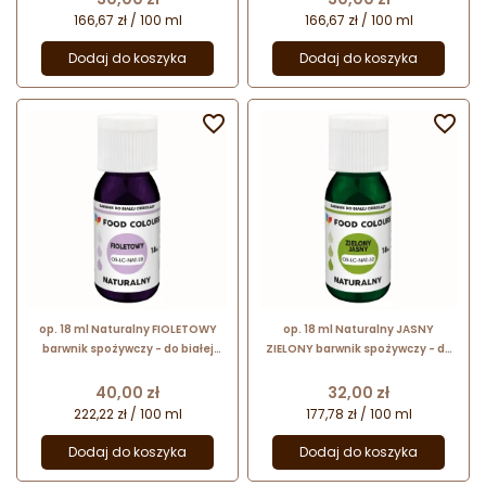
NAT-05 Food Colours
166,67 zł / 100 ml
166,67 zł / 100 ml
Dodaj do koszyka
Dodaj do koszyka


op. 18 ml Naturalny FIOLETOWY
op. 18 ml Naturalny JASNY
barwnik spożywczy - do białej
ZIELONY barwnik spożywczy - do
czekolady i kremów cukierniczych
białej czekolady i kremów
- OS-LC-NAT-20 Food Colours
cukierniczych - OS-LC-NAT-32
Cena
Cena
40,00 zł
32,00 zł
Food Colours
222,22 zł / 100 ml
177,78 zł / 100 ml
Dodaj do koszyka
Dodaj do koszyka