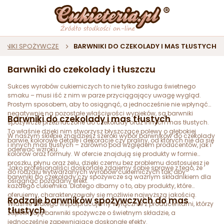
WNIKI SPOŻYWCZE
BARWNIKI DO CZEKOLADY I MAS TŁUSTYCH
Barwniki do czekolady i tłuszczu
Sukces wyrobów cukierniczych to nie tylko zasługa świetnego
smaku – musi iść z nim w parze przyciągający uwagę wygląd.
Prostym sposobem, aby to osiągnąć, a jednocześnie nie wpłynąć
negatywnie na pozostałe właściwości wypieków, są barwniki
Barwniki do czekolady i mas tłustych
spożywcze przeznaczone do czekolady oraz innych mas tłustych.
To właśnie dzięki nim stworzysz błyszczące polewy o głębokiej
W naszym sklepie znajdziesz szeroki wybór barwników do czekolady
barwie, kolorowe detale i dekoracje czy praliny, od których nie da się
i innych mas tłustych – zarówno pod względem producentów, jak i
oderwać wzroku.
kolorów oraz formuły. W ofercie znajdują się produkty w formie
proszku, płynu oraz żelu, dzięki czemu bez problemu dostosujesz je
Jako profesjonaliści doskonale zdajemy sobie sprawę z tego, że
do rodzaju wytwarzanych wyrobów cukierniczych tak, aby
barwniki do czekolady czy spożywcze są ważnym składnikiem dla
osiągnąć pożądany efekt.
każdego cukiernika. Dlatego dbamy o to, aby produkty, które
oferujemy, charakteryzowały się możliwie najwyższą jakością.
Rodzaje barwników spożywczych do mas
Właśnie dlatego współpracujemy wyłącznie z producentami, którzy
tłustych
zapewniają barwniki spożywcze o świetnym składzie, a
jednocześnie zapewniające doskonałe efekty.