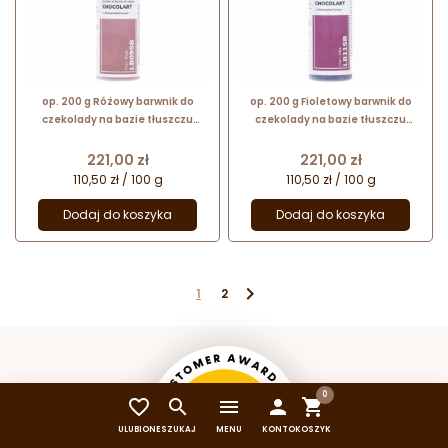
op. 200 g Różowy barwnik do
op. 200 g Fioletowy barwnik do
czekolady na bazie tłuszczu
czekolady na bazie tłuszczu
kakaowego - LB09SB Pink Pavoni
kakaowego - LB11SB Lilac Pavoni
Italia
Italia
Cena
Cena
221,00 zł
221,00 zł
110,50 zł / 100 g
110,50 zł / 100 g
Dodaj do koszyka
Dodaj do koszyka

1
2
0


menu


ULUBIONE
SZUKAJ
MENU
KONTO
KOSZYK