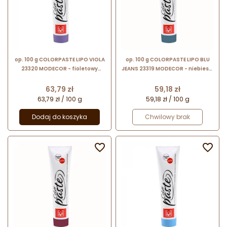
op. 100 g COLORPASTE LIPO VIOLA
op. 100 g COLORPASTE LIPO BLU
23320 MODECOR - fioletowy
JEANS 23319 MODECOR - niebieski
barwnik na bazie tłuszczu
barwnik na bazie tłuszczu
roślinnego - do barwienia
roślinnego - do barwienia
Cena
Cena
63,79 zł
59,18 zł
czekolady
czekolady
63,79 zł / 100 g
59,18 zł / 100 g
Dodaj do koszyka
Chwilowy brak

