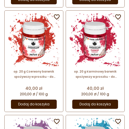


op. 20 g Czerwony barwnik
op. 20 g Karminowy barwnik
spożywczy w proszku - do
spożywczy w proszku - do
czekolady - rozpuszczalny w
czekolady - rozpuszczalny w
tłuszczu - WS-P-215 Food Colours
tłuszczu - WS-P-218 Food Colours
Cena
Cena
40,00 zł
40,00 zł
200,00 zł / 100 g
200,00 zł / 100 g
Dodaj do koszyka
Dodaj do koszyka

