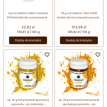
3 g COLORDUST NERO LAVAGNA
25 g COLORDUST ORO 23615
23143 MODECOR czarny barwnik w
MODECOR złoty barwnik w proszku
proszku rozpuszczalny w tłuszczu
rozpuszczalny w tłuszczu
Cena
Cena
22,82 zł
103,98 zł
760,67 zł / 100 g
415,92 zł / 100 g
Dodaj do koszyka
Dodaj do koszyka


op. 20 g Żółty barwnik spożywczy
op. 20 g Pomarańczowy barwnik
w proszku - do czekolady -
spożywczy w proszku - do