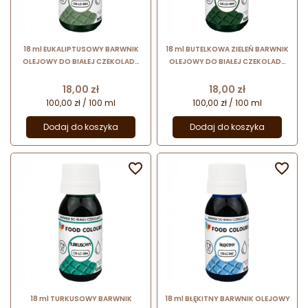
18 ml EUKALIPTUSOWY BARWNIK
18 ml BUTELKOWA ZIELEŃ BARWNIK
OLEJOWY DO BIAŁEJ CZEKOLADY
OLEJOWY DO BIAŁEJ CZEKOLADY
OS-LC-063 FOOD COLOURS
OS-LC-059 FOOD COLOURS
barwnik spożywczy w formie
barwnik spożywczy w formie
Cena
Cena
18,00 zł
18,00 zł
emulsji
emulsji
100,00 zł / 100 ml
100,00 zł / 100 ml
Dodaj do koszyka
Dodaj do koszyka


18 ml TURKUSOWY BARWNIK
18 ml BŁĘKITNY BARWNIK OLEJOWY