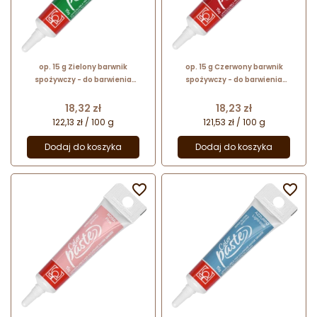
op. 15 g Zielony barwnik
op. 15 g Czerwony barwnik
spożywczy - do barwienia
spożywczy - do barwienia
czekolady i tłustych mas
czekolady i tłustych mas
cukierniczych - ColorPaste
cukierniczych - ColorPaste
Cena
Cena
18,32 zł
18,23 zł
Modecor - nr. kat. 23339
Modecor - nr. kat. 23335
122,13 zł / 100 g
121,53 zł / 100 g
Dodaj do koszyka
Dodaj do koszyka

