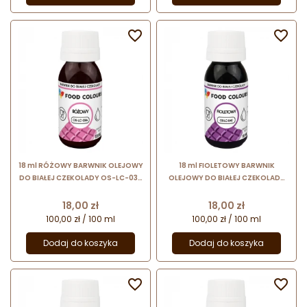


18 ml RÓŻOWY BARWNIK OLEJOWY
18 ml FIOLETOWY BARWNIK
DO BIAŁEJ CZEKOLADY OS-LC-036
OLEJOWY DO BIAŁEJ CZEKOLADY
FOOD COLOURS barwnik
OS-LC-040 FOOD COLOURS
spożywczy w formie emulsji
barwnik spożywczy w formie
Cena
Cena
18,00 zł
18,00 zł
emulsji
100,00 zł / 100 ml
100,00 zł / 100 ml
Dodaj do koszyka
Dodaj do koszyka

