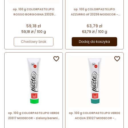
op. 100 g COLORPASTE LIPO
op. 100 g COLORPASTE LIPO
ROSSO BORGOGNA 23329
AZZURRO AF 23236 MODECOR -
MODECOR - bordowy barwnik na
niebieski barwnik na bazie
bazie tłuszczu roślinnego - do
tłuszczu roślinnego - do
Cena
Cena
59,18 zł
63,79 zł
barwienia czekolady
barwienia czekolady
59,18 zł / 100 g
63,79 zł / 100 g
Chwilowy brak
Dodaj do koszyka


op. 100 g COLORPASTE LIPO VERDE
op. 100 g COLORPASTE LIPO VERDE
23317 MODECOR - zielony barwnik
ACQUA 23327 MODECOR -
na bazie tłuszczu roślinnego - do
turkusowy barwnik na bazie