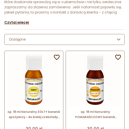
które doskonale sprawdzą się w cukiernictwie i nie tylko, serdecznie
zapraszamy do złożenia zamówienia. Jeśli natomiast pojawiły się
jakieś pytania, to prosimy o kontakt z doradcą klienta - z chęcią
udzieli on na nie wyczerpujących odpowiedzi.
Czytaj więcej
Dostępne


op. 18 ml Naturalny ŻÓŁTY barwnik
op. 18 ml Naturalny
spożywczy - do białej czekolady i
POMARAŃCZOWY barwnik
kremów cukierniczych - OS-LC-
spożywczy - do białej czekolady i
NAT-01 Food Colours
kremów cukierniczych - OS-LC-
Cena
Cena
30,00 zł
30,00 zł