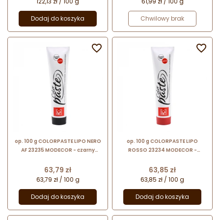
122,13 zł / 100 g
61,99 zł / 100 g
Dodaj do koszyka
Chwilowy brak


op. 100 g COLORPASTE LIPO NERO
op. 100 g COLORPASTE LIPO
AF 23235 MODECOR - czarny
ROSSO 23234 MODECOR -
barwnik na bazie tłuszczu
czerwony barwnik na bazie
roślinnego - do barwienia
tłuszczu roślinnego - do
Cena
Cena
63,79 zł
63,85 zł
czekolady
barwienia czekolady
63,79 zł / 100 g
63,85 zł / 100 g
Dodaj do koszyka
Dodaj do koszyka