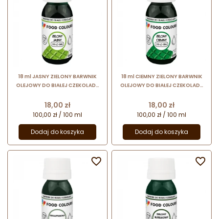
18 ml JASNY ZIELONY BARWNIK
18 ml CIEMNY ZIELONY BARWNIK
OLEJOWY DO BIAŁEJ CZEKOLADY
OLEJOWY DO BIAŁEJ CZEKOLADY
OS-LC-048 FOOD COLOURS
OS-LC-056 FOOD COLOURS
barwnik spożywczy w formie
barwnik spożywczy w formie
Cena
Cena
18,00 zł
18,00 zł
emulsji
emulsji
100,00 zł / 100 ml
100,00 zł / 100 ml
Dodaj do koszyka
Dodaj do koszyka

