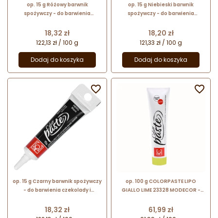
op. 15 g Różowy barwnik
op. 15 g Niebieski barwnik
spożywczy - do barwienia
spożywczy - do barwienia
czekolady i tłustych mas
czekolady i tłustych mas
cukierniczych - ColorPaste
cukierniczych - ColorPaste
Cena
Cena
18,32 zł
18,20 zł
Modecor - nr. kat. 23340
Modecor - nr. kat. 23337
122,13 zł / 100 g
121,33 zł / 100 g
Dodaj do koszyka
Dodaj do koszyka


op. 15 g Czarny barwnik spożywczy
op. 100 g COLORPASTE LIPO
- do barwienia czekolady i
GIALLO LIME 23328 MODECOR -
tłustych mas cukierniczych -
limonkowy barwnik na bazie
ColorPaste Modecor - nr. kat.
tłuszczu roślinnego - do
Cena
Cena
18,32 zł
61,99 zł
23338
barwienia czekolady