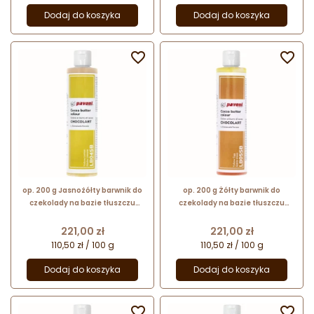
Dodaj do koszyka
Dodaj do koszyka


op. 200 g Jasnożółty barwnik do
op. 200 g Żółty barwnik do
czekolady na bazie tłuszczu
czekolady na bazie tłuszczu
kakaowego - LB04SB Yellow
kakaowego - LB05SB Yellow Egg
Lemon Pavoni Italia
Pavoni Italia
Cena
Cena
221,00 zł
221,00 zł
110,50 zł / 100 g
110,50 zł / 100 g
Dodaj do koszyka
Dodaj do koszyka

