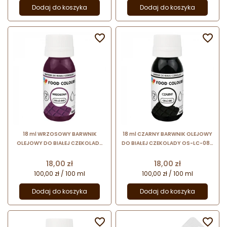
Dodaj do koszyka
Dodaj do koszyka


18 ml WRZOSOWY BARWNIK
18 ml CZARNY BARWNIK OLEJOWY
OLEJOWY DO BIAŁEJ CZEKOLADY
DO BIAŁEJ CZEKOLADY OS-LC-080
OS-LC-043 FOOD COLOURS
FOOD COLOURS barwnik
barwnik spożywczy w formie
spożywczy w formie emulsji
Cena
Cena
18,00 zł
18,00 zł
emulsji
100,00 zł / 100 ml
100,00 zł / 100 ml
Dodaj do koszyka
Dodaj do koszyka

