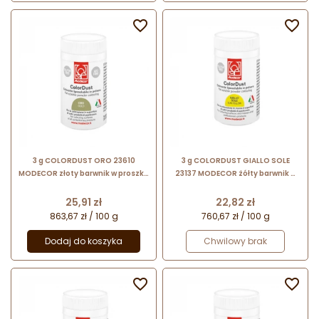


3 g COLORDUST ORO 23610
3 g COLORDUST GIALLO SOLE
MODECOR złoty barwnik w proszku
23137 MODECOR żółty barwnik w
rozpuszczalny w tłuszczu
proszku rozpuszczalny w tłuszczu
Cena
Cena
25,91 zł
22,82 zł
863,67 zł / 100 g
760,67 zł / 100 g
Dodaj do koszyka
Chwilowy brak

