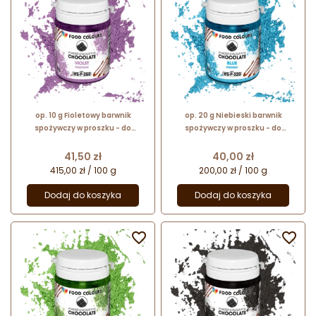
op. 10 g Fioletowy barwnik
op. 20 g Niebieski barwnik
spożywczy w proszku - do
spożywczy w proszku - do
czekolady - rozpuszczalny w
czekolady - rozpuszczalny w
tłuszczu - WS-P-250 Food
tłuszczu - WS-P-220 Food
Cena
Cena
41,50 zł
40,00 zł
Colours
Colours
415,00 zł / 100 g
200,00 zł / 100 g
Dodaj do koszyka
Dodaj do koszyka

