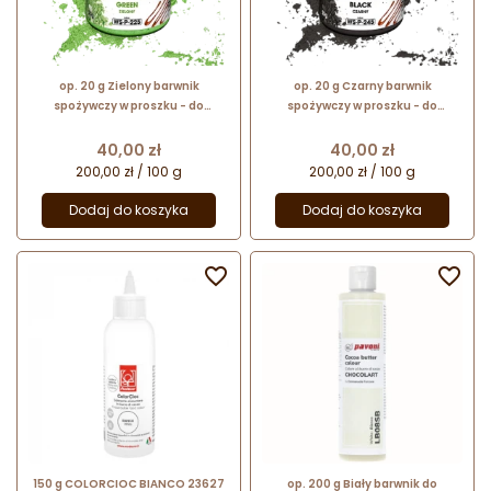
op. 20 g Zielony barwnik
op. 20 g Czarny barwnik
spożywczy w proszku - do
spożywczy w proszku - do
czekolady - rozpuszczalny w
czekolady - rozpuszczalny w
tłuszczu - WS-P-225 Food
tłuszczu - WS-P-245 Food
Cena
Cena
40,00 zł
40,00 zł
Colours
Colours
200,00 zł / 100 g
200,00 zł / 100 g
Dodaj do koszyka
Dodaj do koszyka


150 g COLORCIOC BIANCO 23627
op. 200 g Biały barwnik do