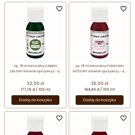


op. 18 ml Naturalny CIEMNY
op. 18 ml Naturalny PUDROWO
ZIELONY barwnik spożywczy - do
RÓŻOWY barwnik spożywczy - do
białej czekolady i kremów
białej czekolady i kremów
cukierniczych - OS-LC-NAT-30
cukierniczych - OS-LC-NAT-10
Cena
Cena
32,00 zł
35,00 zł
Food Colours
Food Colours
177,78 zł / 100 ml
194,44 zł / 100 ml
Dodaj do koszyka
Dodaj do koszyka

