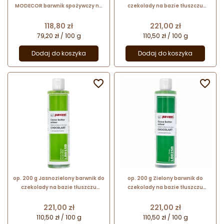
MODECOR barwnik spożywczy na
czekolady na bazie tłuszczu
bazie tłuszczu kakaowego - biały
kakaowego - LB08SB White
Pavoni Italia
Cena
Cena
118,80 zł
221,00 zł
79,20 zł / 100 g
110,50 zł / 100 g
Dodaj do koszyka
Dodaj do koszyka


op. 200 g Jasnozielony barwnik do
op. 200 g Zielony barwnik do
czekolady na bazie tłuszczu
czekolady na bazie tłuszczu
kakaowego - LB01SB Green Apple
kakaowego - LB02SB Green
Pavoni Italia
Pavoni Italia
Cena
Cena
221,00 zł
221,00 zł
110,50 zł / 100 g
110,50 zł / 100 g