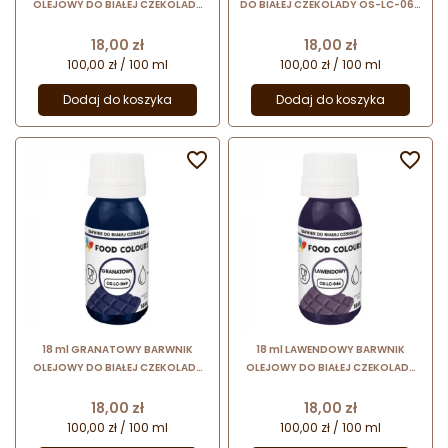
OLEJOWY DO BIAŁEJ CZEKOLADY
DO BIAŁEJ CZEKOLADY OS-LC-060
OS-LC-066 FOOD COLOURS
FOOD COLOURS barwnik
barwnik spożywczy w formie
spożywczy w formie emulsji
Cena
Cena
18,00 zł
18,00 zł
emulsji
100,00 zł / 100 ml
100,00 zł / 100 ml
Dodaj do koszyka
Dodaj do koszyka


18 ml GRANATOWY BARWNIK
18 ml LAWENDOWY BARWNIK
OLEJOWY DO BIAŁEJ CZEKOLADY
OLEJOWY DO BIAŁEJ CZEKOLADY
OS-LC-069 FOOD COLOURS
OS-LC-046 FOOD COLOURS
barwnik spożywczy w formie
barwnik spożywczy w formie
Cena
Cena
18,00 zł
18,00 zł
emulsji
emulsji
100,00 zł / 100 ml
100,00 zł / 100 ml