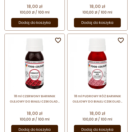
spożywczy w formie emulsji
barwnik spożywczy w formie
Cena
Cena
18,00 zł
18,00 zł
emulsji
100,00 zł / 100 ml
100,00 zł / 100 ml
Dodaj do koszyka
Dodaj do koszyka


18 ml CZERWONY BARWNIK
18 ml PUDROWY RÓŻ BARWNIK
OLEJOWY DO BIAŁEJ CZEKOLADY
OLEJOWY DO BIAŁEJ CZEKOLADY
OS-LC-024 FOOD COLOURS
OS-LC-039 FOOD COLOURS
barwnik spożywczy w formie
barwnik spożywczy w formie
Cena
Cena
18,00 zł
18,00 zł
emulsji
emulsji
100,00 zł / 100 ml
100,00 zł / 100 ml
Dodaj do koszyka
Dodaj do koszyka