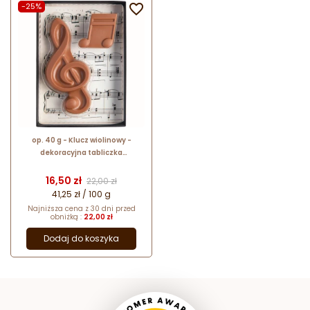
-25%

op. 40 g - Klucz wiolinowy -
dekoracyjna tabliczka
czekoladowa - pakiet prezentowy
w pudełku
Cena
Cena podstawowa
16,50 zł
22,00 zł
41,25 zł / 100 g
Najniższa cena z 30 dni przed
obniżką :
22,00 zł
Dodaj do koszyka