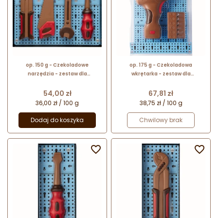
op. 150 g - Czekoladowe
op. 175 g - Czekoladowa
narzędzia - zestaw dla
wkrętarka - zestaw dla
majsterkowicza - pakiet
majsterkowicza - pakiet
prezentowy w pudełku
prezentowy w pudełku
Cena
Cena
54,00 zł
67,81 zł
36,00 zł / 100 g
38,75 zł / 100 g
Dodaj do koszyka
Chwilowy brak

