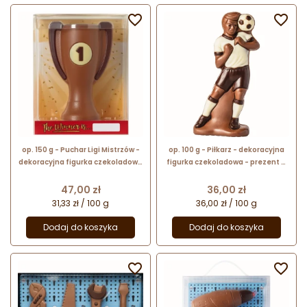


op. 150 g - Puchar Ligi Mistrzów -
op. 100 g - Piłkarz - dekoracyjna
dekoracyjna figurka czekoladowa
figurka czekoladowa - prezent w
- pakiet prezentowy w pudełku
folii celofanowej
Cena
Cena
47,00 zł
36,00 zł
31,33 zł / 100 g
36,00 zł / 100 g
Dodaj do koszyka
Dodaj do koszyka

