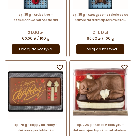
op. 35 g - Śrubokręt -
op. 35 g - Szczypce - czekoladowe
czekoladowe narzędzia dla
narzędzia dla majsterkowicza -
majsterkowicza - pakiet
pakiet prezentowy w pudełku
prezentowy w pudełku
Cena
Cena
21,00 zł
21,00 zł
60,00 zł / 100 g
60,00 zł / 100 g
Dodaj do koszyka
Dodaj do koszyka


op. 75 g - Happy Birthday -
op. 225 g - Kotek w koszyku -
dekoracyjna tabliczka
dekoracyjna figurka czekoladowa
czekoladowa - pakiet prezentowy
- pakiet prezentowy w pudełku