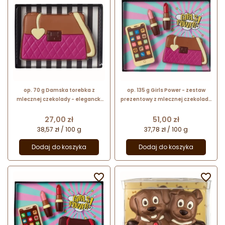
op. 70 g Damska torebka z
op. 135 g Girls Power - zestaw
mlecznej czekolady - elegancki
prezentowy z mlecznej czekolady
czekoladowy prezent na dzień
- torebka + szminki + telefon
kobiet
Cena
Cena
27,00 zł
51,00 zł
38,57 zł / 100 g
37,78 zł / 100 g
Dodaj do koszyka
Dodaj do koszyka

