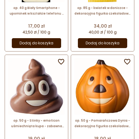
op. 40 g Biały Smartphone -
op. 85 g - kwiatek w doniczce -
upominek w kształcie telefonu z
dekoracyjna figurka czekoladowa
dekorowanej białej czekolady
- pakiet prezentowy w pudełku -
nr. kat. 10090
Cena
Cena
17,00 zł
34,00 zł
42,50 zł / 100 g
40,00 zł / 100 g
Dodaj do koszyka
Dodaj do koszyka


op. 50 g - Stinky - emoticon
op. 50 g - Pomarańczowa Dynia -
uśmiechnięta kupa - zabawna
dekoracyjna figurka czekoladowa
figurka czekoladowa - prezent w
na Halloween - prezent w folii
folii celofanowej
celofanowej
Cena
Cena
19,00 zł
18,00 zł