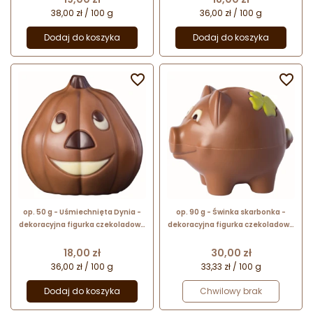
38,00 zł / 100 g
36,00 zł / 100 g
Dodaj do koszyka
Dodaj do koszyka


op. 50 g - Uśmiechnięta Dynia -
op. 90 g - Świnka skarbonka -
dekoracyjna figurka czekoladowa
dekoracyjna figurka czekoladowa
na Halloween - prezent w folii
- prezent w folii celofanowej
celofanowej
Cena
Cena
18,00 zł
30,00 zł
36,00 zł / 100 g
33,33 zł / 100 g
Dodaj do koszyka
Chwilowy brak