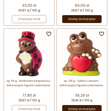
w pudełku
Cena
Cena
23,00 zł
60,00 zł
30,67 zł / 100 g
26,67 zł / 100 g
Chwilowy brak
Dodaj do koszyka


op. 60 g - Biedronka w kapeluszu -
op. 135 g - Żabka z sercem -
dekoracyjna figurka czekoladowa
dekoracyjna figurka czekoladowa
- prezent w folii celofanowej
- prezent w folii celofanowej
Cena
Cena
17,80 zł
36,20 zł
29,67 zł / 100 g
26,81 zł / 100 g
Chwilowy brak
Dodaj do koszyka