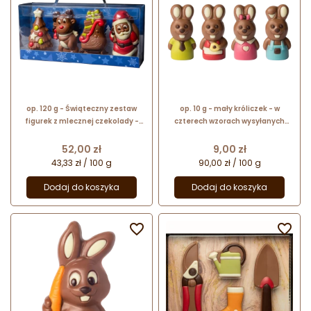
op. 120 g - Świąteczny zestaw
op. 10 g - mały króliczek - w
figurek z mlecznej czekolady -
czterech wzorach wysyłanych
prezent w dekoracyjnym pudełku
losowo - dekoracyjna figurka
czekoladowa - nr. kat. 10242
Cena
Cena
52,00 zł
9,00 zł
43,33 zł / 100 g
90,00 zł / 100 g
Dodaj do koszyka
Dodaj do koszyka

