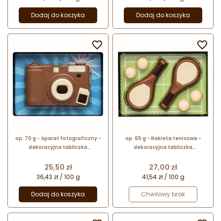
Dodaj do koszyka
Dodaj do koszyka


op. 70 g - Aparat fotograficzny -
op. 65 g - Rakieta tenisowa -
dekoracyjna tabliczka
dekoracyjna tabliczka
czekoladowa - pakiet prezentowy
czekoladowa - pakiet prezentowy
w pudełku
w pudełku
Cena
Cena
25,50 zł
27,00 zł
36,43 zł / 100 g
41,54 zł / 100 g
Dodaj do koszyka
Chwilowy brak