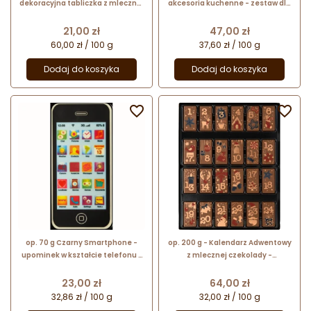
dekoracyjna tabliczka z mlecznej
akcesoria kuchenne - zestaw dla
czekolady - prezent w pudełku
kucharza - pakiet prezentowy w
pudełku
Cena
Cena
21,00 zł
47,00 zł
60,00 zł / 100 g
37,60 zł / 100 g
Dodaj do koszyka
Dodaj do koszyka


op. 70 g Czarny Smartphone -
op. 200 g - Kalendarz Adwentowy
upominek w kształcie telefonu z
z mlecznej czekolady -
dekorowanej białej czekolady
świąteczny prezent w
dekoracyjnym pudełku
Cena
Cena
23,00 zł
64,00 zł
32,86 zł / 100 g
32,00 zł / 100 g