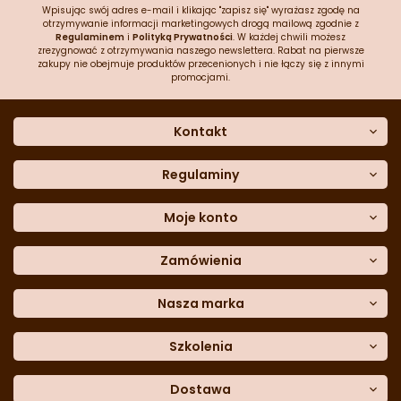
Wpisując swój adres e-mail i klikając "zapisz się" wyrażasz zgodę na
otrzymywanie informacji marketingowych drogą mailową zgodnie z
Regulaminem
i
Polityką Prywatności
. W każdej chwili możesz
zrezygnować z otrzymywania naszego newslettera. Rabat na pierwsze
zakupy nie obejmuje produktów przecenionych i nie łączy się z innymi
promocjami.
Kontakt
O nas
Dane kontaktowe
Regulaminy
Często zadawane pytania
Regulamin sklepu
Sklep stacjonarny
Polityka prywatności
Moje konto
Formularz kontaktowy
Polityka cookies
Załóż konto
Blog
Polityka reklamacji
Zamówienia
Moje dane
Polityka zwrotów
Historia zamówień
e-mail:
Sposoby dostawy
sklep@cukieteria.pl
Dostępność cyfrowa
Lista ulubionych
telefon:
Metody płatności
Nasza marka
601 767 272
Moje rabaty
Dane do przelewu
Sempre Group
Formularz
reklamacji
Trio Gelato
Szkolenia
Formularz
zwrotu
CDN
Warsaw
Academy of Pastry Arts
Wroclaw
Academy of Baker Arts
Dostawa