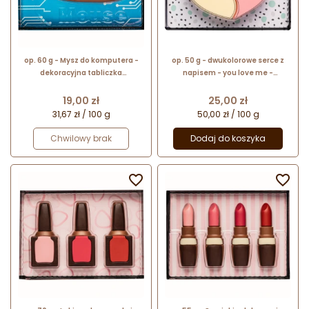
op. 60 g - Mysz do komputera -
op. 50 g - dwukolorowe serce z
dekoracyjna tabliczka
napisem - you love me -
czekoladowa - pakiet prezentowy
czekoladowy prezent na
w pudełku
walentynki - nr. kat 10368 CCW
Cena
Cena
19,00 zł
25,00 zł
31,67 zł / 100 g
50,00 zł / 100 g
Chwilowy brak
Dodaj do koszyka

