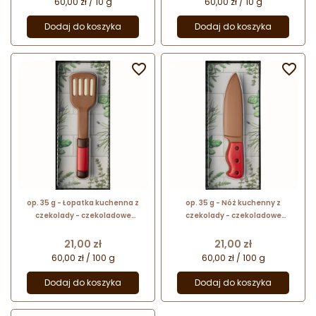
60,00 zł / 10 g
60,00 zł / 10 g
Dodaj do koszyka
Dodaj do koszyka


op. 35 g - Łopatka kuchenna z
op. 35 g - Nóż kuchenny z
czekolady - czekoladowe
czekolady - czekoladowe
przybory kuchenne - pakiet
przybory kuchenne - pakiet
prezentowy w pudełku
prezentowy w pudełku
Cena
Cena
21,00 zł
21,00 zł
60,00 zł / 100 g
60,00 zł / 100 g
Dodaj do koszyka
Dodaj do koszyka