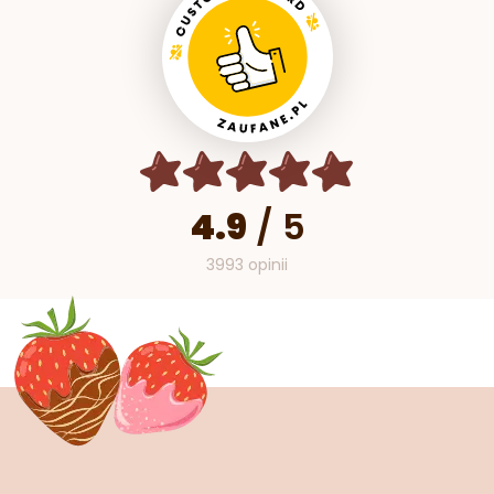
4.9
/
5
3993 opinii