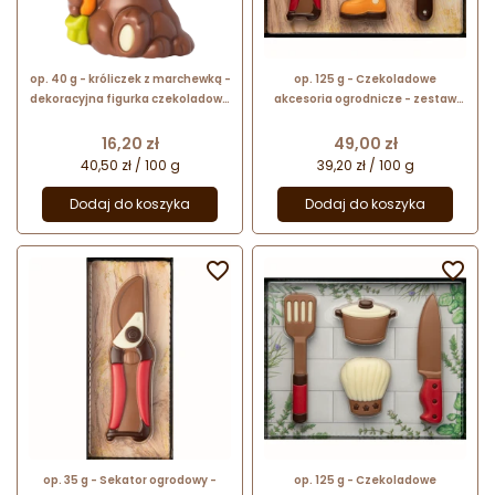
op. 40 g - króliczek z marchewką -
op. 125 g - Czekoladowe
dekoracyjna figurka czekoladowa
akcesoria ogrodnicze - zestaw
- nr. kat. 10793
dla ogrodnika - pakiet
prezentowy w pudełku
Cena
Cena
16,20 zł
49,00 zł
40,50 zł / 100 g
39,20 zł / 100 g
Dodaj do koszyka
Dodaj do koszyka


op. 35 g - Sekator ogrodowy -
op. 125 g - Czekoladowe