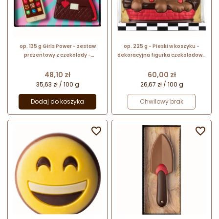
op. 135 g Girls Power - zestaw
op. 225 g - Pieski w koszyku -
prezentowy z czekolady -
dekoracyjna figurka czekoladowa
brązowa torebka + szminki +
- pakiet prezentowy w pudełku
telefon
Cena
Cena
48,10 zł
60,00 zł
35,63 zł / 100 g
26,67 zł / 100 g
Dodaj do koszyka
Chwilowy brak

