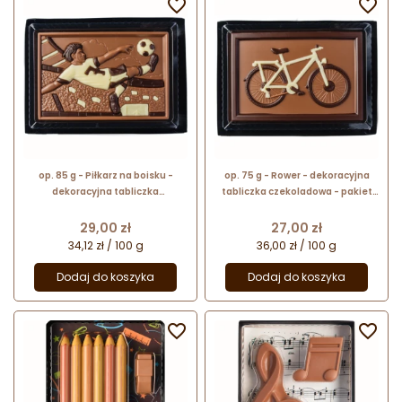


op. 85 g - Piłkarz na boisku -
op. 75 g - Rower - dekoracyjna
dekoracyjna tabliczka
tabliczka czekoladowa - pakiet
czekoladowa - pakiet prezentowy
prezentowy w pudełku
w pudełku
Cena
Cena
29,00 zł
27,00 zł
34,12 zł / 100 g
36,00 zł / 100 g
Dodaj do koszyka
Dodaj do koszyka

