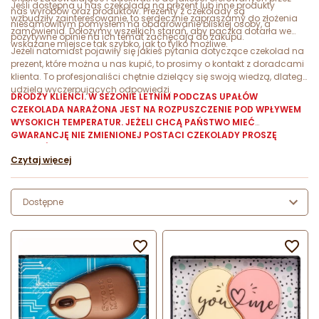
Jeśli dostępna u nas czekolada na prezent lub inne produkty
nas wyrobów oraz produktów. Prezenty z czekolady są
wzbudziły zainteresowanie, to serdecznie zapraszamy do złożenia
niesamowitym pomysłem na obdarowanie bliskiej osoby, a
zamówienia. Dołożymy wszelkich starań, aby paczka dotarła we
pozytywne opinie na ich temat zachęcają do zakupu.
wskazane miejsce tak szybko, jak to tylko możliwe.
Jeżeli natomiast pojawiły się jakieś pytania dotyczące czekolad na
prezent, które można u nas kupić, to prosimy o kontakt z doradcami
klienta. To profesjonaliści chętnie dzielący się swoją wiedzą, dlatego
udzielą wyczerpujących odpowiedzi.
DRODZY KLIENCI. W SEZONIE LETNIM PODCZAS UPAŁÓW
CZEKOLADA NARAŻONA JEST NA ROZPUSZCZENIE POD WPŁYWEM
WYSOKICH TEMPERATUR. JEŻELI CHCĄ PAŃSTWO MIEĆ
GWARANCJĘ NIE ZMIENIONEJ POSTACI CZEKOLADY PROSZĘ
WYBRAĆ DODATKOWO OPAKOWANIE STYROPIANOWE DO
Czytaj więcej
TRANSPORTU. W PRZECIWNYM NIE PONOSIMY
ODPOWIEDZIALNOŚCI ZA STAN W JAKIM DOTRZE DO PAŃSTWA
ZAMÓWIONY TOWAR!
Dostępne

