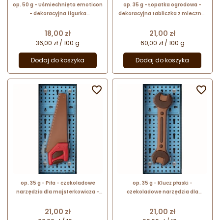
op. 50 g - Uśmiechnięta emoticon
op. 35 g - Łopatka ogrodowa -
- dekoracyjna figurka
dekoracyjna tabliczka z mlecznej
czekoladowa - prezent w folii
czekolady - prezent w pudełku
celofanowej
Cena
Cena
18,00 zł
21,00 zł
36,00 zł / 100 g
60,00 zł / 100 g
Dodaj do koszyka
Dodaj do koszyka


op. 35 g - Piła - czekoladowe
op. 35 g - Klucz płaski -
narzędzia dla majsterkowicza -
czekoladowe narzędzia dla
pakiet prezentowy w pudełku
majsterkowicza - pakiet
prezentowy w pudełku
Cena
Cena
21,00 zł
21,00 zł