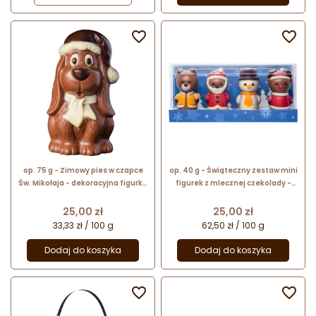


op. 75 g - Zimowy pies w czapce
op. 40 g - Świąteczny zestaw mini
Św. Mikołaja - dekoracyjna figurka
figurek z mlecznej czekolady -
czekoladowa - świąteczny
prezent w dekoracyjnym pudełku
prezent w folii celofanowej
Cena
Cena
25,00 zł
25,00 zł
33,33 zł / 100 g
62,50 zł / 100 g
Dodaj do koszyka
Dodaj do koszyka

