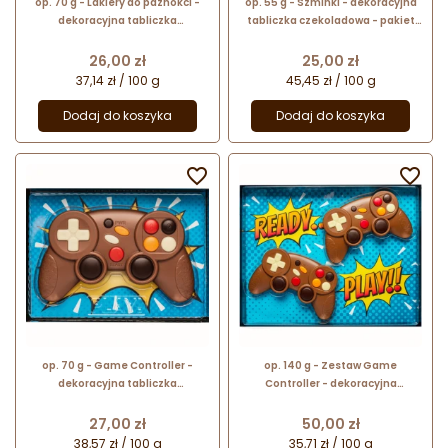
op. 70 g - Lakiery do paznokci -
op. 55 g - Szminki - dekoracyjna
dekoracyjna tabliczka
tabliczka czekoladowa - pakiet
czekoladowa - pakiet prezentowy
prezentowy w pudełku
w pudełku
Cena
Cena
26,00 zł
25,00 zł
37,14 zł / 100 g
45,45 zł / 100 g
Dodaj do koszyka
Dodaj do koszyka


op. 70 g - Game Controller -
op. 140 g - Zestaw Game
dekoracyjna tabliczka
Controller - dekoracyjna
czekoladowa - pakiet prezentowy
tabliczka czekoladowa - pakiet
w pudełku
prezentowy w pudełku
Cena
Cena
27,00 zł
50,00 zł
38,57 zł / 100 g
35,71 zł / 100 g