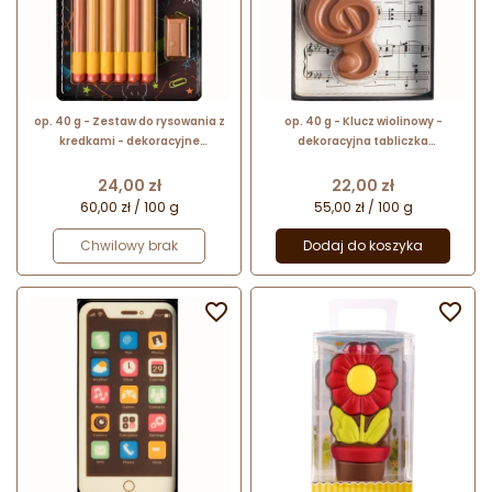
op. 40 g - Zestaw do rysowania z
op. 40 g - Klucz wiolinowy -
kredkami - dekoracyjne
dekoracyjna tabliczka
czekoladki - pakiet prezentowy w
czekoladowa - pakiet prezentowy
pudełku
w pudełku
Cena
Cena
24,00 zł
22,00 zł
60,00 zł / 100 g
55,00 zł / 100 g
Chwilowy brak
Dodaj do koszyka

