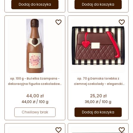
Dodaj do koszyka
Dodaj do koszyka


op. 100 g - Butelka Szampana -
op. 70 g Damska torebka z
dekoracyjna figurka czekoladowa
ciemnej czekolady - elegancki
- pakiet prezentowy w pudełku
czekoladowy prezent na dzień
kobiet
Cena
Cena
44,00 zł
25,20 zł
44,00 zł / 100 g
36,00 zł / 100 g
Chwilowy brak
Dodaj do koszyka

