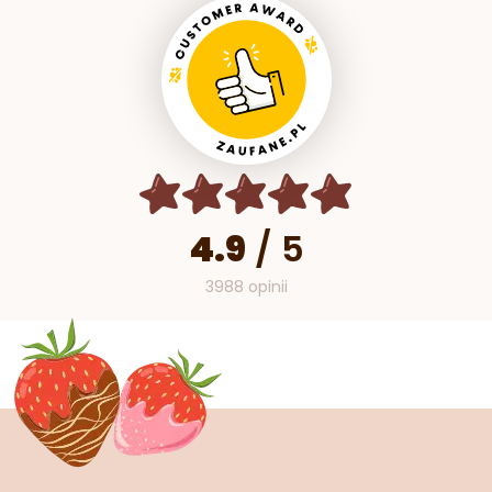
4.9
/
5
3988 opinii