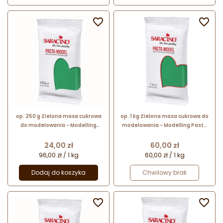


op. 250 g Zielona masa cukrowa
op. 1 kg Zielona masa cukrowa do
do modelowania - Modelling
modelowania - Modelling Paste
Paste Saracino - mocna i
Saracino - mocna i elastyczna
elastyczna
Cena
Cena
24,00 zł
60,00 zł
96,00 zł / 1 kg
60,00 zł / 1 kg
Dodaj do koszyka
Chwilowy brak

