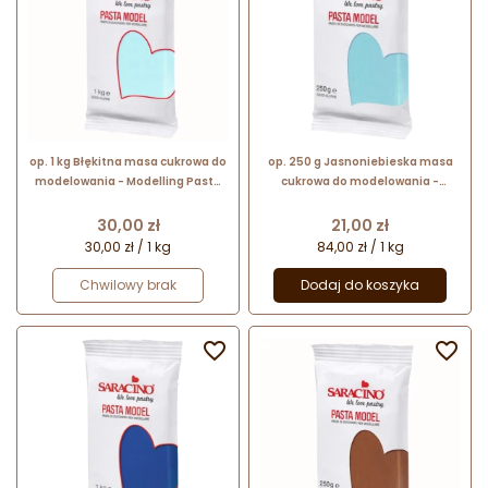
op. 1 kg Błękitna masa cukrowa do
op. 250 g Jasnoniebieska masa
modelowania - Modelling Paste
cukrowa do modelowania -
Saracino - mocna i elastyczna
Modelling Paste Saracino -
mocna i elastyczna
Cena
Cena
30,00 zł
21,00 zł
30,00 zł / 1 kg
84,00 zł / 1 kg
Chwilowy brak
Dodaj do koszyka

