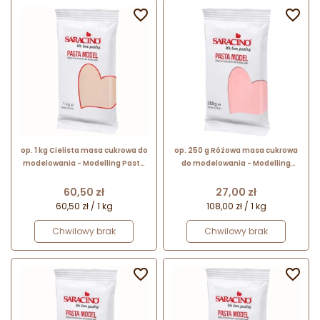


op. 1 kg Cielista masa cukrowa do
op. 250 g Różowa masa cukrowa
modelowania - Modelling Paste
do modelowania - Modelling
Saracino - mocna i elastyczna
Paste Saracino - mocna i
elastyczna
Cena
Cena
60,50 zł
27,00 zł
60,50 zł / 1 kg
108,00 zł / 1 kg
Chwilowy brak
Chwilowy brak

