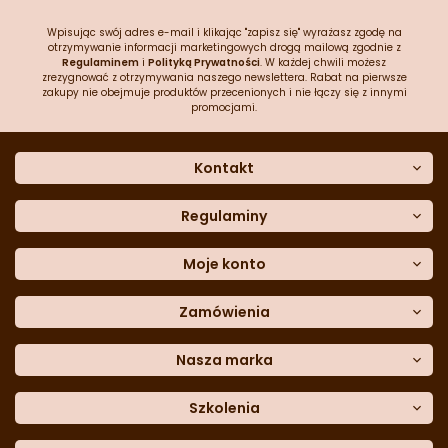
Wpisując swój adres e-mail i klikając "zapisz się" wyrażasz zgodę na
otrzymywanie informacji marketingowych drogą mailową zgodnie z
Regulaminem
i
Polityką Prywatności
. W każdej chwili możesz
zrezygnować z otrzymywania naszego newslettera. Rabat na pierwsze
zakupy nie obejmuje produktów przecenionych i nie łączy się z innymi
promocjami.
Kontakt
O nas
Dane kontaktowe
Regulaminy
Często zadawane pytania
Regulamin sklepu
Sklep stacjonarny
Polityka prywatności
Moje konto
Formularz kontaktowy
Polityka cookies
Załóż konto
Blog
Polityka reklamacji
Zamówienia
Moje dane
Polityka zwrotów
Historia zamówień
e-mail:
Sposoby dostawy
sklep@cukieteria.pl
Dostępność cyfrowa
Lista ulubionych
telefon:
Metody płatności
Nasza marka
601 767 272
Moje rabaty
Dane do przelewu
Sempre Group
Formularz
reklamacji
Trio Gelato
Szkolenia
Formularz
zwrotu
CDN
Warsaw
Academy of Pastry Arts