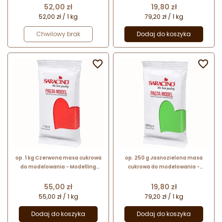
mocna i elastyczna
mocna i elastyczna
Cena
Cena
52,00 zł
19,80 zł
52,00 zł / 1 kg
79,20 zł / 1 kg
Chwilowy brak
Dodaj do koszyka


op. 1 kg Czerwona masa cukrowa
op. 250 g Jasnozielona masa
do modelowania - Modelling
cukrowa do modelowania -
Paste Saracino - mocna i
Modelling Paste Saracino -
elastyczna
mocna i elastyczna
Cena
Cena
55,00 zł
19,80 zł
55,00 zł / 1 kg
79,20 zł / 1 kg
Dodaj do koszyka
Dodaj do koszyka