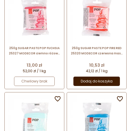
250g SUGAR PASTE POP FUCHSIA
250g SUGAR PASTE POP FIRE RED
25327 MODECOR ciemno różowa
25320 MODECOR czerwona masa
masa cukrowa bezglutenowa
cukrowa bezglutenowa
Cena
Cena
13,00 zł
10,53 zł
52,00 zł / 1 kg
42,12 zł / 1 kg
Chwilowy brak
Dodaj do koszyka

