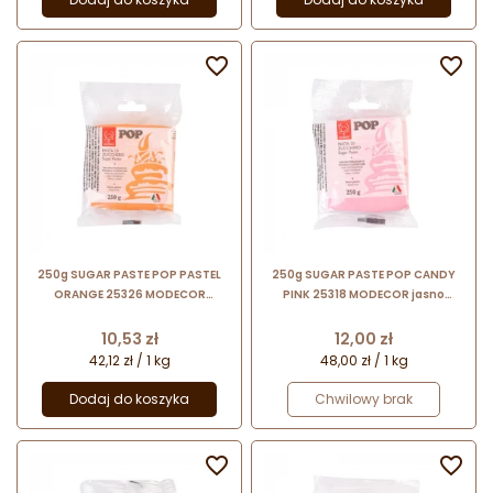


250g SUGAR PASTE POP PASTEL
250g SUGAR PASTE POP CANDY
ORANGE 25326 MODECOR
PINK 25318 MODECOR jasno
pomarańczowa masa cukrowa
różowa masa cukrowa
bezglutenowa
bezglutenowa
Cena
Cena
10,53 zł
12,00 zł
42,12 zł / 1 kg
48,00 zł / 1 kg
Dodaj do koszyka
Chwilowy brak

