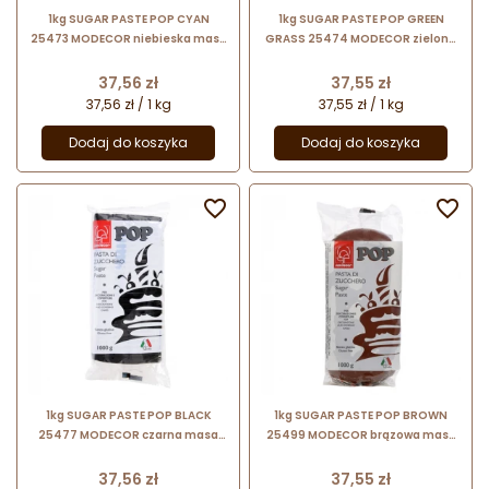
1kg SUGAR PASTE POP CYAN
1kg SUGAR PASTE POP GREEN
25473 MODECOR niebieska masa
GRASS 25474 MODECOR zielona
cukrowa bezglutenowa
masa cukrowa bezglutenowa
Cena
Cena
37,56 zł
37,55 zł
37,56 zł / 1 kg
37,55 zł / 1 kg
Dodaj do koszyka
Dodaj do koszyka


1kg SUGAR PASTE POP BLACK
1kg SUGAR PASTE POP BROWN
25477 MODECOR czarna masa
25499 MODECOR brązowa masa
cukrowa bezglutenowa
cukrowa bezglutenowa
Cena
Cena
37,56 zł
37,55 zł