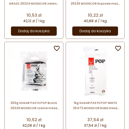
GRASS 25324 MODECOR zielona
25325 MODECOR brązowa masa
masa cukrowa bezglutenowa
cukrowa bezglutenowa
Cena
Cena
10,53 zł
10,22 zł
42,12 zł / 1 kg
40,88 zł / 1 kg
Dodaj do koszyka
Dodaj do koszyka


250g SUGAR PASTE POP BLACK
1kg SUGAR PASTE POP WHITE
25329 MODECOR czarna masa
25472 MODECOR biała masa
cukrowa bezglutenowa
cukrowa bezglutenowa
Cena
Cena
10,52 zł
37,54 zł
42,08 zł / 1 kg
37,54 zł / 1 kg