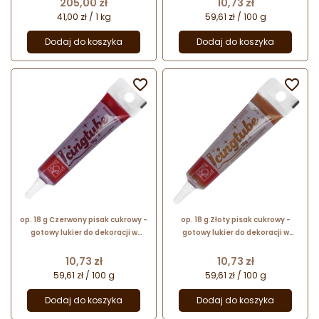
Cena
Cena
205,00 zł
10,73 zł
figurek
41,00 zł / 1 kg
59,61 zł / 100 g
Dodaj do koszyka
Dodaj do koszyka


op. 18 g Czerwony pisak cukrowy -
op. 18 g Złoty pisak cukrowy -
gotowy lukier do dekoracji w
gotowy lukier do dekoracji w
wygodnej tubce - Icing Tube
wygodnej tubce - Icing Tube Oro
Rosso 23382 Modecor
23342 Modecor
Cena
Cena
10,73 zł
10,73 zł
59,61 zł / 100 g
59,61 zł / 100 g
Dodaj do koszyka
Dodaj do koszyka