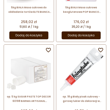
5kg BIAŁA Masa cukrowa do
5kg BIAŁA Masa cukrowa
obkładania tortów ELITE BIANCA
bezglutenowa POP BIANCO
24568 Modecor
25467 Modecor
Cena
Cena
258,02 zł
176,02 zł
51,60 zł / 1 kg
35,20 zł / 1 kg
Dodaj do koszyka
Dodaj do koszyka


op. 5 kg SUGAR PASTE TOP DECOR
op. 18 g Biały pisak cukrowy -
60198 BARIMA ARTISANAL
gotowy lukier do dekoracji w
neutralna masa cukrowa do
wygodnej tubce - Icing Tube
obkładania tortów i formowania
Bianco 23343 Modecor