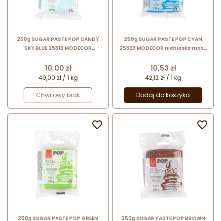
250g SUGAR PASTE POP CANDY
250g SUGAR PASTE POP CYAN
SKY BLUE 25319 MODECOR
25323 MODECOR niebieska masa
błękitna masa cukrowa
cukrowa bezglutenowa
bezglutenowa
Cena
Cena
10,00 zł
10,53 zł
40,00 zł / 1 kg
42,12 zł / 1 kg
Chwilowy brak
Dodaj do koszyka


250g SUGAR PASTE POP GREEN
250g SUGAR PASTE POP BROWN