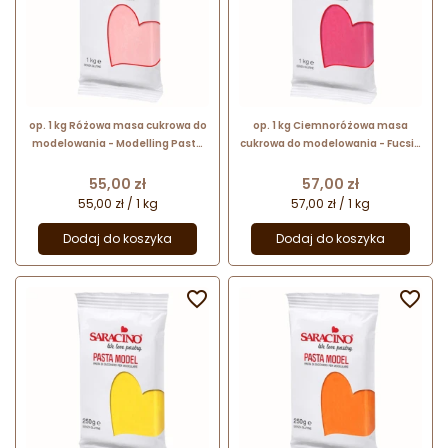
op. 1 kg Różowa masa cukrowa do
op. 1 kg Ciemnoróżowa masa
modelowania - Modelling Paste
cukrowa do modelowania - Fucsia
Saracino - mocna i elastyczna
Modelling Paste Saracino -
mocna i elastyczna
Cena
Cena
55,00 zł
57,00 zł
55,00 zł / 1 kg
57,00 zł / 1 kg
Dodaj do koszyka
Dodaj do koszyka

