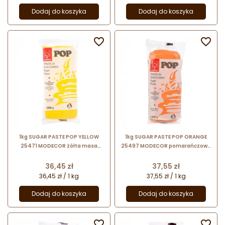
Dodaj do koszyka
Dodaj do koszyka


1kg SUGAR PASTE POP YELLOW
1kg SUGAR PASTE POP ORANGE
25471 MODECOR żółta masa
25497 MODECOR pomarańczowa
cukrowa bezglutenowa
masa cukrowa bezglutenowa
Cena
Cena
36,45 zł
37,55 zł
36,45 zł / 1 kg
37,55 zł / 1 kg
Dodaj do koszyka
Dodaj do koszyka

