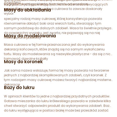
znajdziesz:
wyglądem każdego klienta. Niezależnie od wcześniej
kolorystycznych, pozwalających na stworzenie zachwycających
przemyślanego projektu, masa cukrowa to zawsze doskonały
wypieków.
Masy do obkładania
wybór.
specjalny rodzaj masy cukrowej, której konsystencja pozwala
równomiernie obłożyć boki oraz wierzch tortu, stwarzając tym
samym podstawę do dalszych zdobień. Masa ta świetnie przylega
do powierzchni wypieku, jest zwarta, nie pojawiają się na niej
Masy do modelowania
nieestetyczne prześwity
Masa cukrowa w tej formie przeznaczona jest do wykonywania
dekoracji końcowych, które znajdą się na samym wykończeniu
tortu. Masy do modelowania są niezwykle plastyczne - da się z nich
formować dowolne kształty
Masy do koronek
Jak sama nazwa wskazuje, forma tej masy pozwala na tworzenie
jednych z najbardziej skomplikowanych zdobień, czyli koronek. Z
tym rodzajem masy cukrowej możesz tworzyć najbardziej misterne
dekoracje
Bazy do lukru
W opiniach klientów to jedne z najbardziej przydatnych produktów.
Gotowa mieszanka do lukru królewskiego pozwala w zaledwie kilka
chwil stworzyć odpowiedni produkt do wykonywania zdobień. Baza
do lukru występująca w postaci białej może bez przeszkód zostać
wzbogacona o barwnik spożywczy w dowolnym kolorze.