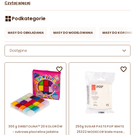
Czytaj więcej
Podkategorie
MASY DO OBKŁADANIA
MASY DO MODELOWANIA
MASY DO KORONEK
Dostępne


300 g SWEETOLINA™ 20 KOLORÓW
250g SUGAR PASTE POP WHITE
- cukrowa plastelina jadalna
25322 MODECOR biała masa