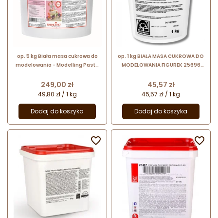
op. 5 kg Biała masa cukrowa do
op. 1 kg BIAŁA MASA CUKROWA DO
modelowania - Modelling Paste
MODELOWANIA FIGUREK 25696
Saracino - mocna i elastyczna
MODECOR
Cena
Cena
249,00 zł
45,57 zł
49,80 zł / 1 kg
45,57 zł / 1 kg
Dodaj do koszyka
Dodaj do koszyka

