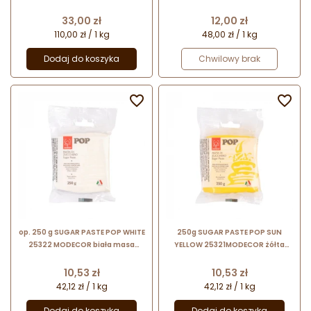
cukrowa bezglutenowa
Cena
Cena
33,00 zł
12,00 zł
110,00 zł / 1 kg
48,00 zł / 1 kg
Dodaj do koszyka
Chwilowy brak


op. 250 g SUGAR PASTE POP WHITE
250g SUGAR PASTE POP SUN
25322 MODECOR biała masa
YELLOW 25321MODECOR żółta
cukrowa bezglutenowa
masa cukrowa bezglutenowa
Cena
Cena
10,53 zł
10,53 zł
42,12 zł / 1 kg
42,12 zł / 1 kg
Dodaj do koszyka
Dodaj do koszyka