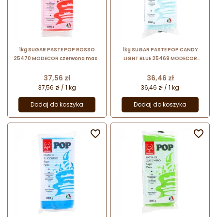
1kg SUGAR PASTE POP ROSSO
1kg SUGAR PASTE POP CANDY
25470 MODECOR czerwona masa
LIGHT BLUE 25469 MODECOR
cukrowa bezglutenowa
błękitna masa cukrowa
bezglutenowa
Cena
Cena
37,56 zł
36,46 zł
37,56 zł / 1 kg
36,46 zł / 1 kg
Dodaj do koszyka
Dodaj do koszyka

