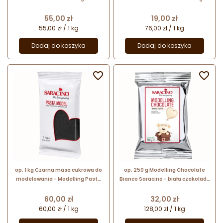
Saracino - mocna i elastyczna
Paste Saracino - mocna i
elastyczna
Cena
Cena
55,00 zł
19,00 zł
55,00 zł / 1 kg
76,00 zł / 1 kg
Dodaj do koszyka
Dodaj do koszyka


op. 1 kg Czarna masa cukrowa do
op. 250 g Modelling Chocolate
modelowania - Modelling Paste
Bianco Saracino - biała czekolada
Saracino - mocna i elastyczna
plastyczna - gotowa masa do
modelowania na bazie czekolady
Cena
Cena
60,00 zł
32,00 zł
60,00 zł / 1 kg
128,00 zł / 1 kg