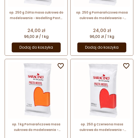
op. 250 g Żółta masa cukrowa do
op. 250 g Pomarańczowa masa
modelowania - Modelling Paste
cukrowa do modelowania -
Saracino - mocna i elastyczna
Modelling Paste Saracino -
mocna i elastyczna
Cena
Cena
24,00 zł
24,00 zł
96,00 zł / 1 kg
96,00 zł / 1 kg
Dodaj do koszyka
Dodaj do koszyka


op. 1 kg Pomarańczowa masa
op. 250 g Czerwona masa
cukrowa do modelowania -
cukrowa do modelowania -
Modelling Paste Saracino -
Modelling Paste Saracino -