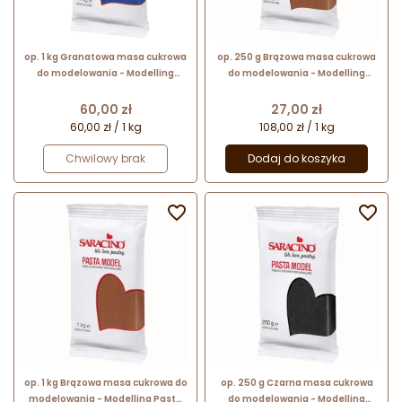
op. 1 kg Granatowa masa cukrowa
op. 250 g Brązowa masa cukrowa
do modelowania - Modelling
do modelowania - Modelling
Paste Saracino - mocna i
Paste Saracino - mocna i
elastyczna
elastyczna
Cena
Cena
60,00 zł
27,00 zł
60,00 zł / 1 kg
108,00 zł / 1 kg
Chwilowy brak
Dodaj do koszyka


op. 1 kg Brązowa masa cukrowa do
op. 250 g Czarna masa cukrowa
modelowania - Modelling Paste
do modelowania - Modelling