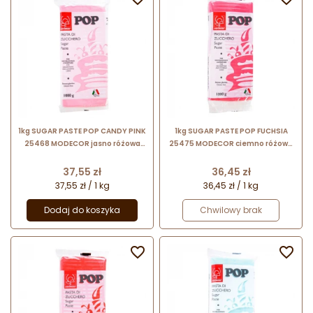
1kg SUGAR PASTE POP CANDY PINK
1kg SUGAR PASTE POP FUCHSIA
25468 MODECOR jasno różowa
25475 MODECOR ciemno różowa
masa cukrowa bezglutenowa
masa cukrowa bezglutenowa
Cena
Cena
37,55 zł
36,45 zł
37,55 zł / 1 kg
36,45 zł / 1 kg
Dodaj do koszyka
Chwilowy brak

