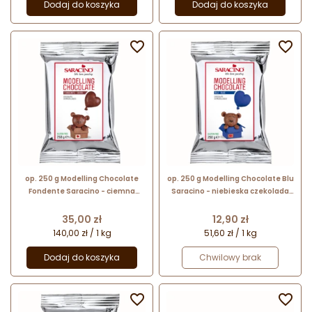
Dodaj do koszyka
Dodaj do koszyka


op. 250 g Modelling Chocolate
op. 250 g Modelling Chocolate Blu
Fondente Saracino - ciemna
Saracino - niebieska czekolada
czekolada plastyczna - gotowa
plastyczna - gotowa masa do
masa do modelowania na bazie
modelowania na bazie czekolady
Cena
Cena
35,00 zł
12,90 zł
czekolady
140,00 zł / 1 kg
51,60 zł / 1 kg
Dodaj do koszyka
Chwilowy brak

