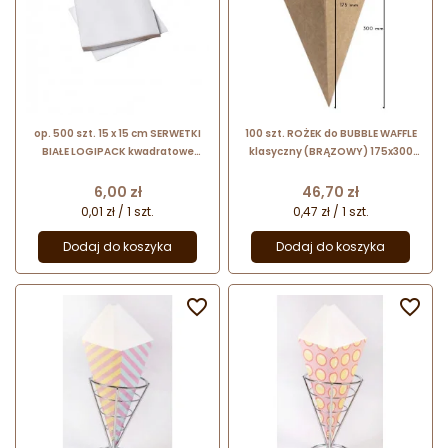
op. 500 szt. 15 x 15 cm SERWETKI
100 szt. ROŻEK do BUBBLE WAFFLE
BIAŁE LOGIPACK kwadratowe
klasyczny (BRĄZOWY) 175x300
cienkie serwetki gastronomiczne
mm Uni-Pack
Cena
Cena
6,00 zł
46,70 zł
0,01 zł / 1 szt.
0,47 zł / 1 szt.
Dodaj do koszyka
Dodaj do koszyka

