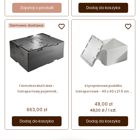
Zapytaj o produkt
Dodaj do koszyka
Darmowa dostawa


Termobox Multi Max -
Styropianowe pudełko
transportowy pojemnik
transportowe - 40 x 40 x 21.5 cm -
izotermiczny - odwracalny i
pojemnik termoizolacyjny do
wielofunkcyjny - nr. kat.
wysyłki czekolady i dekoracji
Cena
48,00 zł
4000249982 Thermohauser
czekoladowych
Cena
663,00 zł
48,00 zł / 1 szt.
Dodaj do koszyka
Dodaj do koszyka