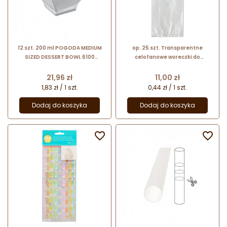
12 szt. 200 ml POGODA MEDIUM
op. 25 szt. Transparentne
SIZED DESSERT BOWL 6100
celofanowe woreczki do
GOLDPLAST transparentny
pakowania ciasteczek i słodyczy -
pucharek na desery
dł. 241 x szer. 101 mm - Wilton
Cena
Cena
21,96 zł
11,00 zł
1,83 zł / 1 szt.
0,44 zł / 1 szt.
Dodaj do koszyka
Dodaj do koszyka

