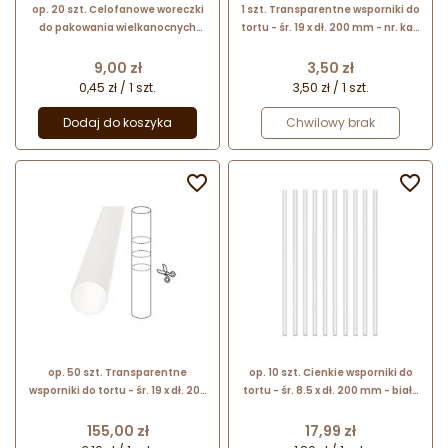
op. 20 szt. Celofanowe woreczki
1 szt. Transparentne wsporniki do
do pakowania wielkanocnych
tortu - śr. 19 x dł. 200 mm - nr. kat.
ciasteczek i słodyczy - dł. 241 x
1OU32 Florensuc
szer. 101 mm - Wilton
Cena
Cena
9,00 zł
3,50 zł
0,45 zł / 1 szt.
3,50 zł / 1 szt.
Dodaj do koszyka
Chwilowy brak


op. 50 szt. Transparentne
op. 10 szt. Cienkie wsporniki do
wsporniki do tortu - śr. 19 x dł. 200
tortu - śr. 8.5 x dł. 200 mm - białe
mm - nr. kat. 1OU32 Florensuc
plastikowe rurki do stelaża tortu
piętrowego
Cena
Cena
155,00 zł
17,99 zł