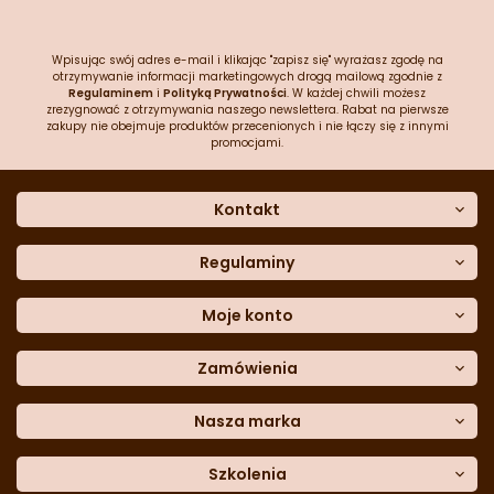
Wpisując swój adres e-mail i klikając "zapisz się" wyrażasz zgodę na
otrzymywanie informacji marketingowych drogą mailową zgodnie z
Regulaminem
i
Polityką Prywatności
. W każdej chwili możesz
zrezygnować z otrzymywania naszego newslettera. Rabat na pierwsze
zakupy nie obejmuje produktów przecenionych i nie łączy się z innymi
promocjami.
Kontakt
O nas
Dane kontaktowe
Regulaminy
Często zadawane pytania
Regulamin sklepu
Sklep stacjonarny
Polityka prywatności
Moje konto
Formularz kontaktowy
Polityka cookies
Załóż konto
Blog
Polityka reklamacji
Zamówienia
Moje dane
Polityka zwrotów
Historia zamówień
e-mail:
Sposoby dostawy
sklep@cukieteria.pl
Dostępność cyfrowa
Lista ulubionych
telefon:
Metody płatności
Nasza marka
601 767 272
Moje rabaty
Dane do przelewu
Sempre Group
Formularz
reklamacji
Trio Gelato
Szkolenia
Formularz
zwrotu