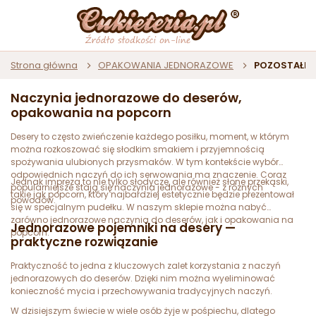
Strona główna
OPAKOWANIA JEDNORAZOWE
POZOSTAŁE
Naczynia jednorazowe do deserów,
opakowania na popcorn
Desery to często zwieńczenie każdego posiłku, moment, w którym
można rozkoszować się słodkim smakiem i przyjemnością
spożywania ulubionych przysmaków. W tym kontekście wybór
odpowiednich naczyń do ich serwowania ma znaczenie. Coraz
Jednak impreza to nie tylko słodycze, ale również słone przekąski,
popularniejsze stają się naczynia jednorazowe - z różnych
takie jak popcorn, który najbardziej estetycznie będzie prezentował
powodów.
się w specjalnym pudełku. W naszym sklepie można nabyć
zarówno jednorazowe naczynia do deserów, jak i opakowania na
Jednorazowe pojemniki na desery —
popcorn.
praktyczne rozwiązanie
Praktyczność to jedna z kluczowych zalet korzystania z naczyń
jednorazowych do deserów. Dzięki nim można wyeliminować
konieczność mycia i przechowywania tradycyjnych naczyń.
W dzisiejszym świecie w wiele osób żyje w pośpiechu, dlatego