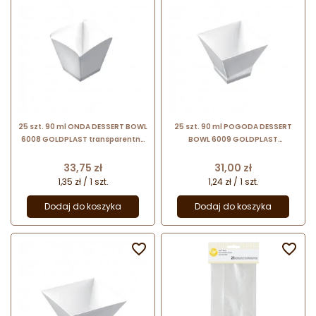
25 szt. 90 ml ONDA DESSERT BOWL
25 szt. 90 ml POGODA DESSERT
6008 GOLDPLAST transparentny
BOWL 6009 GOLDPLAST
pucharek na desery
transparentny pucharek na
desery
Cena
Cena
33,75 zł
31,00 zł
1,35 zł / 1 szt.
1,24 zł / 1 szt.
Dodaj do koszyka
Dodaj do koszyka

