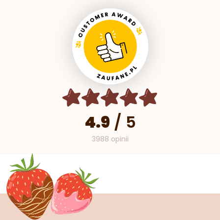
4.9
/
5
3988 opinii