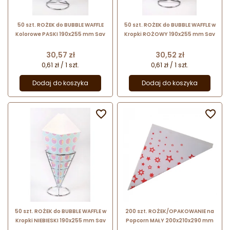
50 szt. ROŻEK do BUBBLE WAFFLE
50 szt. ROŻEK do BUBBLE WAFFLE w
Kolorowe PASKI 190x255 mm Sav
Kropki ROŻOWY 190x255 mm Sav
Cena
Cena
30,57 zł
30,52 zł
0,61 zł / 1 szt.
0,61 zł / 1 szt.
Dodaj do koszyka
Dodaj do koszyka


50 szt. ROŻEK do BUBBLE WAFFLE w
200 szt. ROŻEK/OPAKOWANIE na
Kropki NIEBIESKI 190x255 mm Sav
Popcorn MAŁY 200x210x290 mm