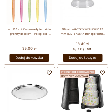
op. 180 szt. Kolorowe łyżeczki do
50 szt. WIECZKO WYPUKŁE ∅ 95
granity dł. 18 cm - Poloplast -
mm 133018 ABENA transparentna
jednorazowe łyżeczki z tworzywa
pokrywka do pucharka z tworzywa
do recyklingu
Cena
18,49 zł
Cena
35,00 zł
0,37 zł / 1 szt.
Dodaj do koszyka
Dodaj do koszyka

Produkt na zamówienie

Darmowa dostawa