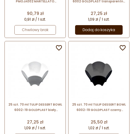
PMOJA002 MARTELLATO
6002 GOLDPLAST transparentny
plastikowy transparentny
pucharek na desery
kieliszek do deserów
Cena
Cena
90,79 zł
27,25 zł
0,91 zł / 1 szt.
1,09 zł / 1 szt.
Chwilowy brak
Dodaj do koszyka


25 szt. 70 ml TULIP DESSERT BOWL
25 szt. 70 ml TULIP DESSERT BOWL
6002-19 GOLDPLAST biały
6002-19 GOLDPLAST czarny
pucharek na desery
pucharek na desery
Cena
Cena
27,25 zł
25,50 zł
1,09 zł / 1 szt.
1,02 zł / 1 szt.