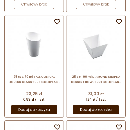
Chwilowy brak
Chwilowy brak


25 szt. 70 ml TALL CONICAL
25 szt. 90 ml DIAMOND SHAPED
LIQUEUR GLASS 6005 GOLDPLAST
DESSERT BOWL 6001 GOLDPLAST
transparentny kieliszek do likieru
transparentny pucharek na
desery
Cena
Cena
23,25 zł
31,00 zł
0,93 zł / 1 szt.
1,24 zł / 1 szt.
Dodaj do koszyka
Dodaj do koszyka

