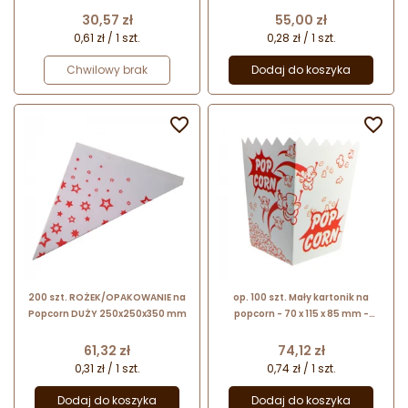
Cena
Cena
30,57 zł
55,00 zł
0,61 zł / 1 szt.
0,28 zł / 1 szt.
Chwilowy brak
Dodaj do koszyka


200 szt. ROŻEK/OPAKOWANIE na
op. 100 szt. Mały kartonik na
Popcorn DUŻY 250x250x350 mm
popcorn - 70 x 115 x 85 mm -
opakowanie na popcorn mix
kolorów - poj. 0.5 l
Cena
Cena
61,32 zł
74,12 zł
0,31 zł / 1 szt.
0,74 zł / 1 szt.
Dodaj do koszyka
Dodaj do koszyka