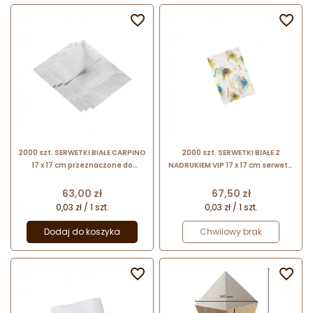


2000 szt. SERWETKI BIAŁE CARPINO
2000 szt. SERWETKI BIAŁE Z
17 x 17 cm przeznaczone do
NADRUKIEM VIP 17 x 17 cm serwetki
podajnika
z zabawnym nadrukiem do
podajnika
Cena
Cena
63,00 zł
67,50 zł
0,03 zł / 1 szt.
0,03 zł / 1 szt.
Dodaj do koszyka
Chwilowy brak

