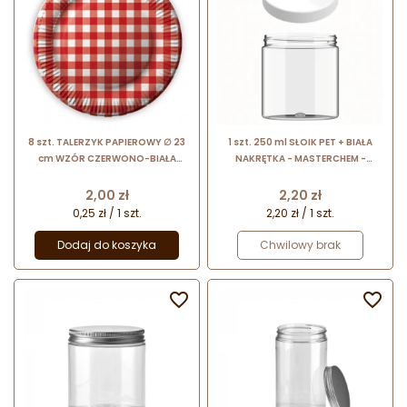
8 szt. TALERZYK PAPIEROWY ∅ 23
1 szt. 250 ml SŁOIK PET + BIAŁA
cm WZÓR CZERWONO-BIAŁA
NAKRĘTKA - MASTERCHEM -
KRATKA T06 FSOPAKOWANIA
opakowanie do serwowania
deserów w słoiku
Cena
Cena
2,00 zł
2,20 zł
0,25 zł / 1 szt.
2,20 zł / 1 szt.
Dodaj do koszyka
Chwilowy brak

