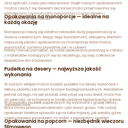
oszczędność czasu jest nieoceniona. Dzięki naszym opakowaniom
można cieszyć się deserem bez konieczności przejmowania się
późniejszymi czynnościami związanymi z czyszczeniem i
Opakowania na monoporcje — idealne na
przechowywaniem naczyń.
każdą okazję
Monoporcje cieszą się ostatnio niezwykle dużą popularnością w
świecie cukierniczym. Mając tego świadomość, oferujemy klientom
najwyższej jakości opakowania na monoporcje, które można
wykorzystać zarówno prywatnie, jak i w cukierni.
Należy również pamiętać, że nasze opakowania powstają w całości
z materiałów nadających się do recyklingu, są więc całkowicie
bezpieczne dla środowiska.
Pudełka na desery — najwyższa jakość
wykonania
W naszym sklepie można znaleźć pudełka na desery wykonane z
tektury, plastiku lub innych tworzyw biodegradowalnych. Niezależnie
jednak od tego, na jaki produkt zdecyduje się nasz klient, może mieć
on pewność, że schowane w środku jedzenie będzie bardzo dobrze
W przypadku pudełek papierowych są wykonane z grubej tektury,
zabezpieczone.
która chroni przed przemakaniem i jest dosyć gruba. Taki rodzaj
opakowań świetnie sprawdzi się na takie imprezy, jak wesela, gdzie
często pojawia się problem, co zrobić z pozostałym ciastem.
Opakowania na popcorn — niezbędnik wieczoru
filmowego