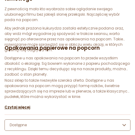
Z pewnością mało kto wyobraża sobie oglądanie swojego
ulubionego filmu bez jakiejś słonej przekąski. Najczęściej wybór
pada na popcorn.
Aby jednak prażona kukurydza została estetycznie podana oraz,
aby widz mógł wygodnie ją spożywać w trakcie seansu, warto
sięgnąć po oferowane przez nas opakowania na popcorn. Takie
rozwiązanie może sprawdzić się w obliczu wielu okazji, w których
Opakowania papierowe na popcorn
główną rolę odgrywa film.
Dostępne u nas opakowania na popcorn to przede wszystkim
dbałość o ekologię. Są bowiem wykonane z papieru pochodzącego
z recyklingu. Dzięki temu decydując się na nasze produkty, można
zadbać o stan planety.
Nasz sklep to także niezwykle szeroka oferta. Dostępne u nas
opakowania na popcorn mogą przyjąć formę rożków, świetnie
sprawdzających się na imprezie lub w plenerze, a także klasycznych
pudełek, które można wykorzystać w kinie.
Czytaj więcej
Dostępne