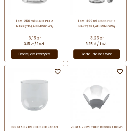
1 szt. 250 ml SŁOIK PET Z
1 szt. 400 ml SŁOIK PET Z
NAKRĘTKĄ ALUMINIOWĄ
NAKRĘTKĄ ALUMINIOWĄ
MASTERCHEM - opakowanie do
MASTERCHEM - opakowanie do
serwowania deserów w słoiku
serwowania deserów w słoiku
Cena
Cena
3,15 zł
3,25 zł
3,15 zł / 1 szt.
3,25 zł / 1 szt.
Dodaj do koszyka
Dodaj do koszyka


100 szt. 87 ml KIELISZEK JAPAN
25 szt. 70 ml TULIP DESSERT BOWL