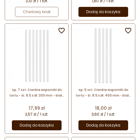
3,10 zł / 1 szt.
1,80 zł / 1 szt.
Chwilowy brak
Dodaj do koszyka


op. 7 szt. Cienkie wsporniki do
op. 5 szt. Cienkie wsporniki do
tortu - śr. 8.5 x dł. 300 mm - białe
tortu - śr. 8.5 x dł. 400 mm - białe
plastikowe rurki do stelaża tortu
plastikowe rurki do stelaża tortu
piętrowego
piętrowego
Cena
Cena
17,99 zł
18,00 zł
2,57 zł / 1 szt.
3,60 zł / 1 szt.
Dodaj do koszyka
Dodaj do koszyka