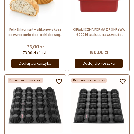
Felix Silikomart - silikonowy kosz
CERAMICZNA FORMA Z POKRYWĄ
do wyrastania ciasta chlebowego
622214 DELÍCIA TESCOMA do
- dł. 237 x szer. 181 x wys. 72 mm -
wypieku domowego chleba
poj. 1500 ml
tostowego - 13 x 30 x h 12 cm
Cena
73,00 zł
Cena
180,00 zł
73,00 zł / 1 szt.
Dodaj do koszyka
Dodaj do koszyka
Darmowa dostawa

Darmowa dostawa
