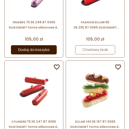
FINGERS 75 36.248.87.0065
FASHION ECLAIR 80
SILIKOMART forma silikonowa do
36.235.87.0065 SILIKOMART
nowoczesnych eklerów z
forma silikonowa do
wykrojnikiem
nowoczesnych eklerów z
Cena
Cena
105,00 zł
105,00 zł
wykrojnikiem
Dodaj do koszyka
Chwilowy brak


CYLINDRE 75 36.247.87.0065
ECLAIR 140 36.197.87.0065
SILIKOMART forma silikonowa do
SILIKOMART forma silikonowa do