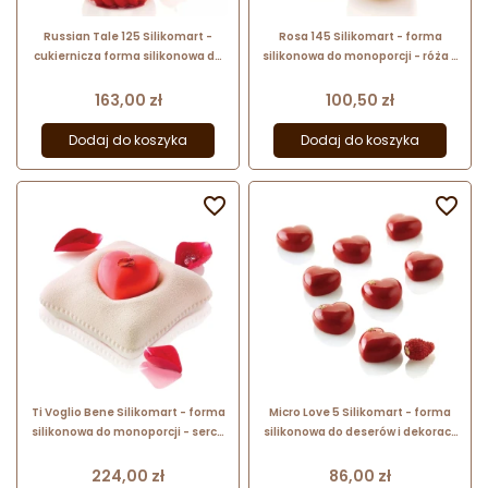
Russian Tale 125 Silikomart -
Rosa 145 Silikomart - forma
cukiernicza forma silikonowa do
silikonowa do monoporcji - róża -
monoporcji - śr. 67 x wys. 73 mm /
śr. 70 x wys. 55 mm / poj. 145 ml x 6
poj. 125 ml x 5 porcji
porcji
Cena
Cena
163,00 zł
100,50 zł
Dodaj do koszyka
Dodaj do koszyka


Ti Voglio Bene Silikomart - forma
Micro Love 5 Silikomart - forma
silikonowa do monoporcji - serce
silikonowa do deserów i dekoracji
na poduszce - poj. 270 ml x 7
- serduszka - dł. 26 x wys. 13 mm /
walentynkowych deserów
poj. 5 ml x 35 porcji
Cena
Cena
224,00 zł
86,00 zł