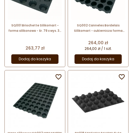
SQ001 Briochette Silikomart -
SQ002 Canneles Bordelais
forma silikonowa - śr. 79 x wys. 35
Silikomart - cukiernicza forma
mm / 84 ml x 24 porcje - nr. kat.
silikonowa - śr. 56 x wys. 50 mm /
40.401.20.0000
poj. 80 ml x 54 porcji
Cena
264,00 zł
Cena
263,77 zł
264,00 zł / 1 szt.
Dodaj do koszyka
Dodaj do koszyka

