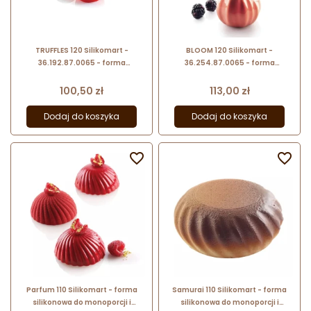
TRUFFLES 120 Silikomart -
BLOOM 120 Silikomart -
36.192.87.0065 - forma
36.254.87.0065 - forma
silikonowa kula - śr. 62 x wys. 52
silikonowa dynia - śr. 68 x wys. 52
mm / poj. 120 ml x 8 porcji
mm / poj. 120 ml x 6 porcji
Cena
Cena
100,50 zł
113,00 zł
Dodaj do koszyka
Dodaj do koszyka


Parfum 110 Silikomart - forma
Samurai 110 Silikomart - forma
silikonowa do monoporcji i
silikonowa do monoporcji i