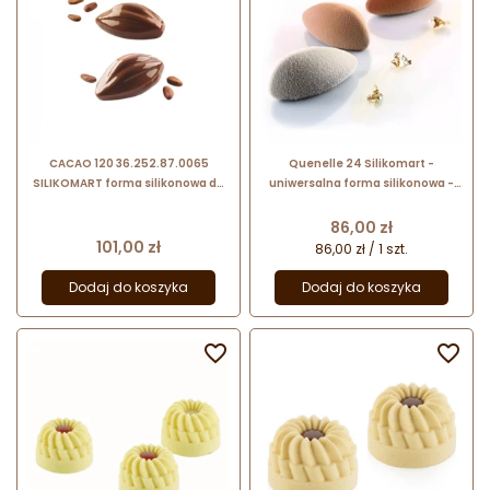
CACAO 120 36.252.87.0065
Quenelle 24 Silikomart -
SILIKOMART forma silikonowa do
uniwersalna forma silikonowa -
deserów w kształcie ziarna kakao
dł. 60 x szer. 60 x wys. 39 mm / poj.
110 ml x 8 porcji
Cena
86,00 zł
Cena
101,00 zł
86,00 zł / 1 szt.
Dodaj do koszyka
Dodaj do koszyka

