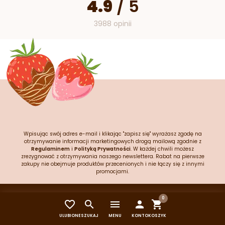
4.9
/
5
3988 opinii
Wpisując swój adres e-mail i klikając "zapisz się" wyrażasz zgodę na
otrzymywanie informacji marketingowych drogą mailową zgodnie z
Regulaminem
i
Polityką Prywatności
. W każdej chwili możesz
zrezygnować z otrzymywania naszego newslettera. Rabat na pierwsze
zakupy nie obejmuje produktów przecenionych i nie łączy się z innymi
promocjami.
0
Kontakt


menu


O nas
ULUBIONE
SZUKAJ
MENU
KONTO
KOSZYK