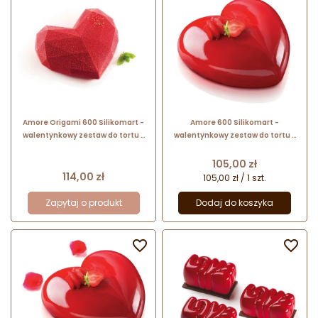
Amore Origami 600 Silikomart -
Amore 600 Silikomart -
walentynkowy zestaw do tortu -
walentynkowy zestaw do tortu -
forma silikonowa z wykrojnikiem -
forma silikonowa z wykrojnikiem -
serce - poj. 600 ml
serce - poj. 600 ml
Cena
105,00 zł
Cena
114,00 zł
105,00 zł / 1 szt.
Zapytaj o produkt
Dodaj do koszyka

