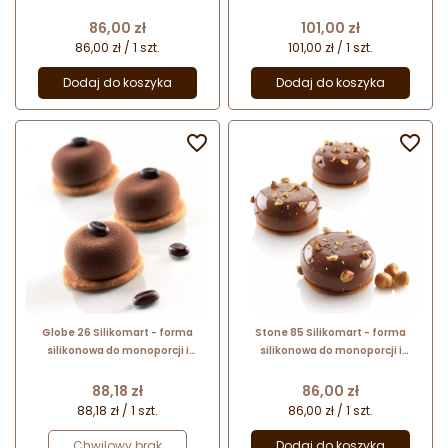
deserów - śr. 75 x wys. 37.5 mm /
deserów - śr. 70 x wys. 35 mm /
poj. 110 ml x 6 porcji
poj. 110 ml x 6 porcji
Cena
Cena
86,00 zł
101,00 zł
86,00 zł / 1 szt.
101,00 zł / 1 szt.
Dodaj do koszyka
Dodaj do koszyka


Globe 26 Silikomart - forma
Stone 85 Silikomart - forma
silikonowa do monoporcji i
silikonowa do monoporcji i
deserów - śr. 45 x wys. 20 mm /
deserów - śr. 65 x wys. 30 mm /
poj. 26 ml x 15 porcji
poj. 85 ml x 8 porcji
Cena
Cena
88,18 zł
86,00 zł
88,18 zł / 1 szt.
86,00 zł / 1 szt.
Chwilowy brak
Dodaj do koszyka