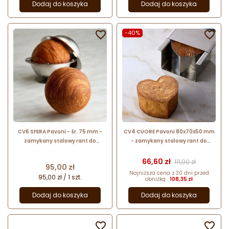
Dodaj do koszyka
Dodaj do koszyka

-40%

CV6 SFERA Pavoni - śr. 75 mm -
CV4 CUORE Pavoni 80x70x50 mm
zamykany stalowy rant do
- zamykany stalowy rant do
wypieku geometrycznych
wypieku geometrycznych
croissantów - kula
croissantów - serce
Cena
Cena podstawow
66,60 zł
111,00 zł
Cena
95,00 zł
Najniższa cena z 30 dni przed
95,00 zł / 1 szt.
obniżką :
108,35 zł
Dodaj do koszyka
Dodaj do koszyka

