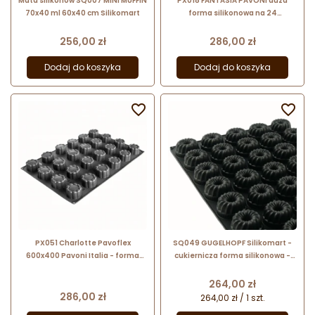
Mata silikonow SQ007 MINI MUFFIN
PX018 FANTASIA PAVONI duża
70x40 ml 60x40 cm Silikomart
forma silikonowa na 24
fantazyjne porcje o wymiarach ∅
75 x h 48 mm
Cena
Cena
256,00 zł
286,00 zł
Dodaj do koszyka
Dodaj do koszyka


PX051 Charlotte Pavoflex
SQ049 GUGELHOPF Silikomart -
600x400 Pavoni Italia - forma
cukiernicza forma silikonowa -
silikonowa do monoporcji - śr. 65 x
babka z kominem - śr. 60 x wys. 37
wys. 38 mm / 105 ml x 24 porcje
mm / poj. 80 ml x 35 porcji
Cena
264,00 zł
Cena
286,00 zł
264,00 zł / 1 szt.