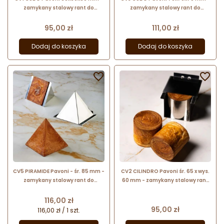
zamykany stalowy rant do
zamykany stalowy rant do
wypieku geometrycznych
wypieku geometrycznych
croissantów - sześcienny kształt
croissantów - sześcienny kształt
Cena
Cena
95,00 zł
111,00 zł
Dodaj do koszyka
Dodaj do koszyka


CV5 PIRAMIDE Pavoni - śr. 85 mm -
CV2 CILINDRO Pavoni śr. 65 x wys.
zamykany stalowy rant do
60 mm - zamykany stalowy rant
wypieku geometrycznych
do wypieku geometrycznych
croissantów - piramida
croissantów - cylindryczny kształt
Cena
116,00 zł
Cena
95,00 zł
116,00 zł / 1 szt.