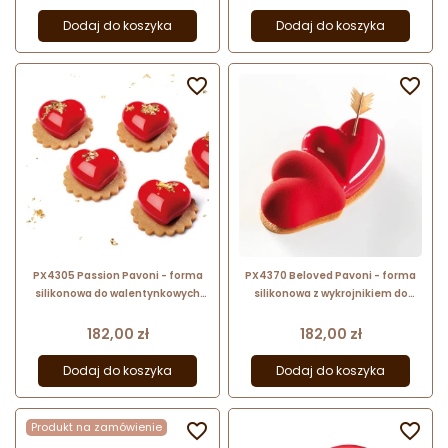
Dodaj do koszyka
Dodaj do koszyka


PX4305 Passion Pavoni - forma
PX4370 Beloved Pavoni - forma
silikonowa do walentynkowych
silikonowa z wykrojnikiem do
monoporcji - serce - dł. 71 mm /
monoporcji - podwójne serce - dł.
poj. 100 ml x 12 porcji
127 mm / poj. 200 ml x 9 porcji
Cena
Cena
182,00 zł
182,00 zł
Dodaj do koszyka
Dodaj do koszyka
Produkt na zamówienie

