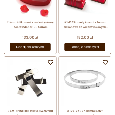
Ti Amo Silikomart - walentynkowy
PX4363 Lovely Pavoni - forma
zestaw do tortu - forma
silikonowa do walentynkowych
silikonowa z wykrojnikiem - serce
monoporcji - napis Love - dł. 80
- poj. 1000 ml
mm / poj. 90 ml x 15 porcji
Cena
Cena
133,00 zł
182,00 zł
Dodaj do koszyka
Dodaj do koszyka


5 szt. SPINKI DO REGULOWANYCH
∅ 170-240 x h 10 mm RANT