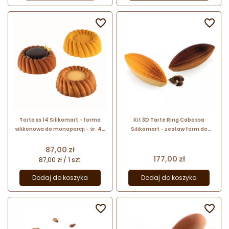


Torta xs 14 Silikomart - forma
Kit 3D Tarte Ring Cabossa
silikonowa do monoporcji - śr. 40
Silikomart - zestaw form do
x wys. 15 mm / poj. 14 ml x 18 porcji
trójwymiarowych tartaletek w
kształcie owocu Cabossa
Cena
87,00 zł
Cena
177,00 zł
87,00 zł / 1 szt.
Dodaj do koszyka
Dodaj do koszyka

