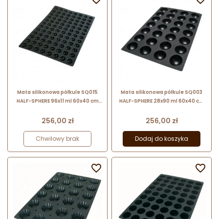
Mata silikonowa półkule SQ015
Mata silikonowa półkule SQ003
HALF-SPHERE 96x11 ml 60x40 cm
HALF-SPHERE 28x90 ml 60x40 cm
Silikomart
Silikomart
Cena
Cena
256,00 zł
256,00 zł
Chwilowy brak
Dodaj do koszyka

