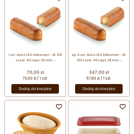
1 szt. NOLA 144 Silikomart - dł. 130
op. 6 szt. NOLA 144 Silikomart - dł.
x szer. 40 x wys. 35 mm -
130 x szer. 40 x wys. 35 mm -
zamykany rant z kompozytu do
zestaw zamykanych rantów z
wypieku eklerów
kompozytu do wypieku eklerów
Cena
Cena
70,00 zł
347,00 zł
70,00 zł / 1 szt.
57,83 zł / 1 szt.
Dodaj do koszyka
Dodaj do koszyka

