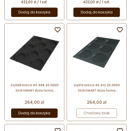
422,00 zł / 1 szt.
422,00 zł / 1 szt.
Dodaj do koszyka
Dodaj do koszyka


SQ068 DISCO 40.468.20.0000
SQ012 DISCO 40.412.20.0000
SILIKOMART duża forma
SILIKOMART duża forma
silikonowa na 8 dysków ∅ 140 mm
silikonowa na 6 dysków ∅ 160 mm
Cena
Cena
264,00 zł
264,00 zł
Dodaj do koszyka
Chwilowy brak

