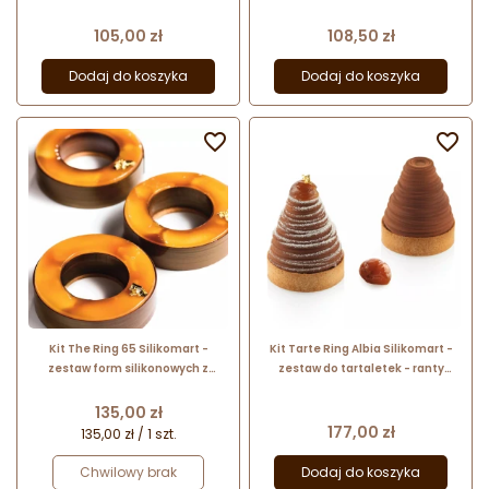
nowoczesnych eklerów z
nowoczesnych eklerów z
wykrojnikiem
wykrojnikiem
Cena
Cena
105,00 zł
108,50 zł
Dodaj do koszyka
Dodaj do koszyka


Kit The Ring 65 Silikomart -
Kit Tarte Ring Albia Silikomart -
zestaw form silikonowych z
zestaw do tartaletek - ranty
wykrojnikiem - do monoporcji o
perforowane + forma silikonowa
kształcie okręgów
Cena
135,00 zł
Cena
177,00 zł
135,00 zł / 1 szt.
Chwilowy brak
Dodaj do koszyka