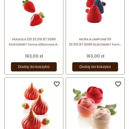
FRAGOLA 120 23.316.87.0065
MORA & LAMPONE 110
SILIKOMART forma silikonowa do
23.310.87.0065 SILIKOMART forma
trójwymiarowych deserów
silikonowa do trójwymiarowych
mrożonych
deserów mrożonych
Cena
Cena
163,00 zł
163,00 zł
Dodaj do koszyka
Dodaj do koszyka

