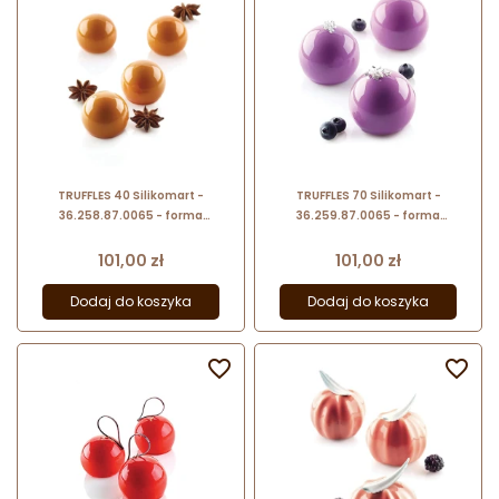
TRUFFLES 40 Silikomart -
TRUFFLES 70 Silikomart -
36.258.87.0065 - forma
36.259.87.0065 - forma
silikonowa kula - śr. 42 x wys. 36
silikonowa kula - śr. 52 x wys. 45
mm / poj. 40 ml x 15 porcji
mm / poj. 70 ml x 8 porcji
Cena
Cena
101,00 zł
101,00 zł
Dodaj do koszyka
Dodaj do koszyka

