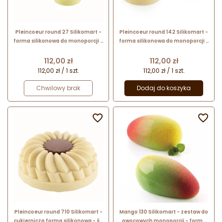
Pleincoeur round 27 Silikomart -
Pleincoeur round 142 Silikomart -
forma silikonowa do monoporcji -
forma silikonowa do monoporcji -
śr. 40 x wys. 27 mm / poj. 27 ml x 15
śr. 70 x wys. 48 mm / poj. 142 ml x
porcji
6 porcji
Cena
Cena
112,00 zł
112,00 zł
112,00 zł / 1 szt.
112,00 zł / 1 szt.
Chwilowy brak
Dodaj do koszyka


Pleincoeur round 710 Silikomart -
Mango 130 Silikomart - zestaw do
cukiernicza forma silikonowa - śr.
owocowych monoporcji - forma