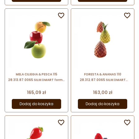


MELA CILIEGIA & PESCA 115
FORESTA & ANANAS 110
28.313.87.0065 SILIKOMART forma
28.312.87.0065 SILIKOMART
silikonowa do trójwymiarowych
forma silikonowa do
deserów mrożonych
trójwymiarowych deserów
Cena
Cena
165,09 zł
163,00 zł
mrożonych
Dodaj do koszyka
Dodaj do koszyka

