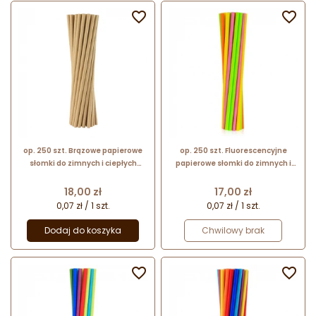


op. 250 szt. Brązowe papierowe
op. 250 szt. Fluorescencyjne
słomki do zimnych i ciepłych
papierowe słomki do zimnych i
napojów - biodegradowalne - śr. 6
ciepłych napojów -
mm x dł. 197 mm - GoDan
biodegradowalne - śr. 6 mm x dł.
Cena
Cena
18,00 zł
17,00 zł
197 mm - GoDan
0,07 zł / 1 szt.
0,07 zł / 1 szt.
Dodaj do koszyka
Chwilowy brak

