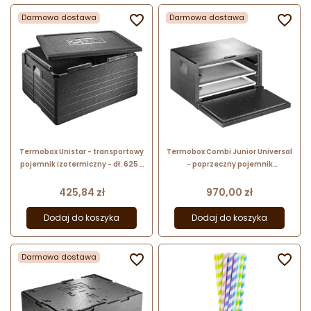
Darmowa dostawa

Darmowa dostawa

Termobox Unistar - transportowy
Termobox Combi Junior Universal
pojemnik izotermiczny - dł. 625 x
- poprzeczny pojemnik
szer. 435 x wys. 30 mm - nr. kat.
izotermiczny do transportu
8300049843 Thermohauser
żywności - nr. kat. 8300018282
Cena
Cena
425,84 zł
970,00 zł
Thermohauser
Dodaj do koszyka
Dodaj do koszyka
Darmowa dostawa

