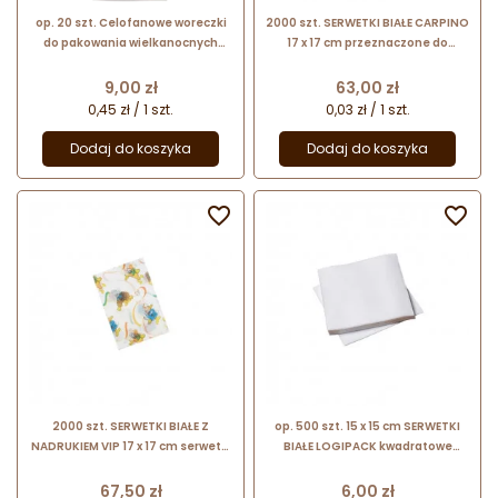
op. 20 szt. Celofanowe woreczki
2000 szt. SERWETKI BIAŁE CARPINO
do pakowania wielkanocnych
17 x 17 cm przeznaczone do
ciasteczek i słodyczy - dł. 241 x
podajnika
szer. 101 mm - Wilton
Cena
Cena
9,00 zł
63,00 zł
0,45 zł / 1 szt.
0,03 zł / 1 szt.
Dodaj do koszyka
Dodaj do koszyka


2000 szt. SERWETKI BIAŁE Z
op. 500 szt. 15 x 15 cm SERWETKI
NADRUKIEM VIP 17 x 17 cm serwetki
BIAŁE LOGIPACK kwadratowe
z zabawnym nadrukiem do
cienkie serwetki gastronomiczne
podajnika
Cena
Cena
67,50 zł
6,00 zł