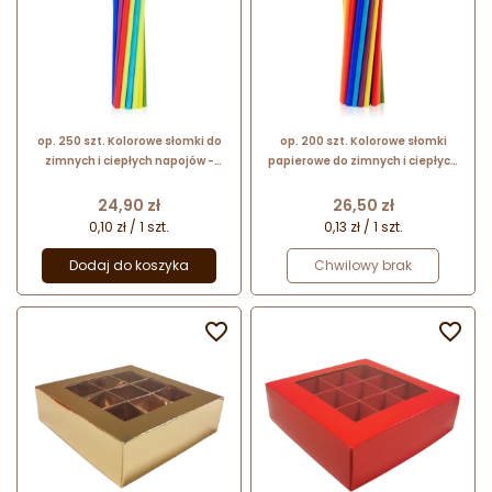
op. 250 szt. Kolorowe słomki do
op. 200 szt. Kolorowe słomki
zimnych i ciepłych napojów -
papierowe do zimnych i ciepłych
biodegradowalne - tęczowy mix -
napojów - biodegradowalne - śr. 8
śr. 6 mm x dł. 197 mm - GoDan
mm x dł. 252 mm - GoDan
Cena
Cena
24,90 zł
26,50 zł
0,10 zł / 1 szt.
0,13 zł / 1 szt.
Dodaj do koszyka
Chwilowy brak

