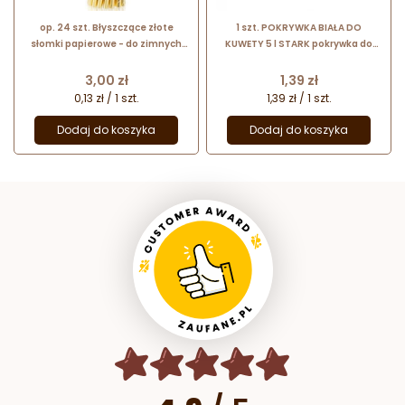
op. 24 szt. Błyszczące złote
1 szt. POKRYWKA BIAŁA DO
słomki papierowe - do zimnych
KUWETY 5 l STARK pokrywka do
napojów - śr. 6 mm x dł. 197 mm -
kuwet z barwionej folii
GoDan
polistyrenowej
Cena
Cena
3,00 zł
1,39 zł
0,13 zł / 1 szt.
1,39 zł / 1 szt.
Dodaj do koszyka
Dodaj do koszyka