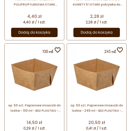
POLIPROPYLENOWA STARK
KUWETY 5 l STARK pokrywka do
prostokątny pojemnik do lodów z
kuwet z barwionej folii
tworzywa
polistyrenowej
Cena
Cena
4,40 zł
2,28 zł
4,40 zł / 1 szt.
2,28 zł / 1 szt.
Dodaj do koszyka
Dodaj do koszyka


op. 50 szt. Papierowe miseczki do
op. 50 szt. Papierowe miseczki do
lodów - 130 ml - BEZ PLASTIKU -
lodów - 245 ml - BEZ PLASTIKU -
kwadratowe opakowania do
kwadratowe opakowania do
serwowania lodów i deserów na
serwowania lodów i deserów na
Cena
Cena
14,50 zł
20,50 zł
wynos
wynos
0,29 zł / 1 szt.
0,41 zł / 1 szt.