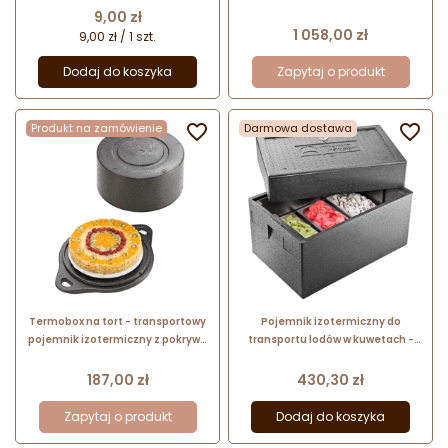
okienkiem
- nr kat. 4000249388
Cena
9,00 zł
Thermohauser
Cena
1 058,00 zł
9,00 zł / 1 szt.
Dodaj do koszyka
Zapytaj o produkt
Produkt na zamówienie

Darmowa dostawa

Termobox na tort - transportowy
Pojemnik izotermiczny do
pojemnik izotermiczny z pokrywą
transportu lodów w kuwetach -
- śr. 34 x wys. 15 cm - nr kat.
termometr w pokrywie - nr. kat.
4000249318 Thermohauser
8300006617 Thermohauser
Cena
Cena
187,00 zł
430,30 zł
Zapytaj o produkt
Dodaj do koszyka