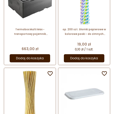
Termobox Multi Max -
op. 200 szt. Słomki papierowe w
transportowy pojemnik
kolorowe paski - do zimnych
izotermiczny - odwracalny i
napojów - biodegradowalne - śr. 8
wielofunkcyjny - nr. kat.
mm x dł. 252 mm - GoDan
Cena
19,00 zł
4000249982 Thermohauser
Cena
663,00 zł
0,10 zł / 1 szt.
Dodaj do koszyka
Dodaj do koszyka

