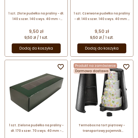
1 szt. Złote pudełko na praliny - dł.
1 szt. Czerwone pudełko na praliny
140 x szer. 140 x wys. 40 mm -
- dł. 140 x szer. 140 x wys. 40 mm -
dekoracyjne opakowanie z
dekoracyjne opakowanie z
okienkiem
okienkiem
Cena
Cena
9,50 zł
9,50 zł
9,50 zł / 1 szt.
9,50 zł / 1 szt.
Dodaj do koszyka
Dodaj do koszyka

Produkt na zamówienie

Darmowa dostawa
1 szt. Zielone pudełko na praliny -
Termobox na tort piętrowy -
dł. 170 x szer. 70 x wys. 40 mm -
transportowy pojemnik
dekoracyjne opakowanie z
izotermiczny - śr. 52 x wys. 68 cm