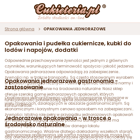
Strona główna
OPAKOWANIA JEDNORAZOWE
Opakowania i pudełka cukiernicze, kubki do
lodów i napojów, dodatki
Odpowiednie przechowywanie żywności jest jednym z głównych
czynników, warunkujących terminowość spożycia i jakość jedzenia.
Opakowania jednorazowe odpowiadają za zabezpieczenie
żywności np. w trakcie transportu. Są często stosowanym wyrobem
Opakowania jednorazowe gastronomia -
w lokalach gastronomicznych. Powinny spełniać określone normy i
zastosowanie
nie wpływać negatywnie na środowisko naturalne. Nasz sklep
oferuje szeroką gamę jednorazowych opakowań, których
Opakowania jednorazowego użytku to rozwiązanie stosowane w
funkcjonalność potwierdzają opinie zadowolonych z zakupu
wielu miejscach, działających w obszarze gastronomicznym. Są
konsumentów.
ekonomicznym i korzystnym cenowo sposobem na zabezpieczanie
żywności. Istotną rolę pełni w przypadku jednorazowych opakowań
Jednorazowe opakowania - w trosce o
ich estetyczny wygląd. Sposób podania danego dania ma
środowisko naturalne
ogromny wpływ na opinie klientów danego lokalu
gastronomicznego. Właśnie dlatego dokładamy wszelkich starań,
Jednorazowe opakowania, jak sama nazwa wskazuje, mogą być
aby oferowane przez nas jednorazowe opakowania cechowały się