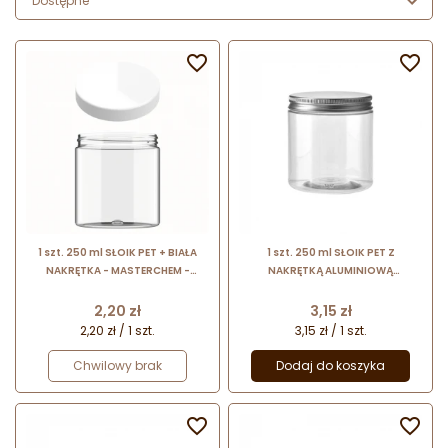
Dostępne


1 szt. 250 ml SŁOIK PET + BIAŁA
1 szt. 250 ml SŁOIK PET Z
NAKRĘTKA - MASTERCHEM -
NAKRĘTKĄ ALUMINIOWĄ
opakowanie do serwowania
MASTERCHEM - opakowanie do
deserów w słoiku
serwowania deserów w słoiku
Cena
Cena
2,20 zł
3,15 zł
2,20 zł / 1 szt.
3,15 zł / 1 szt.
Chwilowy brak
Dodaj do koszyka

