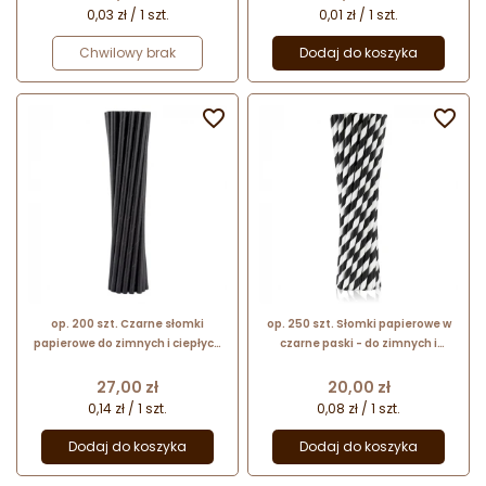
0,03 zł / 1 szt.
0,01 zł / 1 szt.
Chwilowy brak
Dodaj do koszyka


op. 200 szt. Czarne słomki
op. 250 szt. Słomki papierowe w
papierowe do zimnych i ciepłych
czarne paski - do zimnych i
napojów - biodegradowalne - śr. 8
ciepłych napojów -
mm x dł. 250 mm - GoDan
biodegradowalne - śr. 6 mm x dł.
Cena
Cena
27,00 zł
20,00 zł
197 mm - GoDan
0,14 zł / 1 szt.
0,08 zł / 1 szt.
Dodaj do koszyka
Dodaj do koszyka