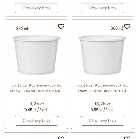
Chwilowy brak
Chwilowy brak


op. 25 szt. Papierowe kubki do
op. 25 szt. Papierowe kubki do
lodów - 245 ml - BEZ PLASTIKU -
lodów - 360 ml - BEZ PLASTIKU -
białe miseczki do serwowania
białe miseczki do serwowania
lodów i deserów na wynos
lodów i deserów na wynos
Cena
Cena
11,25 zł
13,75 zł
0,45 zł / 1 szt.
0,55 zł / 1 szt.
Chwilowy brak
Chwilowy brak