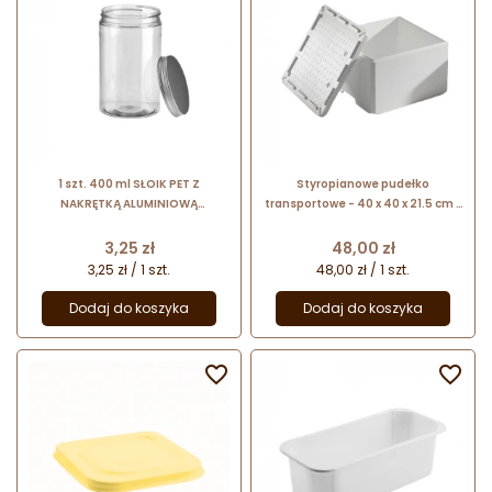
1 szt. 400 ml SŁOIK PET Z
Styropianowe pudełko
NAKRĘTKĄ ALUMINIOWĄ
transportowe - 40 x 40 x 21.5 cm -
MASTERCHEM - opakowanie do
pojemnik termoizolacyjny do
serwowania deserów w słoiku
wysyłki czekolady i dekoracji
Cena
Cena
3,25 zł
48,00 zł
czekoladowych
3,25 zł / 1 szt.
48,00 zł / 1 szt.
Dodaj do koszyka
Dodaj do koszyka

