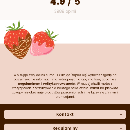
4.9
/
5
3988 opinii
Wpisując swój adres e-mail i klikając "zapisz się" wyrażasz zgodę na
otrzymywanie informacji marketingowych drogą mailową zgodnie z
Regulaminem
i
Polityką Prywatności
. W każdej chwili możesz
zrezygnować z otrzymywania naszego newslettera. Rabat na pierwsze
zakupy nie obejmuje produktów przecenionych i nie łączy się z innymi
promocjami.
Kontakt
O nas
Dane kontaktowe
Regulaminy